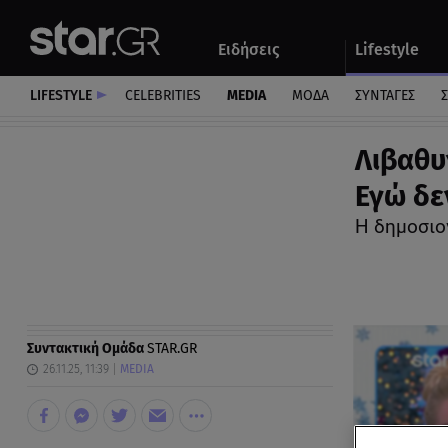
Αθλητικά
Quiz
Ειδήσεις
Lifestyle
Αυτοκίνητο
LIFESTYLE
CELEBRITIES
MEDIA
ΜΟΔΑ
ΣΥΝΤΑΓΕΣ
Σ
Λιβαθυ
Εγώ δε
Η δημοσιο
Συντακτική Ομάδα
STAR.GR
26.11.25, 11:39
MEDIA