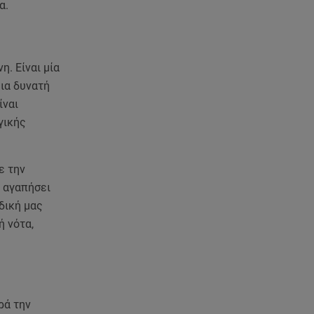
Νηστίσιμη συνταγή για να
α.
φτιάξετε χαλβά με σοκολάτα και
πορτοκάλι
. Είναι μία
08.08.26 , 09:26
Φωτιά Αττικοβοιωτία:
μια δυνατή
Απελευθερώθηκε ενέργεια ίση
ίναι
με 6 βόμβες Χιροσίμα
γικής
08.08.26 , 09:05
BMW: Οι πωλήσεις και η
ε την
συμφωνία με τους
 αγαπήσει
εργαζόμενους
δική μας
ή νότα,
08.08.26 , 09:03
8 Αυγούστου: Σήμερα η
Παγκόσμια Ημέρα Γάτας
08.08.26 , 08:47
ρά την
Καιρός Δεκαπενταύγουστος: