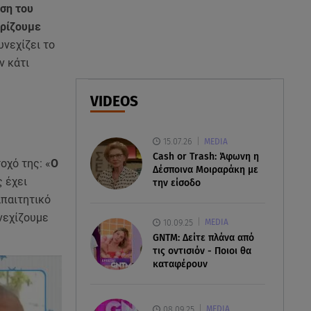
Βοριάδες έως 9 μποφόρ και
ση του
πτώση θερμοκρασίας
ηρίζουμε
υνεχίζει το
08.08.26 , 03:00
ν κάτι
Εορτολόγιο: Ποιοι γιορτάζουν
στις 8 Αυγούστου
VIDEOS
07.08.26 , 22:40
Χανιά: Φίδι δάγκωσε 13χρονο σε
15.07.26
MEDIA
παραλία
Cash or Trash: Άφωνη η
οχό της: «
Ο
Δέσποινα Μοιραράκη με
 έχει
την είσοδο
απαιτητικό
νεχίζουμε
10.09.25
MEDIA
GNTM: Δείτε πλάνα από
τις οντισιόν - Ποιοι θα
καταφέρουν
08.09.25
MEDIA