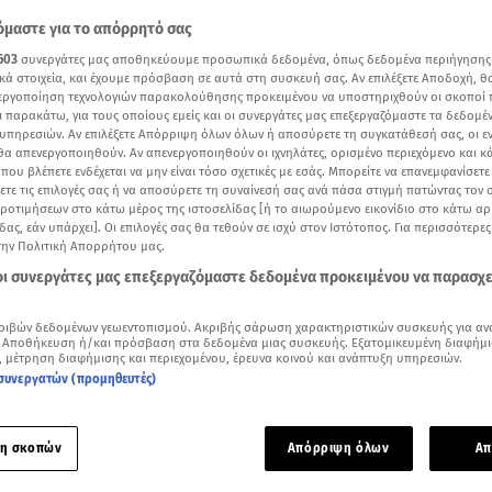
μαστε για το απόρρητό σας
603
συνεργάτες μας αποθηκεύουμε προσωπικά δεδομένα, όπως δεδομένα περιήγησης
κά στοιχεία, και έχουμε πρόσβαση σε αυτά στη συσκευή σας. Αν επιλέξετε Αποδοχή, θ
νεργοποίηση τεχνολογιών παρακολούθησης προκειμένου να υποστηριχθούν οι σκοποί
ι παρακάτω, για τους οποίους εμείς και οι συνεργάτες μας επεξεργαζόμαστε τα δεδομέ
υπηρεσιών. Αν επιλέξετε Απόρριψη όλων όλων ή αποσύρετε τη συγκατάθεσή σας, οι ε
 θα απενεργοποιηθούν. Αν απενεργοποιηθούν οι ιχνηλάτες, ορισμένο περιεχόμενο και κά
 που βλέπετε ενδέχεται να μην είναι τόσο σχετικές με εσάς. Μπορείτε να επανεμφανίσετ
ξετε τις επιλογές σας ή να αποσύρετε τη συναίνεσή σας ανά πάσα στιγμή πατώντας τον
προτιμήσεων στο κάτω μέρος της ιστοσελίδας [ή το αιωρούμενο εικονίδιο στο κάτω α
δας, εάν υπάρχει]. Οι επιλογές σας θα τεθούν σε ισχύ στον Ιστότοπος. Για περισσότερε
την Πολιτική Απορρήτου μας.
νού στο Breakfast@star
 οι συνεργάτες μας επεξεργαζόμαστε δεδομένα προκειμένου να παρασχ
Δείτε περισσότερα άρθρα μας στα αποτελέσματα αναζήτησης
ριβών δεδομένων γεωεντοπισμού. Ακριβής σάρωση χαρακτηριστικών συσκευής για αν
 Αποθήκευση ή/και πρόσβαση στα δεδομένα μιας συσκευής. Εξατομικευμένη διαφήμι
Add star.gr on Google
, μέτρηση διαφήμισης και περιεχομένου, έρευνα κοινού και ανάπτυξη υπηρεσιών.
συνεργατών (προμηθευτές)
ε το άρθρο
2:06
λεπτά
η σκοπών
Απόρριψη όλων
Απ
υνού μίλησε για τη νέα της πρόκληση στην πρωινή ζώνη,