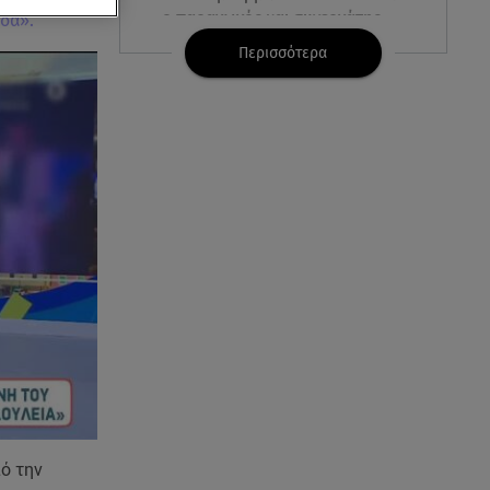
ο παραγωγός και συνεργάτης
άδα».
της Μαντόνα
Περισσότερα
08.08.26 , 10:46
Φωτιά σε κτίριο στην
Κουμουνδούρου -
Απεγκλωβίστηκε ένα άτομο
08.08.26 , 10:12
Ιός του Δυτικού Νείλου: Στο
«κόκκινο» η Αττική – Πώς να
προστατευτείτε;
08.08.26 , 10:11
Λίλα Μπακλέση: Γέννησε τον γιο
της η ηθοποιός - Η πρώτη
φωτογραφία
ό την
08.08.26 , 10:00