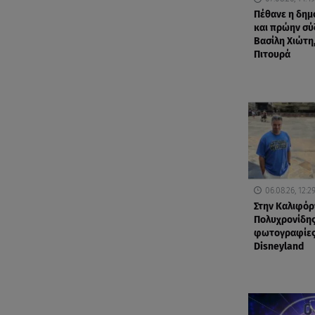
Πέθανε η δη
και πρώην σύ
Βασίλη Χιώτη,
Πιτουρά
06.08.26, 12:2
Στην Καλιφόρ
Πολυχρονίδης
φωτογραφίες
Disneyland