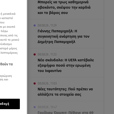
Μπορείς να τρως καθημερινά
αβοκάντο, σκέψου την καρδιά
και το βάρος σου
 ή μοναδικά
α καταστεί
 που
08.08.26 , 11:29
να με σκοπό
Γιάννης Παπαμιχαήλ: Η
ν λόγω
ποιες από τις
συγκινητική ανάρτηση για τον
ε αυτό το μενού
Δημήτρη Παπαμιχαήλ
 σύνδεσμο
ριστερό μέρος
ς λεπτομέρειες
08.08.26 , 11:23
Νέο σκάνδαλο: Η UEFA κατέβαλε
εθούν τα
εξαψήφιο ποσό στην ερωμένη
του Ινφαντίνο
αγνώριση
ση και
08.08.26 , 11:03
Νέες ταυτότητες: Πού πρέπει να
αλλάξετε τα στοιχεία σας
οδοχή
08.08.26 , 10:47
Γουίλιαμ Όρμπιτ: Πέθανε στα 69