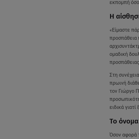
εκπομπή όσο 
Η αίσθησ
«Είμαστε πάρ
προσπάθεια π
αρχισυντάκτρ
ομαδική δουλ
προσπάθειας 
Στη συνέχει
πρωινή διάθ
τον Γιώργο Π
προσωπικότητ
ειδικά γιατί 
Το όνομα
Όσον αφορά τ