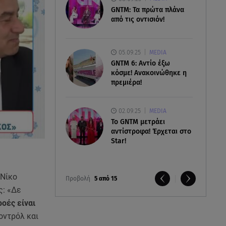
GNTM: Τα πρώτα πλάνα
από τις οντισιόν!
05.09.25
MEDIA
GNTM 6: Αντίο έξω
κόσμε! Ανακοινώθηκε η
πρεμιέρα!
02.09.25
MEDIA
Το GNTM μετράει
αντίστροφα! Έρχεται στο
Star!
 Νίκο
Προβολή
5 από 15
ς: «Δε
ροές είναι
κοντρόλ και