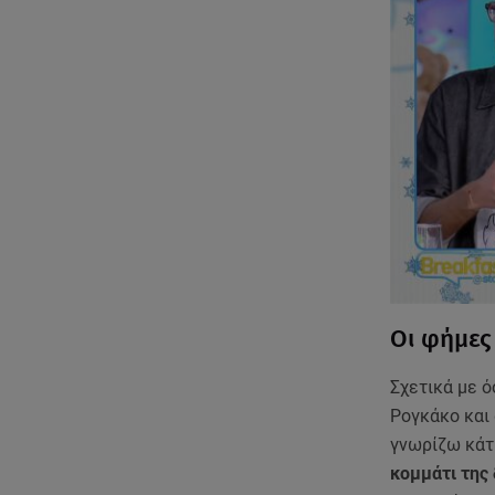
Οι φήμες 
Σχετικά με ό
Ρογκάκο και
γνωρίζω κάτι
κομμάτι της