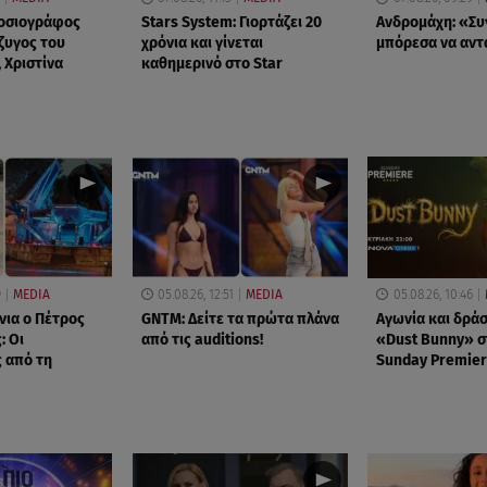
μοσιογράφος
Stars System: Γιορτάζει 20
Ανδρομάχη: «Συ
ζυγος του
χρόνια και γίνεται
μπόρεσα να αν
 Χριστίνα
καθημερινό στο Star
9
MEDIA
05.08.26, 12:51
MEDIA
05.08.26, 10:46
νια ο Πέτρος
GNTM: Δείτε τα πρώτα πλάνα
Αγωνία και δράσ
: Οι
από τις auditions!
«Dust Bunny» σ
 από τη
Sunday Premier