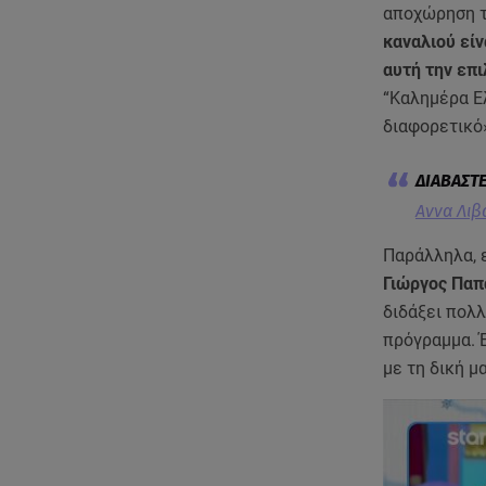
αποχώρηση τ
καναλιού είν
αυτή την επι
“Καλημέρα Ελ
διαφορετικό
Αννα Λιβ
Παράλληλα, ε
Γιώργος Παπ
διδάξει πολλ
πρόγραμμα. Έ
με τη δική μ