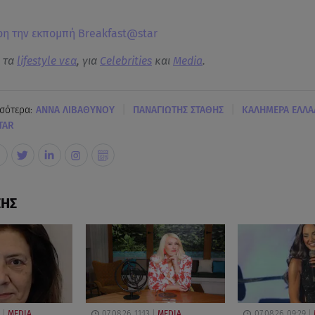
.
ρη την εκπομπή Breakfast@star
α τα
lifestyle νεα
, για
Celebrities
και
Media
.
|
|
σότερα:
ΑΝΝΑ ΛΙΒΑΘΥΝΟΥ
ΠΑΝΑΓΙΩΤΗΣ ΣΤΑΘΗΣ
ΚΑΛΗΜΕΡΑ ΕΛΛΑ
TAR
ΣΗΣ
MEDIA
07.08.26, 11:13
MEDIA
07.08.26, 09:29