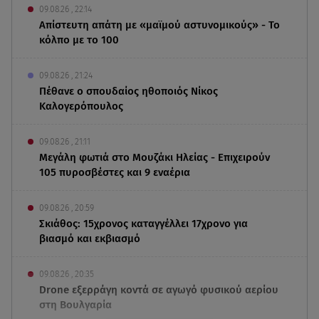
09.08.26 , 22:14
Απίστευτη απάτη με «μαϊμού αστυνομικούς» - Το
κόλπο με το 100
09.08.26 , 21:24
Πέθανε ο σπουδαίος ηθοποιός Νίκος
Καλογερόπουλος
09.08.26 , 21:11
Μεγάλη φωτιά στο Μουζάκι Ηλείας - Επιχειρούν
105 πυροσβέστες και 9 εναέρια
09.08.26 , 20:59
Σκιάθος: 15χρονος καταγγέλλει 17χρονο για
βιασμό και εκβιασμό
09.08.26 , 20:35
Drone εξερράγη κοντά σε αγωγό φυσικού αερίου
στη Βουλγαρία