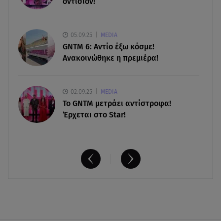
οντισιόν!
09.08.26 , 17:50
Χρηστίδου για Κοντοβά: «Ελπίζω και στην
επόμενη ζωή να είμαστε κολλητές»
05.09.25
MEDIA
GNTM 6: Αντίο έξω κόσμε!
Ανακοινώθηκε η πρεμιέρα!
02.09.25
MEDIA
Το GNTM μετράει αντίστροφα!
Έρχεται στο Star!