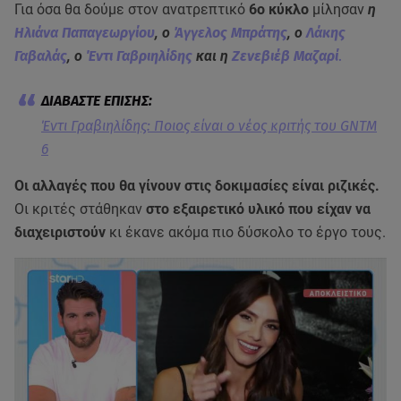
Για όσα θα δούμε στον ανατρεπτικό
6ο κύκλο
μίλησαν
η
Ηλιάνα Παπαγεωργίου
, ο
Άγγελος Μπράτης
, ο
Λάκης
Γαβαλάς
, ο
Έντι Γαβριηλίδης
και η
Ζενεβιέβ Μαζαρί
.
Έντι Γραβιηλίδης: Ποιος είναι ο νέος κριτής του GNTM
6
Οι αλλαγές που θα γίνουν στις δοκιμασίες είναι ριζικές.
Οι κριτές στάθηκαν
στο εξαιρετικό υλικό που είχαν να
διαχειριστούν
κι έκανε ακόμα πιο δύσκολο το έργο τους.