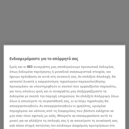
Ενδιαφερόμαστε για το απόρρητό σας
Εμείς και οι
603
συνεργάτες μας αποθηκεύουμε προσωπικά δεδομένα,
όπως δεδομένα περιήγησης ή μοναδικά αναγνωριστικά στοιχεία, και
έχουμε πρόσβαση σε αυτά στη συσκευή σας. Αν επιλέξετε Αποδοχή, θα
καταστεί δυνατή η ενεργοποίηση τεχνολογιών παρακολούθησης
προκειμένου να υποστηριχθούν οι σκοποί που εμφανίζονται παρακάτω,
για τους οποίους εμείς και οι συνεργάτες μας επεξεργαζόμαστε τα
δεδομένα με σκοπό την παροχή υπηρεσιών. Αν επιλέξετε Απόρριψη όλων
όλων ή αποσύρετε τη συγκατάθεσή σας, οι εν λόγω τεχνολογίες θα
απενεργοποιηθούν. Αν απενεργοποιηθούν οι ιχνηλάτες, ορισμένο
περιεχόμενο και κάποιες από τις διαφημίσεις που βλέπετε ενδέχεται να
μην είναι τόσο σχετικές με εσάς. Μπορείτε να επανεμφανίσετε αυτό το
μενού για να αλλάξετε τις επιλογές σας ή να αποσύρετε τη συναίνεσή σας
ανά πάσα στιγμή πατώντας τον σύνδεσμο Διαχείριση προτιμήσεων στο