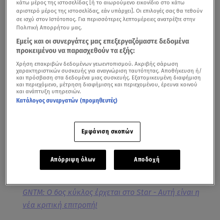
κάτω μέρος της ιστοσελίδας [ή το αιωρούμενο εικονίδιο στο κάτω
αριστερό μέρος της ιστοσελίδας, εάν υπάρχει]. Οι επιλογές σας θα τεθούν
σε ισχύ στον Ιστότοπος. Για περισσότερες λεπτομέρειες ανατρέξτε στην
Πολιτική Απορρήτου μας.
Εμείς και οι συνεργάτες μας επεξεργαζόμαστε δεδομένα
προκειμένου να παρασχεθούν τα εξής:
Χρήση επακριβών δεδομένων γεωεντοπισμού. Ακριβής σάρωση
χαρακτηριστικών συσκευής για αναγνώριση ταυτότητας. Αποθήκευση ή/
και πρόσβαση στα δεδομένα μιας συσκευής. Εξατομικευμένη διαφήμιση
και περιεχόμενο, μέτρηση διαφήμισης και περιεχομένου, έρευνα κοινού
και ανάπτυξη υπηρεσιών.
Κατάλογος συνεργατών (προμηθευτές)
Η κάμερα του
Breakfast@Star
«τρύπωσε» το πρωί της
Τρίτης 10/6 στα παρασκήνια του
GNTM
, το οποίο
Εμφάνιση σκοπών
-επιτέλους- επιστρέφει ανανεωμένο μέσα από τη
συχνότητα του Star!
Απόρριψη όλων
Αποδοχή
GNTM: Ο 6ος κύκλος έρχεται στο Star - Αυτή είναι η
νέα κριτική επιτροπή!