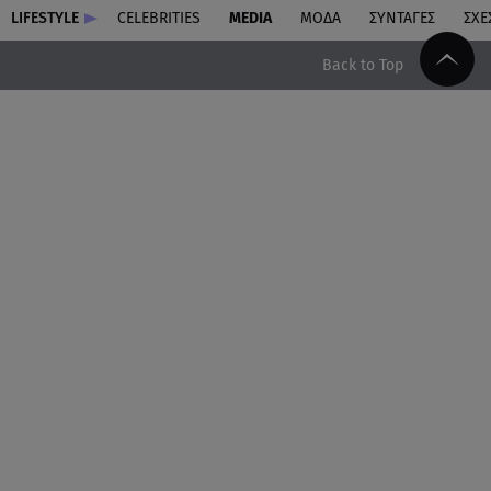
LIFESTYLE
CELEBRITIES
MEDIA
ΜΟΔΑ
ΣΥΝΤΑΓΕΣ
ΣΧΕ
Back to Top