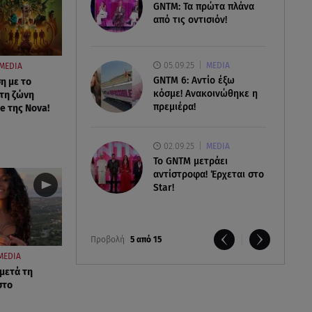
GNTM: Τα πρώτα πλάνα
από τις οντισιόν!
05.09.25
MEDIA
MEDIA
GNTM 6: Αντίο έξω
η με το
κόσμε! Ανακοινώθηκε η
τη ζώνη
πρεμιέρα!
e της Nova!
02.09.25
MEDIA
Το GNTM μετράει
αντίστροφα! Έρχεται στο
Star!
Προβολή
5 από 15
MEDIA
 μετά τη
στο