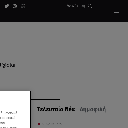
Αναζήτηση
t@Star
Τελευταία Νέα
Δημοφιλή
 ή μοναδικά
α καταστεί
 που
07.08.26 , 21:50
να με σκοπό