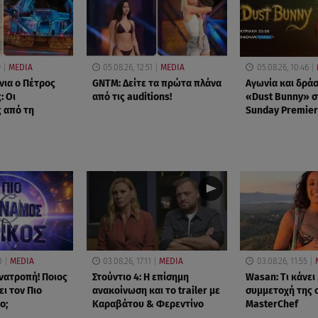
9
MEDIA
05.08.26, 12:51
MEDIA
05.08.26, 10:46
νια ο Πέτρος
GNTM: Δείτε τα πρώτα πλάνα
Αγωνία και δράσ
: Οι
από τις auditions!
«Dust Bunny» σ
 από τη
Sunday Premier
0
MEDIA
03.08.26, 17:11
MEDIA
03.08.26, 11:55
νατροπή! Ποιος
Στούντιο 4: Η επίσημη
Wasan: Tι κάνει
ι τον Πιο
ανακοίνωση και το trailer με
συμμετοχή της 
ο;
Καραβάτου & Φερεντίνο
MasterChef