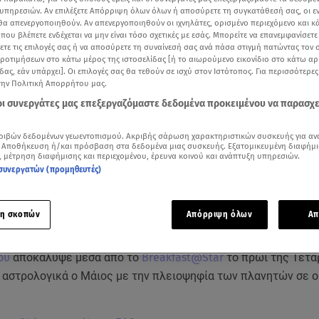
υπηρεσιών. Αν επιλέξετε Απόρριψη όλων όλων ή αποσύρετε τη συγκατάθεσή σας, οι ε
 θα απενεργοποιηθούν. Αν απενεργοποιηθούν οι ιχνηλάτες, ορισμένο περιεχόμενο και κά
 που βλέπετε ενδέχεται να μην είναι τόσο σχετικές με εσάς. Μπορείτε να επανεμφανίσετ
ξετε τις επιλογές σας ή να αποσύρετε τη συναίνεσή σας ανά πάσα στιγμή πατώντας τον
προτιμήσεων στο κάτω μέρος της ιστοσελίδας [ή το αιωρούμενο εικονίδιο στο κάτω α
δας, εάν υπάρχει]. Οι επιλογές σας θα τεθούν σε ισχύ στον Ιστότοπος. Για περισσότερε
την Πολιτική Απορρήτου μας.
 οι συνεργάτες μας επεξεργαζόμαστε δεδομένα προκειμένου να παρασχ
ριβών δεδομένων γεωεντοπισμού. Ακριβής σάρωση χαρακτηριστικών συσκευής για αν
 Αποθήκευση ή/και πρόσβαση στα δεδομένα μιας συσκευής. Εξατομικευμένη διαφήμι
, μέτρηση διαφήμισης και περιεχομένου, έρευνα κοινού και ανάπτυξη υπηρεσιών.
συνεργατών (προμηθευτές)
Δείτε περισσότερα άρθρα μας στα αποτελέσματα αναζήτησης
Add star.gr on Google
η σκοπών
Απόρριψη όλων
Απ
ου
αποκάλυψε μέσα από το
Breakfast@Star
το πρωί της Τετά
ι αστρολογικά ο Μάιος με την πλειοψηφία των πλανητών σε 