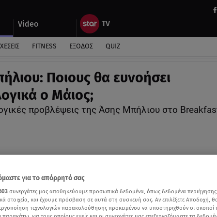
Video
ΧΕΣΕΙΣ
FITNESS
ΕΞΟΔΟΣ
QUIZ
ήλιου: Ποιους θα ευνοήσει
ογικά ο Μάιος;
ογικές προβλέψεις της Άσης Μπήλιου στο Breakfas
μαστε για το απόρρητό σας
603
συνεργάτες μας αποθηκεύουμε προσωπικά δεδομένα, όπως δεδομένα περιήγησης
κά στοιχεία, και έχουμε πρόσβαση σε αυτά στη συσκευή σας. Αν επιλέξετε Αποδοχή, θ
νεργοποίηση τεχνολογιών παρακολούθησης προκειμένου να υποστηριχθούν οι σκοποί
ι παρακάτω, για τους οποίους εμείς και οι συνεργάτες μας επεξεργαζόμαστε τα δεδομέ