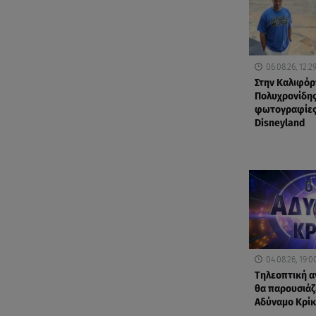
06.08.26, 12:2
Στην Καλιφόρ
Πολυχρονίδης
φωτογραφίες
Disneyland
04.08.26, 19:0
Τηλεοπτική α
θα παρουσιάζε
Αδύναμο Κρίκ