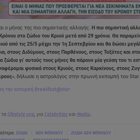
αι ο μήνας της πιο σημαντικής αλλαγής.
Η πιο σημαντική αλλα
Κρόνου στο ζώδιο του Κριού μετά από 29 χρόνια
.
Θα παραμείν
ιού από τις 25/5 μέχρι την 1η Σεπτεβρίου και θα δώσει μεγά
α, στους Διδύμους, στους Παρθένους, στους Τοξότες και στο
 ζώδια γι' αυτούς τους μήνες θα πάρουν μία γεύση του τι εσ
ναφέρομαι φυσικά στους Κριούς, στους Καρκίνους, στους Ζυγ
ερους
», δήλωσε η αστρολόγος στην πρωινή εκπομπή του Star.
ρη την εκπομπή Breakfast@star
α τα
lifestyle νεα
, για
Celebrities
και
Media
.
|
|
|
σότερα:
ΖΩΔΙΑ
ΑΣΗ ΜΠΗΛΙΟΥ
ΖΩΔΙΑ ΑΣΗ ΜΠΗΛΙΟΥ