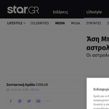
Αθλητικά
Quiz
Ειδήσεις
Lifestyle
Αυτοκίνητο
LIFESTYLE
CELEBRITIES
MEDIA
ΜΟΔΑ
ΣΥΝΤΑΓΕΣ
Σ
Άση Μπ
αστρολ
Οι αστρολ
Συντακτική Ομάδα
STAR.GR
Ενδιαφερό
30.04.25, 14:05
MEDIA
Εμείς και οι
αναγνωριστι
δυνατή η ε
εμφανίζοντα