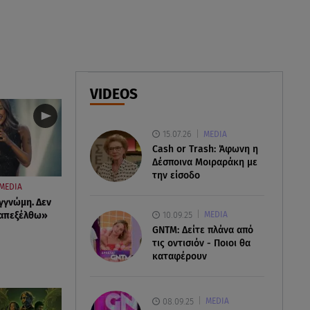
07.08.26 , 17:13
Τροχαίο Σέρρες: «Έχασα τη
σύζυγο και το παιδί μου. Τα
έχασα όλα»
VIDEOS
07.08.26 , 16:00
Ανακάλυψε ξανά τη δύναμή
σου: μην σε τρομάζει η μυϊκή
15.07.26
MEDIA
απώλεια
Cash or Trash: Άφωνη η
Δέσποινα Μοιραράκη με
την είσοδο
MEDIA
γγνώμη. Δεν
10.09.25
ταπεξέλθω»
MEDIA
GNTM: Δείτε πλάνα από
τις οντισιόν - Ποιοι θα
καταφέρουν
08.09.25
MEDIA