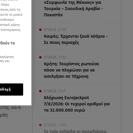
«Συμφωνία της Μέκκας» για
ν λόγω
Τουρκία – Σαουδική Αραβία -
ποιες από τις
Πακιστάν
ε αυτό το μενού
 σύνδεσμο
ριστερό μέρος
ς λεπτομέρειες
07.08.26 , 21:50
Καιρός: Έρχονται ξανά 40άρια -
Σε ποιες περιοχές
εθούν τα
αγνώριση
07.08.26 , 21:32
ση και
Κρήτη: Τουρίστας ρωτούσε
πόσο να πληρώσει για να
ασελγήσει σε 10χρονη
οδοχή
07.08.26 , 21:17
Κλήρωση Eurojackpot
7/8/2026: Οι τυχεροί αριθμοί για
ρτης 30/4
τα 32.000.000 ευρώ
ορθή
07.08.26 , 21:03
Σε τρία επίπεδα οι παραβιάσεις