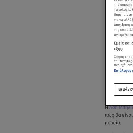
την παροχή 
τεχνολογίες
διαφημίσεις
για να αλλά
Διαχείριση 
της ιστοσελί
ανατρέξτε σ
Εμείς και
εξής:
Χρήση επακ
ταυτότητας.
περιεχόμενο
Κατάλογος 
Εμφάνισ
Η
Άση Μπήλι
πώς θα είνα
πορεία.