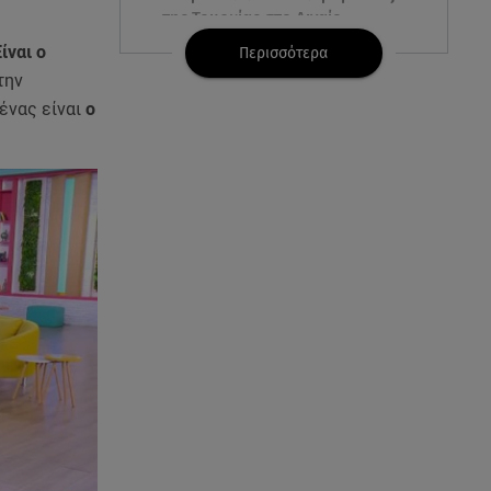
της Τουρκίας στο Αιγαίο
ίναι ο
Περισσότερα
07.08.26 , 21:00
την
MINI Aceman E: Τα αξεσουάρ για
 ένας είναι
ο
περιπετειώδεις διαδρομές
07.08.26 , 20:47
Χανιά: Νεκρή βρέθηκε
αγνοούμενη - Ξέφυγε από
αστυνομικούς που την
εντόπισαν
07.08.26 , 20:18
Μυστράς: Κρίσιμος για το
κατηγορητήριο ο χρόνος
θανάτου του 90χρονου
07.08.26 , 20:13
Κυψέλη: Tι βρέθηκε στο