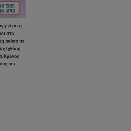
διαμέρισμα της 38χρονης Λίζα
07.08.26 , 19:15
Συντάξεις Σεπτεμβρίου: Πότε θα
γή είναι η
μπουν τα χρήματα στους
ει στο
λογαριασμούς
λη ανάσα σε
υς Ιχθύες
.
07.08.26 , 18:45
Φωτιά στο Στεφάνι Κορίνθου:
τί Κρόνος
Μήνυμα από το 112 -
ούς και
Σηκώθηκαν εναέρια μέσα
07.08.26 , 18:34
Έξοδος Αυγούστου: Στο 100% η
πληρότητα για Κυκλάδες
07.08.26 , 17:44
Παιδικοί σταθμοί: Πότε βγαίνουν
τα προσωρινά αποτελέσματα