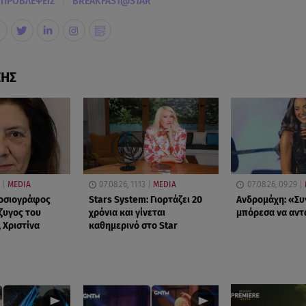
|
 ΠΡΟΒΛΕΨΕΙΣ
BREAKFAST@STAR
ΣΗΣ
MEDIA
07.08.26, 11:13
MEDIA
07.08.26, 09:29
μοσιογράφος
Stars System: Γιορτάζει 20
Ανδρομάχη: «Συ
ζυγος του
χρόνια και γίνεται
μπόρεσα να αν
 Χριστίνα
καθημερινό στο Star