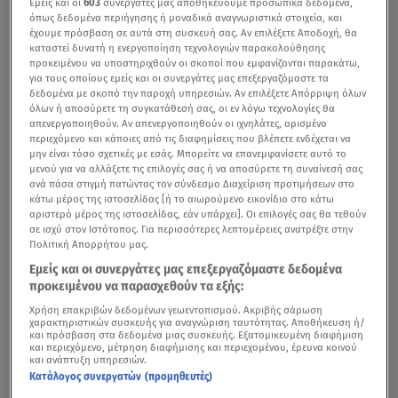
Εμείς και οι
603
συνεργάτες μας αποθηκεύουμε προσωπικά δεδομένα,
όπως δεδομένα περιήγησης ή μοναδικά αναγνωριστικά στοιχεία, και
έχουμε πρόσβαση σε αυτά στη συσκευή σας. Αν επιλέξετε Αποδοχή, θα
καταστεί δυνατή η ενεργοποίηση τεχνολογιών παρακολούθησης
προκειμένου να υποστηριχθούν οι σκοποί που εμφανίζονται παρακάτω,
για τους οποίους εμείς και οι συνεργάτες μας επεξεργαζόμαστε τα
δεδομένα με σκοπό την παροχή υπηρεσιών. Αν επιλέξετε Απόρριψη όλων
όλων ή αποσύρετε τη συγκατάθεσή σας, οι εν λόγω τεχνολογίες θα
απενεργοποιηθούν. Αν απενεργοποιηθούν οι ιχνηλάτες, ορισμένο
περιεχόμενο και κάποιες από τις διαφημίσεις που βλέπετε ενδέχεται να
μην είναι τόσο σχετικές με εσάς. Μπορείτε να επανεμφανίσετε αυτό το
μενού για να αλλάξετε τις επιλογές σας ή να αποσύρετε τη συναίνεσή σας
ανά πάσα στιγμή πατώντας τον σύνδεσμο Διαχείριση προτιμήσεων στο
κάτω μέρος της ιστοσελίδας [ή το αιωρούμενο εικονίδιο στο κάτω
αριστερό μέρος της ιστοσελίδας, εάν υπάρχει]. Οι επιλογές σας θα τεθούν
σε ισχύ στον Ιστότοπος. Για περισσότερες λεπτομέρειες ανατρέξτε στην
Πολιτική Απορρήτου μας.
Εμείς και οι συνεργάτες μας επεξεργαζόμαστε δεδομένα
προκειμένου να παρασχεθούν τα εξής:
Χρήση επακριβών δεδομένων γεωεντοπισμού. Ακριβής σάρωση
χαρακτηριστικών συσκευής για αναγνώριση ταυτότητας. Αποθήκευση ή/
και πρόσβαση στα δεδομένα μιας συσκευής. Εξατομικευμένη διαφήμιση
και περιεχόμενο, μέτρηση διαφήμισης και περιεχομένου, έρευνα κοινού
και ανάπτυξη υπηρεσιών.
Κατάλογος συνεργατών (προμηθευτές)