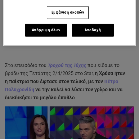
Εμφάνιση σκοπών
Απόρριψη όλων
Αποδοχή
Στο επεισόδιο του
Τροχού της Τύχης
που είδαμε το
βράδυ της Τετάρτης 2/4/2025 στο Star,
η Χρύσα ήταν
η παίκτρια που έφτασε στον τελικό, με τον
Πέτρο
Πολυχρονίδη
να την καλεί να λύσει τον γρίφο και να
διεκδικήσει το μεγάλο έπαθλο
.