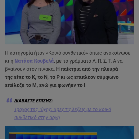
Η κατηγορία ήταν «Κοινό συνθετικό» όπως ανακοίνωσε
κι η
Νατάσα Κουβελά
, με τα γράμματα Λ, Π, Σ, Τ, Α να
βγαίνουν στον πίνακα.
Η παίκτρια από την πλευρά
της είπε το Κ, το Ν, το Ρ κι ως επιπλέον σύμφωνο
επέλεξε το Μ, ενώ για φωνήεν το Ι
.
Τροχός της Τύχης: Βρες τις λέξεις με το κοινό
συνθετικό στην αρχή