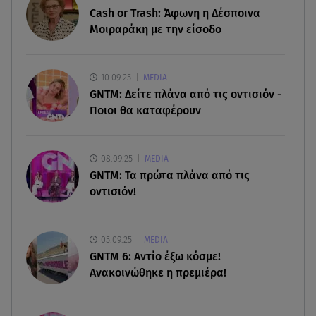
07.08.26 , 19:15
Cash or Trash: Άφωνη η Δέσποινα
Συντάξεις Σεπτεμβρίου: Πότε θα μπουν τα
Μοιραράκη με την είσοδο
χρήματα στους λογαριασμούς
07.08.26 , 18:45
10.09.25
MEDIA
Φωτιά στο Στεφάνι Κορίνθου: Μήνυμα από το 112
GNTM: Δείτε πλάνα από τις οντισιόν -
- Σηκώθηκαν εναέρια μέσα
Ποιοι θα καταφέρουν
07.08.26 , 18:34
Έξοδος Αυγούστου: Στο 100% η πληρότητα για
08.09.25
MEDIA
Κυκλάδες
GNTM: Τα πρώτα πλάνα από τις
οντισιόν!
07.08.26 , 17:44
Παιδικοί σταθμοί: Πότε βγαίνουν τα προσωρινά
αποτελέσματα
05.09.25
MEDIA
GNTM 6: Αντίο έξω κόσμε!
Ανακοινώθηκε η πρεμιέρα!