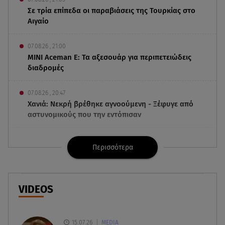
Σε τρία επίπεδα οι παραβιάσεις της Τουρκίας στο
Αιγαίο
07.08.26 , 21:00
MINI Aceman E: Τα αξεσουάρ για περιπετειώδεις
διαδρομές
07.08.26 , 20:47
Χανιά: Νεκρή βρέθηκε αγνοούμενη - Ξέφυγε από
αστυνομικούς που την εντόπισαν
07.08.26 , 20:18
Περισσότερα
Μυστράς: Κρίσιμος για το κατηγορητήριο ο
χρόνος θανάτου του 90χρονου
07.08.26 , 20:13
VIDEOS
Κυψέλη: Tι βρέθηκε στο διαμέρισμα της
38χρονης Λίζα
15.07.26
MEDIA