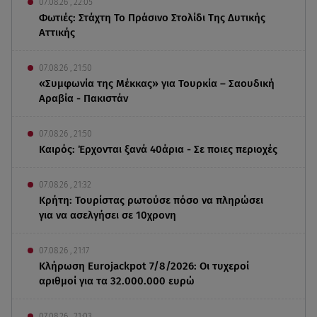
07.08.26 , 22:05
Φωτιές: Στάχτη Το Πράσινο Στολίδι Της Δυτικής
Αττικής
07.08.26 , 21:50
«Συμφωνία της Μέκκας» για Τουρκία – Σαουδική
Αραβία - Πακιστάν
07.08.26 , 21:50
Καιρός: Έρχονται ξανά 40άρια - Σε ποιες περιοχές
07.08.26 , 21:32
Κρήτη: Τουρίστας ρωτούσε πόσο να πληρώσει
για να ασελγήσει σε 10χρονη
07.08.26 , 21:17
Κλήρωση Eurojackpot 7/8/2026: Οι τυχεροί
αριθμοί για τα 32.000.000 ευρώ
07.08.26 , 21:03