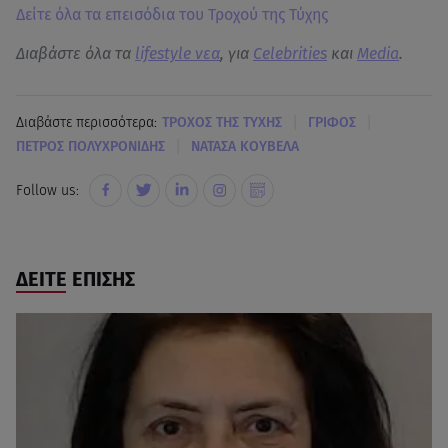
Δείτε όλα τα επεισόδια του Τροχού της Τύχης
Διαβάστε όλα τα
lifestyle νεα
, για
Celebrities
και
Media
.
|
|
Διαβάστε περισσότερα:
ΤΡΟΧΟΣ ΤΗΣ ΤΥΧΗΣ
ΓΡΙΦΟΣ
|
ΠΕΤΡΟΣ ΠΟΛΥΧΡΟΝΙΔΗΣ
ΝΑΤΑΣΑ ΚΟΥΒΕΛΑ
Follow us:
ΔΕΙΤΕ ΕΠΙΣΗΣ