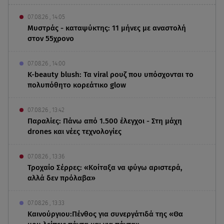
07.08.26 , 14:05
Μυστράς - καταψύκτης: 11 μήνες με αναστολή
στον 55χρονο
07.08.26 , 14:00
K-beauty blush: Τα viral ρουζ που υπόσχονται το
πολυπόθητο κορεάτικο glow
07.08.26 , 13:42
Παραλίες: Πάνω από 1.500 έλεγχοι - Στη μάχη
drones και νέες τεχνολογίες
07.08.26 , 13:36
Τροχαίο Σέρρες: «Κοίταξα να φύγω αριστερά,
αλλά δεν πρόλαβα»
07.08.26 , 13:33
Καινούργιου:Πένθος για συνεργάτιδά της «Θα