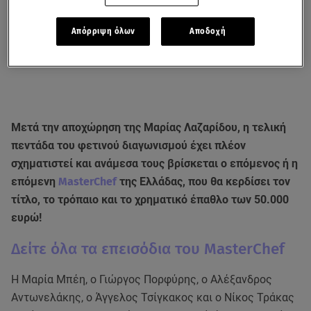
Απόρριψη όλων
Αποδοχή
Μετά την αποχώρηση της Μαρίας Λαζαρίδου, η τελική
πεντάδα του φετινού διαγωνισμού έχει πλέον
σχηματιστεί και ανάμεσα τους βρίσκεται ο επόμενος ή η
επόμενη
MasterChef
της Ελλάδας, που θα κερδίσει τον
τίτλο, το τρόπαιο και το χρηματικό έπαθλο των 50.000
ευρώ!
Δείτε όλα τα επεισόδια του MasterChef
Η Μαρία Μπέη, ο Γιώργος Πορφύρης, ο Αλέξανδρος
Αντωνελάκης, ο Άγγελος Τσίγκακος και ο Νίκος Τράκας