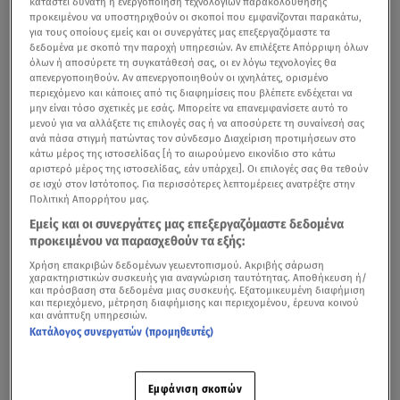
καταστεί δυνατή η ενεργοποίηση τεχνολογιών παρακολούθησης
προκειμένου να υποστηριχθούν οι σκοποί που εμφανίζονται παρακάτω,
για τους οποίους εμείς και οι συνεργάτες μας επεξεργαζόμαστε τα
δεδομένα με σκοπό την παροχή υπηρεσιών. Αν επιλέξετε Απόρριψη όλων
όλων ή αποσύρετε τη συγκατάθεσή σας, οι εν λόγω τεχνολογίες θα
απενεργοποιηθούν. Αν απενεργοποιηθούν οι ιχνηλάτες, ορισμένο
περιεχόμενο και κάποιες από τις διαφημίσεις που βλέπετε ενδέχεται να
μην είναι τόσο σχετικές με εσάς. Μπορείτε να επανεμφανίσετε αυτό το
μενού για να αλλάξετε τις επιλογές σας ή να αποσύρετε τη συναίνεσή σας
ανά πάσα στιγμή πατώντας τον σύνδεσμο Διαχείριση προτιμήσεων στο
κάτω μέρος της ιστοσελίδας [ή το αιωρούμενο εικονίδιο στο κάτω
αριστερό μέρος της ιστοσελίδας, εάν υπάρχει]. Οι επιλογές σας θα τεθούν
σε ισχύ στον Ιστότοπος. Για περισσότερες λεπτομέρειες ανατρέξτε στην
Πολιτική Απορρήτου μας.
Εμείς και οι συνεργάτες μας επεξεργαζόμαστε δεδομένα
προκειμένου να παρασχεθούν τα εξής:
Χρήση επακριβών δεδομένων γεωεντοπισμού. Ακριβής σάρωση
χαρακτηριστικών συσκευής για αναγνώριση ταυτότητας. Αποθήκευση ή/
και πρόσβαση στα δεδομένα μιας συσκευής. Εξατομικευμένη διαφήμιση
και περιεχόμενο, μέτρηση διαφήμισης και περιεχομένου, έρευνα κοινού
και ανάπτυξη υπηρεσιών.
Κατάλογος συνεργατών (προμηθευτές)
Εμφάνιση σκοπών