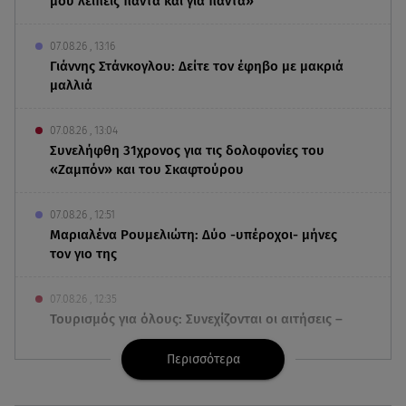
μου λείπεις πάντα και για πάντα»
07.08.26 , 13:16
Γιάννης Στάνκογλου: Δείτε τον έφηβο με μακριά
μαλλιά
07.08.26 , 13:04
Συνελήφθη 31χρονος για τις δολοφονίες του
«Ζαμπόν» και του Σκαφτούρου
07.08.26 , 12:51
Μαριαλένα Ρουμελιώτη: Δύο -υπέροχοι- μήνες
τον γιο της
07.08.26 , 12:35
Τουρισμός για όλους: Συνεχίζονται οι αιτήσεις –
Ποιοι κάνουν σήμερα
Περισσότερα
07.08.26 , 12:07
Marfin: Προθεσμία για να απολογηθεί πήρε η