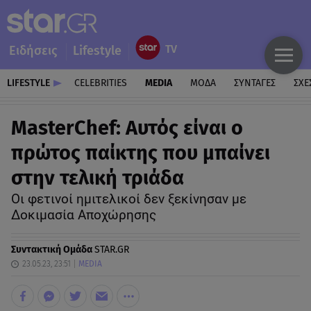
Ειδήσεις
Lifestyle
LIFESTYLE
CELEBRITIES
MEDIA
ΜΟΔΑ
ΣΥΝΤΑΓΕΣ
ΣΧΕ
MasterChef: Αυτός είναι ο
πρώτος παίκτης που μπαίνει
στην τελική τριάδα
Οι φετινοί ημιτελικοί δεν ξεκίνησαν με
Δοκιμασία Αποχώρησης
Συντακτική Ομάδα
STAR.GR
23.05.23, 23:51
MEDIA