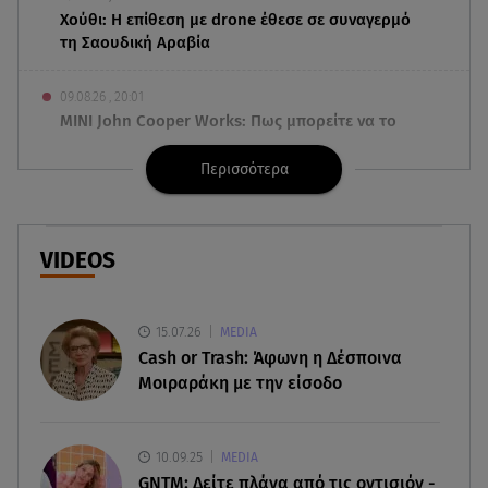
Χούθι: Η επίθεση με drone έθεσε σε συναγερμό
τη Σαουδική Αραβία
09.08.26 , 20:01
MINI John Cooper Works: Πως μπορείτε να το
κάνετε μοναδικό
Περισσότερα
09.08.26 , 19:50
Πάρος: Ο πατέρας του 4χρονου στο Star – «Δεν
υπήρχε ναυαγοσώστης»
VIDEOS
09.08.26 , 18:57
Σε εξέλιξη η πυρκαγιά στο Σπήλαιο Ορεστιάδας
15.07.26
MEDIA
Cash or Trash: Άφωνη η Δέσποινα
09.08.26 , 17:50
Μοιραράκη με την είσοδο
Χρηστίδου για Κοντοβά: «Ελπίζω και στην
επόμενη ζωή να είμαστε κολλητές»
10.09.25
MEDIA
09.08.26 , 17:41
GNTM: Δείτε πλάνα από τις οντισιόν -