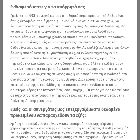
Ενδιαφερόμαστε για το απόρρητό σας
Εμείς και οι
603
συνεργάτες μας αποθηκεύουμε προσωπικά δεδομένα,
όπως δεδομένα περιήγησης ή μοναδικά αναγνωριστικά στοιχεία, και
έχουμε πρόσβαση σε αυτά στη συσκευή σας. Αν επιλέξετε Αποδοχή, θα
καταστεί δυνατή η ενεργοποίηση τεχνολογιών παρακολούθησης
προκειμένου να υποστηριχθούν οι σκοποί που εμφανίζονται παρακάτω,
για τους οποίους εμείς και οι συνεργάτες μας επεξεργαζόμαστε τα
δεδομένα με σκοπό την παροχή υπηρεσιών. Αν επιλέξετε Απόρριψη όλων
όλων ή αποσύρετε τη συγκατάθεσή σας, οι εν λόγω τεχνολογίες θα
απενεργοποιηθούν. Αν απενεργοποιηθούν οι ιχνηλάτες, ορισμένο
περιεχόμενο και κάποιες από τις διαφημίσεις που βλέπετε ενδέχεται να
μην είναι τόσο σχετικές με εσάς. Μπορείτε να επανεμφανίσετε αυτό το
μενού για να αλλάξετε τις επιλογές σας ή να αποσύρετε τη συναίνεσή σας
ανά πάσα στιγμή πατώντας τον σύνδεσμο Διαχείριση προτιμήσεων στο
κάτω μέρος της ιστοσελίδας [ή το αιωρούμενο εικονίδιο στο κάτω
αριστερό μέρος της ιστοσελίδας, εάν υπάρχει]. Οι επιλογές σας θα τεθούν
σε ισχύ στον Ιστότοπος. Για περισσότερες λεπτομέρειες ανατρέξτε στην
Πολιτική Απορρήτου μας.
Εμείς και οι συνεργάτες μας επεξεργαζόμαστε δεδομένα
προκειμένου να παρασχεθούν τα εξής:
Χρήση επακριβών δεδομένων γεωεντοπισμού. Ακριβής σάρωση
χαρακτηριστικών συσκευής για αναγνώριση ταυτότητας. Αποθήκευση ή/
και πρόσβαση στα δεδομένα μιας συσκευής. Εξατομικευμένη διαφήμιση
και περιεχόμενο, μέτρηση διαφήμισης και περιεχομένου, έρευνα κοινού