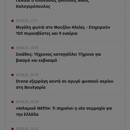
Πέθανε ο σπουδαίος ηθοποιός Νίκος
Καλογερόπουλος
09.08.26 , 21:11
Μεγάλη φωτιά στο Μουζάκι Ηλείας - Επιχειρούν
105 πυροσβέστες και 9 εναέρια
09.08.26 , 20:59
Σκιάθος: 15χρονος καταγγέλλει 17χρονο για
βιασμό και εκβιασμό
09.08.26 , 20:35
Drone εξερράγη κοντά σε αγωγό φυσικού αερίου
στη Βουλγαρία
09.08.26 , 20:29
«Ισλαμικό ΝΑΤΟ»: Τι σημαίνει η νέα συμμαχία για
την Ελλάδα
09.08.26 , 20:22