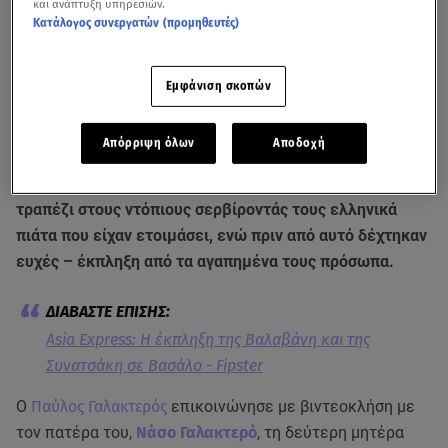
και ανάπτυξη υπηρεσιών.
Κατάλογος συνεργατών (προμηθευτές)
Εμφάνιση σκοπών
Απόρριψη όλων
Αποδοχή
Οι φιναλίστ διανυχτέρευσαν σε πλωτά χωριά, έκαναν το
τραπέζι στους ντόπιους σερβίροντάς τους ελληνικά
πιάτα που είχαν ετοιμάσει, ενώ πριν από αυτό δέχτηκαν
ευχές – έκπληξη από τα αγαπημένα τους πρόσωπα.
Asia Express: Η έκπληξη της Βαλαβάνη και της
Συνατσάκη σε Βασάλο - Fipster
Ο
Παύλος Γαλακτερός
επικοινώνησε με βιντεοκλήση με
τον πατέρα του,
Νάσο Γαλακτερό
, τη δεύτερη μητέρα