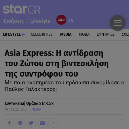
Ειδήσεις
Lifestyle
LIFESTYLE
CELEBRITIES
MEDIA
ΜΟΔΑ
ΣΥΝΤΑΓΕΣ
ΣΧΕ
Asia Express: Η αντίδραση
του Ζώτου στη βιντεοκλήση
της συντρόφου του
Με ποια αγαπημένα του πρόσωπα συνομίλησε ο
Παύλος Γαλακτερός;
Συντακτική Ομάδα
STAR.GR
11.12.22, 21:54
MEDIA