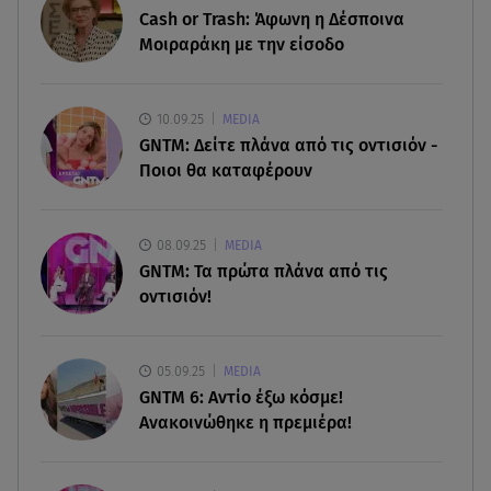
07.08.26 , 19:15
Cash or Trash: Άφωνη η Δέσποινα
Συντάξεις Σεπτεμβρίου: Πότε θα μπουν τα
Μοιραράκη με την είσοδο
χρήματα στους λογαριασμούς
07.08.26 , 18:45
10.09.25
MEDIA
Φωτιά στο Στεφάνι Κορίνθου: Μήνυμα από το 112
GNTM: Δείτε πλάνα από τις οντισιόν -
- Σηκώθηκαν εναέρια μέσα
Ποιοι θα καταφέρουν
07.08.26 , 18:34
Έξοδος Αυγούστου: Στο 100% η πληρότητα για
08.09.25
MEDIA
Κυκλάδες
GNTM: Τα πρώτα πλάνα από τις
οντισιόν!
07.08.26 , 17:44
Παιδικοί σταθμοί: Πότε βγαίνουν τα προσωρινά
αποτελέσματα
05.09.25
MEDIA
GNTM 6: Αντίο έξω κόσμε!
Ανακοινώθηκε η πρεμιέρα!