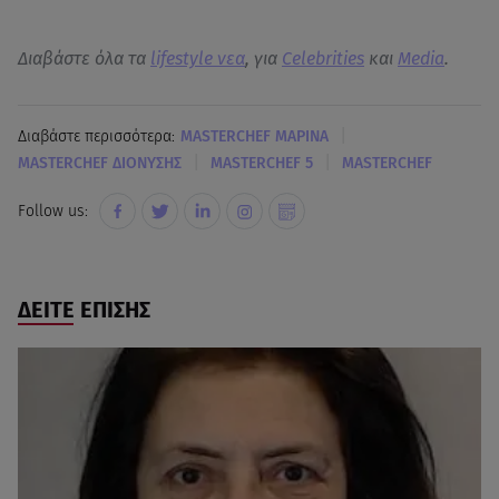
Διαβάστε όλα τα
lifestyle νεα
, για
Celebrities
και
Media
.
|
Διαβάστε περισσότερα:
MASTERCHEF ΜΑΡΙΝΑ
|
|
MASTERCHEF ΔΙΟΝΥΣΗΣ
MASTERCHEF 5
MASTERCHEF
Follow us:
ΔΕΙΤΕ ΕΠΙΣΗΣ