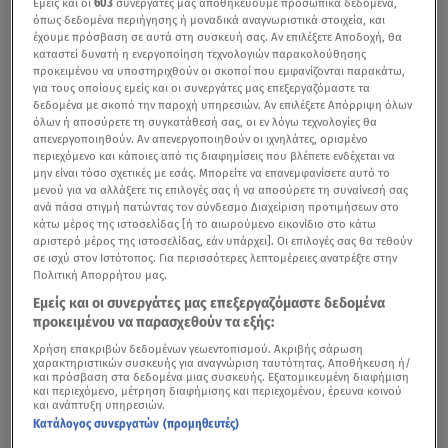
Εμείς και οι
603
συνεργάτες μας αποθηκεύουμε προσωπικά δεδομένα,
όπως δεδομένα περιήγησης ή μοναδικά αναγνωριστικά στοιχεία, και
έχουμε πρόσβαση σε αυτά στη συσκευή σας. Αν επιλέξετε Αποδοχή, θα
καταστεί δυνατή η ενεργοποίηση τεχνολογιών παρακολούθησης
προκειμένου να υποστηριχθούν οι σκοποί που εμφανίζονται παρακάτω,
για τους οποίους εμείς και οι συνεργάτες μας επεξεργαζόμαστε τα
δεδομένα με σκοπό την παροχή υπηρεσιών. Αν επιλέξετε Απόρριψη όλων
όλων ή αποσύρετε τη συγκατάθεσή σας, οι εν λόγω τεχνολογίες θα
απενεργοποιηθούν. Αν απενεργοποιηθούν οι ιχνηλάτες, ορισμένο
περιεχόμενο και κάποιες από τις διαφημίσεις που βλέπετε ενδέχεται να
μην είναι τόσο σχετικές με εσάς. Μπορείτε να επανεμφανίσετε αυτό το
μενού για να αλλάξετε τις επιλογές σας ή να αποσύρετε τη συναίνεσή σας
ανά πάσα στιγμή πατώντας τον σύνδεσμο Διαχείριση προτιμήσεων στο
κάτω μέρος της ιστοσελίδας [ή το αιωρούμενο εικονίδιο στο κάτω
αριστερό μέρος της ιστοσελίδας, εάν υπάρχει]. Οι επιλογές σας θα τεθούν
σε ισχύ στον Ιστότοπος. Για περισσότερες λεπτομέρειες ανατρέξτε στην
Πολιτική Απορρήτου μας.
Εμείς και οι συνεργάτες μας επεξεργαζόμαστε δεδομένα
προκειμένου να παρασχεθούν τα εξής:
Χρήση επακριβών δεδομένων γεωεντοπισμού. Ακριβής σάρωση
χαρακτηριστικών συσκευής για αναγνώριση ταυτότητας. Αποθήκευση ή/
και πρόσβαση στα δεδομένα μιας συσκευής. Εξατομικευμένη διαφήμιση
και περιεχόμενο, μέτρηση διαφήμισης και περιεχομένου, έρευνα κοινού
και ανάπτυξη υπηρεσιών.
Κατάλογος συνεργατών (προμηθευτές)