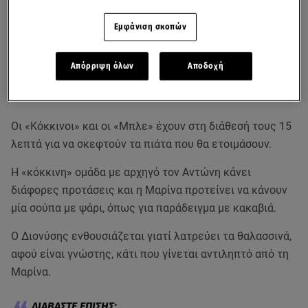
Εμφάνιση σκοπών
Απόρριψη όλων
Αποδοχή
Οι «Κόκκινοι» και οι «Μπλε» έχουν στη διάθεσή τους 15
λεπτά για να σκεφτούν τα πιάτα που θα ετοιμάσουν.
Η «κόκκινη» ομάδα με αρχηγό τον Αντώνη κάνει
διάφορες προτάσεις και η Μαρίνα προτείνει να κάνουν
μία σούπα με ψάρι, όπως για παράδειγμα με κακαβιά.
Ο Διονύσης ενθουσιάζεται γιατί λατρεύει τα θαλασσινά,
αφού είναι γνώστης, κάτι που γίνεται αντιληπτό από τη
Μαρίνα.