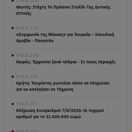
07.08.26 , 22:05
Φωτιές: Στάχτη Το Πράσινο Στολίδι Της Δυτικής
Αττικής
07.08.26 , 21:50
«Συμφωνία της Μέκκας» για Τουρκία – Σαουδική
Αραβία - Πακιστάν
07.08.26 , 21:50
Καιρός: Έρχονται ξανά 40άρια - Σε ποιες περιοχές
07.08.26 , 21:32
Κρήτη: Τουρίστας ρωτούσε πόσο να πληρώσει
για να ασελγήσει σε 10χρονη
07.08.26 , 21:17
Κλήρωση Eurojackpot 7/8/2026: Οι τυχεροί
αριθμοί για τα 32.000.000 ευρώ
07.08.26 , 21:03