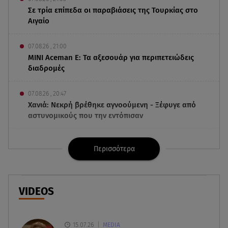
Σε τρία επίπεδα οι παραβιάσεις της Τουρκίας στο
Αιγαίο
07.08.26 , 21:00
MINI Aceman E: Τα αξεσουάρ για περιπετειώδεις
διαδρομές
07.08.26 , 20:47
Χανιά: Νεκρή βρέθηκε αγνοούμενη - Ξέφυγε από
αστυνομικούς που την εντόπισαν
07.08.26 , 20:18
Περισσότερα
Μυστράς: Κρίσιμος για το κατηγορητήριο ο
χρόνος θανάτου του 90χρονου
07.08.26 , 20:13
VIDEOS
Κυψέλη: Tι βρέθηκε στο διαμέρισμα της
38χρονης Λίζα
15.07.26
MEDIA