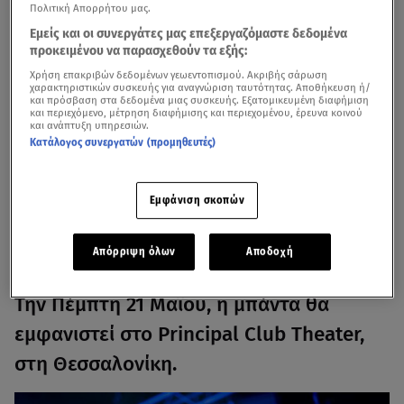
Πολιτική Απορρήτου μας.
Εμείς και οι συνεργάτες μας επεξεργαζόμαστε δεδομένα
προκειμένου να παρασχεθούν τα εξής:
Χρήση επακριβών δεδομένων γεωεντοπισμού. Ακριβής σάρωση
χαρακτηριστικών συσκευής για αναγνώριση ταυτότητας. Αποθήκευση ή/
και πρόσβαση στα δεδομένα μιας συσκευής. Εξατομικευμένη διαφήμιση
και περιεχόμενο, μέτρηση διαφήμισης και περιεχομένου, έρευνα κοινού
και ανάπτυξη υπηρεσιών.
Κατάλογος συνεργατών (προμηθευτές)
Εμφάνιση σκοπών
Οι
Clutch
επιστρέφουν στην
Αθήνα, το Σάββατο 23
Μαΐου, στο Floyd Live Music Venue
, για μια βραδιά
Απόρριψη όλων
Αποδοχή
καταιγιστικού και παθιασμένου rock 'n' roll!
Την Πέμπτη 21 Μαΐου, η μπάντα θα
εμφανιστεί στο Principal Club Theater,
στη Θεσσαλονίκη.