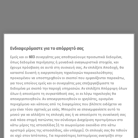
Ενδιαφερόμαστε για το απόρρητό σας
Εμείς και οι
603
συνεργάτες μας αποθηκεύουμε προσωπικά δεδομένα,
όπως δεδομένα περιήγησης ή μοναδικά αναγνωριστικά στοιχεία, και
έχουμε πρόσβαση σε αυτά στη συσκευή σας. Αν επιλέξετε Αποδοχή, θα
καταστεί δυνατή η ενεργοποίηση τεχνολογιών παρακολούθησης
προκειμένου να υποστηριχθούν οι σκοποί που εμφανίζονται παρακάτω,
για τους οποίους εμείς και οι συνεργάτες μας επεξεργαζόμαστε τα
δεδομένα με σκοπό την παροχή υπηρεσιών. Αν επιλέξετε Απόρριψη όλων
όλων ή αποσύρετε τη συγκατάθεσή σας, οι εν λόγω τεχνολογίες θα
απενεργοποιηθούν. Αν απενεργοποιηθούν οι ιχνηλάτες, ορισμένο
περιεχόμενο και κάποιες από τις διαφημίσεις που βλέπετε ενδέχεται να
μην είναι τόσο σχετικές με εσάς. Μπορείτε να επανεμφανίσετε αυτό το
μενού για να αλλάξετε τις επιλογές σας ή να αποσύρετε τη συναίνεσή σας
ανά πάσα στιγμή πατώντας τον σύνδεσμο Διαχείριση προτιμήσεων στο
κάτω μέρος της ιστοσελίδας [ή το αιωρούμενο εικονίδιο στο κάτω
αριστερό μέρος της ιστοσελίδας, εάν υπάρχει]. Οι επιλογές σας θα τεθούν
σε ισχύ στον Ιστότοπος. Για περισσότερες λεπτομέρειες ανατρέξτε στην