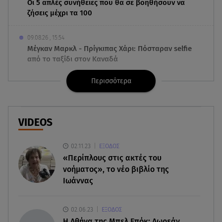
Οι 5 απλές συνήθειες που θα σε βοηθήσουν να
ζήσεις μέχρι τα 100
09.08.26 , 15:54
Μέγκαν Μαρκλ - Πρίγκιπας Χάρι: Πόσταραν selfie
από το ταξίδι στον Καναδά
Περισσότερα
09.08.26 , 15:40
Ιράν: Στη δημοσιότητα νέο βίντεο με τον
Μοτζταμπά Χαμενεΐ
VIDEOS
09.08.26 , 15:16
Χωρισμός στη σόουμπιζ μετά από 8 χρόνια
02.11.23
ΕΞΟΔΟΣ
γάμου - Η ανακοίνωση
«Περίπλους στις ακτές του
νοήματος», το νέο βιβλίο της
09.08.26 , 14:42
Ιωάννας
Τουρισμός για Όλους 2026-2027: Ποια ΑΦΜ
υποβάλλουν σήμερα αιτήσεις
02.06.23
ΕΞΟΔΟΣ
H Αθήνα της Μπελ Επόκ: Δωρεάν
09.08.26 , 14:32