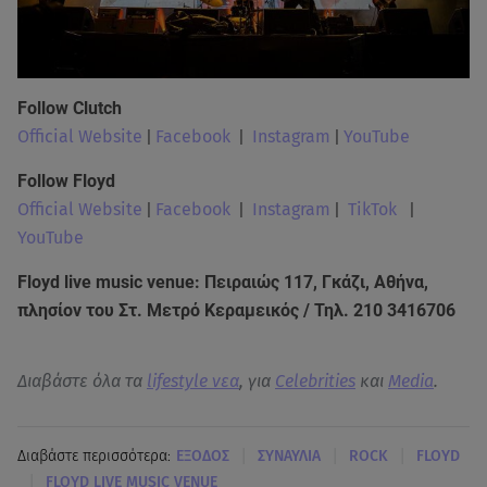
Follow Clutch
Official Website
|
Facebook
|
Instagram
|
YouTube
Follow Floyd
Official Website
|
Facebook
|
Instagram
|
TikTok
|
YouTube
Floyd live music venue: Πειραιώς 117, Γκάζι, Αθήνα,
πλησίον του Στ. Μετρό Κεραμεικός / Τηλ. 210 3416706
Διαβάστε όλα τα
lifestyle νεα
, για
Celebrities
και
Media
.
|
|
|
Διαβάστε περισσότερα:
ΕΞΟΔΟΣ
ΣΥΝΑΥΛΙΑ
ROCK
FLOYD
|
FLOYD LIVE MUSIC VENUE