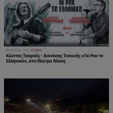
06.08.26, 11:00
ΕΞΟΔΟΣ
Κώστας Τουρνάς - Διονύσης Τσακνής «Το Ροκ το
Ελληνικό», στο Θέατρο Άλσος