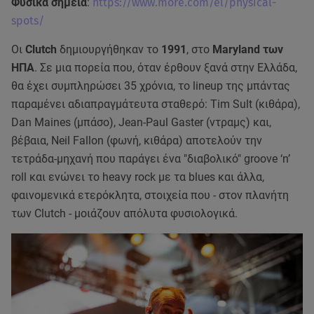
Φυσικά σημεία
:
https://www.more.com/el/physical-
spots/
Οι
Clutch
δημιουργήθηκαν το
1991
, στο
Maryland των
ΗΠΑ
. Σε μια πορεία που, όταν έρθουν ξανά στην Ελλάδα,
θα έχει συμπληρώσει 35 χρόνια, το lineup της μπάντας
παραμένει αδιαπραγμάτευτα σταθερό: Tim Sult (κιθάρα),
Dan Maines (μπάσο), Jean-Paul Gaster (ντραμς) και,
βέβαια, Neil Fallon (φωνή, κιθάρα) αποτελούν την
τετράδα-μηχανή που παράγει ένα "διαβολικό" groove ‘n’
roll και ενώνει το heavy rock με τα blues και άλλα,
φαινομενικά ετερόκλητα, στοιχεία που - στον πλανήτη
των Clutch - μοιάζουν απόλυτα φυσιολογικά.