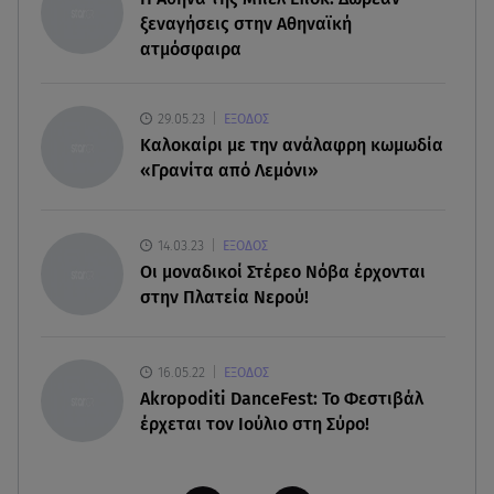
ξεναγήσεις στην Αθηναϊκή
Πινακίδες κυκλοφορίας με λίγα κλικ - Τέλος οι
καθυστερήσεις
ατμόσφαιρα
09.08.26 , 14:01
29.05.23
ΕΞΟΔΟΣ
Γνωστός δημοσιογράφος αποκάλυψε ότι
Καλοκαίρι με την ανάλαφρη κωμωδία
σύντομα παντρεύεται τη σύντροφό του
«Γρανίτα από Λεμόνι»
09.08.26 , 14:00
Αδιάβροχη μάσκαρα: αφαίρεσε την χωρίς να
14.03.23
ΕΞΟΔΟΣ
ταλαιπωρείς τις βλεφερίδες σου
Οι μοναδικοί Στέρεο Νόβα έρχονται
στην Πλατεία Νερού!
16.05.22
ΕΞΟΔΟΣ
Akropoditi DanceFest: Το Φεστιβάλ
έρχεται τον Ιούλιο στη Σύρο!