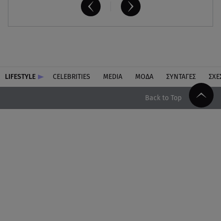
LIFESTYLE
CELEBRITIES
MEDIA
ΜΟΔΑ
ΣΥΝΤΑΓΕΣ
ΣΧΕ
Back to Top