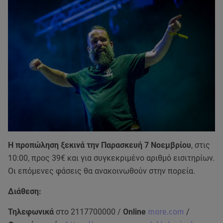
Η προπώληση ξεκινά την Παρασκευή 7 Νοεμβρίου
, στις
10:00, προς 39€ και για συγκεκριμένο αριθμό εισιτηρίων.
Οι επόμενες φάσεις θα ανακοινωθούν στην πορεία.
Διάθεση:
Τηλεφωνικά
στο 2117700000 /
Online
more.com
/