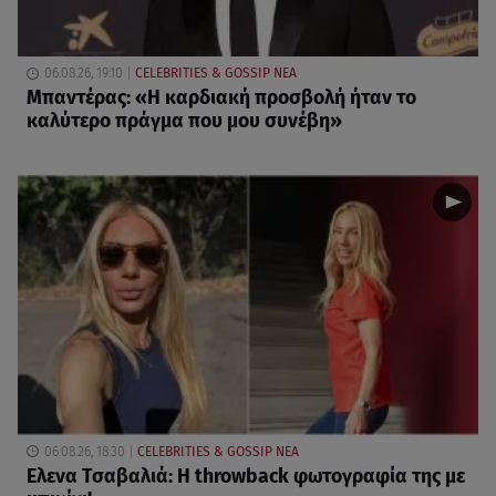
06.08.26, 19:10
CELEBRITIES & GOSSIP ΝΕΑ
Μπαντέρας: «Η καρδιακή προσβολή ήταν το
καλύτερο πράγμα που μου συνέβη»
06.08.26, 18:30
CELEBRITIES & GOSSIP ΝΕΑ
Ελενα Τσαβαλιά: Η throwback φωτογραφία της με