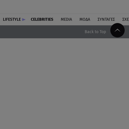
LIFESTYLE
CELEBRITIES
MEDIA
ΜΟΔΑ
ΣΥΝΤΑΓΕΣ
ΣΧΕ
Back to Top