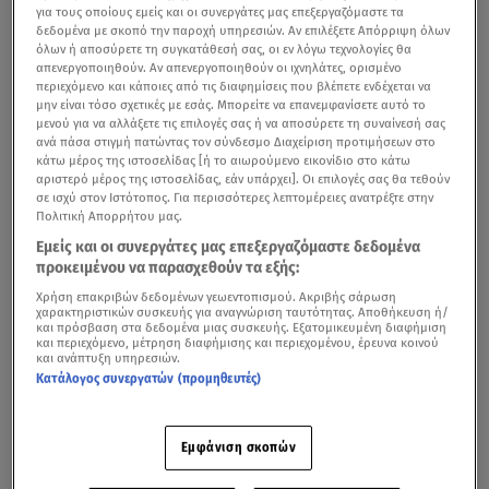
για τους οποίους εμείς και οι συνεργάτες μας επεξεργαζόμαστε τα
δεδομένα με σκοπό την παροχή υπηρεσιών. Αν επιλέξετε Απόρριψη όλων
όλων ή αποσύρετε τη συγκατάθεσή σας, οι εν λόγω τεχνολογίες θα
απενεργοποιηθούν. Αν απενεργοποιηθούν οι ιχνηλάτες, ορισμένο
περιεχόμενο και κάποιες από τις διαφημίσεις που βλέπετε ενδέχεται να
μην είναι τόσο σχετικές με εσάς. Μπορείτε να επανεμφανίσετε αυτό το
μενού για να αλλάξετε τις επιλογές σας ή να αποσύρετε τη συναίνεσή σας
ανά πάσα στιγμή πατώντας τον σύνδεσμο Διαχείριση προτιμήσεων στο
κάτω μέρος της ιστοσελίδας [ή το αιωρούμενο εικονίδιο στο κάτω
αριστερό μέρος της ιστοσελίδας, εάν υπάρχει]. Οι επιλογές σας θα τεθούν
σε ισχύ στον Ιστότοπος. Για περισσότερες λεπτομέρειες ανατρέξτε στην
Πολιτική Απορρήτου μας.
Εμείς και οι συνεργάτες μας επεξεργαζόμαστε δεδομένα
προκειμένου να παρασχεθούν τα εξής:
Χρήση επακριβών δεδομένων γεωεντοπισμού. Ακριβής σάρωση
χαρακτηριστικών συσκευής για αναγνώριση ταυτότητας. Αποθήκευση ή/
και πρόσβαση στα δεδομένα μιας συσκευής. Εξατομικευμένη διαφήμιση
και περιεχόμενο, μέτρηση διαφήμισης και περιεχομένου, έρευνα κοινού
και ανάπτυξη υπηρεσιών.
Κατάλογος συνεργατών (προμηθευτές)
Εμφάνιση σκοπών