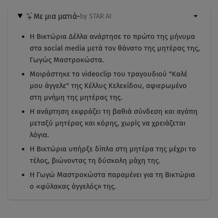
Με μια ματιά
-
by STAR AI
Η Βικτώρια Δέλλα ανάρτησε το πρώτο της μήνυμα
στα social media μετά τον θάνατο της μητέρας της,
Γωγώς Μαστροκώστα.
Μοιράστηκε το videoclip του τραγουδιού "Καλέ
μου άγγελε" της Κέλλυς Κελεκίδου, αφιερωμένο
στη μνήμη της μητέρας της.
Η ανάρτηση εκφράζει τη βαθιά σύνδεση και αγάπη
μεταξύ μητέρας και κόρης, χωρίς να χρειάζεται
λόγια.
Η Βικτώρια υπήρξε δίπλα στη μητέρα της μέχρι το
τέλος, βιώνοντας τη δύσκολη μάχη της.
Η Γωγώ Μαστροκώστα παραμένει για τη Βικτώρια
ο «φύλακας άγγελός» της.