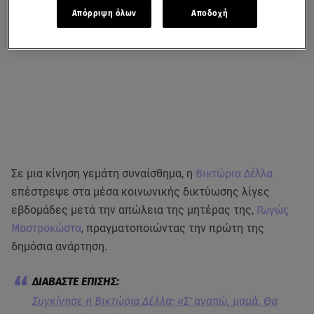
Απόρριψη όλων
Αποδοχή
Σε μια κίνηση γεμάτη συναίσθημα, η
Βικτώρια Δέλλα
επέστρεψε στα μέσα κοινωνικής δικτύωσης λίγες
εβδομάδες μετά την απώλεια της μητέρας της,
Γωγώς
Μαστροκώστα
, πραγματοποιώντας την πρώτη της
δημόσια ανάρτηση.
Συγκίνησε η Βικτώρια Δέλλα: «Σ' αγαπώ, μαμά. Θα