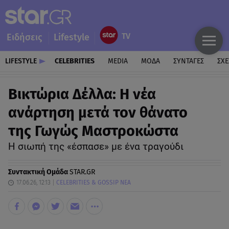
Ειδήσεις
Lifestyle
LIFESTYLE
CELEBRITIES
MEDIA
ΜΟΔΑ
ΣΥΝΤΑΓΕΣ
ΣΧΕ
Βικτώρια Δέλλα: Η νέα
ανάρτηση μετά τον θάνατο
της Γωγώς Μαστροκώστα
Η σιωπή της «έσπασε» με ένα τραγούδι
Συντακτική Ομάδα
STAR.GR
17.06.26, 12:13
CELEBRITIES & GOSSIP ΝΕΑ