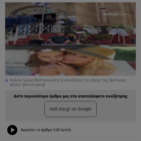
Κηδεία Γωγώς Μαστροκώστα: O επικήδειος της κόρης της, Βικτώριας
Δέλλα/ βίντεο star.gr
Δείτε περισσότερα άρθρα μας στα αποτελέσματα αναζήτησης
Add star.gr on Google
Ακούστε το άρθρο
1:30
λεπτά