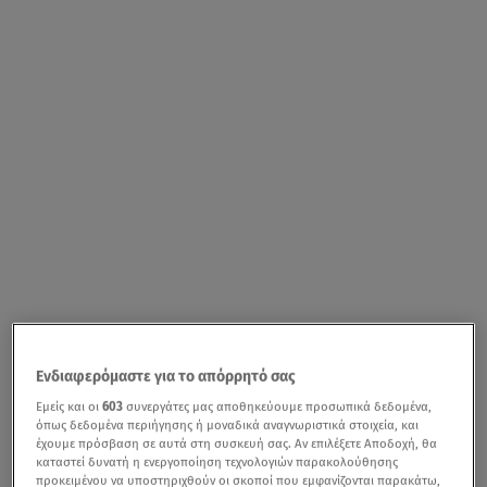
Ενδιαφερόμαστε για το απόρρητό σας
Εμείς και οι
603
συνεργάτες μας αποθηκεύουμε προσωπικά δεδομένα,
όπως δεδομένα περιήγησης ή μοναδικά αναγνωριστικά στοιχεία, και
έχουμε πρόσβαση σε αυτά στη συσκευή σας. Αν επιλέξετε Αποδοχή, θα
καταστεί δυνατή η ενεργοποίηση τεχνολογιών παρακολούθησης
προκειμένου να υποστηριχθούν οι σκοποί που εμφανίζονται παρακάτω,