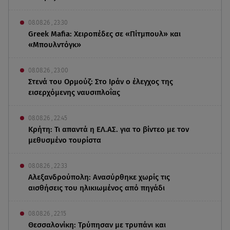
08.08.26 , 23:30
Greek Mafia: Χειροπέδες σε «Πίτμπουλ» και
«Μπουλντόγκ»
08.08.26 , 23:00
Στενά του Ορμούζ: Στο Ιράν ο έλεγχος της
εισερχόμενης ναυσιπλοΐας
08.08.26 , 22:45
Κρήτη: Τι απαντά η ΕΛ.ΑΣ. για το βίντεο με τον
μεθυσμένο τουρίστα
08.08.26 , 22:33
Αλεξανδρούπολη: Ανασύρθηκε χωρίς τις
αισθήσεις του ηλικιωμένος από πηγάδι
08.08.26 , 22:15
Θεσσαλονίκη: Τρύπησαν με τρυπάνι και