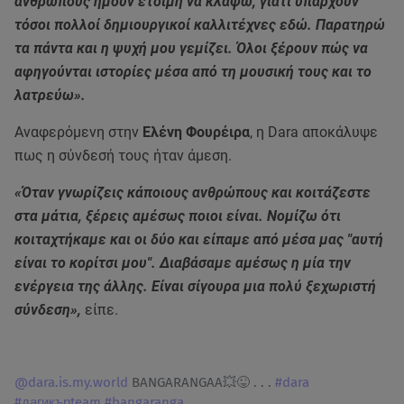
ανθρώπους ήμουν έτοιμη να κλάψω, γιατί υπάρχουν
τόσοι πολλοί δημιουργικοί καλλιτέχνες εδώ. Παρατηρώ
τα πάντα και η ψυχή μου γεμίζει. Όλοι ξέρουν πώς να
αφηγούνται ιστορίες μέσα από τη μουσική τους και το
λατρεύω».
Αναφερόμενη στην
Ελένη Φουρέιρα
, η Dara αποκάλυψε
πως η σύνδεσή τους ήταν άμεση.
«Όταν γνωρίζεις κάποιους ανθρώπους και κοιτάζεστε
στα μάτια, ξέρεις αμέσως ποιοι είναι. Νομίζω ότι
κοιταχτήκαμε και οι δύο και είπαμε από μέσα μας "αυτή
είναι το κορίτσι μου". Διαβάσαμε αμέσως η μία την
ενέργεια της άλλης. Είναι σίγουρα μια πολύ ξεχωριστή
σύνδεση»,
είπε.
@dara.is.my.world
BANGARANGAA💥😜 . . .
#dara
#дагикърteam
#bangaranga