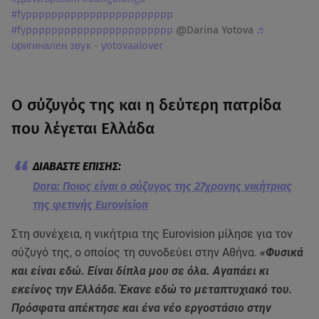
#fyppppppppppppppppppppppp
#fyppppppppppppppppppppppp
@Darina Yotova
♬
оригинален звук - yotovaalover
Ο σύζυγός της και η δεύτερη πατρίδα
που λέγεται Ελλάδα
Dara: Ποιος είναι ο σύζυγος της 27χρονης νικήτριας
της φετινής Eurovision
Στη συνέχεια, η νικήτρια της Eurovision μίλησε για τον
σύζυγό της, ο οποίος τη συνοδεύει στην Αθήνα.
«Φυσικά
και είναι εδώ. Είναι δίπλα μου σε όλα. Αγαπάει κι
εκείνος την Ελλάδα. Έκανε εδώ το μεταπτυχιακό του.
Πρόσφατα απέκτησε και ένα νέο εργοστάσιο στην