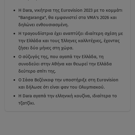
Η Dara, νικήτρια της Eurovision 2023 με το κομμάτι
"Bangaranga", θα εμφανιστεί στα VMA's 2026 και
δηλώνει ενθουσιασμένη.
Η τραγουδίστρια έχει αναπτύξει ιδιαίτερη σχέση με
την Ελλάδα και τους Έλληνες καλλιτέχνες, έχοντας
ζήσει δύο μήνες στη χώρα.
Ο σύζυγός της, που αγαπά την Ελλάδα, τη
συνοδεύει στην Αθήνα και θεωρεί την Ελλάδα
δεύτερο σπίτι της.
Ο Σάσα Βεζένκοφ την υποστήριξε στη Eurovision
και δήλωσε ότι είναι φαν του Ολυμπιακού.
Η Dara αγαπά την ελληνική κουζίνα, ιδιαίτερα το
τζατζίκι.