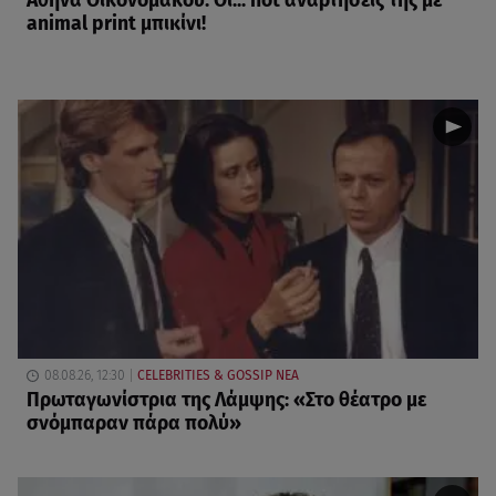
Αθηνά Οικονομάκου: Οι... hot αναρτήσεις της με
animal print μπικίνι!
08.08.26, 12:30
CELEBRITIES & GOSSIP ΝΕΑ
Πρωταγωνίστρια της Λάμψης: «Στο θέατρο με
σνόμπαραν πάρα πολύ»