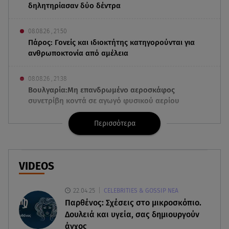
δηλητηρίασαν δύο δέντρα
08.08.26 , 21:50
Πάρος: Γονείς και ιδιοκτήτης κατηγορούνται για
ανθρωποκτονία από αμέλεια
08.08.26 , 21:38
Βουλγαρία:Μη επανδρωμένο αεροσκάφος
συνετρίβη κοντά σε αγωγό φυσικού αερίου
Περισσότερα
08.08.26 , 21:32
Φωτιά στην Αττικοβοιωτία: Ενέργεια ίση με έξι
ατομικές βόμβες
VIDEOS
08.08.26 , 21:20
«Ισλαμικό ΝΑΤΟ»: Πώς επηρεάζεται η Ελλάδα
22.04.25
CELEBRITIES & GOSSIP ΝΕΑ
από τη νέα συμμαχία
Παρθένος: Σχέσεις στο μικροσκόπιο.
Δουλειά και υγεία, σας δημιουργούν
08.08.26 , 19:19
άγχος