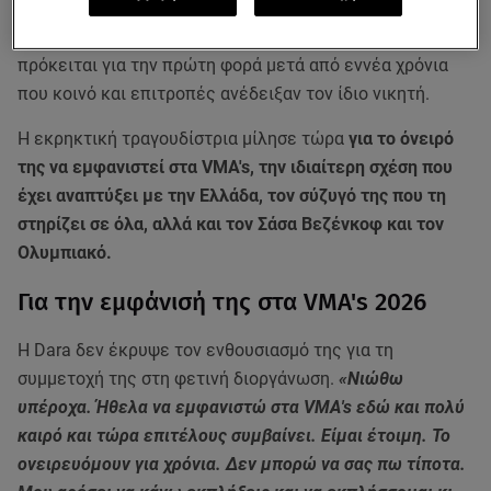
ως η μεγαλύτερη διαφορά από τον δεύτερο στην ιστορία
του διαγωνισμού (173 βαθμοί). Αξίζει να σημειωθεί ότι
πρόκειται για την πρώτη φορά μετά από εννέα χρόνια
που κοινό και επιτροπές ανέδειξαν τον ίδιο νικητή.
Η εκρηκτική τραγουδίστρια μίλησε τώρα
για το όνειρό
της να εμφανιστεί στα VMA's, την ιδιαίτερη σχέση που
έχει αναπτύξει με την Ελλάδα, τον σύζυγό της που τη
στηρίζει σε όλα, αλλά και τον Σάσα Βεζένκοφ και τον
Ολυμπιακό.
Για την εμφάνισή της στα VMA's 2026
Η Dara δεν έκρυψε τον ενθουσιασμό της για τη
συμμετοχή της στη φετινή διοργάνωση.
«Νιώθω
υπέροχα. Ήθελα να εμφανιστώ στα VMA's εδώ και πολύ
καιρό και τώρα επιτέλους συμβαίνει. Είμαι έτοιμη. Το
ονειρευόμουν για χρόνια. Δεν μπορώ να σας πω τίποτα.