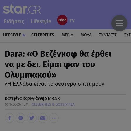
Ειδήσεις
Lifestyle
LIFESTYLE
CELEBRITIES
MEDIA
ΜΟΔΑ
ΣΥΝΤΑΓΕΣ
ΣΧΕ
Dara: «Ο Βεζένκοφ θα έρθει
να με δει. Είμαι φαν του
Ολυμπιακού»
«Η Ελλάδα είναι το δεύτερο σπίτι μου»
Κατερίνα Καραγιάννη
STAR.GR
17.06.26, 15:11
CELEBRITIES & GOSSIP ΝΕΑ