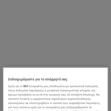
Ενδιαφερόμαστε για το απόρρητό σας
Εμείς και οι
603
συνεργάτες μας αποθηκεύουμε προσωπικά δεδομένα,
όπως δεδομένα περιήγησης ή μοναδικά αναγνωριστικά στοιχεία, και
έχουμε πρόσβαση σε αυτά στη συσκευή σας. Αν επιλέξετε Αποδοχή, θα
καταστεί δυνατή η ενεργοποίηση τεχνολογιών παρακολούθησης
προκειμένου να υποστηριχθούν οι σκοποί που εμφανίζονται παρακάτω,
για τους οποίους εμείς και οι συνεργάτες μας επεξεργαζόμαστε τα