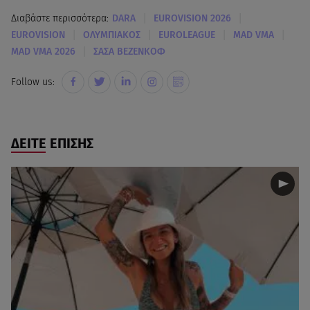
|
|
Διαβάστε περισσότερα:
DARA
EUROVISION 2026
|
|
|
|
EUROVISION
ΟΛΥΜΠΙΑΚΟΣ
EUROLEAGUE
MAD VMA
|
MAD VMA 2026
ΣΑΣΑ ΒΕΖΕΝΚΟΦ
Follow us:
ΔΕΙΤΕ ΕΠΙΣΗΣ