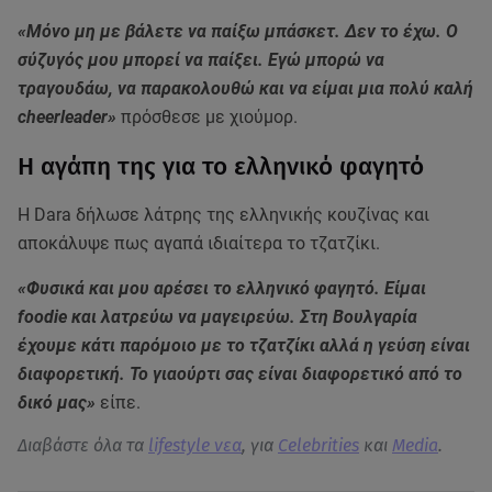
«Μόνο μη με βάλετε να παίξω μπάσκετ. Δεν το έχω. Ο
σύζυγός μου μπορεί να παίξει. Εγώ μπορώ να
τραγουδάω, να παρακολουθώ και να είμαι μια πολύ καλή
cheerleader»
πρόσθεσε με χιούμορ.
Η αγάπη της για το ελληνικό φαγητό
Η Dara δήλωσε λάτρης της ελληνικής κουζίνας και
αποκάλυψε πως αγαπά ιδιαίτερα το τζατζίκι.
«Φυσικά και μου αρέσει το ελληνικό φαγητό. Είμαι
foodie και λατρεύω να μαγειρεύω. Στη Βουλγαρία
έχουμε κάτι παρόμοιο με το τζατζίκι αλλά η γεύση είναι
διαφορετική. Το γιαούρτι σας είναι διαφορετικό από το
δικό μας»
είπε.
Διαβάστε όλα τα
lifestyle νεα
, για
Celebrities
και
Media
.