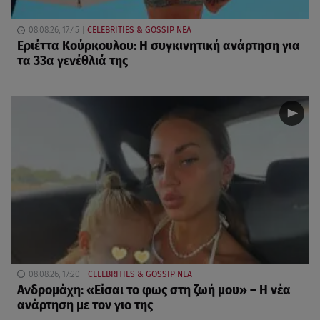
08.08.26, 17:45
CELEBRITIES & GOSSIP ΝΕΑ
Εριέττα Κούρκουλου: Η συγκινητική ανάρτηση για
τα 33α γενέθλιά της
08.08.26, 17:20
CELEBRITIES & GOSSIP ΝΕΑ
Ανδρομάχη: «Είσαι το φως στη ζωή μου» – Η νέα
ανάρτηση με τον γιο της