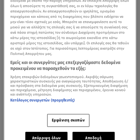
δεδομένα με σκοπό την παροχή υπηρεσιών. Αν επιλέξετε Απόρριψη όλων
όλων ή αποσύρετε τη συγκατάθεσή σας, οι εν λόγω τεχνολογίες θα
απενεργοποιηθούν. Αν απενεργοποιηθούν οι ιχνηλάτες, ορισμένο
περιεχόμενο και κάποιες από τις διαφημίσεις που βλέπετε ενδέχεται να
μην είναι τόσο σχετικές με εσάς. Μπορείτε να επανεμφανίσετε αυτό το
μενού για να αλλάξετε τις επιλογές σας ή να αποσύρετε τη συναίνεσή σας
ανά πάσα στιγμή πατώντας τον σύνδεσμο Διαχείριση προτιμήσεων στο
κάτω μέρος της ιστοσελίδας [ή το αιωρούμενο εικονίδιο στο κάτω
αριστερό μέρος της ιστοσελίδας, εάν υπάρχει]. Οι επιλογές σας θα τεθούν
σε ισχύ στον Ιστότοπος. Για περισσότερες λεπτομέρειες ανατρέξτε στην
Πολιτική Απορρήτου μας.
Εμείς και οι συνεργάτες μας επεξεργαζόμαστε δεδομένα
Λίγες ώρες πριν την αποψινή της εμφάνιση στα VMA's
προκειμένου να παρασχεθούν τα εξής:
2026, η Κατερίνα Καραγιάννη και το Star.gr συνάντησαν
Χρήση επακριβών δεδομένων γεωεντοπισμού. Ακριβής σάρωση
αποκλειστικά τη μεγάλη νικήτρια της φετινής
χαρακτηριστικών συσκευής για αναγνώριση ταυτότητας. Αποθήκευση ή/
και πρόσβαση στα δεδομένα μιας συσκευής. Εξατομικευμένη διαφήμιση
Eurovision,
Dara
από τη Βουλγαρία, στα backstage της
και περιεχόμενο, μέτρηση διαφήμισης και περιεχομένου, έρευνα κοινού
και ανάπτυξη υπηρεσιών.
διοργάνωσης.
Κατάλογος συνεργατών (προμηθευτές)
Το
«Bangaranga»
, με υπογραφή του Δημήτρη
Κοντόπουλου, το οποίο κυκλοφορεί με την υποστήριξη
Εμφάνιση σκοπών
της
Panik Records
, χάρισε στη Βουλγαρία την πρώτη
θέση με 516 βαθμούς, σημειώνοντας παράλληλα ρεκόρ
Απόρριψη όλων
Αποδοχή