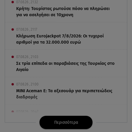
07.08.26 , 21:32
Κρήτη: Τουρίστας ρωτούσε πόσο να πληρώσει
για να ασελγήσει σε 10χρονη
07.08.26 , 21:17
Κλήρωση Eurojackpot 7/8/2026: Οι τυχεροί
αριθμοί για τα 32.000.000 ευρώ
07.08.26 , 21:03
Σε τρία επίπεδα οι παραβιάσεις της Τουρκίας στο
Αιγαίο
07.08.26 , 21:00
MINI Aceman E: Τα αξεσουάρ για περιπετειώδεις
διαδρομές
07.08.26 , 20:47
Χανιά: Νεκρή βρέθηκε αγνοούμενη - Ξέφυγε από
Περισσότερα
αστυνομικούς που την εντόπισαν