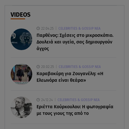
07.08.26 , 20:18
Μυστράς: Κρίσιμος για το κατηγορητήριο ο
VIDEOS
χρόνος θανάτου του 90χρονου
22.04.25
CELEBRITIES & GOSSIP ΝΕΑ
07.08.26 , 20:13
Παρθένος: Σχέσεις στο μικροσκόπιο.
Κυψέλη: Tι βρέθηκε στο διαμέρισμα της
Δουλειά και υγεία, σας δημιουργούν
38χρονης Λίζα
άγχος
07.08.26 , 19:15
Συντάξεις Σεπτεμβρίου: Πότε θα μπουν τα
20.02.25
CELEBRITIES & GOSSIP ΝΕΑ
χρήματα στους λογαριασμούς
Καραβοκύρη για Ζουγανέλη: «Η
Ελεωνόρα είναι θεάρα»
07.08.26 , 18:45
Φωτιά στο Στεφάνι Κορίνθου: Μήνυμα από το 112
- Σηκώθηκαν εναέρια μέσα
24.12.24
CELEBRITIES & GOSSIP ΝΕΑ
Εριέττα Κούρκουλου: Η φωτογραφία
με τους γιους της από το
07.08.26 , 18:34
Έξοδος Αυγούστου: Στο 100% η πληρότητα για
Κυκλάδες