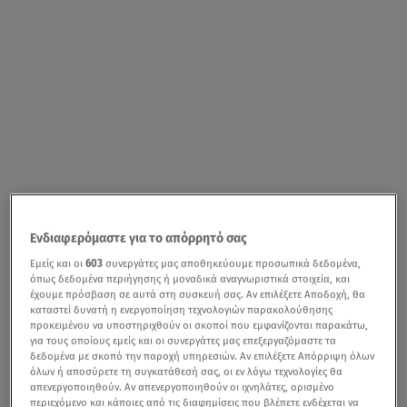
Ενδιαφερόμαστε για το απόρρητό σας
Εμείς και οι
603
συνεργάτες μας αποθηκεύουμε προσωπικά δεδομένα,
όπως δεδομένα περιήγησης ή μοναδικά αναγνωριστικά στοιχεία, και
έχουμε πρόσβαση σε αυτά στη συσκευή σας. Αν επιλέξετε Αποδοχή, θα
καταστεί δυνατή η ενεργοποίηση τεχνολογιών παρακολούθησης
προκειμένου να υποστηριχθούν οι σκοποί που εμφανίζονται παρακάτω,
για τους οποίους εμείς και οι συνεργάτες μας επεξεργαζόμαστε τα
δεδομένα με σκοπό την παροχή υπηρεσιών. Αν επιλέξετε Απόρριψη όλων
όλων ή αποσύρετε τη συγκατάθεσή σας, οι εν λόγω τεχνολογίες θα
απενεργοποιηθούν. Αν απενεργοποιηθούν οι ιχνηλάτες, ορισμένο
περιεχόμενο και κάποιες από τις διαφημίσεις που βλέπετε ενδέχεται να