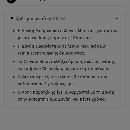
Με μια ματιά
-
by STAR AI
Η Δανάη Μπάρκα και ο Φάνης Μπότσης γιορτάζουν
με pre-wedding πάρτι στις 12 Ιουνίου.
Η Δανάη εμφανίστηκε σε λευκό maxi φόρεμα,
reminiscent νυφικής δημιουργίας.
Το ζευγάρι θα ανταλλάξει όρκους αιώνιας αγάπης
το Σάββατο 13 Ιουνίου, σε μυστική τοποθεσία.
Οι λεπτομέρειες της τελετής θα δοθούν στους
καλεσμένους λίγες ώρες πριν.
Ο Άρης Καβατζίκης έχει συνεργαστεί με τη Δανάη
στην εκπομπή Πάμε Δανάη! για πέντε χρόνια.