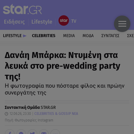
Ειδήσεις
Lifestyle
LIFESTYLE
CELEBRITIES
MEDIA
ΜΟΔΑ
ΣΥΝΤΑΓΕΣ
ΣΧΕ
Δανάη Μπάρκα: Ντυμένη στα
λευκά στο pre-wedding party
της!
Η φωτογραφία που πόσταρε φίλος και πρώην
συνεργάτης της
Συντακτική Ομάδα
STAR.GR
12.06.26, 23:30
CELEBRITIES & GOSSIP ΝΕΑ
Πηγή: Φωτογραφίες Instagram