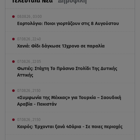
Τελευταία Νέα
Δημοφιλή
08.08.26 , 03:00
Εορτολόγιο: Ποιοι γιορτάζουν στις 8 Αυγούστου
07.08.26 , 22:40
Χανιά: Φίδι δάγκωσε 13χρονο σε παραλία
07.08.26 , 22:05
Φωτιές: Στάχτη Το Πράσινο Στολίδι Της Δυτικής
Αττικής
07.08.26 , 21:50
«Συμφωνία της Μέκκας» για Τουρκία – Σαουδική
Αραβία - Πακιστάν
07.08.26 , 21:50
Καιρός: Έρχονται ξανά 40άρια - Σε ποιες περιοχές