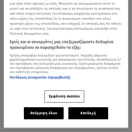
μην είναι τόσο σχετικές με εσάς. Μπορείτε να επανεμφανίσετε αυτό το
μενού για να αλλάξετε τις επιλογές σας ή να αποσύρετε τη συναίνεσή σας
ανά πάσα στιγμή πατώντας τον σύνδεσμο Διαχείριση προτιμήσεων στο
κάτω μέρος της ιστοσελίδας [ή το αιωρούμενο εικονίδιο στο κάτω
αριστερό μέρος της ιστοσελίδας, εάν υπάρχει]. Οι επιλογές σας θα τεθούν
σε ισχύ στον Ιστότοπος. Για περισσότερες λεπτομέρειες ανατρέξτε στην
Πολιτική Απορρήτου μας.
Εμείς και οι συνεργάτες μας επεξεργαζόμαστε δεδομένα
προκειμένου να παρασχεθούν τα εξής:
Χρήση επακριβών δεδομένων γεωεντοπισμού. Ακριβής σάρωση
χαρακτηριστικών συσκευής για αναγνώριση ταυτότητας. Αποθήκευση ή/
και πρόσβαση στα δεδομένα μιας συσκευής. Εξατομικευμένη διαφήμιση
και περιεχόμενο, μέτρηση διαφήμισης και περιεχομένου, έρευνα κοινού
και ανάπτυξη υπηρεσιών.
Κατάλογος συνεργατών (προμηθευτές)
Εμφάνιση σκοπών
Απόρριψη όλων
Αποδοχή