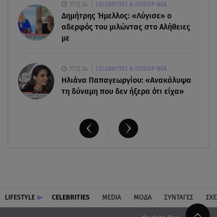
17.12.24
CELEBRITIES & GOSSIP ΝΕΑ
Δημήτρης Ήμελλος: «Λύγισε» ο
αδερφός του μιλώντας στο Αλήθειες
με
17.12.24
CELEBRITIES & GOSSIP ΝΕΑ
Ηλιάνα Παπαγεωργίου: «Ανακάλυψα
τη δύναμη που δεν ήξερα ότι είχα»
LIFESTYLE
CELEBRITIES
MEDIA
ΜΟΔΑ
ΣΥΝΤΑΓΕΣ
ΣΧΕ