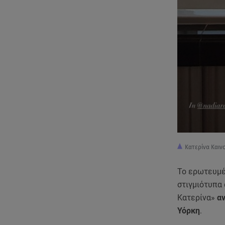
Κατερίνα Καιν
Το ερωτευμέν
στιγμιότυπα 
Κατερίνα»
αν
Υόρκη
.