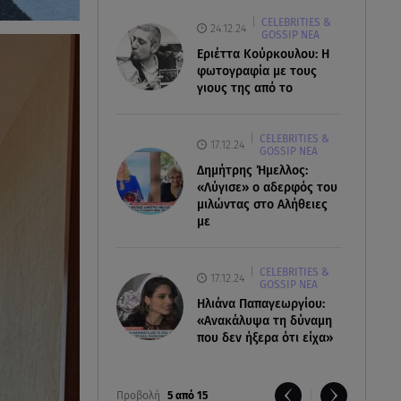
CELEBRITIES &
24.12.24
GOSSIP ΝΕΑ
Εριέττα Κούρκουλου: Η
φωτογραφία με τους
γιους της από το
CELEBRITIES &
17.12.24
GOSSIP ΝΕΑ
Δημήτρης Ήμελλος:
«Λύγισε» ο αδερφός του
μιλώντας στο Αλήθειες
με
CELEBRITIES &
17.12.24
GOSSIP ΝΕΑ
Ηλιάνα Παπαγεωργίου:
«Ανακάλυψα τη δύναμη
που δεν ήξερα ότι είχα»
Προβολή
5 από 15