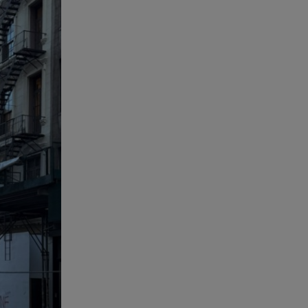
DS N°7 ÉLYSÉE: Για τον πρόεδρο
της Γαλλικής Δημοκρατίας
07.08.26 , 10:00
Νηστεία Δεκαπενταύγουστου:
φτιάξτε παστίτσιο με κιμά
μανιταριών
07.08.26 , 09:47
Κυψέλη: «Δεν μπορούσαμε να
το πιστέψουμε»
07.08.26 , 09:47
Πασίγνωστη influencer «έφυγε»
από τη ζωή μετά από μάχη με
σπάνιο καρκίνο
07.08.26 , 09:38
Στη φυλακή ο δήμαρχος
Στυλίδας και άλλοι δύο για τη