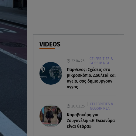
φωτιά στη Βοιωτία
07.08.26 , 09:29
Ανδρομάχη: «Συγγνώμη. Δεν
μπόρεσα να ανταπεξέλθω»
VIDEOS
07.08.26 , 09:23
Γουδή: Γυναίκα έπεσε από τον
CELEBRITIES &
5ο όροφο πολυκατοικίας
22.04.25
GOSSIP ΝΕΑ
Παρθένος: Σχέσεις στο
μικροσκόπιο. Δουλειά και
υγεία, σας δημιουργούν
άγχος
CELEBRITIES &
20.02.25
GOSSIP ΝΕΑ
Καραβοκύρη για
Ζουγανέλη: «Η Ελεωνόρα
είναι θεάρα»