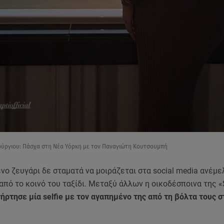
ούργιου: Πάσχα στη Νέα Υόρκη με τον Παναγιώτη Κουτσουμπή
ο ζευγάρι δε σταματά να μοιράζεται στα social media ανέμε
από το κοινό του ταξίδι. Μεταξύ άλλων η οικοδέσποινα της «
ήρτησε μία selfie με τον αγαπημένο της από τη βόλτα τους 