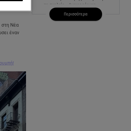
σε σχολείο - Αναφορές για
νεκρούς
Περισσότερα
ε στη Νέα
07.08.26 , 10:50
Μαρία Μενούνος: Τα
ώσει έναν
στιγμιότυπα με ελληνικό άρωμα
και ο απολογισμός
07.08.26 , 10:24
σουμπή!
Σέρρες: Νεκροί μητέρα και γιος
σε τροχαίο - Βίντεο
ντοκούμεντο
07.08.26 , 10:17
Έξαλλη με θαμώνα η Ιουλία
Καλλιμάνη: «Εσένα σ’ αρέσει
αυτό;»
07.08.26 , 10:05