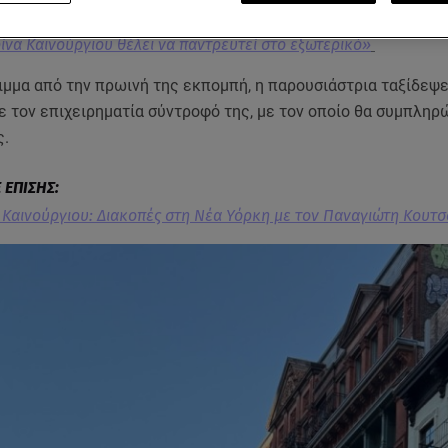
ίνα Καινούργιου θέλει να παντρευτεί στο εξωτερικό»
ιμμα από την πρωινή της εκπομπή, η παρουσιάστρια ταξίδεψ
ε τον επιχειρηματία σύντροφό της, με τον οποίο θα συμπληρ
ς.
 Καινούργιου: Διακοπές στη Νέα Υόρκη με τον Παναγιώτη Κουτ