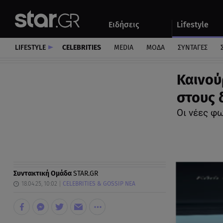
Αθλητικά
Quiz
Ειδήσεις
Lifestyle
Αυτοκίνητο
LIFESTYLE
CELEBRITIES
MEDIA
ΜΟΔΑ
ΣΥΝΤΑΓΕΣ
Καινού
στους 
Οι νέες φ
Συντακτική Ομάδα
STAR.GR
18.04.25, 10:02
CELEBRITIES & GOSSIP ΝΕΑ