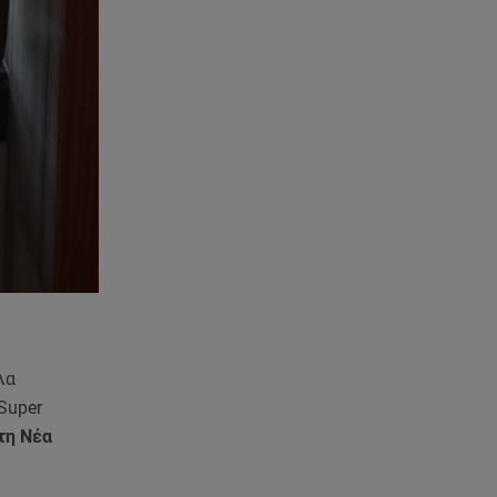
λα
Super
στη Νέα