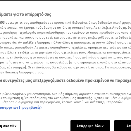
μαστε για το απόρρητό σας
603
συνεργάτες μας αποθηκεύουμε προσωπικά δεδομένα, όπως δεδομένα περιήγησης
κά στοιχεία, και έχουμε πρόσβαση σε αυτά στη συσκευή σας. Αν επιλέξετε Αποδοχή, θ
νεργοποίηση τεχνολογιών παρακολούθησης προκειμένου να υποστηριχθούν οι σκοποί
ι παρακάτω, για τους οποίους εμείς και οι συνεργάτες μας επεξεργαζόμαστε τα δεδομέ
υπηρεσιών. Αν επιλέξετε Απόρριψη όλων όλων ή αποσύρετε τη συγκατάθεσή σας, οι ε
 θα απενεργοποιηθούν. Αν απενεργοποιηθούν οι ιχνηλάτες, ορισμένο περιεχόμενο και κά
 που βλέπετε ενδέχεται να μην είναι τόσο σχετικές με εσάς. Μπορείτε να επανεμφανίσετ
ξετε τις επιλογές σας ή να αποσύρετε τη συναίνεσή σας ανά πάσα στιγμή πατώντας τον
προτιμήσεων στο κάτω μέρος της ιστοσελίδας [ή το αιωρούμενο εικονίδιο στο κάτω α
δας, εάν υπάρχει]. Οι επιλογές σας θα τεθούν σε ισχύ στον Ιστότοπος. Για περισσότερε
ούργιου: Μας δείχνει τη Νέα Υόρκη από ψηλά - «Εδώ τώρα ξημερώνει»
την Πολιτική Απορρήτου μας.
 οι συνεργάτες μας επεξεργαζόμαστε δεδομένα προκειμένου να παρασχ
Δείτε περισσότερα άρθρα μας στα αποτελέσματα αναζήτησης
ριβών δεδομένων γεωεντοπισμού. Ακριβής σάρωση χαρακτηριστικών συσκευής για αν
Add star.gr on Google
 Αποθήκευση ή/και πρόσβαση στα δεδομένα μιας συσκευής. Εξατομικευμένη διαφήμι
, μέτρηση διαφήμισης και περιεχομένου, έρευνα κοινού και ανάπτυξη υπηρεσιών.
συνεργατών (προμηθευτές)
κη θα περάσουν τις Άγιες ημέρες του Πάσχα η
Κατερίνα Καινο
Κουτσουμπής
.
η σκοπών
Απόρριψη όλων
Απ