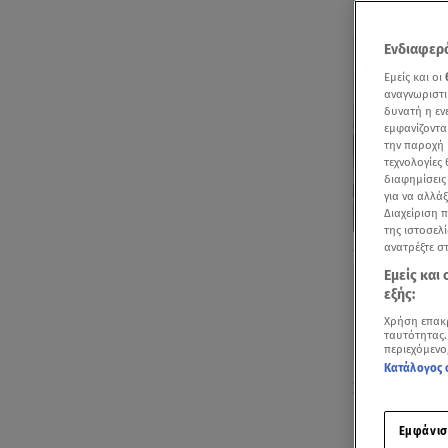
Ενδιαφερό
Εμείς και οι
αναγνωριστι
δυνατή η ε
εμφανίζοντα
την παροχή 
τεχνολογίες
διαφημίσεις
για να αλλά
Διαχείριση 
της ιστοσελί
Κατερίνα Καιν
ανατρέξτε σ
Εμείς και
εξής:
Χρήση επακ
ταυτότητας.
περιεχόμενο
Κατάλογος 
Στη Νέα Υόρ
Παναγιώτης 
Εμφάνισ