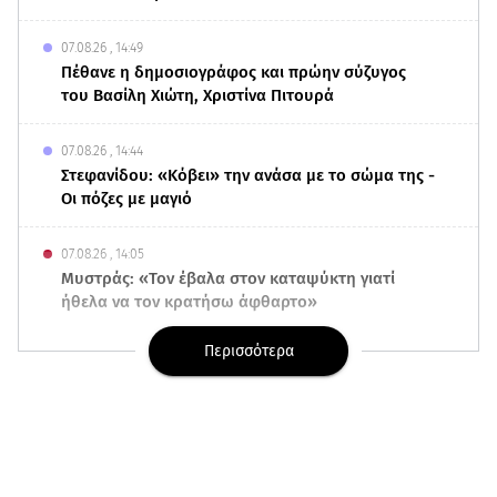
07.08.26 , 14:49
Πέθανε η δημοσιογράφος και πρώην σύζυγος
του Βασίλη Χιώτη, Χριστίνα Πιτουρά
07.08.26 , 14:44
Στεφανίδου: «Κόβει» την ανάσα με το σώμα της -
Οι πόζες με μαγιό
07.08.26 , 14:05
Μυστράς: «Τον έβαλα στον καταψύκτη γιατί
ήθελα να τον κρατήσω άφθαρτο»
Περισσότερα
07.08.26 , 14:00
K-beauty blush: Τα viral ρουζ που υπόσχονται το
πολυπόθητο κορεάτικο glow
07.08.26 , 13:42
Παραλίες: Πάνω από 1.500 έλεγχοι - Στη μάχη