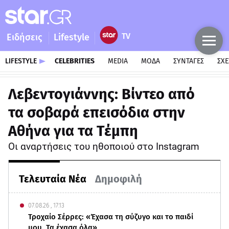
Ειδήσεις
Lifestyle
LIFESTYLE
CELEBRITIES
MEDIA
ΜΟΔΑ
ΣΥΝΤΑΓΕΣ
ΣΧΕ
Λεβεντογιάννης: Βίντεο από
τα σοβαρά επεισόδια στην
Αθήνα για τα Τέμπη
Οι αναρτήσεις του ηθοποιού στο Instagram
Τελευταία Νέα
Δημοφιλή
07.08.26 , 17:13
Τροχαίο Σέρρες: «Έχασα τη σύζυγο και το παιδί
μου. Τα έχασα όλα»