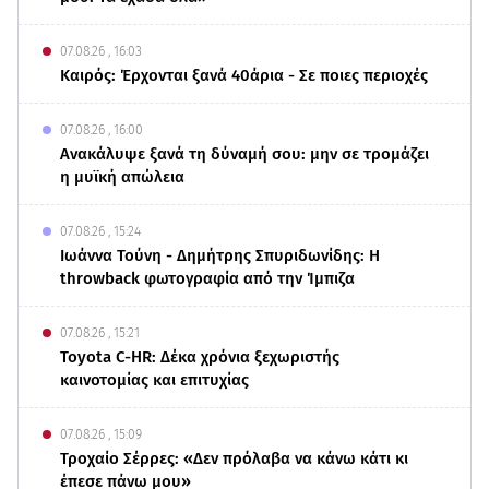
07.08.26 , 16:03
Καιρός: Έρχονται ξανά 40άρια - Σε ποιες περιοχές
07.08.26 , 16:00
Ανακάλυψε ξανά τη δύναμή σου: μην σε τρομάζει
η μυϊκή απώλεια
07.08.26 , 15:24
Ιωάννα Τούνη - Δημήτρης Σπυριδωνίδης: Η
throwback φωτογραφία από την Ίμπιζα
07.08.26 , 15:21
Toyota C-HR: Δέκα χρόνια ξεχωριστής
καινοτομίας και επιτυχίας
07.08.26 , 15:09
Τροχαίο Σέρρες: «Δεν πρόλαβα να κάνω κάτι κι
έπεσε πάνω μου»