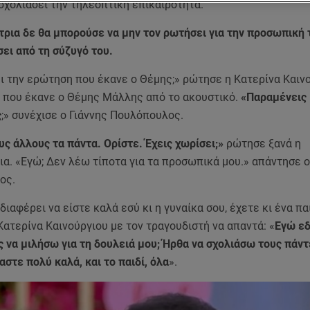
 σχολιάσει την τηλεοπτική επικαιρότητα.
ρια δε θα μπορούσε να μην τον ρωτήσει για την προσωπική 
σει από τη σύζυγό του.
ι την ερώτηση που έκανε ο Θέμης;» ρώτησε η Κατερίνα Καινο
 που έκανε ο Θέμης Μάλλης από το ακουστικό.
«Παραμένεις
ς
;» συνέχισε ο Γιάννης Πουλόπουλος.
υς άλλους τα πάντα. Ορίστε. Έχεις χωρίσει;»
ρώτησε ξανά η
α. «Εγώ; Δεν λέω τίποτα για τα προσωπικά μου.» απάντησε ο
ος.
διαφέρει να είστε καλά εσύ κι η γυναίκα σου, έχετε κι ένα πα
ατερίνα Καινούργιου με τον τραγουδιστή να απαντά: «
Εγώ ε
 να μιλήσω για τη δουλειά μου; Ήρθα να σχολιάσω τους πάντ
στε πολύ καλά, και το παιδί, όλα
».