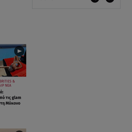
BRITIES &
IP ΝΕΑ
ά:
ό τις glam
στη Μύκονο