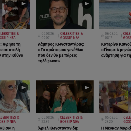
ELEBRITIES &
06.08.26,
CELEBRITIES &
06.08.26,
CELE
OSSIP ΝΕΑ
09:07
GOSSIP ΝΕΑ
08:17
GOSS
: Άφησε τη
Λάμπρος Κωνσταντάρας:
Κατερίνα Καινο
ρεσε στολή
«Τα πρώτα μου γενέθλια
«Γίναμε 4 μηνώ
 στην Κύθνο
που δεν θα με πάρεις
ανάρτηση για τη
τηλέφωνο»
ELEBRITIES &
05.08.26,
CELEBRITIES &
05.08.26,
CELE
OSSIP ΝΕΑ
23:39
GOSSIP ΝΕΑ
23:20
GOS
«Είσαι η
Άριελ Κωνσταντινίδη:
Η Μέγκαν Μαρκλ 