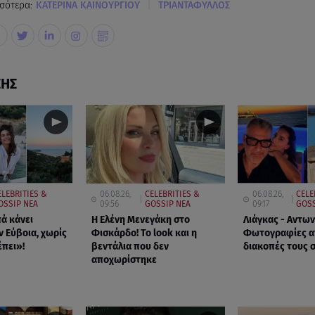
|
σότερα:
KΑΤΕΡΙΝΑ ΚΑΙΝΟΥΡΓΙΟΥ
ΤΡΙΑΝΤΑΦΥΛΛΟΣ
ΣΗΣ
ELEBRITIES &
06.08.26,
CELEBRITIES &
06.08.26,
CELE
OSSIP ΝΕΑ
09:56
GOSSIP ΝΕΑ
09:17
GOSS
ά κάνει
Η Ελένη Μενεγάκη στο
Λιάγκας - Αντων
ν Εύβοια, χωρίς
Φισκάρδο! Το look και η
Φωτογραφίες απ
έπει»!
βεντάλια που δεν
διακοπές τους 
αποχωρίστηκε