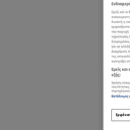
Ενδιαφερό
Εμείς και οι
αναγνωριστι
δυνατή η ε
εμφανίζοντα
την παροχή 
τεχνολογίες
διαφημίσεις
για να αλλά
Διαχείριση 
της ιστοσελί
ανατρέξτε σ
Εμείς και
εξής:
Χρήση επακ
ταυτότητας.
περιεχόμενο
Κατάλογος 
Μία ερώτηση
Καινούργιου
Εμφάνισ
Ο τραγουδισ