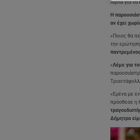
Alpha για να
Η παρουσιάστ
αν έχει χωρί
«Ποιος θα πε
την ερώτηση
παντρεμένο
«
Λέμε για το
παρουσιάστρι
Τριαντάφυλλ
«Εμένα με εν
πρόσθεσε η Κ
τραγουδιστής
Δήμητρα είμα