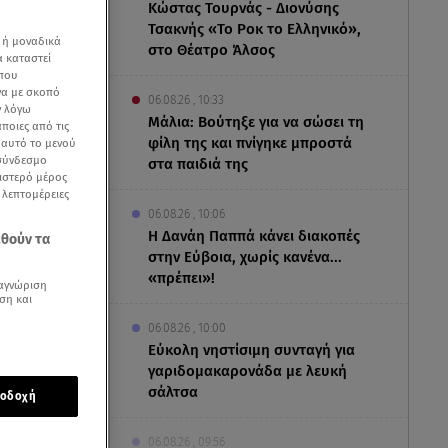
Κώστας Τουρνάς - Διονύσης
Τσακνής «Το Ροκ το Ελληνικό»,
 ή μοναδικά
στο Θέατρο Άλσος
α καταστεί
 που
να με σκοπό
06.08.26 , 10:33
ν λόγω
Μάλια: Βούτηξε για να σώσει τη
ποιες από τις
φίλη της και πνίγηκε μπροστά
ε αυτό το μενού
 σύνδεσμο
στα παιδιά της
ριστερό μέρος
ς λεπτομέρειες
06.08.26 , 10:06
Η Δανάη Παππά κάνει διακοπές
εθούν τα
στην Εύβοια, χωρίς κανένα...
«πρέπει»!
αγνώριση
ση και
06.08.26 , 10:00
Eύκολη νηστίσιμη συνταγή για
α
γαριδομακαρονάδα με λευκή
σάλτσα
οδοχή
ου στον
06.08.26 , 09:56