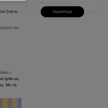
Η Ελένη Μενεγάκη στο
Φισκάρδο! Το look και η
του ζωή κι
Περισσότερα
βεντάλια που δεν αποχωρίστηκε
06.08.26 , 09:17
ύργιου για
Λιάγκας - Αντωνά: Φωτογραφίες
από τις glam διακοπές τους στη
Μύκονο
06.08.26 , 09:13
Σάκης Ρουβάς: Άφησε τη σκηνή
και φόρεσε στολή
μελισσοκόμου στην Κύθνο
ιδάκι.»
δώ ήρθα ως
06.08.26 , 09:09
ες. Με τη
Nissan Qashqai e-POWER:
Ρεκόρ Guinness για την
αυτονομία του