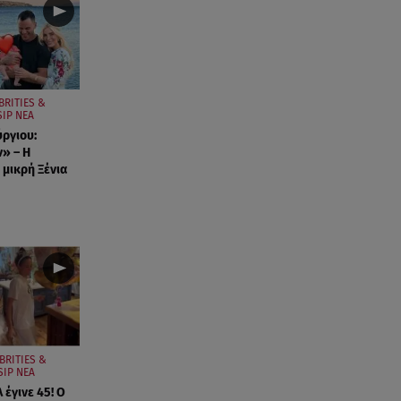
BRITIES &
IP ΝΕΑ
ύργιου:
ν» – Η
 μικρή Ξένια
BRITIES &
SIP ΝΕΑ
έγινε 45! Ο