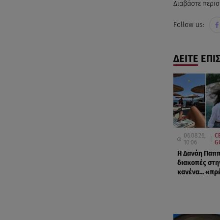
Διαβάστε περισ
Follow us:
ΔΕΙΤΕ ΕΠΙ
06.08.26,
C
10:06
G
Η Δανάη Παππ
διακοπές στη
κανένα... «πρ