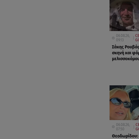
06.08.26,
C
09:13
G
Σάκης Ρουβάς
σκηνή και φό
μελισσοκόμου
06.08.26,
C
07:50
G
Θεοδωρίδου: 