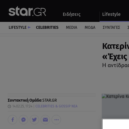
Αθλητικά
Quiz
Ειδήσεις
Lifestyle
Αυτοκίνητο
LIFESTYLE
CELEBRITIES
MEDIA
ΜΟΔΑ
ΣΥΝΤΑΓΕΣ
Κατερί
«Έχεις
Η αντίδρα
Συντακτική Ομάδα
STAR.GR
14.02.25, 17:24
CELEBRITIES & GOSSIP ΝΕΑ