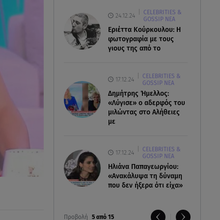
CELEBRITIES &
24.12.24
GOSSIP ΝΕΑ
Εριέττα Κούρκουλου: Η
φωτογραφία με τους
γιους της από το
CELEBRITIES &
17.12.24
GOSSIP ΝΕΑ
Δημήτρης Ήμελλος:
«Λύγισε» ο αδερφός του
μιλώντας στο Αλήθειες
με
CELEBRITIES &
17.12.24
GOSSIP ΝΕΑ
Ηλιάνα Παπαγεωργίου:
«Ανακάλυψα τη δύναμη
που δεν ήξερα ότι είχα»
Προβολή
5 από 15