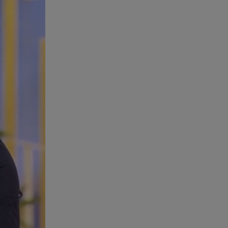
06.08.26 , 09:07
Λάμπρος Κωνσταντάρας: «Τα
πρώτα μου γενέθλια που δεν θα
με πάρεις τηλέφωνο»
06.08.26 , 09:03
Μαρία Κάλλας: Όταν η ντίβα της
όπερας μίλησε σπαστά ελληνικά
στο ραδιόφωνο
06.08.26 , 08:58
Τι είναι το «πολωμένο μελτέμι»,
που τροφοδότησε τις φωτιές σε
Αττικοβοιωτία
06.08.26 , 08:35
Μυστράς: «Δεν ήταν
οικονομικός ο λόγος που
κράτησε τον νεκρό πατέρα του»