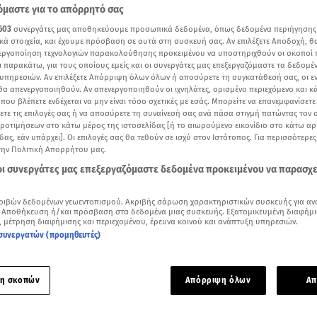
μαστε για το απόρρητό σας
603
συνεργάτες μας αποθηκεύουμε προσωπικά δεδομένα, όπως δεδομένα περιήγησης
κά στοιχεία, και έχουμε πρόσβαση σε αυτά στη συσκευή σας. Αν επιλέξετε Αποδοχή, θ
νεργοποίηση τεχνολογιών παρακολούθησης προκειμένου να υποστηριχθούν οι σκοποί
ι παρακάτω, για τους οποίους εμείς και οι συνεργάτες μας επεξεργαζόμαστε τα δεδομέ
υπηρεσιών. Αν επιλέξετε Απόρριψη όλων όλων ή αποσύρετε τη συγκατάθεσή σας, οι ε
 θα απενεργοποιηθούν. Αν απενεργοποιηθούν οι ιχνηλάτες, ορισμένο περιεχόμενο και κά
 που βλέπετε ενδέχεται να μην είναι τόσο σχετικές με εσάς. Μπορείτε να επανεμφανίσετ
ξετε τις επιλογές σας ή να αποσύρετε τη συναίνεσή σας ανά πάσα στιγμή πατώντας τον
προτιμήσεων στο κάτω μέρος της ιστοσελίδας [ή το αιωρούμενο εικονίδιο στο κάτω α
δας, εάν υπάρχει]. Οι επιλογές σας θα τεθούν σε ισχύ στον Ιστότοπος. Για περισσότερε
την Πολιτική Απορρήτου μας.
 οι συνεργάτες μας επεξεργαζόμαστε δεδομένα προκειμένου να παρασχ
Δείτε περισσότερα άρθρα μας στα αποτελέσματα αναζήτησης
ριβών δεδομένων γεωεντοπισμού. Ακριβής σάρωση χαρακτηριστικών συσκευής για αν
Add star.gr on Google
 Αποθήκευση ή/και πρόσβαση στα δεδομένα μιας συσκευής. Εξατομικευμένη διαφήμι
, μέτρηση διαφήμισης και περιεχομένου, έρευνα κοινού και ανάπτυξη υπηρεσιών.
συνεργατών (προμηθευτές)
 που έφερε σε αμηχανία τον
Τριαντάφυλλο
έκανε η
Κατερίν
.
η σκοπών
Απόρριψη όλων
Απ
τής πήγε καλεσμένος στην εκπομπή της Κατερίνας Καινούργι