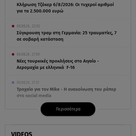
Κλήρωση Τζόκερ 6/8/2026: Οι τυχεροί αριθμοί
για τα 2.500.000 ευρώ
06.08.26 , 22:02
Σύγκρουση τραμ στη Γερμανία: 25 τραυματίες, 7
σε σοβαρή κατάσταση
06.08.26 , 21:59
Νέες τουρκικές προκλήσεις στο Αιγαίο -
Αερομαχία με ελληνικά F-16
06.08.26 , 21:31
Τροχαίο για τον Mike - Η ανακοίνωση του ράπερ
στα social media
Περισσότερα
06.08.26 , 21:22
Ισραήλ - Κύπρος - Κρήτη: Το μεγαλύτερο
υποθαλάσσιο καλώδιο στον κόσμο
VIDEOS