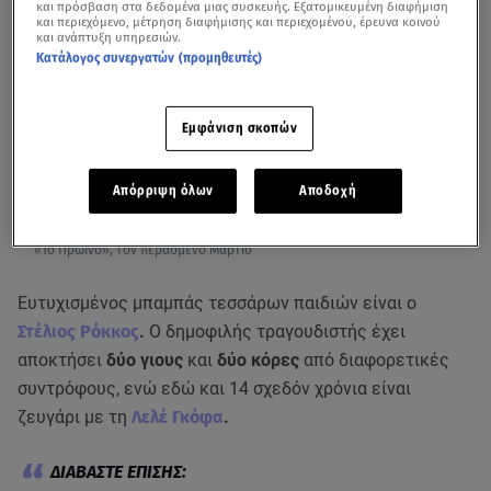
και πρόσβαση στα δεδομένα μιας συσκευής. Εξατομικευμένη διαφήμιση
και περιεχόμενο, μέτρηση διαφήμισης και περιεχομένου, έρευνα κοινού
και ανάπτυξη υπηρεσιών.
Κατάλογος συνεργατών (προμηθευτές)
Εμφάνιση σκοπών
Απόρριψη όλων
Αποδοχή
Η συνέντευξη του Στέλιου Ρόκκου στον Γιώργο Λιάγκα και την εκπομπή
«Το Πρωινό», τον περασμένο Μάρτιο
Ευτυχισμένος μπαμπάς τεσσάρων παιδιών είναι ο
Στέλιος Ρόκκος
.
Ο δημοφιλής τραγουδιστής έχει
αποκτήσει
δύο γιους
και
δύο κόρες
από διαφορετικές
συντρόφους, ενώ εδώ και 14 σχεδόν χρόνια είναι
ζευγάρι με τη
Λελέ Γκόφα
.