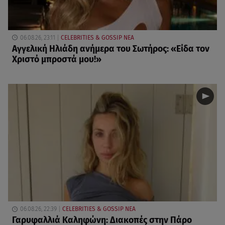
06.08.26, 23:11
CELEBRITIES & GOSSIP ΝΕΑ
Αγγελική Ηλιάδη ανήμερα του Σωτήρος: «Είδα τον
Χριστό μπροστά μου!»
06.08.26, 22:39
CELEBRITIES & GOSSIP ΝΕΑ
Γαρυφαλλιά Καληφώνη: Διακοπές στην Πάρο