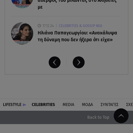
αδερφός του μιλώντας στο Αλήθειες
με
17.12.24
CELEBRITIES & GOSSIP ΝΕΑ
Ηλιάνα Παπαγεωργίου: «Ανακάλυψα
τη δύναμη που δεν ήξερα ότι είχα»
LIFESTYLE
CELEBRITIES
MEDIA
ΜΟΔΑ
ΣΥΝΤΑΓΕΣ
ΣΧΕ
Back to Top