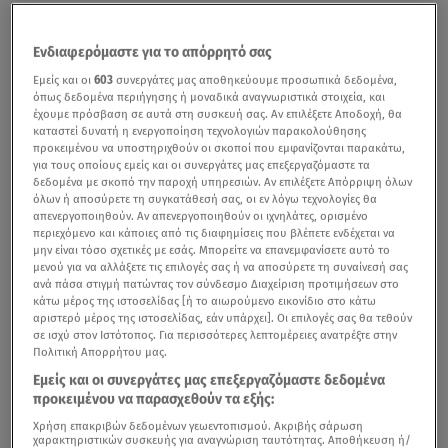
Ενδιαφερόμαστε για το απόρρητό σας
Εμείς και οι
603
συνεργάτες μας αποθηκεύουμε προσωπικά δεδομένα,
όπως δεδομένα περιήγησης ή μοναδικά αναγνωριστικά στοιχεία, και
έχουμε πρόσβαση σε αυτά στη συσκευή σας. Αν επιλέξετε Αποδοχή, θα
καταστεί δυνατή η ενεργοποίηση τεχνολογιών παρακολούθησης
προκειμένου να υποστηριχθούν οι σκοποί που εμφανίζονται παρακάτω,
για τους οποίους εμείς και οι συνεργάτες μας επεξεργαζόμαστε τα
δεδομένα με σκοπό την παροχή υπηρεσιών. Αν επιλέξετε Απόρριψη όλων
όλων ή αποσύρετε τη συγκατάθεσή σας, οι εν λόγω τεχνολογίες θα
απενεργοποιηθούν. Αν απενεργοποιηθούν οι ιχνηλάτες, ορισμένο
περιεχόμενο και κάποιες από τις διαφημίσεις που βλέπετε ενδέχεται να
μην είναι τόσο σχετικές με εσάς. Μπορείτε να επανεμφανίσετε αυτό το
μενού για να αλλάξετε τις επιλογές σας ή να αποσύρετε τη συναίνεσή σας
ανά πάσα στιγμή πατώντας τον σύνδεσμο Διαχείριση προτιμήσεων στο
κάτω μέρος της ιστοσελίδας [ή το αιωρούμενο εικονίδιο στο κάτω
αριστερό μέρος της ιστοσελίδας, εάν υπάρχει]. Οι επιλογές σας θα τεθούν
σε ισχύ στον Ιστότοπος. Για περισσότερες λεπτομέρειες ανατρέξτε στην
Πολιτική Απορρήτου μας.
Εμείς και οι συνεργάτες μας επεξεργαζόμαστε δεδομένα
προκειμένου να παρασχεθούν τα εξής:
Χρήση επακριβών δεδομένων γεωεντοπισμού. Ακριβής σάρωση
χαρακτηριστικών συσκευής για αναγνώριση ταυτότητας. Αποθήκευση ή/