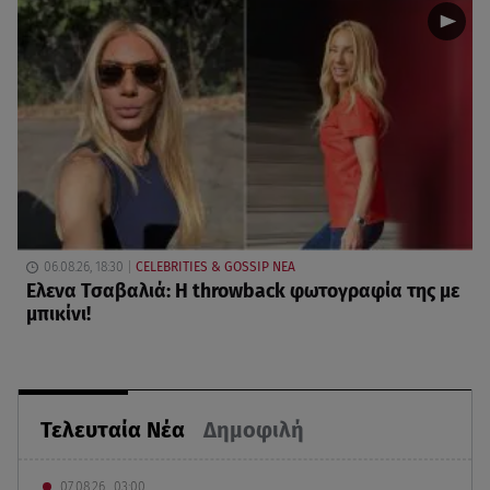
06.08.26, 18:30
CELEBRITIES & GOSSIP ΝΕΑ
Ελενα Τσαβαλιά: Η throwback φωτογραφία της με
μπικίνι!
Τελευταία Νέα
Δημοφιλή
07.08.26 , 03:00