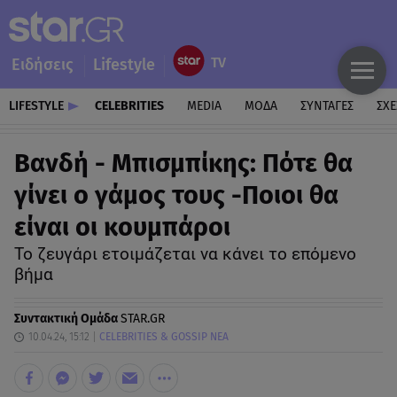
Ειδήσεις
Lifestyle
LIFESTYLE
CELEBRITIES
MEDIA
ΜΟΔΑ
ΣΥΝΤΑΓΕΣ
ΣΧΕ
Βανδή - Μπισμπίκης: Πότε θα
γίνει ο γάμος τους -Ποιοι θα
είναι οι κουμπάροι
To ζευγάρι ετοιμάζεται να κάνει το επόμενο
βήμα
Συντακτική Ομάδα
STAR.GR
10.04.24, 15:12
CELEBRITIES & GOSSIP ΝΕΑ