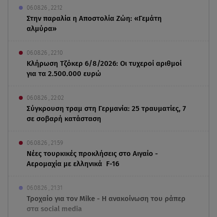
06.08.26 , 22:12
Στην παραλία η Αποστολία Ζώη: «Γεμάτη
αλμύρα»
06.08.26 , 22:10
Κλήρωση Τζόκερ 6/8/2026: Οι τυχεροί αριθμοί
για τα 2.500.000 ευρώ
06.08.26 , 22:02
Σύγκρουση τραμ στη Γερμανία: 25 τραυματίες, 7
σε σοβαρή κατάσταση
06.08.26 , 21:59
Νέες τουρκικές προκλήσεις στο Αιγαίο -
Αερομαχία με ελληνικά F-16
06.08.26 , 21:31
Τροχαίο για τον Mike - Η ανακοίνωση του ράπερ
στα social media