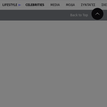
LIFESTYLE
CELEBRITIES
MEDIA
ΜΟΔΑ
ΣΥΝΤΑΓΕΣ
ΣΧΕ
Back to Top