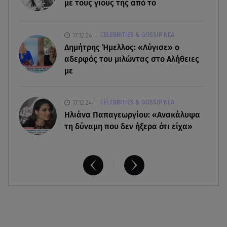
«Έσκασε όλη η κούραση του χειμώνα»
με τους γιους της από το
06.08.26 , 20:04
17.12.24
CELEBRITIES & GOSSIP ΝΕΑ
Σαμοθράκη: Συγκλονιστική διάσωση 15χρονης
Δημήτρης Ήμελλος: «Λύγισε» ο
από δύσβατο φαράγγι
αδερφός του μιλώντας στο Αλήθειες
με
17.12.24
CELEBRITIES & GOSSIP ΝΕΑ
Ηλιάνα Παπαγεωργίου: «Ανακάλυψα
τη δύναμη που δεν ήξερα ότι είχα»