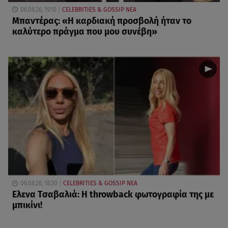
06.08.26, 19:10
CELEBRITIES & GOSSIP ΝΕΑ
Μπαντέρας: «Η καρδιακή προσβολή ήταν το
καλύτερο πράγμα που μου συνέβη»
06.08.26, 18:30
CELEBRITIES & GOSSIP ΝΕΑ
Ελενα Τσαβαλιά: Η throwback φωτογραφία της με
μπικίνι!