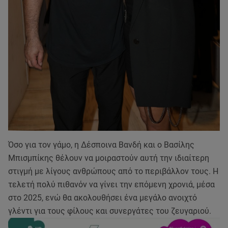
Όσο για τον γάμο, η Δέσποινα Βανδή και ο Βασίλης
Μπισμπίκης θέλουν να μοιραστούν αυτή την ιδιαίτερη
στιγμή με λίγους ανθρώπους από το περιβάλλον τους. Η
τελετή πολύ πιθανόν να γίνει την επόμενη χρονιά, μέσα
στο 2025, ενώ θα ακολουθήσει ένα μεγάλο ανοιχτό
γλέντι για τους φίλους και συνεργάτες του ζευγαριού.