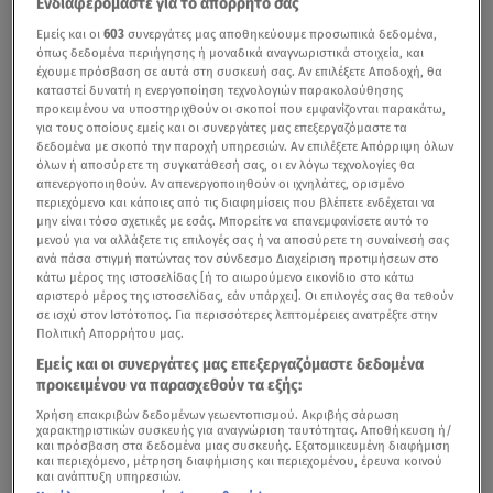
Ενδιαφερόμαστε για το απόρρητό σας
Εμείς και οι
603
συνεργάτες μας αποθηκεύουμε προσωπικά δεδομένα,
όπως δεδομένα περιήγησης ή μοναδικά αναγνωριστικά στοιχεία, και
έχουμε πρόσβαση σε αυτά στη συσκευή σας. Αν επιλέξετε Αποδοχή, θα
καταστεί δυνατή η ενεργοποίηση τεχνολογιών παρακολούθησης
προκειμένου να υποστηριχθούν οι σκοποί που εμφανίζονται παρακάτω,
για τους οποίους εμείς και οι συνεργάτες μας επεξεργαζόμαστε τα
δεδομένα με σκοπό την παροχή υπηρεσιών. Αν επιλέξετε Απόρριψη όλων
όλων ή αποσύρετε τη συγκατάθεσή σας, οι εν λόγω τεχνολογίες θα
απενεργοποιηθούν. Αν απενεργοποιηθούν οι ιχνηλάτες, ορισμένο
περιεχόμενο και κάποιες από τις διαφημίσεις που βλέπετε ενδέχεται να
μην είναι τόσο σχετικές με εσάς. Μπορείτε να επανεμφανίσετε αυτό το
μενού για να αλλάξετε τις επιλογές σας ή να αποσύρετε τη συναίνεσή σας
ανά πάσα στιγμή πατώντας τον σύνδεσμο Διαχείριση προτιμήσεων στο
κάτω μέρος της ιστοσελίδας [ή το αιωρούμενο εικονίδιο στο κάτω
αριστερό μέρος της ιστοσελίδας, εάν υπάρχει]. Οι επιλογές σας θα τεθούν
σε ισχύ στον Ιστότοπος. Για περισσότερες λεπτομέρειες ανατρέξτε στην
Πολιτική Απορρήτου μας.
Εμείς και οι συνεργάτες μας επεξεργαζόμαστε δεδομένα
προκειμένου να παρασχεθούν τα εξής:
Χρήση επακριβών δεδομένων γεωεντοπισμού. Ακριβής σάρωση
χαρακτηριστικών συσκευής για αναγνώριση ταυτότητας. Αποθήκευση ή/
και πρόσβαση στα δεδομένα μιας συσκευής. Εξατομικευμένη διαφήμιση
και περιεχόμενο, μέτρηση διαφήμισης και περιεχομένου, έρευνα κοινού
και ανάπτυξη υπηρεσιών.