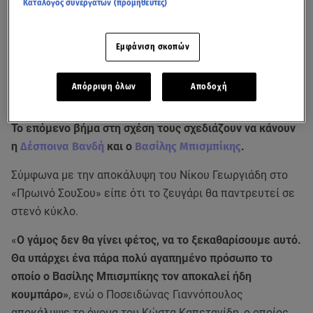
Κατάλογος συνεργατών (προμηθευτές)
Εμφάνιση σκοπών
Απόρριψη όλων
Αποδοχή
Το επόμενο βήμα στη σχέση τους σχεδιάζουν να κάνουν
η
Δέσποινα Βανδή
και ο
Βασίλης Μπισμπίκης
.
Σύμφωνα με την αποκάλυψη του Νίκου Γεωργιάδη στο
«Πρωινό ΣουΣου» είπε ότι το ζευγάρι θα παντρευτεί σε
στενό κύκλο.
«
Ο γάμος δεν θα γίνει φέτος, να το ξεκαθαρίσουμε αυτό.
Θα υπάρχει ένα πάρα πολύ αγαπημένο πρόσωπο το
οποίο ο Βασίλης Μπισμπίκης τον αποκαλεί ήδη
κουμπάρο»
, ενώ ο Ποσειδώνας Γιαννόπουλος
αποκάλυψε το όνομα του Κώστα Καπετανίδη, ο οποίος