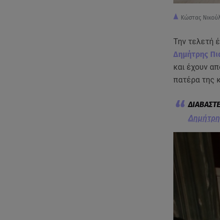
Κώστας Νικού
Την τελετή 
Δημήτρης Πι
και έχουν απ
πατέρα της κ
Δημήτρης