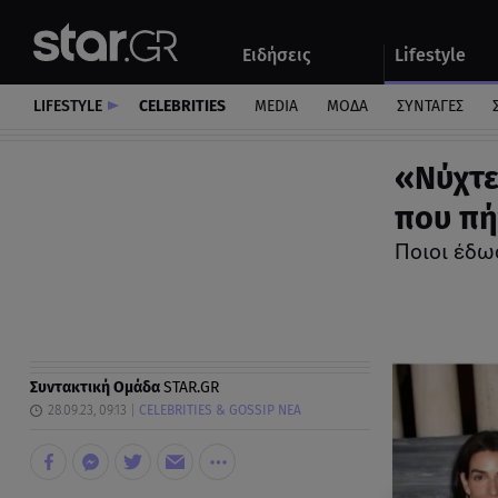
Αθλητικά
Quiz
Ειδήσεις
Lifestyle
Αυτοκίνητο
LIFESTYLE
CELEBRITIES
MEDIA
ΜΟΔΑ
ΣΥΝΤΑΓΕΣ
«Νύχτε
που πή
Ποιοι έδω
Συντακτική Ομάδα
STAR.GR
28.09.23, 09:13
CELEBRITIES & GOSSIP ΝΕΑ