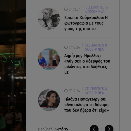
CELEBRITIES &
24.12.24
GOSSIP ΝΕΑ
Εριέττα Κούρκουλου: Η
φωτογραφία με τους
γιους της από το
CELEBRITIES &
17.12.24
GOSSIP ΝΕΑ
Δημήτρης Ήμελλος:
«Λύγισε» ο αδερφός του
μιλώντας στο Αλήθειες
με
CELEBRITIES &
17.12.24
GOSSIP ΝΕΑ
Ηλιάνα Παπαγεωργίου:
«Ανακάλυψα τη δύναμη
που δεν ήξερα ότι είχα»
Προβολή
5 από 15