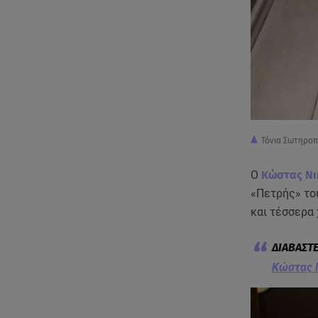
Τόνια Σωτηρο
O
Kώστας Νι
«Πετρής» του
και τέσσερα 
Κώστας Ν