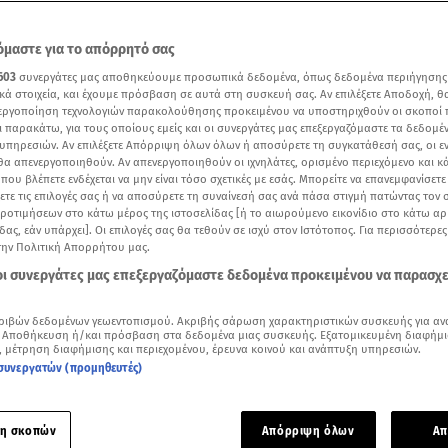
μαστε για το απόρρητό σας
603
συνεργάτες μας αποθηκεύουμε προσωπικά δεδομένα, όπως δεδομένα περιήγησης
κά στοιχεία, και έχουμε πρόσβαση σε αυτά στη συσκευή σας. Αν επιλέξετε Αποδοχή, θ
νεργοποίηση τεχνολογιών παρακολούθησης προκειμένου να υποστηριχθούν οι σκοποί
ι παρακάτω, για τους οποίους εμείς και οι συνεργάτες μας επεξεργαζόμαστε τα δεδομέ
υπηρεσιών. Αν επιλέξετε Απόρριψη όλων όλων ή αποσύρετε τη συγκατάθεσή σας, οι ε
 θα απενεργοποιηθούν. Αν απενεργοποιηθούν οι ιχνηλάτες, ορισμένο περιεχόμενο και κά
 που βλέπετε ενδέχεται να μην είναι τόσο σχετικές με εσάς. Μπορείτε να επανεμφανίσετ
ξετε τις επιλογές σας ή να αποσύρετε τη συναίνεσή σας ανά πάσα στιγμή πατώντας τον
προτιμήσεων στο κάτω μέρος της ιστοσελίδας [ή το αιωρούμενο εικονίδιο στο κάτω α
δας, εάν υπάρχει]. Οι επιλογές σας θα τεθούν σε ισχύ στον Ιστότοπος. Για περισσότερε
ότερα άρθρα μας στην αναζήτηση σας
την Πολιτική Απορρήτου μας.
.gr στις επιλογές σας
 οι συνεργάτες μας επεξεργαζόμαστε δεδομένα προκειμένου να παρασχ
Δείτε περισσότερα άρθρα μας στα αποτελέσματα αναζήτησης
ριβών δεδομένων γεωεντοπισμού. Ακριβής σάρωση χαρακτηριστικών συσκευής για αν
Add star.gr on Google
 Αποθήκευση ή/και πρόσβαση στα δεδομένα μιας συσκευής. Εξατομικευμένη διαφήμι
, μέτρηση διαφήμισης και περιεχομένου, έρευνα κοινού και ανάπτυξη υπηρεσιών.
συνεργατών (προμηθευτές)
νές Φεστιβάλ Κινηματογράφου ξεκίνησε χθες και διάσημα ζε
παρών» στο θέατρο Παλλάς για τις «Νύχτες Πρεμιέρας».
η σκοπών
Απόρριψη όλων
Απ