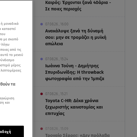
Καιρός: Έρχονται ξανά 40άρια -
Σε ποιες περιοχές
 ή μοναδικά
07.08.26 , 16:00
α καταστεί
Ανακάλυψε ξανά τη δύναμή
 που
σου: μην σε τρομάζει η μυϊκή
να με σκοπό
απώλεια
ν λόγω
ποιες από τις
ε αυτό το μενού
07.08.26 , 15:24
 σύνδεσμο
ριστερό μέρος
Ιωάννα Τούνη - Δημήτρης
ς λεπτομέρειες
Σπυριδωνίδης: Η throwback
φωτογραφία από την Ίμπιζα
εθούν τα
07.08.26 , 15:21
αγνώριση
Toyota C-HR: Δέκα χρόνια
ση και
ξεχωριστής καινοτομίας και
επιτυχίας
υγάρια
07.08.26 , 15:09
οδοχή
Τροχαίο Σέρρες: «Δεν πρόλαβα