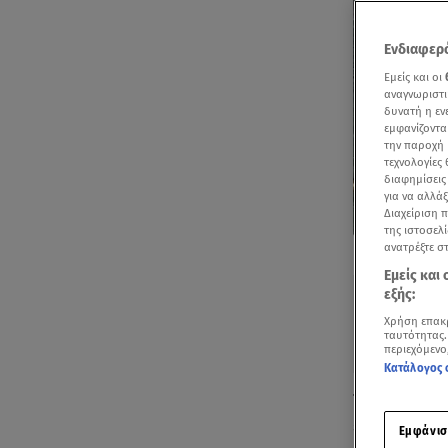
Ενδιαφερό
Εμείς και οι
αναγνωριστι
δυνατή η ε
εμφανίζοντα
την παροχή 
τεχνολογίες
διαφημίσεις
για να αλλά
Διαχείριση 
της ιστοσελί
Δείτε περισσ
ανατρέξτε σ
Πρόσθηκη star
Εμείς και
εξής:
Χρήση επακ
ταυτότητας.
περιεχόμενο
Κατάλογος 
Το 29ο Διεθ
έδωσαν το «
Εμφάνισ