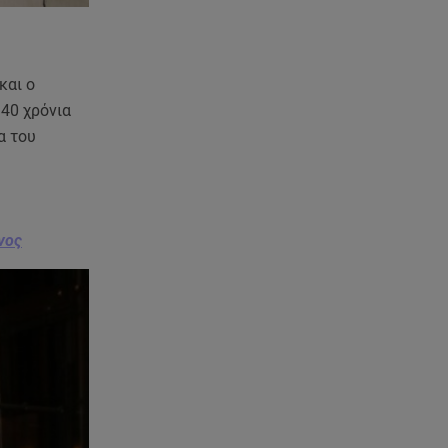
και ο
 40 χρόνια
α του
νος