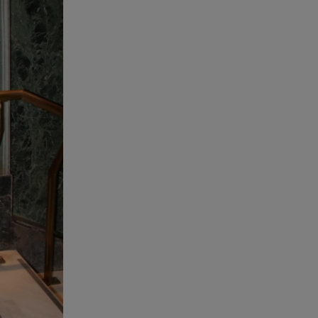
K-beauty blush: Τα viral ρουζ
που υπόσχονται το πολυπόθητο
κορεάτικο glow
07.08.26 , 13:42
Παραλίες: Πάνω από 1.500
έλεγχοι - Στη μάχη drones και
νέες τεχνολογίες
07.08.26 , 13:33
Καινούργιου:Πένθος για
συνεργάτιδά της «Θα μου
λείπεις πάντα και για πάντα»
07.08.26 , 13:16
Γιάννης Στάνκογλου: Δείτε τον
έφηβο με μακριά μαλλιά
07.08.26 , 13:04
Συνελήφθη 31χρονος για τις