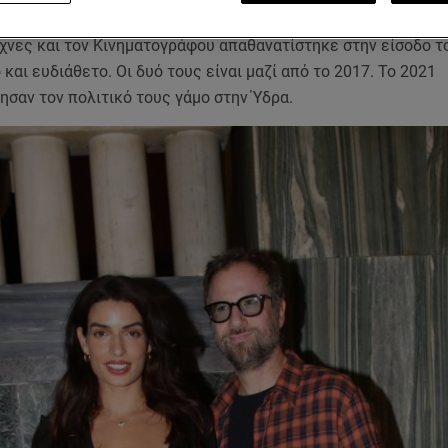
ά ήταν η
Τόνια Σωτηροπούλου
και ο
Κωστής Μαραβέγιας
.
Το ζ
έχνες και τον Κινηματογράφου απαθανατίστηκε στην είσοδο 
και ευδιάθετο. Οι δυό τους είναι μαζί από το 2017. Το 2021
ησαν τον πολιτικό τους γάμο στην Ύδρα.