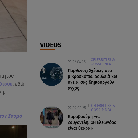
δολοφονίες του «Ζαμπόν» και
του Σκαφτούρου
07.08.26 , 12:51
Μαριαλένα Ρουμελιώτη: Δύο
-υπέροχοι- μήνες τον γιο της
VIDEOS
07.08.26 , 12:35
CELEBRITIES &
Τουρισμός για όλους:
22.04.25
GOSSIP ΝΕΑ
Συνεχίζονται οι αιτήσεις – Ποιοι
Παρθένος: Σχέσεις στο
κάνουν σήμερα
απητός
μικροσκόπιο. Δουλειά και
υγεία, σας δημιουργούν
ύτσου
, εδώ
άγχος
γη.
CELEBRITIES &
20.02.25
GOSSIP ΝΕΑ
τον Σασμό
Καραβοκύρη για
Ζουγανέλη: «Η Ελεωνόρα
είναι θεάρα»