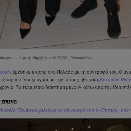
πούλου και ο Κωστής Μαραβέγιας/ NDP Έλλη Πουπουλίδου
κούλι
βρέθηκε επίσης στο Παλλάς με τη σύντροφό του. Ο αγ
 Σασμού είναι ζευγάρι με την επίσης ηθοποιό,
Κατερίνα Μαο
χρόνια. Το τελευταίο διάστημα μένουν κάτω από την ίδια στέ
ικούλι: Τρυφερά φιλιά με τη σύντροφό του ο «Πετρής» από 