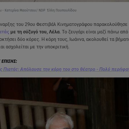
λι - Κατερίνα Μαούτσου/ NDP Έλλη Πουπουλίδου
έναρξης του 29ου Φεστιβάλ Κινηματογράφου παρακολούθησε 
ατάς
με τη σύζυγό του, Λέλα
. Το ζευγάρι είναι μαζί πάνω από
οκτήσει δύο κόρες. Η κόρη τους, Ιωάννα, ακολουθεί τα βήματ
αι ασχολείται με την υποκριτική.
 Πιατάς: Απόλαυσε την κόρη του στο θέατρο - Πολύ περήφα