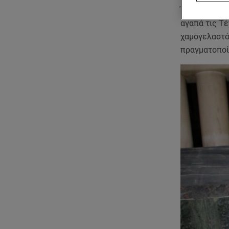
Ένα από αυτ
αγαπά τις Τ
χαμογελαστό 
πραγματοποί