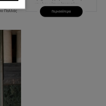
να κάνω κάτι κι έπεσε πάνω
ευγάρι που
μου»
του Παλλάς
Περισσότερα
07.08.26 , 14:49
Πέθανε η δημοσιογράφος και
πρώην σύζυγος του Βασίλη
Χιώτη, Χριστίνα Πιτουρά
07.08.26 , 14:44
Στεφανίδου: «Κόβει» την ανάσα
με το σώμα της - Οι πόζες με
μαγιό
07.08.26 , 14:05
Μυστράς: «Τον έβαλα στον
καταψύκτη γιατί ήθελα να τον
κρατήσω άφθαρτο»
07.08.26 , 14:00