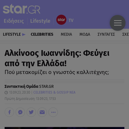
Ειδήσεις
Lifestyle
LIFESTYLE
CELEBRITIES
MEDIA
ΜΟΔΑ
ΣΥΝΤΑΓΕΣ
ΣΧΕ
Αλκίνοος Ιωαννίδης: Φεύγει
από την Ελλάδα!
Πού μετακομίζει ο γνωστός καλλιτέχνης;
Συντακτική Ομάδα
STAR.GR
13.09.23, 20:30
CELEBRITIES & GOSSIP ΝΕΑ
Πρώτη Δημοσίευση: 13.09.23, 17:53