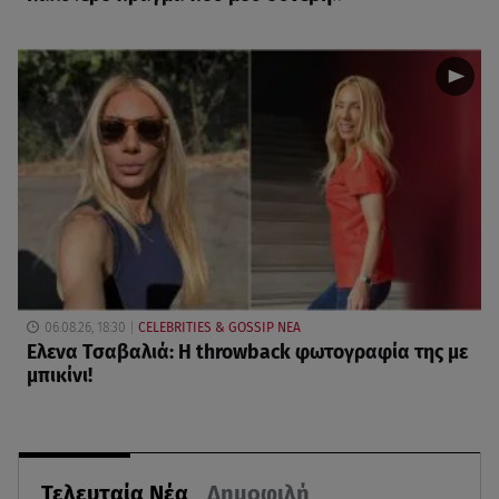
06.08.26, 18:30
CELEBRITIES & GOSSIP ΝΕΑ
Ελενα Τσαβαλιά: Η throwback φωτογραφία της με
μπικίνι!
Τελευταία Νέα
Δημοφιλή