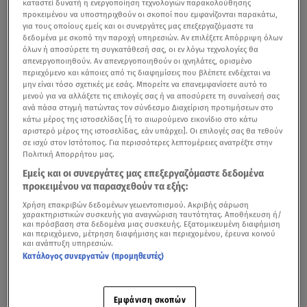
καταστεί δυνατή η ενεργοποίηση τεχνολογιών παρακολούθησης
προκειμένου να υποστηριχθούν οι σκοποί που εμφανίζονται παρακάτω,
για τους οποίους εμείς και οι συνεργάτες μας επεξεργαζόμαστε τα
δεδομένα με σκοπό την παροχή υπηρεσιών. Αν επιλέξετε Απόρριψη όλων
όλων ή αποσύρετε τη συγκατάθεσή σας, οι εν λόγω τεχνολογίες θα
απενεργοποιηθούν. Αν απενεργοποιηθούν οι ιχνηλάτες, ορισμένο
περιεχόμενο και κάποιες από τις διαφημίσεις που βλέπετε ενδέχεται να
μην είναι τόσο σχετικές με εσάς. Μπορείτε να επανεμφανίσετε αυτό το
μενού για να αλλάξετε τις επιλογές σας ή να αποσύρετε τη συναίνεσή σας
ανά πάσα στιγμή πατώντας τον σύνδεσμο Διαχείριση προτιμήσεων στο
κάτω μέρος της ιστοσελίδας [ή το αιωρούμενο εικονίδιο στο κάτω
αριστερό μέρος της ιστοσελίδας, εάν υπάρχει]. Οι επιλογές σας θα τεθούν
σε ισχύ στον Ιστότοπος. Για περισσότερες λεπτομέρειες ανατρέξτε στην
Πολιτική Απορρήτου μας.
Εμείς και οι συνεργάτες μας επεξεργαζόμαστε δεδομένα
προκειμένου να παρασχεθούν τα εξής:
Χρήση επακριβών δεδομένων γεωεντοπισμού. Ακριβής σάρωση
χαρακτηριστικών συσκευής για αναγνώριση ταυτότητας. Αποθήκευση ή/
και πρόσβαση στα δεδομένα μιας συσκευής. Εξατομικευμένη διαφήμιση
και περιεχόμενο, μέτρηση διαφήμισης και περιεχομένου, έρευνα κοινού
και ανάπτυξη υπηρεσιών.
Κατάλογος συνεργατών (προμηθευτές)
Εμφάνιση σκοπών