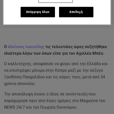
Απόρριψη όλων
Αποδοχή
Ο
Αλκίνοος Ιωαννίδης
τις τελευταίες ώρες συζητήθηκε
ιδιαίτερα λόγω των όσων είπε για τον Αχιλλέα Μπέο.
Ο καλλιτέχνης, αποφάσισε να φύγει από την Ελλάδα και
να επιστρέψει μόνιμα στην Κύπρο μαζί με την σύζυγο
Ξανθίππη Πασχαλίδου και τις κόρες τους, μετά από 34
χρόνια απουσίας.
Την αποκάλυψη έκανε ο ίδιος σε συνέντευξη που
παραχώρησε πριν από λίγες ημέρες στο Magazine του
NEWS 24/7 και την Γεωργία Οικονόμου.