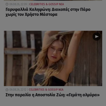
06.08.26, 22:39
CELEBRITIES & GOSSIP ΝΕΑ
Γαρυφαλλιά Καληφώνη: Διακοπές στην Πάρο
χωρίς τον Χρήστο Μάστορα
06.08.26, 22:12
CELEBRITIES & GOSSIP ΝΕΑ
Στην παραλία η Αποστολία Ζώη: «Γεμάτη αλμύρα»