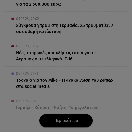
για τα 2.500.000 ευρώ
06.08.26 , 22:02
Σύγκρουση τραμ στη Γερμανία: 25 τραυματίες, 7
σε σοβαρή κατάσταση
06.08.26 , 21:59
Νέες τουρκικές προκλήσεις στο Αιγαίο -
Αερομαχία με ελληνικά F-16
06.08.26 , 21:31
Τροχαίο για τον Mike - Η ανακοίνωση του ράπερ
στα social media
06.08.26 , 21:22
Ισραήλ - Κύπρος - Κρήτη: Το μεγαλύτερο
υποθαλάσσιο καλώδιο στον κόσμο
Περισσότερα
06.08.26 , 21:07