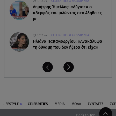
17.12.24
CELEBRITIES & GOSSIP ΝΕΑ
06.08.26 , 19:44
Δημήτρης Ήμελλος: «Λύγισε» ο
Πότε δεν επιβάλλεται φόρος κληρονομιάς σε
τραπεζικές καταθέσεις
αδερφός του μιλώντας στο Αλήθειες
με
17.12.24
CELEBRITIES & GOSSIP ΝΕΑ
Ηλιάνα Παπαγεωργίου: «Ανακάλυψα
τη δύναμη που δεν ήξερα ότι είχα»
LIFESTYLE
CELEBRITIES
MEDIA
ΜΟΔΑ
ΣΥΝΤΑΓΕΣ
ΣΧΕ
Back to Top