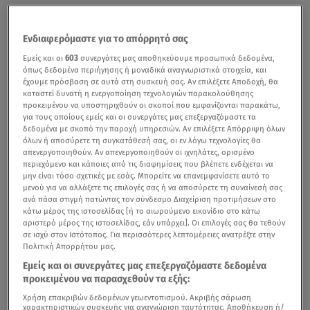
Ενδιαφερόμαστε για το απόρρητό σας
Εμείς και οι
603
συνεργάτες μας αποθηκεύουμε προσωπικά δεδομένα,
όπως δεδομένα περιήγησης ή μοναδικά αναγνωριστικά στοιχεία, και
έχουμε πρόσβαση σε αυτά στη συσκευή σας. Αν επιλέξετε Αποδοχή, θα
καταστεί δυνατή η ενεργοποίηση τεχνολογιών παρακολούθησης
προκειμένου να υποστηριχθούν οι σκοποί που εμφανίζονται παρακάτω,
για τους οποίους εμείς και οι συνεργάτες μας επεξεργαζόμαστε τα
δεδομένα με σκοπό την παροχή υπηρεσιών. Αν επιλέξετε Απόρριψη όλων
όλων ή αποσύρετε τη συγκατάθεσή σας, οι εν λόγω τεχνολογίες θα
απενεργοποιηθούν. Αν απενεργοποιηθούν οι ιχνηλάτες, ορισμένο
περιεχόμενο και κάποιες από τις διαφημίσεις που βλέπετε ενδέχεται να
μην είναι τόσο σχετικές με εσάς. Μπορείτε να επανεμφανίσετε αυτό το
μενού για να αλλάξετε τις επιλογές σας ή να αποσύρετε τη συναίνεσή σας
ανά πάσα στιγμή πατώντας τον σύνδεσμο Διαχείριση προτιμήσεων στο
κάτω μέρος της ιστοσελίδας [ή το αιωρούμενο εικονίδιο στο κάτω
αριστερό μέρος της ιστοσελίδας, εάν υπάρχει]. Οι επιλογές σας θα τεθούν
σε ισχύ στον Ιστότοπος. Για περισσότερες λεπτομέρειες ανατρέξτε στην
Πολιτική Απορρήτου μας.
Εμείς και οι συνεργάτες μας επεξεργαζόμαστε δεδομένα
προκειμένου να παρασχεθούν τα εξής:
Χρήση επακριβών δεδομένων γεωεντοπισμού. Ακριβής σάρωση
χαρακτηριστικών συσκευής για αναγνώριση ταυτότητας. Αποθήκευση ή/