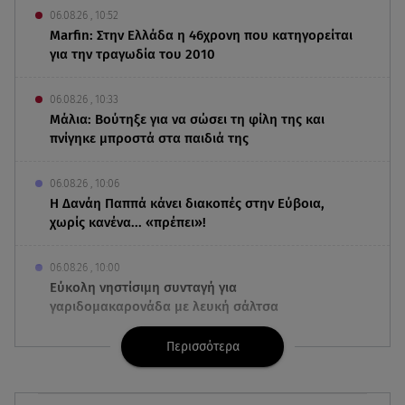
06.08.26 , 10:52
Marfin: Στην Ελλάδα η 46χρονη που κατηγορείται
για την τραγωδία του 2010
06.08.26 , 10:33
Μάλια: Βούτηξε για να σώσει τη φίλη της και
πνίγηκε μπροστά στα παιδιά της
06.08.26 , 10:06
Η Δανάη Παππά κάνει διακοπές στην Εύβοια,
χωρίς κανένα... «πρέπει»!
06.08.26 , 10:00
Eύκολη νηστίσιμη συνταγή για
γαριδομακαρονάδα με λευκή σάλτσα
Περισσότερα
06.08.26 , 09:56
Η Ελένη Μενεγάκη στο Φισκάρδο! Το look και η
βεντάλια που δεν αποχωρίστηκε