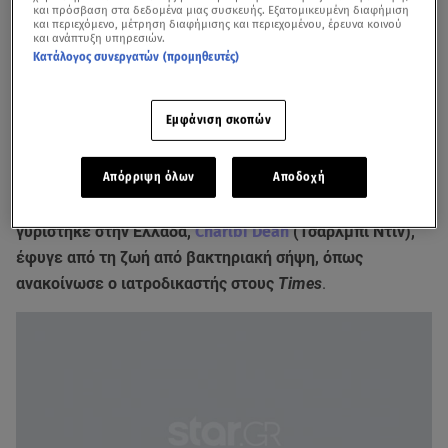
και πρόσβαση στα δεδομένα μιας συσκευής. Εξατομικευμένη διαφήμιση
και περιεχόμενο, μέτρηση διαφήμισης και περιεχομένου, έρευνα κοινού
και ανάπτυξη υπηρεσιών.
Κατάλογος συνεργατών (προμηθευτές)
Εμφάνιση σκοπών
Απόρριψη όλων
Αποδοχή
Η ηθοποιός της ταινίας
Τo τρίγωνο της θλίψης,
που
γυρίστηκε στην Ελλάδα,
Charlbi Dean
(Τσάρλμπι Ντιν),
έφυγε από τη ζωή από βακτηριακή σήψη, όπως
ανακοίνωσε ο ιατροδικαστής στους
Times
.