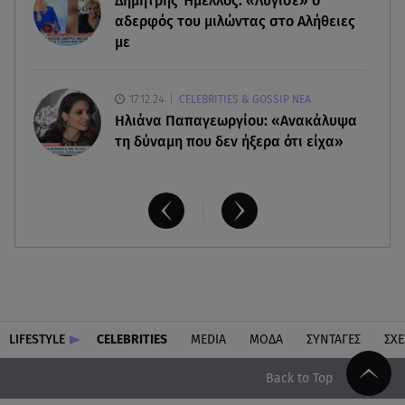
Δημήτρης Ήμελλος: «Λύγισε» ο
σπαστά ελληνικά στο ραδιόφωνο
αδερφός του μιλώντας στο Αλήθειες
με
17.12.24
CELEBRITIES & GOSSIP ΝΕΑ
Ηλιάνα Παπαγεωργίου: «Ανακάλυψα
τη δύναμη που δεν ήξερα ότι είχα»
LIFESTYLE
CELEBRITIES
MEDIA
ΜΟΔΑ
ΣΥΝΤΑΓΕΣ
ΣΧΕ
Back to Top