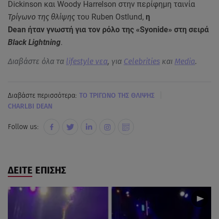
Dickinson και Woody Harrelson στην περίφημη ταινία
Τρίγωνο της θλίψης
του Ruben Ostlund,
η
Dean ήταν γνωστή για τον ρόλο της «Syonide» στη σειρά
Black Lightning
.
Διαβάστε όλα τα
lifestyle νεα
, για
Celebrities
και
Media
.
|
Διαβάστε περισσότερα:
ΤO ΤΡΙΓΩΝΟ ΤΗΣ ΘΛΙΨΗΣ
CHARLBI DEAN
Follow us:
ΔΕΙΤΕ ΕΠΙΣΗΣ