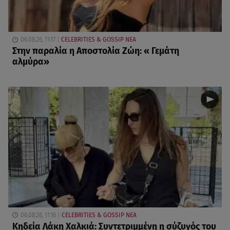
06.08.26, 11:17
CELEBRITIES & GOSSIP ΝΕΑ
Στην παραλία η Αποστολία Ζώη: « Γεμάτη
αλμύρα»
06.08.26, 11:16
CELEBRITIES & GOSSIP ΝΕΑ
Κηδεία Λάκη Χαλκιά: Συντετριμμένη η σύζυγός του