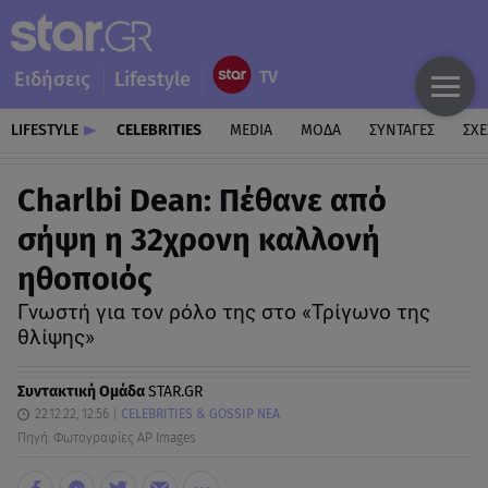
Ειδήσεις
Lifestyle
LIFESTYLE
CELEBRITIES
MEDIA
ΜΟΔΑ
ΣΥΝΤΑΓΕΣ
ΣΧΕ
Charlbi Dean: Πέθανε από
σήψη η 32χρονη καλλονή
ηθοποιός
Γνωστή για τον ρόλο της στο «Τρίγωνο της
θλίψης»
Συντακτική Ομάδα
STAR.GR
22.12.22, 12:56
CELEBRITIES & GOSSIP ΝΕΑ
Πηγή: Φωτογραφίες AP Images