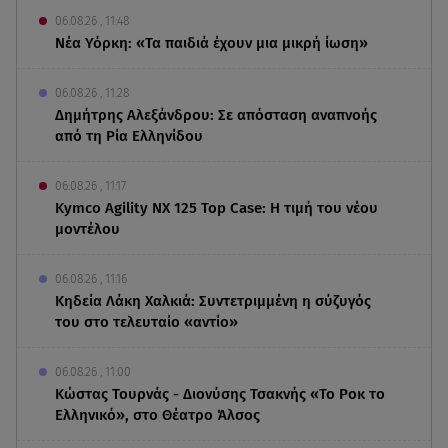
06.08.26 , 11:48
Νέα Υόρκη: «Τα παιδιά έχουν μια μικρή ίωση»
06.08.26 , 11:28
Δημήτρης Αλεξάνδρου: Σε απόσταση αναπνοής
από τη Ρία Ελληνίδου
06.08.26 , 11:17
Kymco Agility NX 125 Τοp Case: Η τιμή του νέου
μοντέλου
06.08.26 , 11:16
Κηδεία Λάκη Χαλκιά: Συντετριμμένη η σύζυγός
του στο τελευταίο «αντίο»
06.08.26 , 11:00
Κώστας Τουρνάς - Διονύσης Τσακνής «Το Ροκ το
Ελληνικό», στο Θέατρο Άλσος