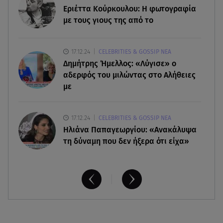
08.08.26 , 13:11
Εριέττα Κούρκουλου: Η φωτογραφία
ΑΜΜΟΣ - Η πρώτη ανάγνωση (αναλόγιο) στο
με τους γιους της από το
θέατρο Άβατον
17.12.24
CELEBRITIES & GOSSIP ΝΕΑ
08.08.26 , 13:07
Δημήτρης Ήμελλος: «Λύγισε» ο
Σέρρες: Απόσπαση προσοχής ή απειρία πίσω από
το φονικό τροχαίο
αδερφός του μιλώντας στο Αλήθειες
με
17.12.24
CELEBRITIES & GOSSIP ΝΕΑ
Ηλιάνα Παπαγεωργίου: «Ανακάλυψα
τη δύναμη που δεν ήξερα ότι είχα»