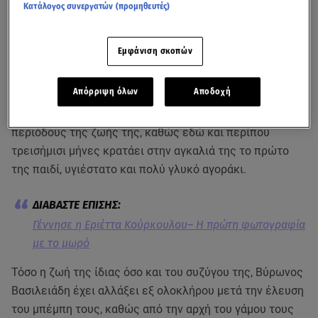
Κατάλογος συνεργατών (προμηθευτές)
Εμφάνιση σκοπών
Απόρριψη όλων
Αποδοχή
Η
Εριέττα Κούρκουλου
βιώνει μία από τις πιο όμορφες
περιόδους της ζωής της, καθώς εδώ και περίπου
τρεισήμισι μήνες κρατάει στην αγκαλιά της το πρώτο
της παιδί, υγιέστατο και πολύ γλυκό αγοράκι.
Γέννησε η Εριέττα Κούρκουλου– Η πρώτη φωτογραφία
με το μωρό
Τόσο η ζωή της ίδιας όσο και του συζύγου της, Βύρωνος
Βασιλειάδη έχει αλλάξει εξ ολοκλήρου μετά την έλευση
του μπέμπη τους, καθώς από την αρχή του γάμου τους