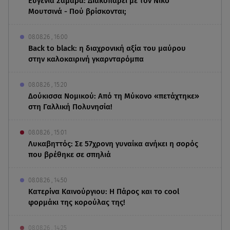
Ευγενία Σαμαρά: Διακοπάρει με τον Νίκο
Μουτσινά - Πού βρίσκονται;
08.08.26 , 16:00
Back to black: η διαχρονική αξία του μαύρου
στην καλοκαιρινή γκαρνταρόμπα
08.08.26 , 15:20
Δούκισσα Νομικού: Από τη Μύκονο «πετάχτηκε»
στη Γαλλική Πολυνησία!
08.08.26 , 15:01
Λυκαβηττός: Σε 57χρονη γυναίκα ανήκει η σορός
που βρέθηκε σε σπηλιά
08.08.26 , 14:50
Κατερίνα Καινούργιου: Η Πάρος και το cool
φορμάκι της κορούλας της!
08.08.26 , 14:25