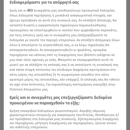
Ενδιαφερόμαστε για το απόρρητό σας
Εμείς και οι
603
συνεργάτες μας αποθηκεύουμε προσωπικά δεδομένα,
όπως δεδομένα περιήγησης ή μοναδικά αναγνωριστικά στοιχεία, και
έχουμε πρόσβαση σε αυτά στη συσκευή σας. Αν επιλέξετε Αποδοχή, θα
καταστεί δυνατή η ενεργοποίηση τεχνολογιών παρακολούθησης
προκειμένου να υποστηριχθούν οι σκοποί που εμφανίζονται παρακάτω,
για τους οποίους εμείς και οι συνεργάτες μας επεξεργαζόμαστε τα
δεδομένα με σκοπό την παροχή υπηρεσιών. Αν επιλέξετε Απόρριψη όλων
όλων ή αποσύρετε τη συγκατάθεσή σας, οι εν λόγω τεχνολογίες θα
απενεργοποιηθούν. Αν απενεργοποιηθούν οι ιχνηλάτες, ορισμένο
περιεχόμενο και κάποιες από τις διαφημίσεις που βλέπετε ενδέχεται να
μην είναι τόσο σχετικές με εσάς. Μπορείτε να επανεμφανίσετε αυτό το
μενού για να αλλάξετε τις επιλογές σας ή να αποσύρετε τη συναίνεσή σας
ανά πάσα στιγμή πατώντας τον σύνδεσμο Διαχείριση προτιμήσεων στο
κάτω μέρος της ιστοσελίδας [ή το αιωρούμενο εικονίδιο στο κάτω
αριστερό μέρος της ιστοσελίδας, εάν υπάρχει]. Οι επιλογές σας θα τεθούν
σε ισχύ στον Ιστότοπος. Για περισσότερες λεπτομέρειες ανατρέξτε στην
Πολιτική Απορρήτου μας.
Εμείς και οι συνεργάτες μας επεξεργαζόμαστε δεδομένα
προκειμένου να παρασχεθούν τα εξής:
Χρήση επακριβών δεδομένων γεωεντοπισμού. Ακριβής σάρωση
χαρακτηριστικών συσκευής για αναγνώριση ταυτότητας. Αποθήκευση ή/
και πρόσβαση στα δεδομένα μιας συσκευής. Εξατομικευμένη διαφήμιση
και περιεχόμενο, μέτρηση διαφήμισης και περιεχομένου, έρευνα κοινού
και ανάπτυξη υπηρεσιών.