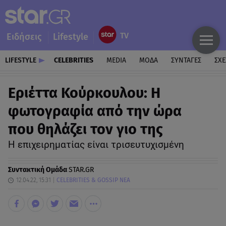
Ειδήσεις
Lifestyle
LIFESTYLE
CELEBRITIES
MEDIA
ΜΟΔΑ
ΣΥΝΤΑΓΕΣ
ΣΧΕ
Εριέττα Κούρκουλου: Η
φωτογραφία από την ώρα
που θηλάζει τον γιο της
Η επιχειρηματίας είναι τρισευτυχισμένη
Συντακτική Ομάδα
STAR.GR
12.04.22, 15:31
CELEBRITIES & GOSSIP ΝΕΑ