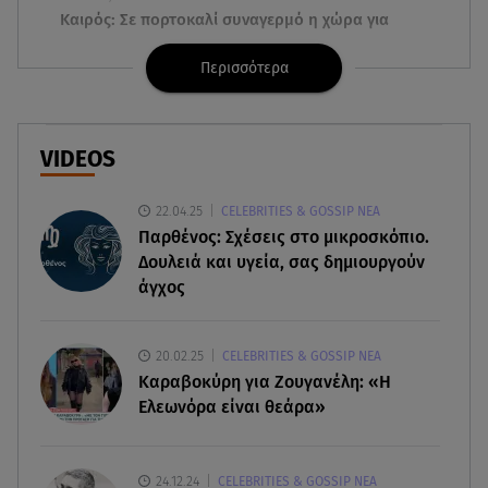
Καιρός: Σε πορτοκαλί συναγερμό η χώρα για
φωτιές τα επόμενα 24ωρα
Περισσότερα
08.08.26 , 14:00
Summer fling: Γιατί να πεις ναι σε έναν
καλοκαιρινό έρωτα
VIDEOS
08.08.26 , 13:59
22.04.25
CELEBRITIES & GOSSIP ΝΕΑ
Αθηνά Οικονομάκου: Οι... hot αναρτήσεις της με
Παρθένος: Σχέσεις στο μικροσκόπιο.
animal print μπικίνι!
Δουλειά και υγεία, σας δημιουργούν
άγχος
08.08.26 , 13:49
Πάνω από 56.000 επιβάτες αναχώρησαν σήμερα
από τα λιμάνια της Αττικής
20.02.25
CELEBRITIES & GOSSIP ΝΕΑ
Καραβοκύρη για Ζουγανέλη: «Η
08.08.26 , 13:29
Ελεωνόρα είναι θεάρα»
Θρίλερ στον Λυκαβηττό: Βρέθηκε σορός σε
σπηλιά - Φωτογραφίες από το σημείο
24.12.24
CELEBRITIES & GOSSIP ΝΕΑ