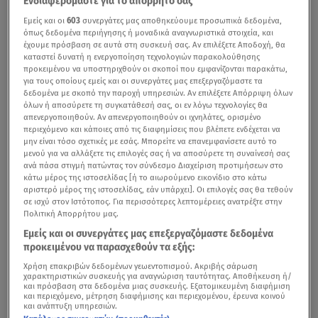
Ενδιαφερόμαστε για το απόρρητό σας
Εμείς και οι
603
συνεργάτες μας αποθηκεύουμε προσωπικά δεδομένα,
όπως δεδομένα περιήγησης ή μοναδικά αναγνωριστικά στοιχεία, και
έχουμε πρόσβαση σε αυτά στη συσκευή σας. Αν επιλέξετε Αποδοχή, θα
καταστεί δυνατή η ενεργοποίηση τεχνολογιών παρακολούθησης
προκειμένου να υποστηριχθούν οι σκοποί που εμφανίζονται παρακάτω,
για τους οποίους εμείς και οι συνεργάτες μας επεξεργαζόμαστε τα
δεδομένα με σκοπό την παροχή υπηρεσιών. Αν επιλέξετε Απόρριψη όλων
όλων ή αποσύρετε τη συγκατάθεσή σας, οι εν λόγω τεχνολογίες θα
απενεργοποιηθούν. Αν απενεργοποιηθούν οι ιχνηλάτες, ορισμένο
περιεχόμενο και κάποιες από τις διαφημίσεις που βλέπετε ενδέχεται να
μην είναι τόσο σχετικές με εσάς. Μπορείτε να επανεμφανίσετε αυτό το
μενού για να αλλάξετε τις επιλογές σας ή να αποσύρετε τη συναίνεσή σας
ανά πάσα στιγμή πατώντας τον σύνδεσμο Διαχείριση προτιμήσεων στο
κάτω μέρος της ιστοσελίδας [ή το αιωρούμενο εικονίδιο στο κάτω
αριστερό μέρος της ιστοσελίδας, εάν υπάρχει]. Οι επιλογές σας θα τεθούν
σε ισχύ στον Ιστότοπος. Για περισσότερες λεπτομέρειες ανατρέξτε στην
Πολιτική Απορρήτου μας.
Εμείς και οι συνεργάτες μας επεξεργαζόμαστε δεδομένα
προκειμένου να παρασχεθούν τα εξής:
Χρήση επακριβών δεδομένων γεωεντοπισμού. Ακριβής σάρωση
χαρακτηριστικών συσκευής για αναγνώριση ταυτότητας. Αποθήκευση ή/
και πρόσβαση στα δεδομένα μιας συσκευής. Εξατομικευμένη διαφήμιση
και περιεχόμενο, μέτρηση διαφήμισης και περιεχομένου, έρευνα κοινού
και ανάπτυξη υπηρεσιών.