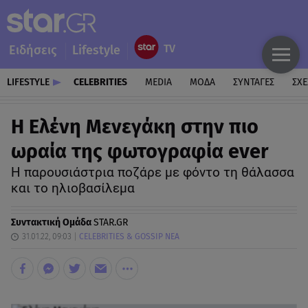
Ειδήσεις
Lifestyle
LIFESTYLE
CELEBRITIES
MEDIA
ΜΟΔΑ
ΣΥΝΤΑΓΕΣ
ΣΧΕ
Η Ελένη Μενεγάκη στην πιο
ωραία της φωτογραφία ever
Η παρουσιάστρια ποζάρε με φόντο τη θάλασσα
και το ηλιοβασίλεμα
Συντακτική Ομάδα
STAR.GR
31.01.22, 09:03
CELEBRITIES & GOSSIP ΝΕΑ