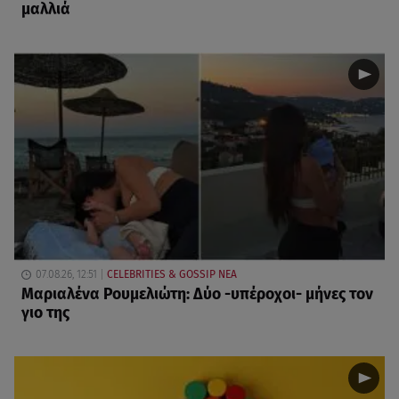
μαλλιά
07.08.26, 12:51
CELEBRITIES & GOSSIP ΝΕΑ
Μαριαλένα Ρουμελιώτη: Δύο -υπέροχοι- μήνες τον
γιο της