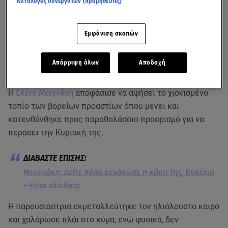
Κατάλογος συνεργατών (προμηθευτές)
Εμφάνιση σκοπών
Απόρριψη όλων
Αποδοχή
Όσα είχε πει η παρουσιάστρια για την κακοκαιρία Ελπίδα
Η
Ελένη Μενεγάκη
αποφάσισε να αφήσει το χιονισμένο
τοπίο των βορείων προαστίων όπου μένει και
κατευθύνθηκε προς παραθαλάσσιο προορισμό για να
περάσει την Κυριακή της.
Μενεγάκη: Δείτε πόσο μεγάλωσε η κόρη της, Βαλέρια
– Είναι ολόιδιες!
Η παρουσιάστρια εκμεταλλεύτηκε τον ηλιόλουστο καιρό
και χαλάρωσε πλάι στο κύμα, ενώ φυσικά, δεν