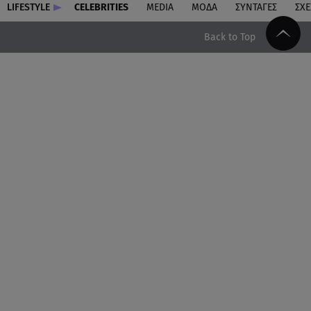
LIFESTYLE
CELEBRITIES
MEDIA
ΜΟΔΑ
ΣΥΝΤΑΓΕΣ
ΣΧΕ
Back to Top