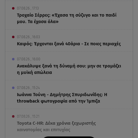
07.08.26 , 17:13
Τροχαίο Σέρρες: «Έχασα τη σύζυγο και το παιδί
μου. Τα έχασα όλα»
07.08.26 , 16:03
Καιρός: Έρχονται ξανά 40άρια - Σε ποιες περιοχές
07.08.26 , 16:00
Ανακάλυψε ξανά τη δύναμή σου: μην σε τρομάζει
η μυϊκή απώλεια
07.08.26 , 15:24
Ιωάννα Τούνη - Δημήτρης Σπυριδωνίδης: Η
throwback φωτογραφία από την Ίμπιζα
07.08.26 , 15:21
Toyota C-HR: Δέκα χρόνια ξεχωριστής
καινοτομίας και επιτυχίας