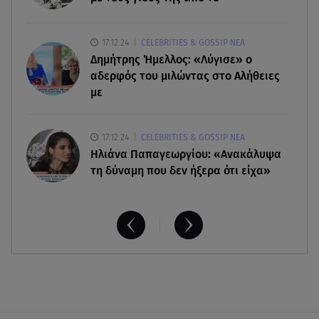
07.08.26 , 13:42
17.12.24
CELEBRITIES & GOSSIP ΝΕΑ
Παραλίες: Πάνω από 1.500 έλεγχοι - Στη μάχη
Δημήτρης Ήμελλος: «Λύγισε» ο
drones και νέες τεχνολογίες
αδερφός του μιλώντας στο Αλήθειες
με
17.12.24
CELEBRITIES & GOSSIP ΝΕΑ
Ηλιάνα Παπαγεωργίου: «Ανακάλυψα
τη δύναμη που δεν ήξερα ότι είχα»