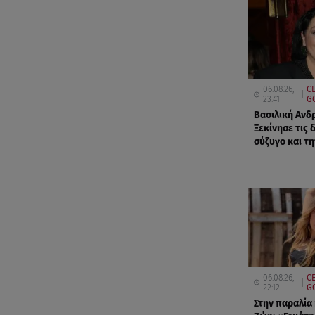
06.08.26,
CE
23:41
G
Βασιλική Ανδ
Ξεκίνησε τις 
σύζυγο και τ
06.08.26,
CE
22:12
G
Στην παραλία