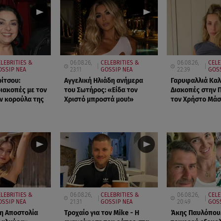
LEBRITIES &
06.08.26,
CELEBRITIES &
06.08.26,
CELE
OSSIP ΝΕΑ
23:11
GOSSIP ΝΕΑ
22:39
GOSS
ρίτσου:
Αγγελική Ηλιάδη ανήμερα
Γαρυφαλλιά Κα
διακοπές με τον
του Σωτήρος: «Είδα τον
Διακοπές στην 
ην κορούλα της
Χριστό μπροστά μου!»
τον Χρήστο Μά
LEBRITIES &
06.08.26,
CELEBRITIES &
06.08.26,
CELE
OSSIP ΝΕΑ
21:31
GOSSIP ΝΕΑ
20:49
GOS
 η Αποστολία
Τροχαίο για τον Mike - Η
Άκης Παυλόπουλ