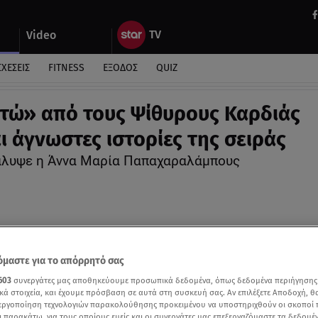
Video
ΣΧΕΣΕΙΣ
FITNESS
ΕΞΟΔΟΣ
QUIZ
τώ» από τους Ψίθυρους Καρδιάς
ι άγνωστες ιστορίες της σειράς
λυψε η Άννα Μαρία Παπαχαραλάμπους
μαστε για το απόρρητό σας
603
συνεργάτες μας αποθηκεύουμε προσωπικά δεδομένα, όπως δεδομένα περιήγησης
κά στοιχεία, και έχουμε πρόσβαση σε αυτά στη συσκευή σας. Αν επιλέξετε Αποδοχή, θ
νεργοποίηση τεχνολογιών παρακολούθησης προκειμένου να υποστηριχθούν οι σκοποί
ι παρακάτω, για τους οποίους εμείς και οι συνεργάτες μας επεξεργαζόμαστε τα δεδομέ