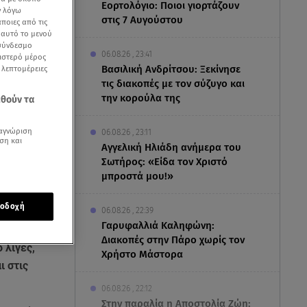
Εορτολόγιο: Ποιοι γιορτάζουν
ν λόγω
στις 7 Αυγούστου
ποιες από τις
ε αυτό το μενού
 σύνδεσμο
06.08.26 , 23:41
ριστερό μέρος
Βασιλική Ανδρίτσου: Ξεκίνησε
ς λεπτομέρειες
τις διακοπές με τον σύζυγο και
την κορούλα της
εθούν τα
αγνώριση
06.08.26 , 23:11
ση και
Αγγελική Ηλιάδη ανήμερα του
Σωτήρος: «Είδα τον Χριστό
μπροστά μου!»
οδοχή
06.08.26 , 22:39
Γαρυφαλλιά Καληφώνη:
Διακοπές στην Πάρο χωρίς τον
 λίγες,
Χρήστο Μάστορα
ι στις
06.08.26 , 22:12
Στην παραλία η Αποστολία Ζώη: