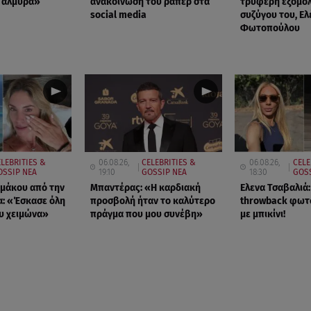
 αλμύρα»
ανακοίνωση του ράπερ στα
τρυφερή εξομο
social media
συζύγου του, Ελ
Φωτοπούλου
ELEBRITIES &
06.08.26,
CELEBRITIES &
06.08.26,
CELE
OSSIP ΝΕΑ
19:10
GOSSIP ΝΕΑ
18:30
GOSS
μάκου από την
Μπαντέρας: «Η καρδιακή
Ελενα Τσαβαλιά:
: «Έσκασε όλη
προσβολή ήταν το καλύτερο
throwback φωτ
υ χειμώνα»
πράγμα που μου συνέβη»
με μπικίνι!