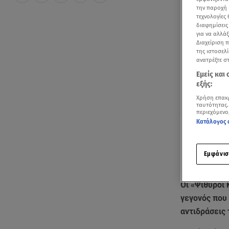
την παροχή 
τεχνολογίες
διαφημίσεις
για να αλλά
Διαχείριση 
της ιστοσελί
ανατρέξτε σ
Εμείς και
εξής:
Χρήση επακ
ταυτότητας.
περιεχόμενο
Κατάλογος 
Εμφάνισ
Οι «Ψίθυροι 
γεγονός που
αντιδράσεις