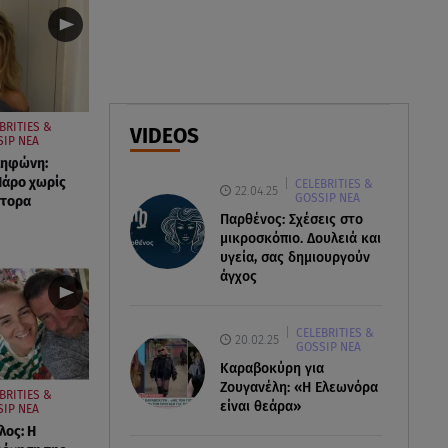
ελικόπτερα στη φωτιά και ο
ρόλος του «συνδέσμου»
06.08.26 , 20:16
Αθηνά Οικονομάκου από την
Μπόρα Μπόρα: «Έσκασε όλη η
BRITIES &
VIDEOS
IP ΝΕΑ
κούραση του χειμώνα»
ληφώνη:
Πάρο χωρίς
CELEBRITIES &
22.04.25
06.08.26 , 20:04
GOSSIP ΝΕΑ
στορα
Σαμοθράκη: Συγκλονιστική
Παρθένος: Σχέσεις στο
διάσωση 15χρονης από
μικροσκόπιο. Δουλειά και
υγεία, σας δημιουργούν
δύσβατο φαράγγι
άγχος
CELEBRITIES &
20.02.25
GOSSIP ΝΕΑ
Καραβοκύρη για
Ζουγανέλη: «Η Ελεωνόρα
BRITIES &
είναι θεάρα»
SIP ΝΕΑ
ος: Η