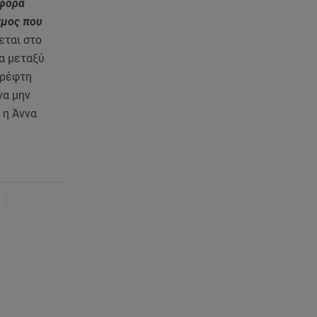
ανακοίνωση του ράπερ στα
 φορά
social media
σμος που
εται στο
06.08.26 , 21:22
ία μεταξύ
Ισραήλ - Κύπρος - Κρήτη: Το
θρέφτη
μεγαλύτερο υποθαλάσσιο
να μην
καλώδιο στον κόσμο
 η Άννα
06.08.26 , 21:07
Motor Oil: Δωρεά
πυροσβεστικών οχημάτων και
εξοπλισμού στον Άγιο Βασίλειο
|
06.08.26 , 20:49
Άκης Παυλόπουλος: Η τρυφερή
εξομολόγηση της συζύγου του,
Ελένης Φωτοπούλου
06.08.26 , 20:25
Πώς επικοινωνούν τα