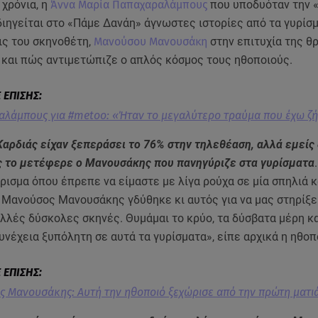
χρόνια, η
Άννα Μαρία Παπαχαραλάμπους
που υποδυόταν την 
διηγείται στο «Πάμε Δανάη» άγνωστες ιστορίες από τα γυρίσ
ις του σκηνοθέτη,
Μανούσου Μανουσάκη
στην επιτυχία της θ
ά και πώς αντιμετώπιζε ο απλός κόσμος τους ηθοποιούς.
λάμπους για #metoo: «Ήταν το μεγαλύτερο τραύμα που έχω ζή
Καρδιάς είχαν ξεπεράσει το 76% στην τηλεθέαση, αλλά εμείς 
ς το μετέφερε ο Μανουσάκης που πανηγύριζε στα γυρίσματα
ύρισμα όπου έπρεπε να είμαστε με λίγα ρούχα σε μία σπηλιά κ
 Μανούσος Μανουσάκης γδύθηκε κι αυτός για να μας στηρίξει
λλές δύσκολες σκηνές. Θυμάμαι το κρύο, τα δύσβατα μέρη κα
έχεια ξυπόλητη σε αυτά τα γυρίσματα», είπε αρχικά η ηθοπ
 Μανουσάκης: Αυτή την ηθοποιό ξεχώρισε από την πρώτη ματι