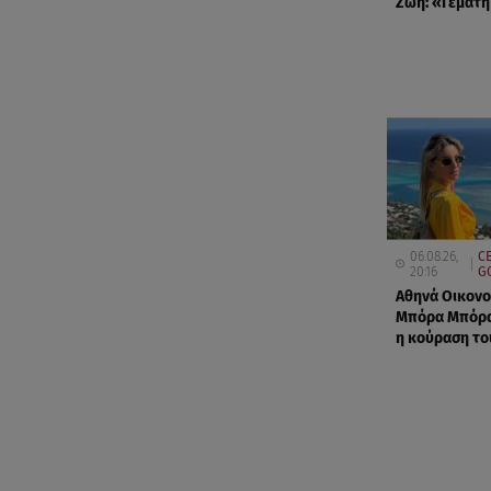
Ζώη: «Γεμάτη
06.08.26,
C
20:16
G
Αθηνά Οικονο
Μπόρα Μπόρα
η κούραση το