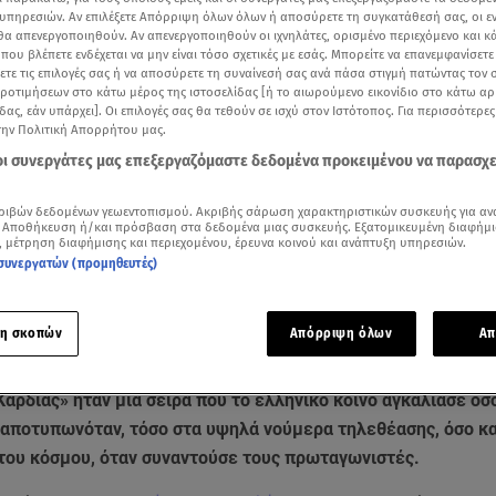
υπηρεσιών. Αν επιλέξετε Απόρριψη όλων όλων ή αποσύρετε τη συγκατάθεσή σας, οι ε
 θα απενεργοποιηθούν. Αν απενεργοποιηθούν οι ιχνηλάτες, ορισμένο περιεχόμενο και κά
 που βλέπετε ενδέχεται να μην είναι τόσο σχετικές με εσάς. Μπορείτε να επανεμφανίσετ
ξετε τις επιλογές σας ή να αποσύρετε τη συναίνεσή σας ανά πάσα στιγμή πατώντας τον
προτιμήσεων στο κάτω μέρος της ιστοσελίδας [ή το αιωρούμενο εικονίδιο στο κάτω α
δας, εάν υπάρχει]. Οι επιλογές σας θα τεθούν σε ισχύ στον Ιστότοπος. Για περισσότερε
την Πολιτική Απορρήτου μας.
 οι συνεργάτες μας επεξεργαζόμαστε δεδομένα προκειμένου να παρασχ
ριβών δεδομένων γεωεντοπισμού. Ακριβής σάρωση χαρακτηριστικών συσκευής για αν
 Αποθήκευση ή/και πρόσβαση στα δεδομένα μιας συσκευής. Εξατομικευμένη διαφήμι
, μέτρηση διαφήμισης και περιεχομένου, έρευνα κοινού και ανάπτυξη υπηρεσιών.
συνεργατών (προμηθευτές)
Δείτε περισσότερα άρθρα μας στα αποτελέσματα αναζήτησης
Add star.gr on Google
η σκοπών
Απόρριψη όλων
Απ
Καρδιάς» ήταν μία σειρά που το ελληνικό κοινό αγκάλιασε όσο
 αποτυπωνόταν, τόσο στα υψηλά νούμερα τηλεθέασης, όσο κα
 του κόσμου, όταν συναντούσε τους πρωταγωνιστές.