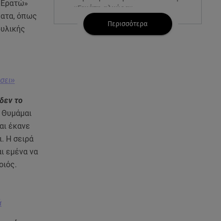
«Ερατώ»
«Γεμάτη αλμύρα»
ματα, όπως
Περισσότερα
ρυλικής
06.08.26 , 22:10
Κλήρωση Τζόκερ 6/8/2026: Οι
τυχεροί αριθμοί για τα
2.500.000 ευρώ
σει»
06.08.26 , 22:02
Σύγκρουση τραμ στη Γερμανία:
δεν το
25 τραυματίες, 7 σε σοβαρή
. Θυμάμαι
κατάσταση
αι έκανε
. Η σειρά
06.08.26 , 21:59
ι εμένα να
Νέες τουρκικές προκλήσεις στο
οιός.
Αιγαίο - Αερομαχία με ελληνικά
F-16
06.08.26 , 21:31
ά
Τροχαίο για τον Mike - Η