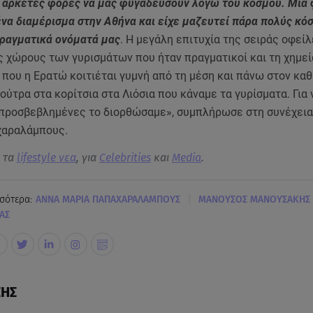
 αρκετές φορές να μας φυγαδεύσουν λόγω του κόσμου. Μια
ένα διαμέρισμα στην Αθήνα και είχε μαζευτεί πάρα πολύς κό
ραγματικά ονόματά μας
. Η μεγάλη επιτυχία της σειράς οφείλ
ς χώρους των γυρισμάτων που ήταν πραγματικοί και τη χημε
 που η Ερατώ κοιτιέται γυμνή από τη μέση και πάνω στον κα
ύτρα στα κορίτσια στα Λιόσια που κάναμε τα γυρίσματα. Για 
 προσβεβλημένες το διορθώσαμε», συμπλήρωσε στη συνέχεια
χαραλάμπους.
α τα
lifestyle νεα
, για
Celebrities
και
Media
.
|
σότερα:
ΑΝΝΑ ΜΑΡΙΑ ΠΑΠΑΧΑΡΑΛΑΜΠΟΥΣ
ΜΑΝΟΥΣΟΣ ΜΑΝΟΥΣΑΚΗΣ
ΑΣ
ΣΗΣ