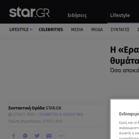
Αθλητικά
Quiz
Ειδήσεις
Lifestyle
Αυτοκίνητο
LIFESTYLE
CELEBRITIES
MEDIA
ΜΟΔΑ
ΣΥΝΤΑΓΕΣ
Η «Ερα
θυμάτα
Όσα αποκά
Συντακτική Ομάδα
STAR.GR
Ενδιαφερό
27.10.21, 19:05
CELEBRITIES & GOSSIP ΝΕΑ
Πρώτη Δημοσίευση: 27.10.21, 18:31
Εμείς και οι
αναγνωριστι
δυνατή η ε
εμφανίζοντα