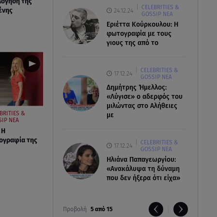
λόγηση της
CELEBRITIES &
ένης
24.12.24
GOSSIP ΝΕΑ
Εριέττα Κούρκουλου: Η
φωτογραφία με τους
γιους της από το
CELEBRITIES &
17.12.24
GOSSIP ΝΕΑ
Δημήτρης Ήμελλος:
«Λύγισε» ο αδερφός του
μιλώντας στο Αλήθειες
BRITIES &
με
IP ΝΕΑ
 Η
ογραφία της
CELEBRITIES &
17.12.24
GOSSIP ΝΕΑ
Ηλιάνα Παπαγεωργίου:
«Ανακάλυψα τη δύναμη
που δεν ήξερα ότι είχα»
Προβολή
5 από 15