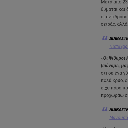
Μετά από 23 
θυμάται και 
οι αντιδράσε
σειράς, αλλ
Παπαχαρα
«
Οι Ψίθυροι 
βιώναμε, μα
ότι σε ένα γ
πολύ κρύο, ο
είχε πάρα πο
προχωράω συν
Μανούσος