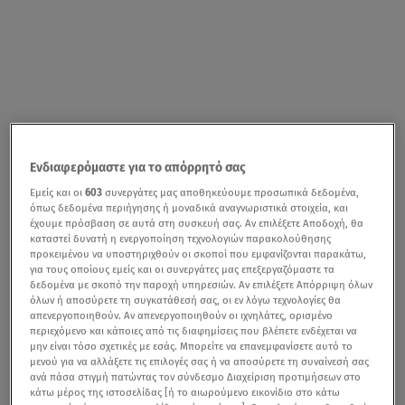
Ενδιαφερόμαστε για το απόρρητό σας
Εμείς και οι
603
συνεργάτες μας αποθηκεύουμε προσωπικά δεδομένα,
όπως δεδομένα περιήγησης ή μοναδικά αναγνωριστικά στοιχεία, και
έχουμε πρόσβαση σε αυτά στη συσκευή σας. Αν επιλέξετε Αποδοχή, θα
καταστεί δυνατή η ενεργοποίηση τεχνολογιών παρακολούθησης
προκειμένου να υποστηριχθούν οι σκοποί που εμφανίζονται παρακάτω,
για τους οποίους εμείς και οι συνεργάτες μας επεξεργαζόμαστε τα
δεδομένα με σκοπό την παροχή υπηρεσιών. Αν επιλέξετε Απόρριψη όλων
όλων ή αποσύρετε τη συγκατάθεσή σας, οι εν λόγω τεχνολογίες θα
απενεργοποιηθούν. Αν απενεργοποιηθούν οι ιχνηλάτες, ορισμένο
περιεχόμενο και κάποιες από τις διαφημίσεις που βλέπετε ενδέχεται να
μην είναι τόσο σχετικές με εσάς. Μπορείτε να επανεμφανίσετε αυτό το
μενού για να αλλάξετε τις επιλογές σας ή να αποσύρετε τη συναίνεσή σας
ανά πάσα στιγμή πατώντας τον σύνδεσμο Διαχείριση προτιμήσεων στο
κάτω μέρος της ιστοσελίδας [ή το αιωρούμενο εικονίδιο στο κάτω