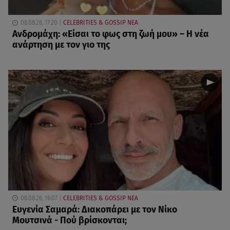
08.08.26, 17:20
CELEBRITIES & GOSSIP ΝΕΑ
Ανδρομάχη: «Είσαι το φως στη ζωή μου» – Η νέα
ανάρτηση με τον γιο της
08.08.26, 16:07
CELEBRITIES & GOSSIP ΝΕΑ
Ευγενία Σαμαρά: Διακοπάρει με τον Νίκο
Μουτσινά - Πού βρίσκονται;