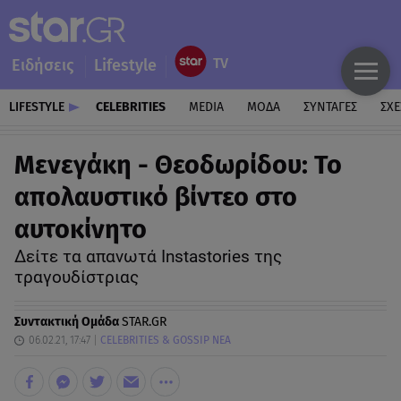
Ειδήσεις
Lifestyle
LIFESTYLE
CELEBRITIES
MEDIA
ΜΟΔΑ
ΣΥΝΤΑΓΕΣ
ΣΧΕ
Μενεγάκη - Θεοδωρίδου: Το
απολαυστικό βίντεο στο
αυτοκίνητο
Δείτε τα απανωτά Instastories της
τραγουδίστριας
Συντακτική Ομάδα
STAR.GR
06.02.21, 17:47
CELEBRITIES & GOSSIP ΝΕΑ