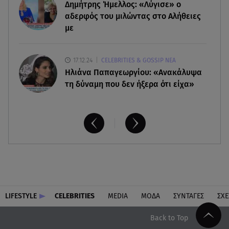
Δημήτρης Ήμελλος: «Λύγισε» ο
αδερφός του μιλώντας στο Αλήθειες
με
17.12.24
CELEBRITIES & GOSSIP ΝΕΑ
Ηλιάνα Παπαγεωργίου: «Ανακάλυψα
τη δύναμη που δεν ήξερα ότι είχα»
LIFESTYLE
CELEBRITIES
MEDIA
ΜΟΔΑ
ΣΥΝΤΑΓΕΣ
ΣΧΕ
Back to Top