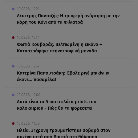
10.08.26 , 12:21
Λευτέρης Πανταζής: Η τρυφερή ανάρτηση με την
κόρη του Κόνι από τα Φιλιατρά
10.08.26 , 12:17
Φωτιά Κουβαράς: Βελτιωμένη η εικόνα –
Καταστράφηκε πτηνοτροφική μονάδα
10.08.26 , 12:14
Κατερίνα Παπουτσάκη: Έβαλε ριγέ μπικίνι κι
έκανε... πασαρέλα!
10.08.26 , 12:00
Αυτά είναι τα 5 πιο στιλάτα prints του
καλοκαιριού - Πώς θα τα φορέσετε!
10.08.26 , 11:28
Ηλεία: 31χρονη τραυματίστηκε σοβαρά στον
αυχένα μετά από βουτιά στη θάλασσα