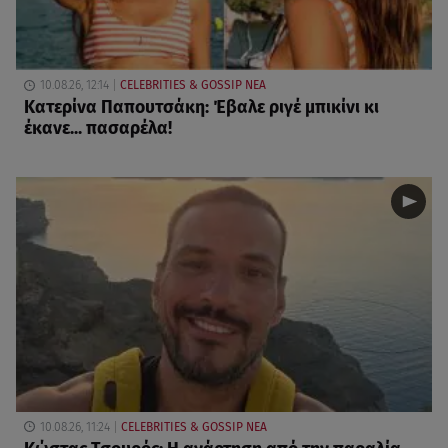
10.08.26, 12:14
CELEBRITIES & GOSSIP ΝΕΑ
Κατερίνα Παπουτσάκη: Έβαλε ριγέ μπικίνι κι
έκανε... πασαρέλα!
10.08.26, 11:24
CELEBRITIES & GOSSIP ΝΕΑ