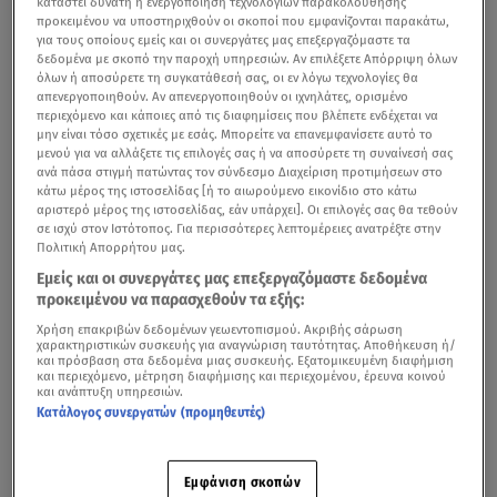
καταστεί δυνατή η ενεργοποίηση τεχνολογιών παρακολούθησης
προκειμένου να υποστηριχθούν οι σκοποί που εμφανίζονται παρακάτω,
για τους οποίους εμείς και οι συνεργάτες μας επεξεργαζόμαστε τα
δεδομένα με σκοπό την παροχή υπηρεσιών. Αν επιλέξετε Απόρριψη όλων
όλων ή αποσύρετε τη συγκατάθεσή σας, οι εν λόγω τεχνολογίες θα
απενεργοποιηθούν. Αν απενεργοποιηθούν οι ιχνηλάτες, ορισμένο
περιεχόμενο και κάποιες από τις διαφημίσεις που βλέπετε ενδέχεται να
μην είναι τόσο σχετικές με εσάς. Μπορείτε να επανεμφανίσετε αυτό το
μενού για να αλλάξετε τις επιλογές σας ή να αποσύρετε τη συναίνεσή σας
ανά πάσα στιγμή πατώντας τον σύνδεσμο Διαχείριση προτιμήσεων στο
κάτω μέρος της ιστοσελίδας [ή το αιωρούμενο εικονίδιο στο κάτω
αριστερό μέρος της ιστοσελίδας, εάν υπάρχει]. Οι επιλογές σας θα τεθούν
σε ισχύ στον Ιστότοπος. Για περισσότερες λεπτομέρειες ανατρέξτε στην
Πολιτική Απορρήτου μας.
Εμείς και οι συνεργάτες μας επεξεργαζόμαστε δεδομένα
προκειμένου να παρασχεθούν τα εξής:
Χρήση επακριβών δεδομένων γεωεντοπισμού. Ακριβής σάρωση
χαρακτηριστικών συσκευής για αναγνώριση ταυτότητας. Αποθήκευση ή/
και πρόσβαση στα δεδομένα μιας συσκευής. Εξατομικευμένη διαφήμιση
και περιεχόμενο, μέτρηση διαφήμισης και περιεχομένου, έρευνα κοινού
και ανάπτυξη υπηρεσιών.
Κατάλογος συνεργατών (προμηθευτές)
Εμφάνιση σκοπών