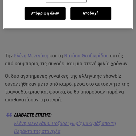
Απόρριψη όλων
Αποδοχή
Την
Ελένη Μενεγάκη
και τη
Νατάσα Θεοδωρίδου
εκτός
από κουμπαριά, τις συνδέει και μία στενή φιλία χρόνων.
Οι δυο αγαπημένες γυναίκες της ελληνικής showbiz
συναντήθηκαν μετά από καιρό, μέσα στο αυτοκίνητο της
τραγουδίστριας και φυσικά, δε θα μπορούσαν παρά να
απαθανατίσουν τη στιγμή.
Ελένη Μενεγάκη: Ποζάρει χωρίς μακιγιάζ από τη
βεράντα της στα Άχλα