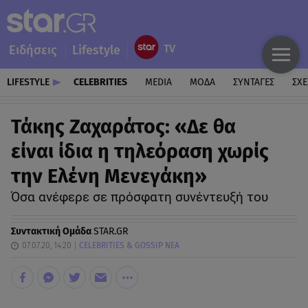
Ειδήσεις
Lifestyle
LIFESTYLE
CELEBRITIES
MEDIA
ΜΟΔΑ
ΣΥΝΤΑΓΕΣ
ΣΧΕ
Τάκης Ζαχαράτος: «Δε θα
είναι ίδια η τηλεόραση χωρίς
την Ελένη Μενεγάκη»
Όσα ανέφερε σε πρόσφατη συνέντευξή του
Συντακτική Ομάδα
STAR.GR
07.07.20, 14:20
CELEBRITIES & GOSSIP ΝΕΑ