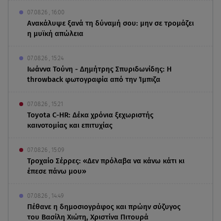
07.08.26 , 16:00
Ανακάλυψε ξανά τη δύναμή σου: μην σε τρομάζει
η μυϊκή απώλεια
07.08.26 , 15:24
Ιωάννα Τούνη - Δημήτρης Σπυριδωνίδης: Η
throwback φωτογραφία από την Ίμπιζα
07.08.26 , 15:21
Toyota C-HR: Δέκα χρόνια ξεχωριστής
καινοτομίας και επιτυχίας
07.08.26 , 15:09
Τροχαίο Σέρρες: «Δεν πρόλαβα να κάνω κάτι κι
έπεσε πάνω μου»
07.08.26 , 14:49
Πέθανε η δημοσιογράφος και πρώην σύζυγος
του Βασίλη Χιώτη, Χριστίνα Πιτουρά