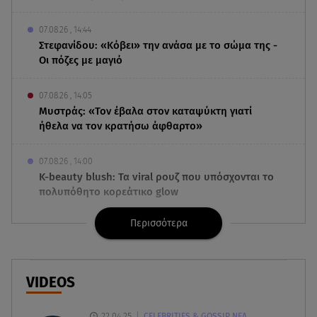
07.08.26 , 14:44
Στεφανίδου: «Κόβει» την ανάσα με το σώμα της -
Οι πόζες με μαγιό
07.08.26 , 14:05
Μυστράς: «Τον έβαλα στον καταψύκτη γιατί
ήθελα να τον κρατήσω άφθαρτο»
07.08.26 , 14:00
K-beauty blush: Τα viral ρουζ που υπόσχονται το
πολυπόθητο κορεάτικο glow
Περισσότερα
07.08.26 , 13:42
Παραλίες: Πάνω από 1.500 έλεγχοι - Στη μάχη
drones και νέες τεχνολογίες
VIDEOS
07.08.26 , 13:33
Καινούργιου:Πένθος για συνεργάτιδά της «Θα
22.04.25
CELEBRITIES & GOSSIP ΝΕΑ