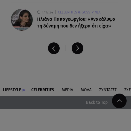
17.12.24
CELEBRITIES & GOSSIP ΝΕΑ
Ηλιάνα Παπαγεωργίου: «Ανακάλυψα
τη δύναμη που δεν ήξερα ότι είχα»
LIFESTYLE
CELEBRITIES
MEDIA
ΜΟΔΑ
ΣΥΝΤΑΓΕΣ
ΣΧΕ
Back to Top