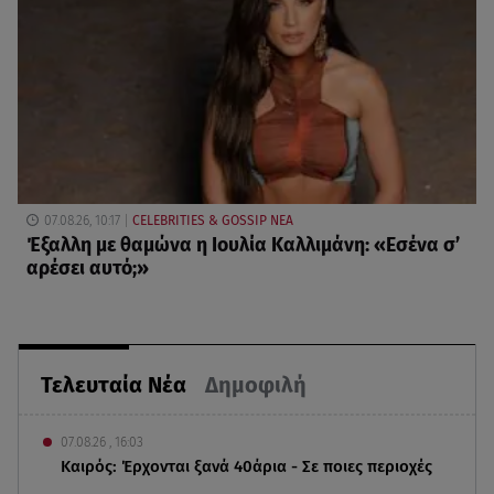
07.08.26, 10:17
CELEBRITIES & GOSSIP ΝΕΑ
Έξαλλη με θαμώνα η Ιουλία Καλλιμάνη: «Εσένα σ’
αρέσει αυτό;»
Τελευταία Νέα
Δημοφιλή
07.08.26 , 16:03
Καιρός: Έρχονται ξανά 40άρια - Σε ποιες περιοχές