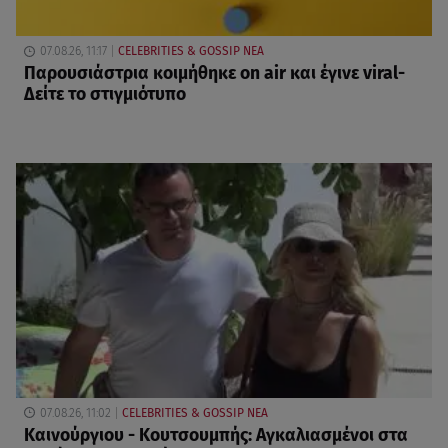
07.08.26, 11:17
CELEBRITIES & GOSSIP ΝΕΑ
Παρουσιάστρια κοιμήθηκε on air και έγινε viral-
Δείτε το στιγμιότυπο
07.08.26, 11:02
CELEBRITIES & GOSSIP ΝΕΑ
Καινούργιου - Κουτσουμπής: Αγκαλιασμένοι στα