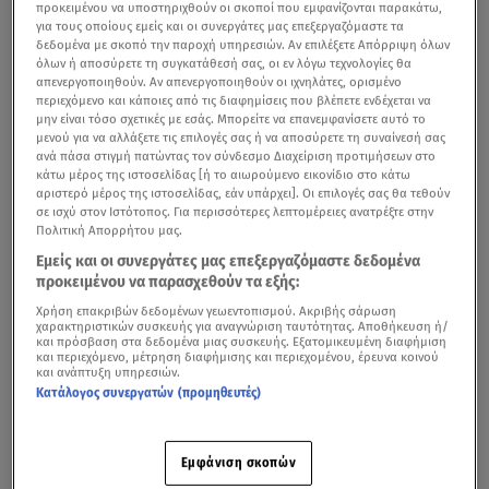
προκειμένου να υποστηριχθούν οι σκοποί που εμφανίζονται παρακάτω,
για τους οποίους εμείς και οι συνεργάτες μας επεξεργαζόμαστε τα
δεδομένα με σκοπό την παροχή υπηρεσιών. Αν επιλέξετε Απόρριψη όλων
όλων ή αποσύρετε τη συγκατάθεσή σας, οι εν λόγω τεχνολογίες θα
απενεργοποιηθούν. Αν απενεργοποιηθούν οι ιχνηλάτες, ορισμένο
περιεχόμενο και κάποιες από τις διαφημίσεις που βλέπετε ενδέχεται να
μην είναι τόσο σχετικές με εσάς. Μπορείτε να επανεμφανίσετε αυτό το
μενού για να αλλάξετε τις επιλογές σας ή να αποσύρετε τη συναίνεσή σας
ανά πάσα στιγμή πατώντας τον σύνδεσμο Διαχείριση προτιμήσεων στο
κάτω μέρος της ιστοσελίδας [ή το αιωρούμενο εικονίδιο στο κάτω
αριστερό μέρος της ιστοσελίδας, εάν υπάρχει]. Οι επιλογές σας θα τεθούν
σε ισχύ στον Ιστότοπος. Για περισσότερες λεπτομέρειες ανατρέξτε στην
Πολιτική Απορρήτου μας.
Εμείς και οι συνεργάτες μας επεξεργαζόμαστε δεδομένα
προκειμένου να παρασχεθούν τα εξής:
Χρήση επακριβών δεδομένων γεωεντοπισμού. Ακριβής σάρωση
χαρακτηριστικών συσκευής για αναγνώριση ταυτότητας. Αποθήκευση ή/
και πρόσβαση στα δεδομένα μιας συσκευής. Εξατομικευμένη διαφήμιση
και περιεχόμενο, μέτρηση διαφήμισης και περιεχομένου, έρευνα κοινού
και ανάπτυξη υπηρεσιών.
Κατάλογος συνεργατών (προμηθευτές)
Εμφάνιση σκοπών