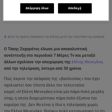
Απόρριψη όλων
Αποδοχή
Δείτε τις πρώτες δηλώσεις της Ελένης μετά την τελευταία της εκπομπή
Ο Τάκης Ζαχαράτος έδωσε μια αποκαλυπτική
συνέντευξη στο περιοδικό 7 Μέρες Tv και μεταξύ
άλλων σχολίασε την αποχώρηση της
Ελένης Μενεγάκη
από την τηλεόραση, ύστερα από 30 χρόνια
.
Πώς έκρινε την απόφαση της «βασίλισσας» που έχει
σχολιαστεί όσο τίποτα άλλο τον τελευταίοο
καιρό; «Η Ελένη Μενεγάκη είναι μία πάρα πολύ μεγάλη
σταρ, η οποία διαχειρίστηκε πάρα πολύ έξυπνα την
καριέρα της. Δεν θα είναι η ίδια η τηλεόραση χωρίς
την Ελένη Μενεγάκη. Βρίσκω πολύ εντυπωσιακό το ότι