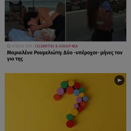
07.08.26, 12:51
CELEBRITIES & GOSSIP ΝΕΑ
Μαριαλένα Ρουμελιώτη: Δύο -υπέροχοι- μήνες τον
γιο της