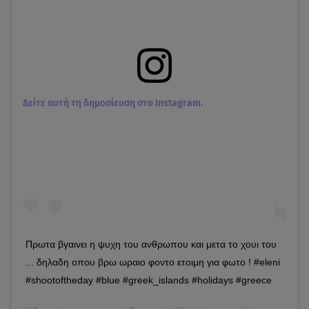
Δείτε αυτή τη δημοσίευση στο Instagram.
Πρωτα βγαινει η ψυχη του ανθρωπου και μετα το χουι του
... δηλαδη οπου βρω ωραιο φοντο ετοιμη για φωτο ! #eleni
#shootoftheday #blue #greek_islands #holidays #greece