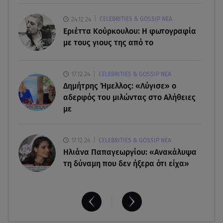
Φωτιά στο Στεφάνι Κορίνθου: Μήνυμα από το 112
- Σηκώθηκαν εναέρια μέσα
24.12.24
CELEBRITIES & GOSSIP ΝΕΑ
Εριέττα Κούρκουλου: Η φωτογραφία
με τους γιους της από το
07.08.26 , 18:34
Έξοδος Αυγούστου: Στο 100% η πληρότητα για
Κυκλάδες
17.12.24
CELEBRITIES & GOSSIP ΝΕΑ
Δημήτρης Ήμελλος: «Λύγισε» ο
αδερφός του μιλώντας στο Αλήθειες
με
17.12.24
CELEBRITIES & GOSSIP ΝΕΑ
Ηλιάνα Παπαγεωργίου: «Ανακάλυψα
τη δύναμη που δεν ήξερα ότι είχα»