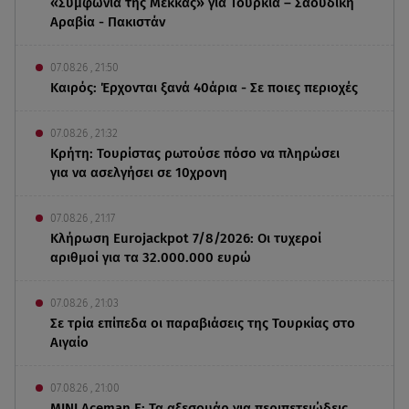
«Συμφωνία της Μέκκας» για Τουρκία – Σαουδική
Αραβία - Πακιστάν
07.08.26 , 21:50
Καιρός: Έρχονται ξανά 40άρια - Σε ποιες περιοχές
07.08.26 , 21:32
Κρήτη: Τουρίστας ρωτούσε πόσο να πληρώσει
για να ασελγήσει σε 10χρονη
07.08.26 , 21:17
Κλήρωση Eurojackpot 7/8/2026: Οι τυχεροί
αριθμοί για τα 32.000.000 ευρώ
07.08.26 , 21:03
Σε τρία επίπεδα οι παραβιάσεις της Τουρκίας στο
Αιγαίο
07.08.26 , 21:00
MINI Aceman E: Τα αξεσουάρ για περιπετειώδεις