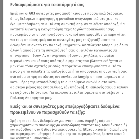
Ενδιαφερόμαστε για το απόρρητό σας
Εμείς και οι
603
συνεργάτες μας αποθηκεύουμε προσωπικά δεδομένα,
όπως δεδομένα περιήγησης ή μοναδικά αναγνωριστικά στοιχεία, και
έχουμε πρόσβαση σε αυτά στη συσκευή σας. Αν επιλέξετε Αποδοχή, θα
καταστεί δυνατή η ενεργοποίηση τεχνολογιών παρακολούθησης
προκειμένου να υποστηριχθούν οι σκοποί που εμφανίζονται παρακάτω,
για τους οποίους εμείς και οι συνεργάτες μας επεξεργαζόμαστε τα
δεδομένα με σκοπό την παροχή υπηρεσιών. Αν επιλέξετε Απόρριψη όλων
όλων ή αποσύρετε τη συγκατάθεσή σας, οι εν λόγω τεχνολογίες θα
απενεργοποιηθούν. Αν απενεργοποιηθούν οι ιχνηλάτες, ορισμένο
περιεχόμενο και κάποιες από τις διαφημίσεις που βλέπετε ενδέχεται να
μην είναι τόσο σχετικές με εσάς. Μπορείτε να επανεμφανίσετε αυτό το
μενού για να αλλάξετε τις επιλογές σας ή να αποσύρετε τη συναίνεσή σας
ανά πάσα στιγμή πατώντας τον σύνδεσμο Διαχείριση προτιμήσεων στο
κάτω μέρος της ιστοσελίδας [ή το αιωρούμενο εικονίδιο στο κάτω
αριστερό μέρος της ιστοσελίδας, εάν υπάρχει]. Οι επιλογές σας θα τεθούν
σε ισχύ στον Ιστότοπος. Για περισσότερες λεπτομέρειες ανατρέξτε στην
Πολιτική Απορρήτου μας.
Εμείς και οι συνεργάτες μας επεξεργαζόμαστε δεδομένα
προκειμένου να παρασχεθούν τα εξής:
Χρήση επακριβών δεδομένων γεωεντοπισμού. Ακριβής σάρωση
χαρακτηριστικών συσκευής για αναγνώριση ταυτότητας. Αποθήκευση ή/
και πρόσβαση στα δεδομένα μιας συσκευής. Εξατομικευμένη διαφήμιση
και περιεχόμενο, μέτρηση διαφήμισης και περιεχομένου, έρευνα κοινού
και ανάπτυξη υπηρεσιών.