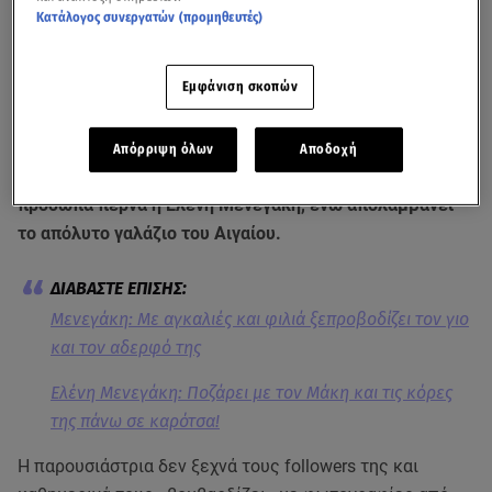
Κατάλογος συνεργατών (προμηθευτές)
Εμφάνιση σκοπών
Απόρριψη όλων
Αποδοχή
Ξέγνοιαστες στιγμές μαζί με τα αγαπημένα της
πρόσωπα περνά η Ελένη Μενεγάκη, ενώ απολαμβάνει
το απόλυτο γαλάζιο του Αιγαίου.
Μενεγάκη: Με αγκαλιές και φιλιά ξεπροβοδίζει τον γιο
και τον αδερφό της
Ελένη Μενεγάκη: Ποζάρει με τον Μάκη και τις κόρες
της πάνω σε καρότσα!
Η παρουσιάστρια δεν ξεχνά τους followers της και