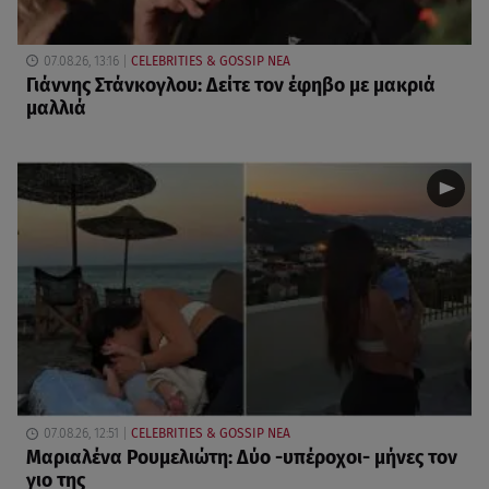
07.08.26, 13:16
CELEBRITIES & GOSSIP ΝΕΑ
Γιάννης Στάνκογλου: Δείτε τον έφηβο με μακριά
μαλλιά
07.08.26, 12:51
CELEBRITIES & GOSSIP ΝΕΑ
Μαριαλένα Ρουμελιώτη: Δύο -υπέροχοι- μήνες τον
γιο της