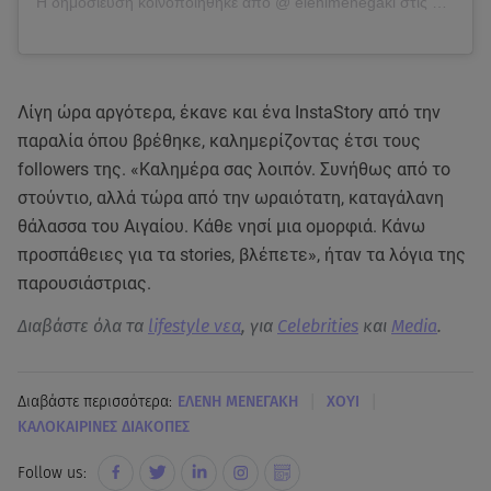
Η δημοσίευση κοινοποιήθηκε από @
elenimenegaki
στις
4 Ιούλ, 
Λίγη ώρα αργότερα, έκανε και ένα InstaStory από την
παραλία όπου βρέθηκε, καλημερίζοντας έτσι τους
followers της. «Καλημέρα σας λοιπόν. Συνήθως από το
στούντιο, αλλά τώρα από την ωραιότατη, καταγάλανη
θάλασσα του Αιγαίου. Κάθε νησί μια ομορφιά. Κάνω
προσπάθειες για τα stories, βλέπετε», ήταν τα λόγια της
παρουσιάστριας.
Διαβάστε όλα τα
lifestyle νεα
, για
Celebrities
και
Media
.
|
|
Διαβάστε περισσότερα:
ΕΛΕΝΗ ΜΕΝΕΓΑΚΗ
ΧΟΥΙ
ΚΑΛΟΚΑΙΡΙΝΕΣ ΔΙΑΚΟΠΕΣ
Follow us: