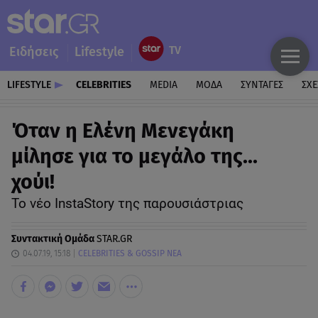
Ειδήσεις
Lifestyle
LIFESTYLE
CELEBRITIES
MEDIA
ΜΟΔΑ
ΣΥΝΤΑΓΕΣ
ΣΧΕ
Όταν η Ελένη Μενεγάκη
μίλησε για το μεγάλο της…
χούι!
Το νέο InstaStory της παρουσιάστριας
Συντακτική Ομάδα
STAR.GR
04.07.19, 15:18
CELEBRITIES & GOSSIP ΝΕΑ