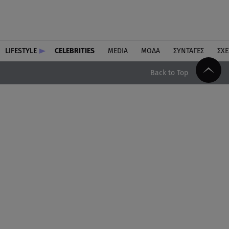
LIFESTYLE
CELEBRITIES
MEDIA
ΜΟΔΑ
ΣΥΝΤΑΓΕΣ
ΣΧΕ
Back to Top