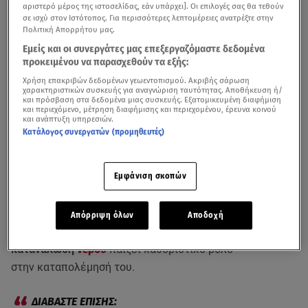
αριστερό μέρος της ιστοσελίδας, εάν υπάρχει]. Οι επιλογές σας θα τεθούν
σε ισχύ στον Ιστότοπος. Για περισσότερες λεπτομέρειες ανατρέξτε στην
Πολιτική Απορρήτου μας.
Εμείς και οι συνεργάτες μας επεξεργαζόμαστε δεδομένα
προκειμένου να παρασχεθούν τα εξής:
Χρήση επακριβών δεδομένων γεωεντοπισμού. Ακριβής σάρωση
χαρακτηριστικών συσκευής για αναγνώριση ταυτότητας. Αποθήκευση ή/
και πρόσβαση στα δεδομένα μιας συσκευής. Εξατομικευμένη διαφήμιση
και περιεχόμενο, μέτρηση διαφήμισης και περιεχομένου, έρευνα κοινού
και ανάπτυξη υπηρεσιών.
Κατάλογος συνεργατών (προμηθευτές)
Εμφάνιση σκοπών
Υποφέρετε συχνά από
πονοκεφάλους
; Υπάρχουν
κάποιες
τροφές
που βοηθούν στην αποτελεσματική
Απόρριψη όλων
Αποδοχή
ανακούφιση
από τον πονοκέφαλο, ενώ και
η επαρκής
κατανάλωση
νερού
παίζει καθοριστικό ρόλο
στην καταπολέμησή του.