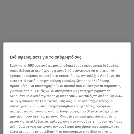
Ενδιαφερόμαστε για το απόρρητό σας
Εμείς και οι
603
συνεργάτες μας αποθηκεύουμε προσωπικά δεδομένα,
όπως δεδομένα περιήγησης ή μοναδικά αναγνωριστικά στοιχεία, και
έχουμε πρόσβαση σε αυτά στη συσκευή σας. Αν επιλέξετε Αποδοχή, θα
καταστεί δυνατή η ενεργοποίηση τεχνολογιών παρακολούθησης
προκειμένου να υποστηριχθούν οι σκοποί που εμφανίζονται παρακάτω,
για τους οποίους εμείς και οι συνεργάτες μας επεξεργαζόμαστε τα
δεδομένα με σκοπό την παροχή υπηρεσιών. Αν επιλέξετε Απόρριψη όλων
όλων ή αποσύρετε τη συγκατάθεσή σας, οι εν λόγω τεχνολογίες θα
απενεργοποιηθούν. Αν απενεργοποιηθούν οι ιχνηλάτες, ορισμένο
περιεχόμενο και κάποιες από τις διαφημίσεις που βλέπετε ενδέχεται να
μην είναι τόσο σχετικές με εσάς. Μπορείτε να επανεμφανίσετε αυτό το
μενού για να αλλάξετε τις επιλογές σας ή να αποσύρετε τη συναίνεσή σας
ανά πάσα στιγμή πατώντας τον σύνδεσμο Διαχείριση προτιμήσεων στο
κάτω μέρος της ιστοσελίδας [ή το αιωρούμενο εικονίδιο στο κάτω