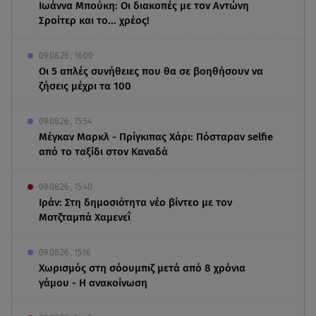
Ιωάννα Μπούκη: Οι διακοπές με τον Αντώνη
Σροίτερ και το... χρέος!
09.08.26 , 16:00
Οι 5 απλές συνήθειες που θα σε βοηθήσουν να
ζήσεις μέχρι τα 100
09.08.26 , 15:54
Μέγκαν Μαρκλ - Πρίγκιπας Χάρι: Πόσταραν selfie
από το ταξίδι στον Καναδά
09.08.26 , 15:40
Ιράν: Στη δημοσιότητα νέο βίντεο με τον
Μοτζταμπά Χαμενεΐ
09.08.26 , 15:16
Χωρισμός στη σόουμπιζ μετά από 8 χρόνια
γάμου - Η ανακοίνωση