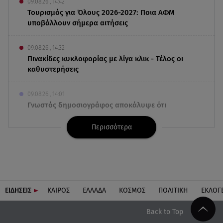
09.08.26 , 14:42
Τουρισμός για Όλους 2026-2027: Ποια ΑΦΜ
υποβάλλουν σήμερα αιτήσεις
09.08.26 , 14:32
Πινακίδες κυκλοφορίας με λίγα κλικ - Τέλος οι
καθυστερήσεις
09.08.26 , 14:01
Γνωστός δημοσιογράφος αποκάλυψε ότι
σύντομα παντρεύεται τη σύντροφό του
Περισσότερα
09.08.26 , 14:00
Αδιάβροχη μάσκαρα: αφαίρεσε την χωρίς να
ταλαιπωρείς τις βλεφερίδες σου
09.08.26 , 13:47
ΕΙΔΗΣΕΙΣ
ΚΑΙΡΟΣ
ΕΛΛΑΔΑ
ΚΟΣΜΟΣ
ΠΟΛΙΤΙΚΗ
ΕΚΛΟΓ
Χούθι: «Χτύπησαν» διυλιστήριο της Aramco στη
Σαουδική Αραβία
Back to Top