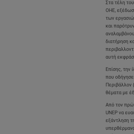
Στα τέλη του
ΟΗΕ, εξέδωσε
των εργασιώ
και παρότρυ
αναλαμβάνουν
διατήρηση κα
περιβαλλοντ
αυτή εκφράσ
Επίσης, την 
που οδήγησε
Περιβάλλον 
θέματα με έδ
Από τoν πρώ
UNEP να ευαι
εξάντληση τη
υπερθέρμανση