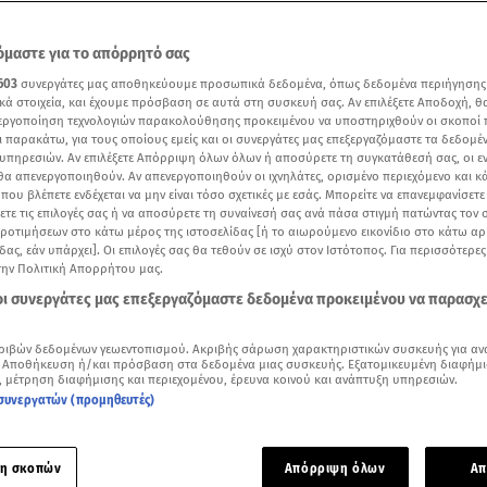
μαστε για το απόρρητό σας
603
συνεργάτες μας αποθηκεύουμε προσωπικά δεδομένα, όπως δεδομένα περιήγησης
κά στοιχεία, και έχουμε πρόσβαση σε αυτά στη συσκευή σας. Αν επιλέξετε Αποδοχή, θ
νεργοποίηση τεχνολογιών παρακολούθησης προκειμένου να υποστηριχθούν οι σκοποί
ι παρακάτω, για τους οποίους εμείς και οι συνεργάτες μας επεξεργαζόμαστε τα δεδομέ
υπηρεσιών. Αν επιλέξετε Απόρριψη όλων όλων ή αποσύρετε τη συγκατάθεσή σας, οι ε
 θα απενεργοποιηθούν. Αν απενεργοποιηθούν οι ιχνηλάτες, ορισμένο περιεχόμενο και κά
 που βλέπετε ενδέχεται να μην είναι τόσο σχετικές με εσάς. Μπορείτε να επανεμφανίσετ
ξετε τις επιλογές σας ή να αποσύρετε τη συναίνεσή σας ανά πάσα στιγμή πατώντας τον
προτιμήσεων στο κάτω μέρος της ιστοσελίδας [ή το αιωρούμενο εικονίδιο στο κάτω α
Δείτε περισσότερα άρθρα μας στα αποτελέσματα αναζήτησης
δας, εάν υπάρχει]. Οι επιλογές σας θα τεθούν σε ισχύ στον Ιστότοπος. Για περισσότερε
την Πολιτική Απορρήτου μας.
Add star.gr on Google
 οι συνεργάτες μας επεξεργαζόμαστε δεδομένα προκειμένου να παρασχ
ριβών δεδομένων γεωεντοπισμού. Ακριβής σάρωση χαρακτηριστικών συσκευής για αν
ε το άρθρο
3:14
λεπτά
 Αποθήκευση ή/και πρόσβαση στα δεδομένα μιας συσκευής. Εξατομικευμένη διαφήμι
, μέτρηση διαφήμισης και περιεχομένου, έρευνα κοινού και ανάπτυξη υπηρεσιών.
συνεργατών (προμηθευτές)
 το
Εορτολόγιο
, σήμερα, Παρασκευή 5 Ιουνίου, η εκκλησία τιμ
ωροθέου ιερομάρτυρος, Αγίου Πλουτάρχου μάρτυρος και Αγί
ς Αιγύπτου.
η σκοπών
Απόρριψη όλων
Απ