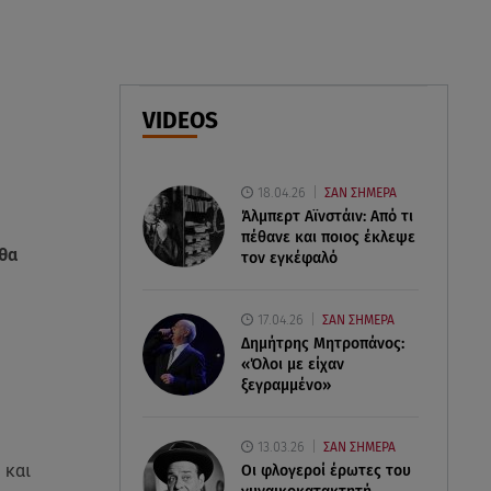
06.08.26 , 16:25
Μικαέλα Κάσαρη: Έτοιμη για το
Miss World
06.08.26 , 16:17
VIDEOS
Έλληνας ηθοποιός: «Δεν
πιστεύω στον Θεό. Είναι
δημιούργημα του ανθρώπου»
18.04.26
ΣΑΝ ΣΗΜΕΡΑ
Άλμπερτ Αϊνστάιν: Από τι
πέθανε και ποιος έκλεψε
 θα
τον εγκέφαλό
17.04.26
ΣΑΝ ΣΗΜΕΡΑ
Δημήτρης Μητροπάνος:
«Όλοι με είχαν
ξεγραμμένο»
13.03.26
ΣΑΝ ΣΗΜΕΡΑ
 και
Οι φλογεροί έρωτες του