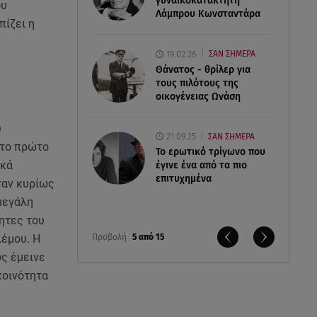
γυναικοκατακτητή
ου
Λάμπρου Κωνσταντάρα
πίζει η
19.02.26
ΣΑΝ ΣΗΜΕΡΑ
Θάνατος - θρίλερ για
τους πιλότους της
οικογένειας Ωνάση
ύ
21.09.25
ΣΑΝ ΣΗΜΕΡΑ
 το πρώτο
Το ερωτικό τρίγωνο που
ικά
έγινε ένα από τα πιο
επιτυχημένα
ταν κυρίως
μεγάλη
ητες του
Προβολή
5 από 15
λέμου. Η
ς έμεινε
κοινότητα