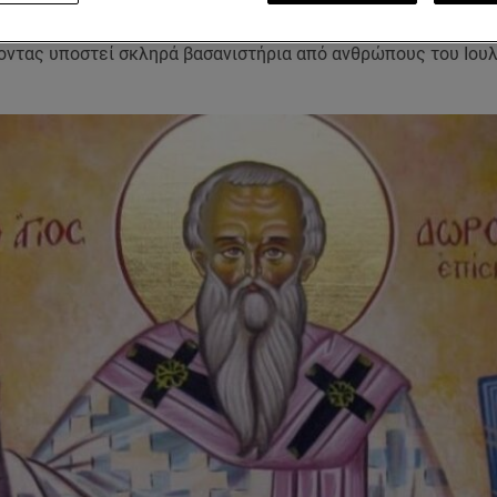
θεος ήταν επίσκοπος Τύρου, που πέθανε στη Θράκη το 362, 
χοντας υποστεί σκληρά βασανιστήρια από ανθρώπους του Ιουλ