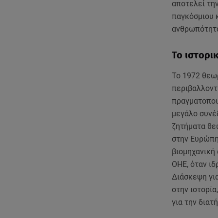
αποτελεί τη
παγκόσμιου 
ανθρωπότητ
Το ιστορι
Το 1972 θεωρ
περιβαλλοντι
πραγματοποι
μεγάλο συνέδ
ζητήματα θε
στην Ευρώπη 
βιομηχανική
ΟΗΕ, όταν ιδ
Διάσκεψη γι
στην ιστορία
για την διατ