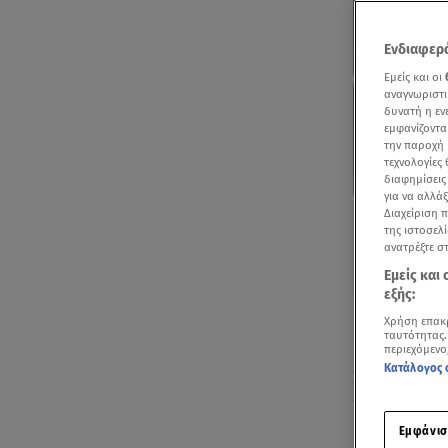
Ενδιαφερό
Εμείς και οι
αναγνωριστι
δυνατή η ε
εμφανίζοντα
την παροχή 
τεχνολογίες
διαφημίσεις
για να αλλά
Διαχείριση 
της ιστοσελί
ανατρέξτε σ
Εμείς και
εξής:
Χρήση επακ
Ακούστ
ταυτότητας.
περιεχόμενο
Κατάλογος 
Σύμφωνα με
των Αγίου Δ
Μαρτύρων τη
Εμφάνισ