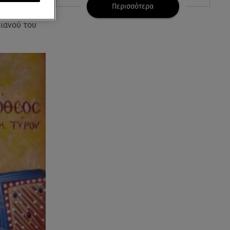
πυρκαγιάς
Περισσότερα
σε ηλικία
ιανού του
06.08.26 , 18:30
Ελενα Τσαβαλιά: Η throwback
φωτογραφία της με μπικίνι!
06.08.26 , 18:12
Τουρισμός για Όλους 2026-
2027: Ποια ΑΦΜ κάνουν σήμερα
αίτηση
06.08.26 , 17:53
Αμαλία Κωστοπούλου: Συνεχίζει
τις διακοπές της στο
κοσμοπολίτικο Κάπρι
06.08.26 , 17:53
Mercedes-Benz GLB: Τώρα με
όφελος 2.000 ευρώ