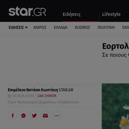
Αθλητικά
Quiz
Ειδήσεις
Lifestyle
Αυτοκίνητο
ΕΙΔΗΣΕΙΣ
ΚΑΙΡΟΣ
ΕΛΛΑΔΑ
ΚΟΣΜΟΣ
ΠΟΛΙΤΙΚΗ
ΕΚ
Εορτολό
Σε ποιους 
Επιμέλεια
Νατάσα Κωστάκη
STAR.GR
05.06.26, 03:00
ΣΑΝ ΣΗΜΕΡΑ
Πηγή: Φωτογραφία εξωφύλλου: Unsplash.com