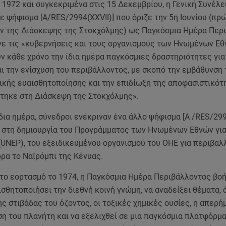
 1972 και συγκεκριμένα στις 15 Δεκεμβρίου, η Γενική Συνέλ
 ψήφισμα [A/RES/2994(XXVII)] που όριζε την 5η Ιουνίου (πρ
ν της Διάσκεψης της Στοκχόλμης) ως Παγκόσμια Ημέρα Περ
νε τις «κυβερνήσεις και τους οργανισμούς των Ηνωμένων Εθ
 κάθε χρόνο την ίδια ημέρα παγκόσμιες δραστηριότητες για
ι την ενίσχυση του περιβάλλοντος, με σκοπό την εμβάθυνση 
ικής ευαισθητοποίησης και την επιδίωξη της αποφασιστικότ
τηκε στη Διάσκεψη της Στοκχόλμης».
ίδια ημέρα, σύνεδροι ενέκριναν ένα άλλο ψήφισμα [A /RES/299
 στη δημιουργία του Προγράμματος των Ηνωμένων Εθνών για
(UNEP), του εξειδικευμένου οργανισμού του ΟΗΕ για περιβαλ
ρα το Ναϊρόμπι της Κένυας.
το εορτασμό το 1974, η Παγκόσμια Ημέρα Περιβάλλοντος βο
σθητοποιήσει την διεθνή κοινή γνώμη, να αναδείξει θέματα,
ς στιβάδας του όζοντος, οι τοξικές χημικές ουσίες, η απερή
 του πλανήτη και να εξελιχθεί σε μια παγκόσμια πλατφόρμα