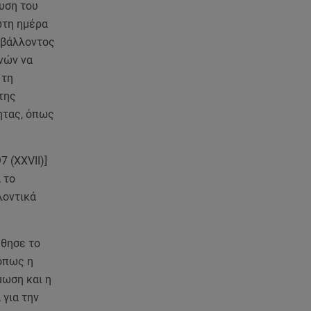
ευση του
ώτη ημέρα
ιβάλλοντος
νών να
 τη
της
ητας, όπως
7 (XXVII)]
 το
λοντικά
ήθησε το
 όπως η
μωση και η
 για την