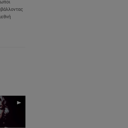
ρωποι
υμβάλλοντας
ιεθνή