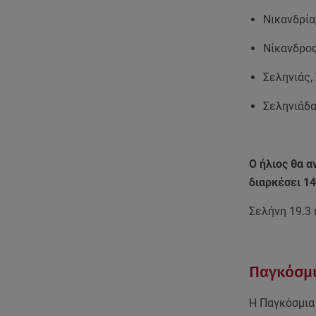
Νικανδρία
Νίκανδρο
Σεληνιάς,
Σεληνιάδα
Ο ήλιος θα α
διαρκέσει 1
Σελήνη 19.3
Παγκόσμ
Η Παγκόσμια 