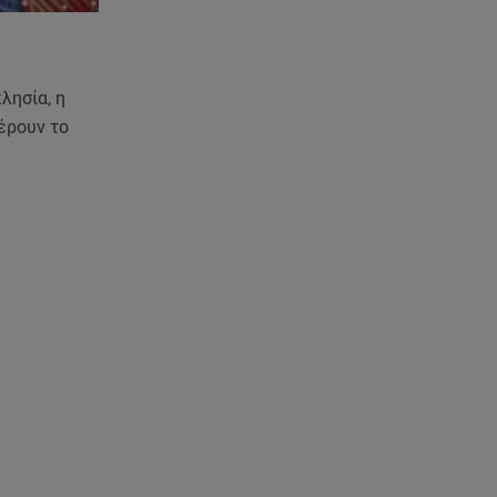
06.08.26 , 17:43
Συμφωνία Ιράν – Ομάν για τα
Στενά του Ορμούζ
λησία, η
06.08.26 , 17:12
φέρουν το
Μαρία Κορινθίου: «Έχω πατήσει
φρένο» - Δηλώνει χορτασμένη
και μπουχτισμένη!
06.08.26 , 16:57
Άνω Λιόσια: Πήγε να κλέψει
καλώδια, έπαθε ηλεκτροπληξία
και πέθανε
06.08.26 , 16:50
Οι έξι πιο επικίνδυνες
εβδομάδες του έτους για
δασικές πυρκαγιές