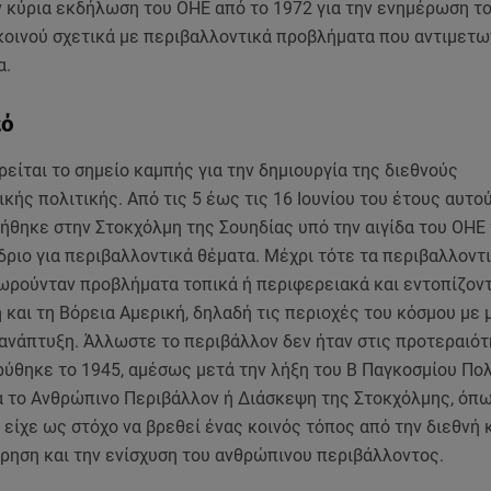
ν κύρια εκδήλωση του ΟΗΕ από το 1972 για την ενημέρωση τ
κοινού σχετικά με περιβαλλοντικά προβλήματα που αντιμετω
α.
κό
είται το σημείο καμπής για την δημιουργία της διεθνούς
κής πολιτικής. Από τις 5 έως τις 16 Ιουνίου του έτους αυτο
ήθηκε στην Στοκχόλμη της Σουηδίας υπό την αιγίδα του ΟΗΕ
ριο για περιβαλλοντικά θέματα. Μέχρι τότε τα περιβαλλοντ
ωρούνταν προβλήματα τοπικά ή περιφερειακά και εντοπίζον
και τη Βόρεια Αμερική, δηλαδή τις περιοχές του κόσμου με 
 ανάπτυξη. Άλλωστε το περιβάλλον δεν ήταν στις προτεραιότ
ρύθηκε το 1945, αμέσως μετά την λήξη του Β Παγκοσμίου Πο
α το Ανθρώπινο Περιβάλλον ή Διάσκεψη της Στοκχόλμης, όπω
, είχε ως στόχο να βρεθεί ένας κοινός τόπος από την διεθνή 
ήρηση και την ενίσχυση του ανθρώπινου περιβάλλοντος.