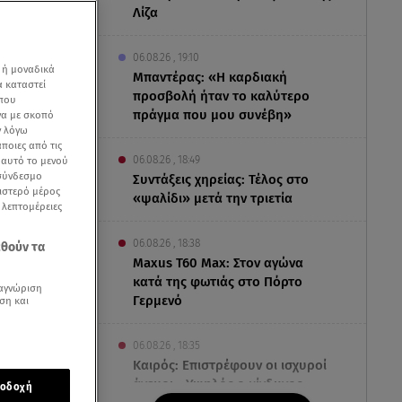
Λίζα
06.08.26 , 19:10
 ή μοναδικά
Μπαντέρας: «Η καρδιακή
α καταστεί
προσβολή ήταν το καλύτερο
 που
πράγμα που μου συνέβη»
να με σκοπό
ν λόγω
ποιες από τις
06.08.26 , 18:49
ε αυτό το μενού
 σύνδεσμο
Συντάξεις χηρείας: Τέλος στο
ριστερό μέρος
«ψαλίδι» μετά την τριετία
ς λεπτομέρειες
06.08.26 , 18:38
εθούν τα
Maxus T60 Max: Στον αγώνα
κατά της φωτιάς στο Πόρτο
αγνώριση
Γερμενό
ση και
ά τη μνήμη
06.08.26 , 18:35
ων δέκα
Καιρός: Επιστρέφουν οι ισχυροί
άνεμοι - Υψηλός ο κίνδυνος
οδοχή