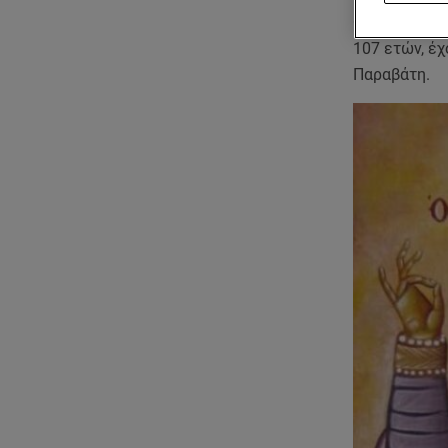
Ο Άγιος Δωρό
107 ετών, έ
Παραβάτη.