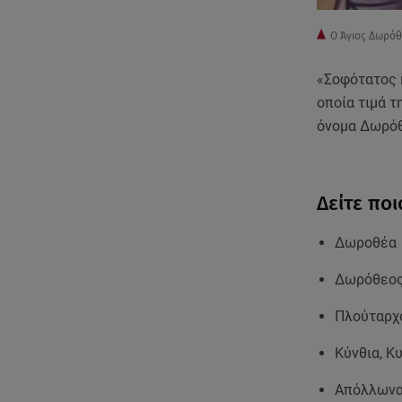
Ο Άγιος Δωρό
«Σοφότατος 
οποία τιμά τ
όνομα Δωρόθ
Δείτε ποι
Δωροθέα
Δωρόθεο
Πλούταρχ
Κύνθια, Κ
Απόλλωνα