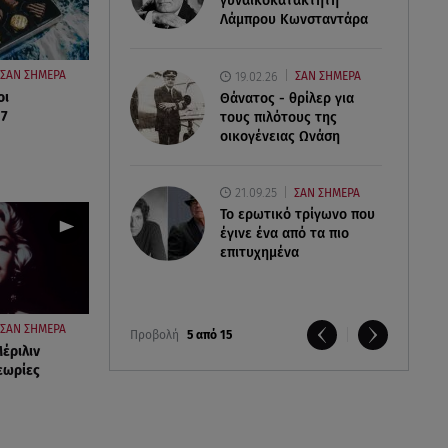
γυναικοκατακτητή
Λάμπρου Κωνσταντάρα
ΣΑΝ ΣΗΜΕΡΑ
19.02.26
ΣΑΝ ΣΗΜΕΡΑ
οι
Θάνατος - θρίλερ για
 7
τους πιλότους της
οικογένειας Ωνάση
21.09.25
ΣΑΝ ΣΗΜΕΡΑ
Το ερωτικό τρίγωνο που
έγινε ένα από τα πιο
επιτυχημένα
ΣΑΝ ΣΗΜΕΡΑ
Προβολή
5 από 15
έριλιν
εωρίες