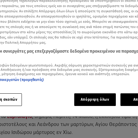
νεργοποίηση τεχνολογιών παρακολούθησης προκειμένου να υποστηριχθούν οι σκοποί
ι παρακάτω, για τους οποίους εμείς και οι συνεργάτες μας επεξεργαζόμαστε τα δεδομέ
υπηρεσιών. Αν επιλέξετε Απόρριψη όλων όλων ή αποσύρετε τη συγκατάθεσή σας, οι ε
 θα απενεργοποιηθούν. Αν απενεργοποιηθούν οι ιχνηλάτες, ορισμένο περιεχόμενο και κά
 που βλέπετε ενδέχεται να μην είναι τόσο σχετικές με εσάς. Μπορείτε να επανεμφανίσετ
ξετε τις επιλογές σας ή να αποσύρετε τη συναίνεσή σας ανά πάσα στιγμή πατώντας τον
προτιμήσεων στο κάτω μέρος της ιστοσελίδας [ή το αιωρούμενο εικονίδιο στο κάτω α
δας, εάν υπάρχει]. Οι επιλογές σας θα τεθούν σε ισχύ στον Ιστότοπος. Για περισσότερε
την Πολιτική Απορρήτου μας.
 οι συνεργάτες μας επεξεργαζόμαστε δεδομένα προκειμένου να παρασχ
ριβών δεδομένων γεωεντοπισμού. Ακριβής σάρωση χαρακτηριστικών συσκευής για αν
Δείτε περισσότερα άρθρα μας στα αποτελέσματα αναζήτησης
 Αποθήκευση ή/και πρόσβαση στα δεδομένα μιας συσκευής. Εξατομικευμένη διαφήμι
, μέτρηση διαφήμισης και περιεχομένου, έρευνα κοινού και ανάπτυξη υπηρεσιών.
Add star.gr on Google
συνεργατών (προμηθευτές)
η σκοπών
Απόρριψη όλων
Απ
ε το άρθρο
0:50
λεπτά
 το
Εορτολόγιο
,
σήμερα, Πέμπτη 14 Μαΐου, η εκκλησία τιμά τη
ριστοτέλους και Λεάνδρου των μαρτύρων, Αγίου Θεράποντος
γίου Ισιδώρου μάρτυρος εν Χίω.