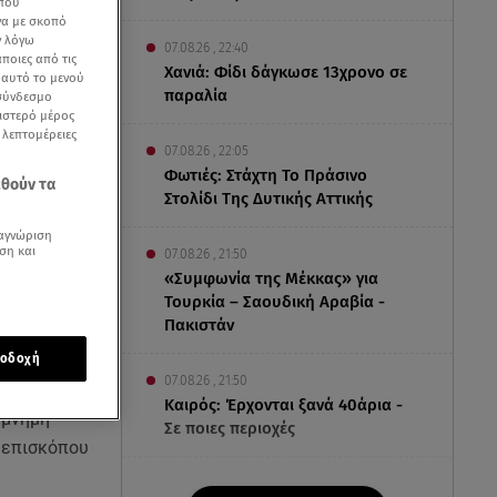
 που
να με σκοπό
ν λόγω
07.08.26 , 22:40
ποιες από τις
Χανιά: Φίδι δάγκωσε 13χρονο σε
ε αυτό το μενού
παραλία
 σύνδεσμο
ριστερό μέρος
ς λεπτομέρειες
07.08.26 , 22:05
Φωτιές: Στάχτη Το Πράσινο
εθούν τα
Στολίδι Της Δυτικής Αττικής
αγνώριση
ση και
07.08.26 , 21:50
«Συμφωνία της Μέκκας» για
Τουρκία – Σαουδική Αραβία -
Πακιστάν
οδοχή
07.08.26 , 21:50
Καιρός: Έρχονται ξανά 40άρια -
 μνήμη
Σε ποιες περιοχές
 επισκόπου
07.08.26 , 21:32