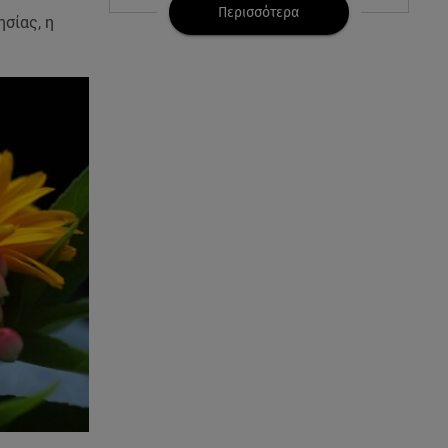
Κρήτη: Τουρίστας ρωτούσε
Περισσότερα
σίας, η
πόσο να πληρώσει για να
ασελγήσει σε 10χρονη
07.08.26 , 21:17
Κλήρωση Eurojackpot
7/8/2026: Οι τυχεροί αριθμοί για
τα 32.000.000 ευρώ
07.08.26 , 21:03
Σε τρία επίπεδα οι παραβιάσεις
της Τουρκίας στο Αιγαίο
07.08.26 , 21:00
MINI Aceman E: Τα αξεσουάρ για
περιπετειώδεις διαδρομές
07.08.26 , 20:47
Χανιά: Νεκρή βρέθηκε
αγνοούμενη - Ξέφυγε από