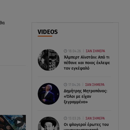
Μήνυμα από το 112 -
Σηκώθηκαν εναέρια μέσα
07.08.26 , 18:34
 θα
Έξοδος Αυγούστου: Στο 100% η
VIDEOS
πληρότητα για Κυκλάδες
18.04.26
ΣΑΝ ΣΗΜΕΡΑ
Άλμπερτ Αϊνστάιν: Από τι
πέθανε και ποιος έκλεψε
τον εγκέφαλό
17.04.26
ΣΑΝ ΣΗΜΕΡΑ
Δημήτρης Μητροπάνος:
«Όλοι με είχαν
ξεγραμμένο»
13.03.26
ΣΑΝ ΣΗΜΕΡΑ
Οι φλογεροί έρωτες του