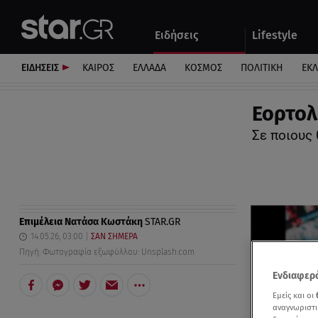
Αθλητικά
Quiz
Ειδήσεις
Lifestyle
Αυτοκίνητο
ΕΙΔΗΣΕΙΣ
ΚΑΙΡΟΣ
ΕΛΛΑΔΑ
ΚΟΣΜΟΣ
ΠΟΛΙΤΙΚΗ
ΕΚ
Εορτολ
Σε ποιους 
Επιμέλεια
Νατάσα Κωστάκη
STAR.GR
14.05.26, 03:00
ΣΑΝ ΣΗΜΕΡΑ
Πηγή: Φωτογραφία εξωφύλλου: Unsplash.com
Ενδιαφερό
Εμείς και οι
αναγνωριστι