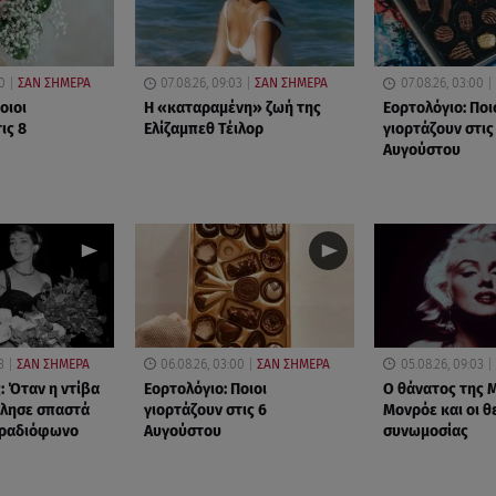
0
ΣΑΝ ΣΗΜΕΡΑ
07.08.26, 09:03
ΣΑΝ ΣΗΜΕΡΑ
07.08.26, 03:00
οιοι
Η «καταραμένη»​​​​​​​ ζωή της
Εορτολόγιο: Ποι
ις 8
Ελίζαμπεθ Τέιλορ
γιορτάζουν στις
Αυγούστου
3
ΣΑΝ ΣΗΜΕΡΑ
06.08.26, 03:00
ΣΑΝ ΣΗΜΕΡΑ
05.08.26, 09:03
: Όταν η ντίβα
Εορτολόγιο: Ποιοι
O θάνατος της Μ
ίλησε σπαστά
γιορτάζουν στις 6
Μονρόε και οι θ
 ραδιόφωνο
Αυγούστου
συνωμοσίας