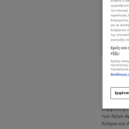
δυνατή η ε
εμφανίζοντα
την παροχή 
τεχνολογίες
διαφημίσεις
για να αλλά
Διαχείριση 
της ιστοσελί
ανατρέξτε σ
Εμείς και
εξής:
Χρήση επακ
ταυτότητας.
περιεχόμενο
Κατάλογος 
Εμφάνισ
Ακούστ
Σύμφωνα με
των Αγίων Α
Κύπρου και Α