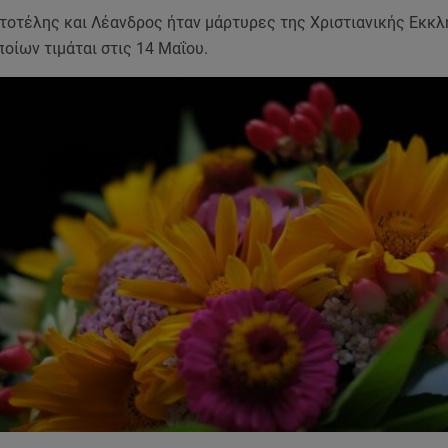
στοτέλης και Λέανδρος ήταν μάρτυρες της Χριστιανικής Εκκλη
οίων τιμάται στις 14 Μαΐου.