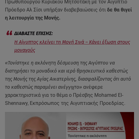
Πρωθυπουργού Κυριάκου Μητσοτάκη με τον Αιγύπτιο
Πρόεδρο Αλ Σίσι υπήρξαν διαβεβαιώσεις ότι
δε θα θιγεί
η λειτουργία της Μονής.
Η Αίγυπτος κλείνει τη Μονή Σινά – Kάνει έξωση στους
μοναχούς
«Τονίστηκε η ακλόνητη δέσμευση της Αιγύπτου να
διατηρήσει το μοναδικό και ιερό θρησκευτικό καθεστώς
της Μονής της Αγίας Αικατερίνης, διασφαλίζοντας ότι αυτό
το καθεστώς παραμένει ανέγγιχτο»
ανέφερε
χαρακτηριστικά για το θέμα ο Πρέσβης Mohamed El-
Shennawy, Εκπρόσωπος της Αιγυπτιακής Προεδρίας.