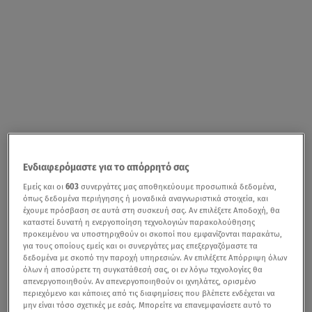
Ενδιαφερόμαστε για το απόρρητό σας
Εμείς και οι
603
συνεργάτες μας αποθηκεύουμε προσωπικά δεδομένα,
όπως δεδομένα περιήγησης ή μοναδικά αναγνωριστικά στοιχεία, και
έχουμε πρόσβαση σε αυτά στη συσκευή σας. Αν επιλέξετε Αποδοχή, θα
καταστεί δυνατή η ενεργοποίηση τεχνολογιών παρακολούθησης
προκειμένου να υποστηριχθούν οι σκοποί που εμφανίζονται παρακάτω,
για τους οποίους εμείς και οι συνεργάτες μας επεξεργαζόμαστε τα
δεδομένα με σκοπό την παροχή υπηρεσιών. Αν επιλέξετε Απόρριψη όλων
όλων ή αποσύρετε τη συγκατάθεσή σας, οι εν λόγω τεχνολογίες θα
απενεργοποιηθούν. Αν απενεργοποιηθούν οι ιχνηλάτες, ορισμένο
περιεχόμενο και κάποιες από τις διαφημίσεις που βλέπετε ενδέχεται να
μην είναι τόσο σχετικές με εσάς. Μπορείτε να επανεμφανίσετε αυτό το