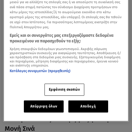
μενού για να αλλάξετε τις επιλογές σας ή να αποσύρετε τη συναίνεσή σας
ανά πάσα στιγμή πατώντας τον σύνδεσμο Διαχείριση προτιμήσεων στο
κάτω μέρος της ιστοσελίδας [ή το αιωρούμενο εικονίδιο στο κάτω
αριστερό μέρος της ιστοσελίδας, εάν υπάρχει]. Οι επιλογές σας θα τεθούν
σε ισχύ στον Ιστότοπος. Για περισσότερες λεπτομέρειες ανατρέξτε στην
Πολιτική Απορρήτου μας.
Εμείς και οι συνεργάτες μας επεξεργαζόμαστε δεδομένα
προκειμένου να παρασχεθούν τα εξής:
Χρήση επακριβών δεδομένων γεωεντοπισμού. Ακριβής σάρωση
Σε εξελιξη είναι ένας
διπλωματικός μαραθώνιος
για
χαρακτηριστικών συσκευής για αναγνώριση ταυτότητας. Αποθήκευση ή/
και πρόσβαση στα δεδομένα μιας συσκευής. Εξατομικευμένη διαφήμιση
την
Ιερά Μονή της Αγίας Αικατερίνης του Σινά
, που θα
και περιεχόμενο, μέτρηση διαφήμισης και περιεχομένου, έρευνα κοινού
και ανάπτυξη υπηρεσιών.
κορυφωθεί τη Δευτέρα με την άφιξη της
ελληνικής
Κατάλογος συνεργατών (προμηθευτές)
αντιπροσωπείας στο Κάιρο
.
Εμφάνιση σκοπών
Μονή Σινά: Λειτουργεί σήμερα- «Ιστορικά το
μοναστήρι ανήκει στους μοναχούς»
Απόρριψη όλων
Αποδοχή
Εκκλησιαστικός συναγερμός για τη
Μονή Σινά