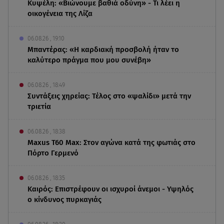
Κυψέλη: «Βιώνουμε βαθιά οδύνη» - Τι λέει η
οικογένεια της Λίζα
06.08.26 , 19:10
Μπαντέρας: «Η καρδιακή προσβολή ήταν το
καλύτερο πράγμα που μου συνέβη»
06.08.26 , 18:49
Συντάξεις χηρείας: Τέλος στο «ψαλίδι» μετά την
τριετία
06.08.26 , 18:38
Maxus T60 Max: Στον αγώνα κατά της φωτιάς στο
Πόρτο Γερμενό
06.08.26 , 18:35
Καιρός: Επιστρέφουν οι ισχυροί άνεμοι - Υψηλός
ο κίνδυνος πυρκαγιάς