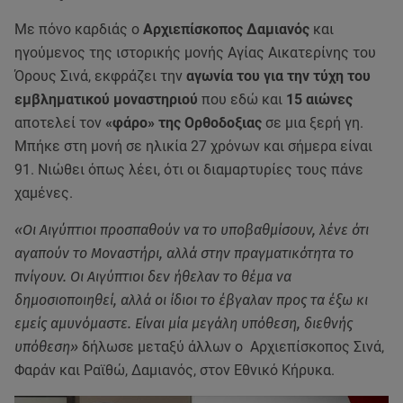
Με πόνο καρδιάς ο
Αρχιεπίσκοπος Δαμιανός
και
ηγούμενος της ιστορικής μονής Αγίας Αικατερίνης του
Όρους Σινά, εκφράζει την
αγωνία του για την τύχη του
εμβληματικού μοναστηριού
που εδώ και
15 αιώνες
αποτελεί τον
«φάρο» της Ορθοδοξιας
σε μια ξερή γη.
Μπήκε στη μονή σε ηλικία 27 χρόνων και σήμερα είναι
91. Νιώθει όπως λέει, ότι οι διαμαρτυρίες τους πάνε
χαμένες.
«Οι Αιγύπτιοι προσπαθούν να το υποβαθμίσουν, λένε ότι
αγαπούν το Μοναστήρι, αλλά στην πραγματικότητα το
πνίγουν. Οι Αιγύπτιοι δεν ήθελαν το θέμα να
δημοσιοποιηθεί, αλλά οι ίδιοι το έβγαλαν προς τα έξω κι
εμείς αμυνόμαστε. Είναι μία μεγάλη υπόθεση, διεθνής
υπόθεση»
δήλωσε μεταξύ άλλων ο Αρχιεπίσκοπος Σινά,
Φαράν και Ραϊθώ, Δαμιανός, στον Εθνικό Κήρυκα.