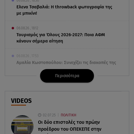
06.08.26 , 18:30
Ελενα Τσαβαλιά: Η throwback φωτογραφία της
με μπικίνι!
06.08.26 , 18:12
Τουρισμός για Όλους 2026-2027: Ποια ΑΦΜ
κάνουν σήμερα αίτηση
06.08.26 , 17:53
Αμαλία Κωστοπούλου: Συνεχίζει τις διακοπές της
στο κοσμοπολίτικο Κάπρι
Περισσότερα
06.08.26 , 17:53
Mercedes-Benz GLB: Τώρα με όφελος 2.000
ευρώ
VIDEOS
06.08.26 , 17:43
02.07.25
ΠΟΛΙΤΙΚΗ
Συμφωνία Ιράν – Ομάν για τα Στενά του Ορμούζ
Οι δύο επιστολές του πρώην
προέδρου του ΟΠΕΚΕΠE στην
06.08.26 , 17:12