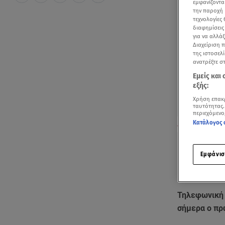
εμφανίζοντα
την παροχή 
τεχνολογίες
διαφημίσεις
για να αλλά
Διαχείριση 
της ιστοσελί
ανατρέξτε σ
Εμείς και
εξής:
Χρήση επακ
ταυτότητας.
περιεχόμενο
Κατάλογος 
Τηλεφωνική επ
Εμφάνισ
Τηλεφωνική 
σήμερα ο π