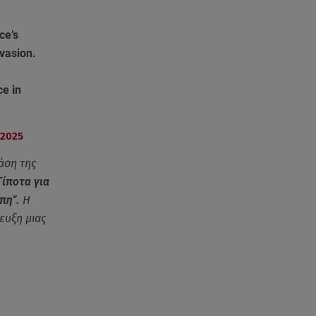
ΑΜΜΟΣ - Η πρώτη ανάγνωση
(αναλόγιο) στο θέατρο Άβατον
ce’s
nvasion.
08.08.26 , 13:07
Σέρρες: Απόσπαση προσοχής ή
απειρία πίσω από το φονικό
ce in
τροχαίο
08.08.26 , 13:06
 2025
MG Motor Greece:
«Απογειώνεται» στο Athens
άση της
Flying Week 2026
Τίποτα για
ώπη”.
Η
08.08.26 , 12:42
ευξη μιας
Κρήτη: Η Αστυνομία διαψεύδει
την απόπειρα ασέλγειας σε
ανήλικη
08.08.26 , 12:30
Πρωταγωνίστρια της Λάμψης: