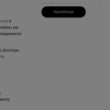
Summer fling: Γιατί να πεις ναι
σε έναν καλοκαιρινό έρωτα
Περισσότερα
, ενώ
ο
08.08.26 , 13:59
Αθηνά Οικονομάκου: Οι... hot
ασίσει για
αναρτήσεις της με animal print
αποφασιστεί
μπικίνι!
08.08.26 , 13:49
η Δευτέρα,
Πάνω από 56.000 επιβάτες
 τη
αναχώρησαν σήμερα από τα
λιμάνια της Αττικής
08.08.26 , 13:29
Θρίλερ στον Λυκαβηττό:
Βρέθηκε σορός σε σπηλιά -
ς
Φωτογραφίες από το σημείο
έριστη
08.08.26 , 13:11