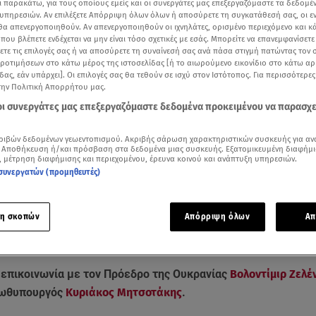
ι παρακάτω, για τους οποίους εμείς και οι συνεργάτες μας επεξεργαζόμαστε τα δεδομέ
υπηρεσιών. Αν επιλέξετε Απόρριψη όλων όλων ή αποσύρετε τη συγκατάθεσή σας, οι ε
 θα απενεργοποιηθούν. Αν απενεργοποιηθούν οι ιχνηλάτες, ορισμένο περιεχόμενο και κά
 που βλέπετε ενδέχεται να μην είναι τόσο σχετικές με εσάς. Μπορείτε να επανεμφανίσετ
ξετε τις επιλογές σας ή να αποσύρετε τη συναίνεσή σας ανά πάσα στιγμή πατώντας τον
προτιμήσεων στο κάτω μέρος της ιστοσελίδας [ή το αιωρούμενο εικονίδιο στο κάτω α
δας, εάν υπάρχει]. Οι επιλογές σας θα τεθούν σε ισχύ στον Ιστότοπος. Για περισσότερε
την Πολιτική Απορρήτου μας.
 οι συνεργάτες μας επεξεργαζόμαστε δεδομένα προκειμένου να παρασχ
ριβών δεδομένων γεωεντοπισμού. Ακριβής σάρωση χαρακτηριστικών συσκευής για αν
 Αποθήκευση ή/και πρόσβαση στα δεδομένα μιας συσκευής. Εξατομικευμένη διαφήμι
, μέτρηση διαφήμισης και περιεχομένου, έρευνα κοινού και ανάπτυξη υπηρεσιών.
συνεργατών (προμηθευτές)
ικοινωνία Μητσοτάκη-Ζελένσκι / Κεντρικό δελτίο ειδήσεων Star
Δείτε περισσότερα άρθρα μας στα αποτελέσματα αναζήτησης
η σκοπών
Απόρριψη όλων
Απ
Add star.gr on Google
επικοινωνία με τον Πρόεδρο της Ουκρανίας
Βολοντίμιρ Ζελέ
ρωθυπουργός
Κυριάκος Μητσοτάκης
.