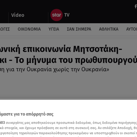
Video
ΛΟΓΕΣ
ΟΙΚΟΝΟΜΙΑ
ΥΓΕΙΑ
ΣΑΝ ΣΗΜΕΡΑ
ΑΘΛΗΤΙΚΑ
ΑΥΤΟ
νική επικοινωνία Μητσοτάκη-
κι - Το μήνυμα του πρωθυπουργο
ση για την Ουκρανία χωρίς την Ουκρανία»
μαστε για το απόρρητό σας
603
συνεργάτες μας αποθηκεύουμε προσωπικά δεδομένα, όπως δεδομένα περιήγησης
κά στοιχεία, και έχουμε πρόσβαση σε αυτά στη συσκευή σας. Αν επιλέξετε Αποδοχή, θ
νεργοποίηση τεχνολογιών παρακολούθησης προκειμένου να υποστηριχθούν οι σκοποί