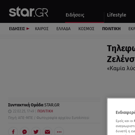
Αθλητικά
Quiz
Ειδήσεις
Lifestyle
Αυτοκίνητο
ΕΙΔΗΣΕΙΣ
ΚΑΙΡΟΣ
ΕΛΛΑΔΑ
ΚΟΣΜΟΣ
ΠΟΛΙΤΙΚΗ
ΕΚ
Τηλεφω
Ζελένσ
«Καμία λύ
Συντακτική Ομάδα
STAR.GR
22.02.25, 17:49
ΠΟΛΙΤΙΚΗ
Ενδιαφερό
Πηγή: ΑΠΕ-ΜΠΕ / Φωτογραφία αρχείου Eurokinissi
Εμείς και οι
αναγνωριστι
δυνατή η ε