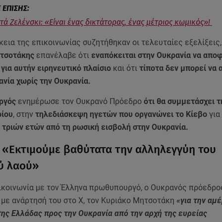
τά Ζελένσκι: «Είναι ένας δικτάτορας, ένας μέτριος κωμικός»!
κεια της επικοινωνίας συζητήθηκαν οι τελευταίες εξελίξεις
τσοτάκης
επανέλαβε ότι
εναπόκειται στην Ουκρανία να αποφ
για αυτήν ειρηνευτικό πλαίσιο
και ότι
τίποτα δεν μπορεί να 
ανία χωρίς την Ουκρανία.
ργός
ενημέρωσε τον Ουκρανό Πρόεδρο
ότι θα συμμετάσχει τ
ρίου
, στην
τηλεδιάσκεψη ηγετών που οργανώνει το Κίεβο
για
τριών ετών από τη ρωσική εισβολή στην Ουκρανία.
: «Εκτιμούμε βαθύτατα την αλληλεγγύη του
ύ λαού»
ικοινωνία με τον Έλληνα πρωθυπουργό, ο Ουκρανός πρόεδρο
 με ανάρτησή του στο X, τον Κυριάκο Μητσοτάκη
«για την αμ
ης Ελλάδας προς την Ουκρανία από την αρχή της ευρείας