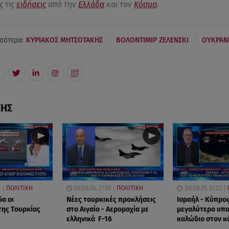
ς τις
ειδήσεις
από την
Ελλάδα
και τον
Κόσμο
.
|
|
σότερα:
ΚΥΡΙΑΚΟΣ ΜΗΤΣΟΤΑΚΗΣ
ΒΟΛΟΝΤΙΜΙΡ ΖΕΛΕΝΣΚΙ
ΟΥΚΡΑΝ
ΣΗΣ
3
ΠΟΛΙΤΙΚΗ
06.08.26, 21:59
ΠΟΛΙΤΙΚΗ
06.08.26, 21:22
δα οι
Νέες τουρκικές προκλήσεις
Ισραήλ - Κύπρος
της Τουρκίας
στο Αιγαίο - Αερομαχία με
μεγαλύτερο υπ
ελληνικά F-16
καλώδιο στον κ