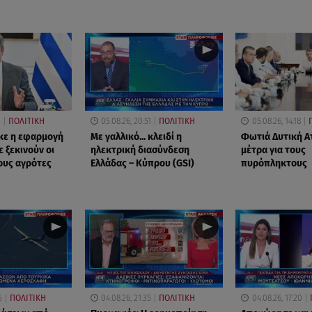
3
ΠΟΛΙΤΙΚΗ
05.08.26, 20:51
ΠΟΛΙΤΙΚΗ
05.08.26, 14:18
κε η εφαρμογή
Με γαλλικό... κλειδί η
Φωτιά Δυτική Ατ
 ξεκινούν οι
ηλεκτρική διασύνδεση
μέτρα για τους
ους αγρότες
Ελλάδας – Κύπρου (GSI)
πυρόπληκτους
5
ΠΟΛΙΤΙΚΗ
04.08.26, 21:35
ΠΟΛΙΤΙΚΗ
04.08.26, 17:20