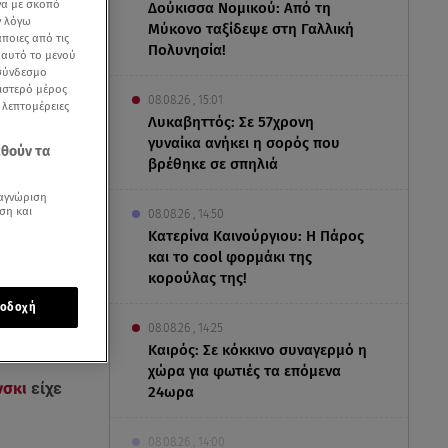
να με σκοπό
Δούκισσα Νομικού: Από τη
ν λόγω
Μύκονο ταξίδεψε στη Γαλλική
ποιες από τις
Πολυνησία!
ε αυτό το μενού
 σύνδεσμο
ριστερό μέρος
08.08.26 , 15:01
ς λεπτομέρειες
Λυκαβηττός: Σε 57χρονη
γυναίκα ανήκει η σορός που
εθούν τα
βρέθηκε σε σπηλιά
αγνώριση
ση και
08.08.26 , 14:50
Κατερίνα Καινούργιου: Η Πάρος
και το cool φορμάκι της
κορούλας της!
οδοχή
08.08.26 , 14:25
Καιρός: Σε κόκκινο συναγερμό η
χώρα για φωτιές τα επόμενα
νσκι
είχε
24ωρα
08.08.26 , 14:00