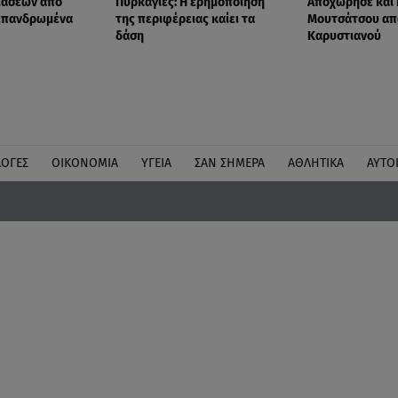
ιάσεων από
Πυρκαγιές: Η ερημοποίηση
Αποχώρησε και 
 επανδρωμένα
της περιφέρειας καίει τα
Μουτσάτσου απ
δάση
Καρυστιανού
ΛΟΓΕΣ
ΟΙΚΟΝΟΜΙΑ
ΥΓΕΙΑ
ΣΑΝ ΣΗΜΕΡΑ
ΑΘΛΗΤΙΚΑ
ΑΥΤΟ