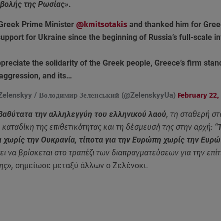
σβολής της Ρωσίας»
.
 Greek Prime Minister
@kmitsotakis
and thanked him for Gree
pport for Ukraine since the beginning of Russia’s full-scale i
reciate the solidarity of the Greek people, Greece’s firm stan
ggression, and its…
Zelenskyy / Володимир Зеленський (@ZelenskyyUa)
February 22,
βαθύτατα την αλληλεγγύη του ελληνικού λαού
, τη σταθερή στ
 καταδίκη της επιθετικότητας και τη δέσμευσή της στην αρχή: “
 χωρίς την Ουκρανία, τίποτα για την Ευρώπη χωρίς την Ευρ
ι να βρίσκεται στο τραπέζι των διαπραγματεύσεων για την επίτ
ης»,
σημείωσε μεταξύ άλλων ο Ζελένσκι.