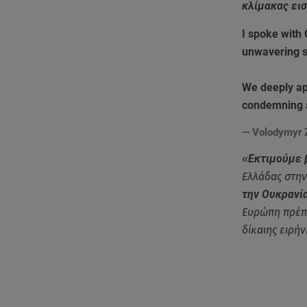
κλίμακας ει
I spoke with
unwavering su
We deeply app
condemning a
— Volodymyr 
«
Εκτιμούμε 
Ελλάδας στην
την Ουκρανία
Ευρώπη πρέπε
δίκαιης ειρήν