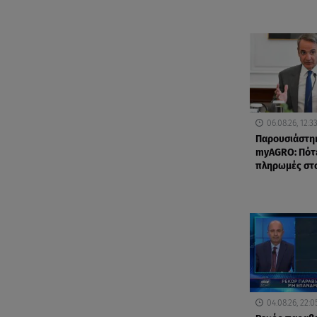
06.08.26, 12:3
Παρουσιάστη
myAGRO: Πότε
πληρωμές στ
04.08.26, 22:0