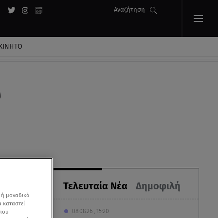
Αναζήτηση
ΚΙΝΗΤΟ
ύ
Τελευταία Νέα
Δημοφιλή
 ή μοναδικά
α καταστεί
08.08.26 , 15:20
 που