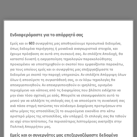
Ενδιαφερόμαστε για το απόρρητό σας
Εμείς και οι
603
συνεργάτες μας αποθηκεύουμε προσωπικά δεδομένα,
όπως δεδομένα περιήγησης ή μοναδικά αναγνωριστικά στοιχεία, και
έχουμε πρόσβαση σε αυτά στη συσκευή σας. Αν επιλέξετε Αποδοχή, θα
καταστεί δυνατή η ενεργοποίηση τεχνολογιών παρακολούθησης
προκειμένου να υποστηριχθούν οι σκοποί που εμφανίζονται παρακάτω,
για τους οποίους εμείς και οι συνεργάτες μας επεξεργαζόμαστε τα
δεδομένα με σκοπό την παροχή υπηρεσιών. Αν επιλέξετε Απόρριψη όλων
όλων ή αποσύρετε τη συγκατάθεσή σας, οι εν λόγω τεχνολογίες θα
απενεργοποιηθούν. Αν απενεργοποιηθούν οι ιχνηλάτες, ορισμένο
περιεχόμενο και κάποιες από τις διαφημίσεις που βλέπετε ενδέχεται να
μην είναι τόσο σχετικές με εσάς. Μπορείτε να επανεμφανίσετε αυτό το
μενού για να αλλάξετε τις επιλογές σας ή να αποσύρετε τη συναίνεσή σας
ανά πάσα στιγμή πατώντας τον σύνδεσμο Διαχείριση προτιμήσεων στο
κάτω μέρος της ιστοσελίδας [ή το αιωρούμενο εικονίδιο στο κάτω
αριστερό μέρος της ιστοσελίδας, εάν υπάρχει]. Οι επιλογές σας θα τεθούν
σε ισχύ στον Ιστότοπος. Για περισσότερες λεπτομέρειες ανατρέξτε στην
Πολιτική Απορρήτου μας.
Εμείς και οι συνεργάτες μας επεξεργαζόμαστε δεδομένα