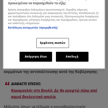
προκειμένου να παρασχεθούν τα εξής:
Χρήση επακριβών δεδομένων γεωεντοπισμού. Ακριβής σάρωση
χαρακτηριστικών συσκευής για αναγνώριση ταυτότητας. Αποθήκευση ή/
και πρόσβαση στα δεδομένα μιας συσκευής. Εξατομικευμένη διαφήμιση
και περιεχόμενο, μέτρηση διαφήμισης και περιεχομένου, έρευνα κοινού
και ανάπτυξη υπηρεσιών.
Κατάλογος συνεργατών (προμηθευτές)
Εμφάνιση σκοπών
Μέσα σε ένταση, λεκτικούς διαξιφισμούς αλλά και
Απόρριψη όλων
Αποδοχή
«παρατράγουδα» ολοκληρώνεται σήμερα το βράδυ η
συνεδρίαση της Βουλής επί της
πρότασης μομφής
κομμάτων της αντιπολίτευσης κατά της Κυβέρνησης.
Καραμανλής στη Βουλή: Δε θα κρυφτώ πίσω από
καμιά βουλευτική ασυλία
Μάλιστα, όπως μετέδωσε ο κοινοβουλευτικός