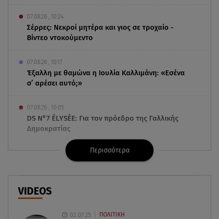
07.08.26 , 10:24
Σέρρες: Νεκροί μητέρα και γιος σε τροχαίο -
Βίντεο ντοκούμεντο
07.08.26 , 10:17
Έξαλλη με θαμώνα η Ιουλία Καλλιμάνη: «Εσένα
σ’ αρέσει αυτό;»
07.08.26 , 10:05
DS N°7 ÉLYSÉE: Για τον πρόεδρο της Γαλλικής
Δημοκρατίας
Περισσότερα
07.08.26 , 10:00
Νηστεία Δεκαπενταύγουστου: φτιάξτε παστίτσιο
με κιμά μανιταριών
VIDEOS
07.08.26 , 09:47
Κυψέλη: «Δεν μπορούσαμε να το πιστέψουμε»
02.07.25
ΠΟΛΙΤΙΚΗ