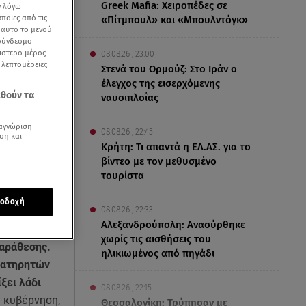
Greek Mafia: Χειροπέδες σε
ν λόγω
ποιες από τις
«Πίτμπουλ» και «Μπουλντόγκ»
ε αυτό το μενού
 σύνδεσμο
ριστερό μέρος
08.08.26 , 23:00
ς λεπτομέρειες
Στενά του Ορμούζ: Στο Ιράν ο
έλεγχος της εισερχόμενης
εθούν τα
ναυσιπλοΐας
αγνώριση
08.08.26 , 22:45
ση και
Κρήτη: Τι απαντά η ΕΛ.ΑΣ. για το
βίντεο με τον μεθυσμένο
τουρίστα
οδοχή
08.08.26 , 22:33
Αλεξανδρούπολη: Ανασύρθηκε
χωρίς τις αισθήσεις του
παράθεσης.
ηλικιωμένος από πηγάδι
ρατηρητών
ξει λάδι
08.08.26 , 22:15
ν κυβέρνηση,
Θεσσαλονίκη: Τρύπησαν με