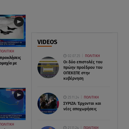
πυροβολισμό
08.08.26 , 17:32
Τζο Μπάιντεν: Ο καρκίνος έχει
εξαπλωθεί - Η ανακοίνωση του
γιου του
VIDEOS
08.08.26 , 17:20
ΠΟΛΙΤΙΚΗ
02.07.25
ΠΟΛΙΤΙΚΗ
Ανδρομάχη: «Είσαι το φως στη
 προκλήσεις
Οι δύο επιστολές του
ζωή μου» – Η νέα ανάρτηση με
ρομαχία με
πρώην προέδρου του
τον γιο της
ΟΠΕΚΕΠE στην
κυβέρνηση
25.11.24
ΠΟΛΙΤΙΚΗ
ΣΥΡΙΖΑ: Έρχονται και
νέες αποχωρήσεις
ΠΟΛΙΤΙΚΗ
21.11.24
ΠΟΛΙΤΙΚΗ