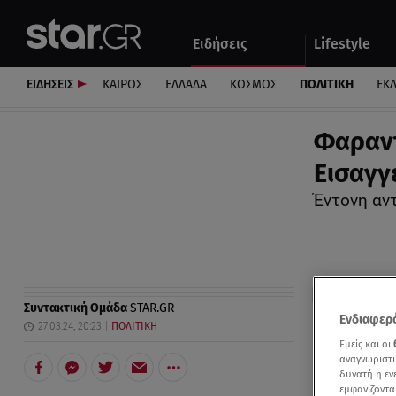
Αθλητικά
Quiz
Ειδήσεις
Lifestyle
Αυτοκίνητο
ΕΙΔΗΣΕΙΣ
ΚΑΙΡΟΣ
ΕΛΛΑΔΑ
ΚΟΣΜΟΣ
ΠΟΛΙΤΙΚΗ
ΕΚ
Φαραντ
Εισαγγ
Έντονη αν
Συντακτική Ομάδα
STAR.GR
Ενδιαφερό
27.03.24, 20:23
ΠΟΛΙΤΙΚΗ
Εμείς και οι
αναγνωριστι
δυνατή η ε
εμφανίζοντα