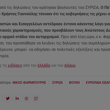
από τις δηλώσεις του κράτησαν βουλευτές του ΣΥΡΙΖΑ
. Ο Πέ
 Χρήστος Γιαννούλης τόνισαν ότι τις κυβερνήσεις τις ρίχνει 
αστών και Εισαγγελέων αντέδρασε έντονα κάνοντας λόγο για
τικούς χαρακτηρισμούς, που προσβάλουν τους Ανώτατους Δι
ο αρχικό στάδιο του αυταρχισμού
. Πριν από λίγη ώρα, ο κ. Φ
ση του προσπάθησε να λειάνει τις δηλώσεις του συμπληρών
 έρευνα μπορεί να οδηγήσει σε πολιτικές εξελίξεις και προ
γορία.
ς τις
ειδήσεις
από την
Ελλάδα
και τον
Κόσμο
.
|
|
|
σότερα:
NΙΚΟΣ ΦΑΡΑΝΤΟΥΡΗΣ
ΣΥΡΙΖΑ
ΒΟΥΛΗ
ΕΥΡΩΠΑΙΑ ΕΙΣΑ