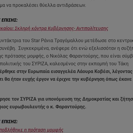
μα να προκαλέσει θύελλα αντιδράσεων.
ικαίου: Σκληρή κόντρα Κυβέρνησης- Αντιπολίτευσης
υντάκτρια του Star Ράνια Τραγόμαλλου μετέδωσε στο κεντρι
 συνέβη. Συγκεκριμένα, ανέφερε ότι ενώ εξελισσόταν η συζή
της πρότασης μομφής, ο Νικόλας Φαραντούρης, που είναι σύμ
πολιτικής του ΣΥΡΙΖΑ, καλεσμένος στην εκπομπή του Τάκη
έρθηκε στην Ευρωπαία εισαγγελέα Λάουρα Κοβέσι, λέγοντας
ι θα ήταν ευχής έργον να έριχνε την κυβέρνηση όπως έκανε
ρησε τον ΣΥΡΙΖΑ για υπονόμευση της Δημοκρατίας και ζήτησ
φιος ευρωβουλευτής ο κ. Φαραντούρης.
Υποβλήθηκε η πρόταση μομφής