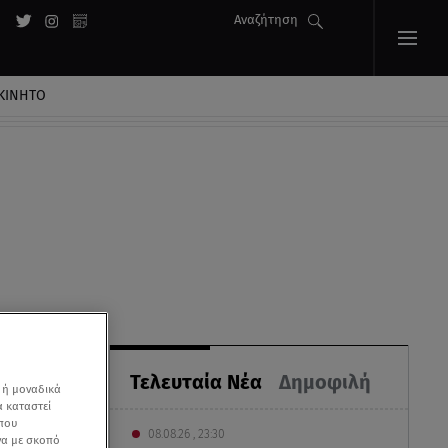
Αναζήτηση
ΚΙΝΗΤΟ
Τελευταία Νέα
Δημοφιλή
 ή μοναδικά
α καταστεί
 που
08.08.26 , 23:30
να με σκοπό