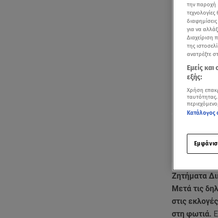
την παροχή 
τεχνολογίες
διαφημίσεις
για να αλλά
Διαχείριση 
της ιστοσελί
ανατρέξτε σ
Εμείς και
εξής:
Χρήση επακ
ταυτότητας.
περιεχόμενο
Κατάλογος 
Εμφάνισ
Zητήματα Δι
Μετά τις δη
στις εκλογές
στη φωτιά.
Ε