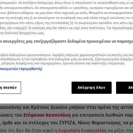
υπηρεσιών. Αν επιλέξετε Απόρριψη όλων όλων ή αποσύρετε τη συγκατάθεσή σας, οι ε
 θα απενεργοποιηθούν. Αν απενεργοποιηθούν οι ιχνηλάτες, ορισμένο περιεχόμενο και κά
 που βλέπετε ενδέχεται να μην είναι τόσο σχετικές με εσάς. Μπορείτε να επανεμφανίσετ
ξετε τις επιλογές σας ή να αποσύρετε τη συναίνεσή σας ανά πάσα στιγμή πατώντας τον
προτιμήσεων στο κάτω μέρος της ιστοσελίδας [ή το αιωρούμενο εικονίδιο στο κάτω α
δας, εάν υπάρχει]. Οι επιλογές σας θα τεθούν σε ισχύ στον Ιστότοπος. Για περισσότερε
την Πολιτική Απορρήτου μας.
 οι συνεργάτες μας επεξεργαζόμαστε δεδομένα προκειμένου να παρασχ
ριβών δεδομένων γεωεντοπισμού. Ακριβής σάρωση χαρακτηριστικών συσκευής για αν
 Αποθήκευση ή/και πρόσβαση στα δεδομένα μιας συσκευής. Εξατομικευμένη διαφήμι
, μέτρηση διαφήμισης και περιεχομένου, έρευνα κοινού και ανάπτυξη υπηρεσιών.
συνεργατών (προμηθευτές)
Δείτε περισσότερα άρθρα μας στα αποτελέσματα αναζήτησης
η σκοπών
Απόρριψη όλων
Απ
Add star.gr on Google
καιοσύνης και Κράτους Δικαίου μπήκαν στην αρένα της αντι
λώσεις του
Στέφανου Κασσελάκη
για επιτροπεία διεθνών πα
, ήρθε και το στέλεχος του ΣΥΡΙΖΑ, Νίκος Φαραντούρης, να ρί
ίπε ότι δεν θα ήταν κακό η
Ευρωπαία Εισαγγελέας
να ρίξει τη