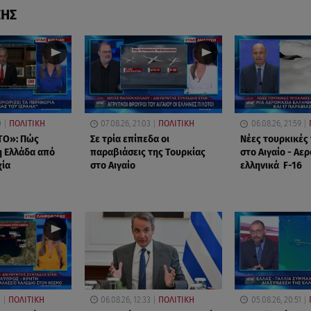
ΣΗΣ
0
ΠΟΛΙΤΙΚΗ
07.08.26, 21:03
ΠΟΛΙΤΙΚΗ
06.08.26, 21:59
ΤΟ»: Πώς
Σε τρία επίπεδα οι
Νέες τουρκικές
η Ελλάδα από
παραβιάσεις της Τουρκίας
στο Αιγαίο - Αε
χία
στο Αιγαίο
ελληνικά F-16
2
ΠΟΛΙΤΙΚΗ
06.08.26, 12:33
ΠΟΛΙΤΙΚΗ
05.08.26, 20:51