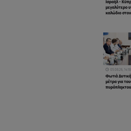
Ισραήλ - Κύπρ
μεγαλύτερο 
καλώδιο στον
05.08.26, 14:18
Φωτιά Δυτική
μέτρα για του
πυρόπληκτο