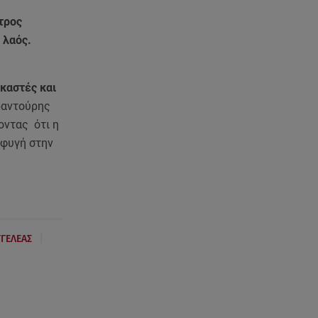
«Ισλαμικό ΝΑΤΟ»: Πώς
επηρεάζεται η Ελλάδα από τη
τρος
νέα συμμαχία
ο λαός.
08.08.26 , 19:19
Τραγωδία στην Πάρο: Νεκρό
καστές και
4χρονο παιδί σε πισίνα
αραντούρης
οντας ότι η
08.08.26 , 18:51
σφυγή στην
BYD: Στην 91η θέση της λίστας
Fortune Global 500 για το 2026
08.08.26 , 17:45
Εριέττα Κούρκουλου: Η
συγκινητική ανάρτηση για τα
|
ΓΓΕΛΕΑΣ
33α γενέθλιά της
08.08.26 , 17:44
Νεκρή μεγαλόσωμη αρκούδα
στην Καστοριά, πιθανόν από