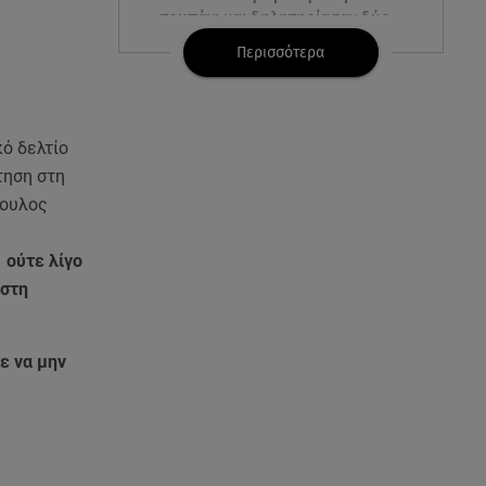
τρυπάνι και δηλητηρίασαν δύο
δέντρα
Περισσότερα
08.08.26 , 21:50
Πάρος: Γονείς και ιδιοκτήτης
κατηγορούνται για
κό δελτίο
ανθρωποκτονία από αμέλεια
τηση στη
βουλος
08.08.26 , 21:38
Βουλγαρία:Μη επανδρωμένο
 ούτε λίγο
αεροσκάφος συνετρίβη κοντά
σε αγωγό φυσικού αερίου
 στη
08.08.26 , 21:32
ε να μην
Φωτιά στην Αττικοβοιωτία:
Ενέργεια ίση με έξι ατομικές
βόμβες
08.08.26 , 21:20