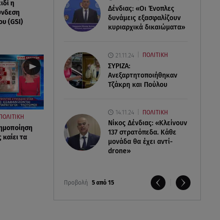
ιδί η
Δένδιας: «Οι Ένοπλες
ύνδεση
δυνάμεις εξασφαλίζουν
υ (GSI)
κυριαρχικά δικαιώματα»
21.11.24
ΠΟΛΙΤΙΚΗ
ΣΥΡΙΖΑ:
Ανεξαρτητοποιήθηκαν
Τζάκρη και Πούλου
14.11.24
ΠΟΛΙΤΙΚΗ
ΠΟΛΙΤΙΚΗ
Νίκος Δένδιας: «Κλείνουν
ρημοποίηση
137 στρατόπεδα. Kάθε
 καίει τα
μονάδα θα έχει αντί-
drone»
Προβολή
5 από 15