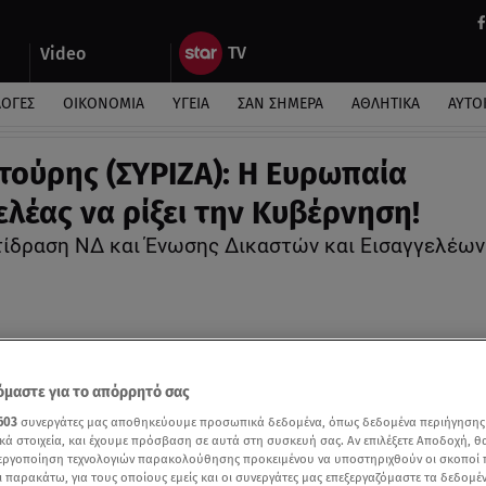
Video
ΛΟΓΕΣ
ΟΙΚΟΝΟΜΙΑ
ΥΓΕΙΑ
ΣΑΝ ΣΗΜΕΡΑ
ΑΘΛΗΤΙΚΑ
ΑΥΤΟ
ούρης (ΣΥΡΙΖΑ): Η Ευρωπαία
ελέας να ρίξει την Κυβέρνηση!
τίδραση ΝΔ και Ένωσης Δικαστών και Εισαγγελέων
μαστε για το απόρρητό σας
603
συνεργάτες μας αποθηκεύουμε προσωπικά δεδομένα, όπως δεδομένα περιήγησης
κά στοιχεία, και έχουμε πρόσβαση σε αυτά στη συσκευή σας. Αν επιλέξετε Αποδοχή, θ
νεργοποίηση τεχνολογιών παρακολούθησης προκειμένου να υποστηριχθούν οι σκοποί
ι παρακάτω, για τους οποίους εμείς και οι συνεργάτες μας επεξεργαζόμαστε τα δεδομέ