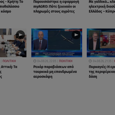
ος - Κρήτη: Το
Παρουσιάστηκε η εφαρμογή
Με γαλλικό... κλε
υποθαλάσσιο
myAGRO: Πότε ξεκινούν οι
ηλεκτρική διασ
 κόσμο
πληρωμές στους αγρότες
Ελλάδας – Κύπρο
ΠΟΛΙΤΙΚΗ
04.08.26, 22:05
ΠΟΛΙΤΙΚΗ
04.08.26, 21:35
 Αττική: Τα
Ρεκόρ παραβιάσεων από
Πυρκαγιές: Η ε
ς
τουρκικά μη επανδρωμένα
της περιφέρειας
υς
αεροσκάφη
δάση