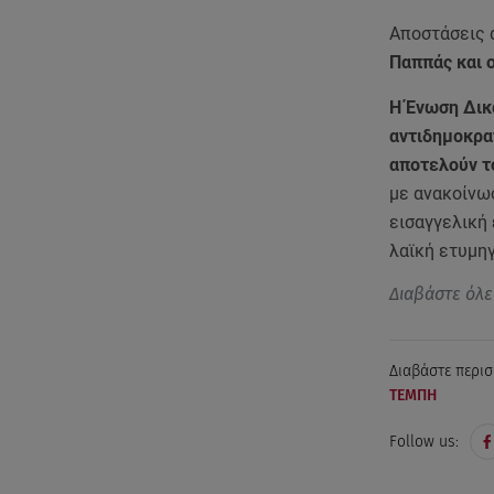
Αποστάσεις 
Παππάς και ο
Η Ένωση Δικ
αντιδημοκρα
αποτελούν τ
με ανακοίνω
εισαγγελική
λαϊκή ετυμη
Διαβάστε όλε
Διαβάστε περισ
ΤΕΜΠΗ
Follow us: