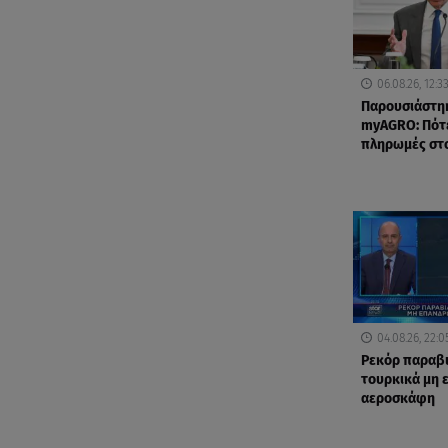
06.08.26, 12:3
Παρουσιάστη
myAGRO: Πότε
πληρωμές στ
04.08.26, 22:0
Ρεκόρ παραβ
τουρκικά μη
αεροσκάφη