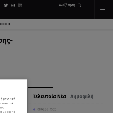
Αναζήτηση
ΚΙΝΗΤΟ
σης-
Τελευταία Νέα
Δημοφιλή
 ή μοναδικά
α καταστεί
 που
08.08.26 , 15:20
να με σκοπό