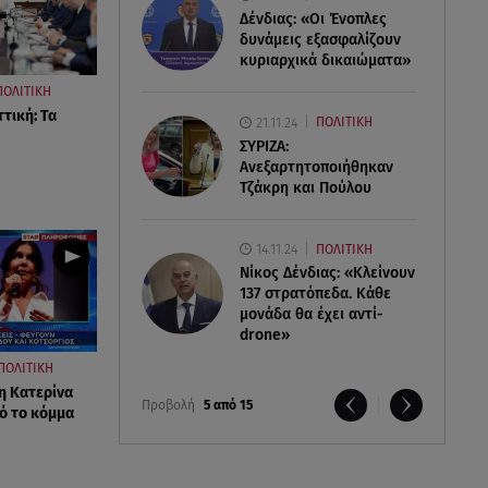
Δένδιας: «Οι Ένοπλες
δυνάμεις εξασφαλίζουν
κυριαρχικά δικαιώματα»
ΠΟΛΙΤΙΚΗ
τική: Τα
21.11.24
ΠΟΛΙΤΙΚΗ
ΣΥΡΙΖΑ:
Ανεξαρτητοποιήθηκαν
Τζάκρη και Πούλου
14.11.24
ΠΟΛΙΤΙΚΗ
Νίκος Δένδιας: «Κλείνουν
137 στρατόπεδα. Kάθε
μονάδα θα έχει αντί-
drone»
ΠΟΛΙΤΙΚΗ
η Κατερίνα
Προβολή
5 από 15
ό το κόμμα