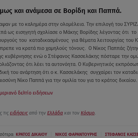
μως και ανάμεσα σε Βορίδη και Παππά.
αψαν με το καλημέρα στην ολομέλεια. Την επιλογή του ΣΥΡΙΖ
ππά ως εισηγητή σχολίασε ο Μάκης Βορίδης λέγοντας ότι τ
ουργούς του καταδικασμένους για θέματα λειτουργίας του 
 έπρεπε να κρατά πιο χαμηλούς τόνους. O Νίκος Παππάς ζήτη
ης κυβέρνησης ενώ ο Στέφανος Κασσελάκης πόσταρε την ομι
ολιάζοντας ότι λέει τα αυτονόητα. Ο Κυβερνητικός εκπρόσω
δική του ανάρτηση ότι ο κ. Κασσελάκης συγχαίρει τον καταδ
αιοσύνη Νίκο Παππά για την ομιλία του για το κράτος δικαίου.
ημεριανό δελτίο ειδήσεων
ς τις
ειδήσεις
από την
Ελλάδα
και τον
Κόσμο
.
|
|
σότερα:
ΚΡΑΤΟΣ ΔΙΚΑΙΟΥ
NΙΚΟΣ ΦΑΡΑΝΤΟΥΡΗΣ
ΣΤΕΦΑΝΟΣ ΚΑΣΣ