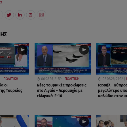
ΗΣ
ΣΗΣ
3
ΠΟΛΙΤΙΚΗ
06.08.26, 21:59
ΠΟΛΙΤΙΚΗ
06.08.26, 21:22
δα οι
Νέες τουρκικές προκλήσεις
Ισραήλ - Κύπρος
της Τουρκίας
στο Αιγαίο - Αερομαχία με
μεγαλύτερο υπ
ελληνικά F-16
καλώδιο στον κ