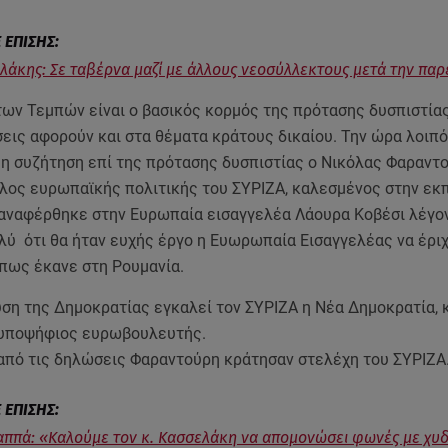
ελάκης: Σε ταβέρνα μαζί με άλλους νεοσύλλεκτους μετά την πα
των Τεμπών είναι ο βασικός κορμός της πρότασης δυσπιστίας
εις αφορούν και στα θέματα κράτους δικαίου. Την ώρα λοιπ
 η συζήτηση επί της πρότασης δυσπιστίας ο Νικόλας Φαραντ
υλος ευρωπαϊκής πολιτικής του ΣΥΡΙΖΑ, καλεσμένος στην εκ
αναφέρθηκε στην Ευρωπαία εισαγγελέα Λάουρα Κοβέσι λέγο
λύ ότι θα ήταν ευχής έργο η Ευωρωπαία Εισαγγελέας να έριχ
πως έκανε στη Ρουμανία.
ση της Δημοκρατίας εγκαλεί τον ΣΥΡΙΖΑ η Νέα Δημοκρατία, 
ι υποψήφιος ευρωβουλευτής.
από τις δηλώσεις Φαραντούρη κράτησαν στελέχη του ΣΥΡΙΖΑ
αππά: «Καλούμε τον κ. Κασσελάκη να απομονώσει φωνές με χυ