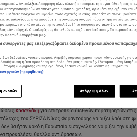
υπηρεσιών. Αν επιλέξετε Απόρριψη όλων όλων ή αποσύρετε τη συγκατάθεσή σας, οι ε
 θα απενεργοποιηθούν. Αν απενεργοποιηθούν οι ιχνηλάτες, ορισμένο περιεχόμενο και κά
 που βλέπετε ενδέχεται να μην είναι τόσο σχετικές με εσάς. Μπορείτε να επανεμφανίσετ
ξετε τις επιλογές σας ή να αποσύρετε τη συναίνεσή σας ανά πάσα στιγμή πατώντας τον
προτιμήσεων στο κάτω μέρος της ιστοσελίδας [ή το αιωρούμενο εικονίδιο στο κάτω α
δας, εάν υπάρχει]. Οι επιλογές σας θα τεθούν σε ισχύ στον Ιστότοπος. Για περισσότερε
την Πολιτική Απορρήτου μας.
 οι συνεργάτες μας επεξεργαζόμαστε δεδομένα προκειμένου να παρασχ
ριβών δεδομένων γεωεντοπισμού. Ακριβής σάρωση χαρακτηριστικών συσκευής για αν
 Αποθήκευση ή/και πρόσβαση στα δεδομένα μιας συσκευής. Εξατομικευμένη διαφήμι
, μέτρηση διαφήμισης και περιεχομένου, έρευνα κοινού και ανάπτυξη υπηρεσιών.
συνεργατών (προμηθευτές)
Δείτε περισσότερα άρθρα μας στα αποτελέσματα αναζήτησης
Add star.gr on Google
η σκοπών
Απόρριψη όλων
Απ
λώσεις
Κασσελάκη
για επιτροπεία διεθνών παρατηρητών στις
στέλεχος του ΣΥΡΙΖΑ Νίκος Φαραντούρης να ρίξει λάδι στη φ
 δεν θα ήταν κακό η Ευρωπαία εισαγγελέας να ρίξει την κυβέ
να προκαλέσει θύελλα αντιδράσεων.