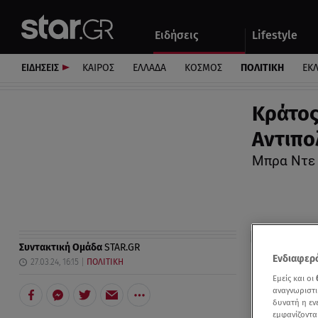
Αθλητικά
Quiz
Ειδήσεις
Lifestyle
Αυτοκίνητο
ΕΙΔΗΣΕΙΣ
ΚΑΙΡΟΣ
ΕΛΛΑΔΑ
ΚΟΣΜΟΣ
ΠΟΛΙΤΙΚΗ
ΕΚ
Κράτος
Αντιπο
Μπρα Ντε 
Συντακτική Ομάδα
STAR.GR
Ενδιαφερό
27.03.24, 16:15
ΠΟΛΙΤΙΚΗ
Εμείς και οι
αναγνωριστι
δυνατή η ε
εμφανίζοντα