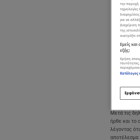
την παροχή 
τεχνολογίες
διαφημίσεις
για να αλλά
Διαχείριση 
της ιστοσελί
ανατρέξτε σ
Εμείς και
εξής:
Χρήση επακ
ταυτότητας.
περιεχόμενο
Κατάλογος 
Εμφάνισ
Μετά τις δη
ήρθε και το 
λέγοντας ότι
αποτέλεσμα 