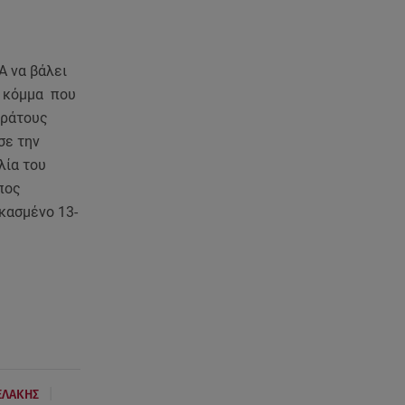
ΑΜΜΟΣ - Η πρώτη ανάγνωση
(αναλόγιο) στο θέατρο Άβατον
08.08.26 , 13:07
Α να βάλει
Σέρρες: Απόσπαση προσοχής ή
ο κόμμα που
απειρία πίσω από το φονικό
Κράτους
τροχαίο
σε την
λία του
08.08.26 , 13:06
πος
MG Motor Greece:
«Απογειώνεται» στο Athens
ικασμένο 13-
Flying Week 2026
08.08.26 , 12:42
Κρήτη: Η Αστυνομία διαψεύδει
την απόπειρα ασέλγειας σε
ανήλικη
08.08.26 , 12:30
|
ΕΛΑΚΗΣ
Πρωταγωνίστρια της Λάμψης: