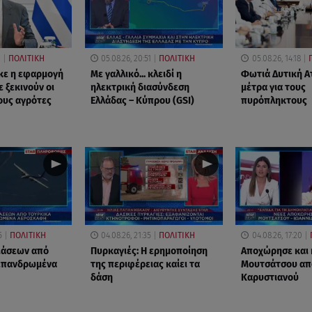
3
ΠΟΛΙΤΙΚΗ
05.08.26, 20:51
ΠΟΛΙΤΙΚΗ
05.08.26, 14:18
κε η εφαρμογή
Με γαλλικό... κλειδί η
Φωτιά Δυτική Ατ
 ξεκινούν οι
ηλεκτρική διασύνδεση
μέτρα για τους
ους αγρότες
Ελλάδας – Κύπρου (GSI)
πυρόπληκτους
5
ΠΟΛΙΤΙΚΗ
04.08.26, 21:35
ΠΟΛΙΤΙΚΗ
04.08.26, 17:20
ιάσεων από
Πυρκαγιές: Η ερημοποίηση
Αποχώρησε και 
 επανδρωμένα
της περιφέρειας καίει τα
Μουτσάτσου απ
δάση
Καρυστιανού