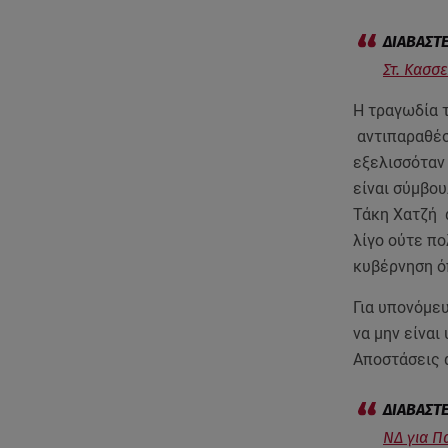
Στ. Κασσ
Η τραγωδία 
αντιπαραθέσ
εξελισσόταν
είναι σύμβο
Τάκη Χατζή 
λίγο ούτε πο
κυβέρνηση ό
Για υπονόμευ
να μην είνα
Αποστάσεις 
ΝΔ για Π