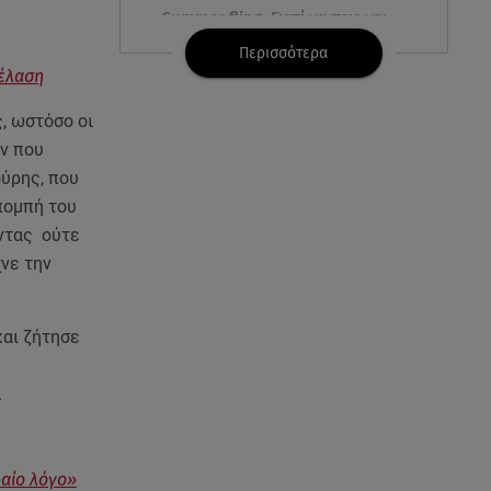
Summer fling: Γιατί να πεις ναι
σε έναν καλοκαιρινό έρωτα
Περισσότερα
ρέλαση
08.08.26 , 13:59
Αθηνά Οικονομάκου: Οι... hot
, ωστόσο οι
αναρτήσεις της με animal print
όν που
μπικίνι!
ούρης, που
πομπή του
08.08.26 , 13:49
ντας ούτε
Πάνω από 56.000 επιβάτες
νε την
αναχώρησαν σήμερα από τα
λιμάνια της Αττικής
και ζήτησε
08.08.26 , 13:29
Θρίλερ στον Λυκαβηττό:
Βρέθηκε σορός σε σπηλιά -
.
Φωτογραφίες από το σημείο
08.08.26 , 13:11
δαίο λόγο»