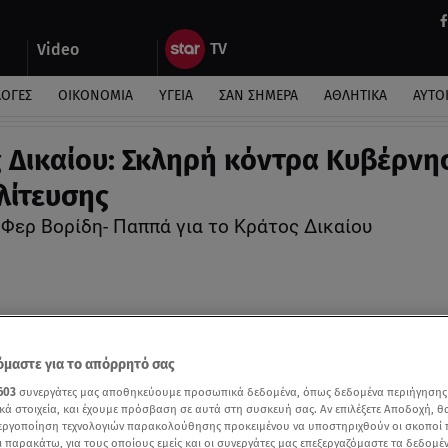
Video
ΛΟΓΕΣ
ΟΙΚΟΝΟΜΙΑ
ΥΓΕΙΑ
ΣΑΝ ΣΗΜΕΡΑ
ΑΘΛΗΤΙΚΑ
ΑΥΤΟ
 Δικαίου: Σκληρή κόντρα Κυβέρνη
λίτευσης
Φερ Βορίδη- Παππά για το Κράτος Δικαίου
μαστε για το απόρρητό σας
603
συνεργάτες μας αποθηκεύουμε προσωπικά δεδομένα, όπως δεδομένα περιήγησης
κά στοιχεία, και έχουμε πρόσβαση σε αυτά στη συσκευή σας. Αν επιλέξετε Αποδοχή, θ
νεργοποίηση τεχνολογιών παρακολούθησης προκειμένου να υποστηριχθούν οι σκοποί
ι παρακάτω, για τους οποίους εμείς και οι συνεργάτες μας επεξεργαζόμαστε τα δεδομέ