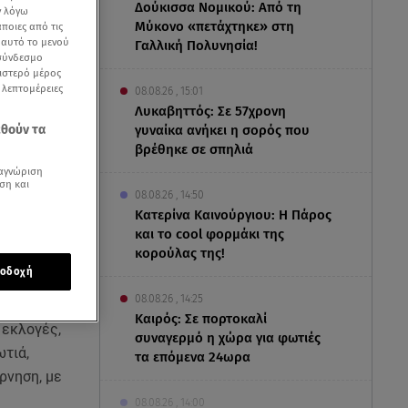
Δούκισσα Νομικού: Από τη
ν λόγω
Μύκονο «πετάχτηκε» στη
ποιες από τις
ε αυτό το μενού
Γαλλική Πολυνησία!
 σύνδεσμο
ριστερό μέρος
ς λεπτομέρειες
08.08.26 , 15:01
Λυκαβηττός: Σε 57χρονη
εθούν τα
γυναίκα ανήκει η σορός που
βρέθηκε σε σπηλιά
αγνώριση
ση και
08.08.26 , 14:50
Κατερίνα Καινούργιου: Η Πάρος
και το cool φορμάκι της
κορούλας της!
οδοχή
08.08.26 , 14:25
Καιρός: Σε πορτοκαλί
 εκλογές,
συναγερμό η χώρα για φωτιές
ωτιά,
τα επόμενα 24ωρα
ρνηση, με
08.08.26 , 14:00