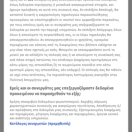
όπως δεδομένα περιήγησης ή μοναδικά αναγνωριστικά στοιχεία, και
έχουμε πρόσβαση σε αυτά στη συσκευή σας. Αν επιλέξετε Αποδοχή, θα
καταστεί δυνατή η ενεργοποίηση τεχνολογιών παρακολούθησης
προκειμένου να υποστηριχθούν οι σκοποί που εμφανίζονται παρακάτω,
για τους οποίους εμείς και οι συνεργάτες μας επεξεργαζόμαστε τα
δεδομένα με σκοπό την παροχή υπηρεσιών. Αν επιλέξετε Απόρριψη όλων
όλων ή αποσύρετε τη συγκατάθεσή σας, οι εν λόγω τεχνολογίες θα
απενεργοποιηθούν. Αν απενεργοποιηθούν οι ιχνηλάτες, ορισμένο
περιεχόμενο και κάποιες από τις διαφημίσεις που βλέπετε ενδέχεται να
μην είναι τόσο σχετικές με εσάς. Μπορείτε να επανεμφανίσετε αυτό το
μενού για να αλλάξετε τις επιλογές σας ή να αποσύρετε τη συναίνεσή σας
ανά πάσα στιγμή πατώντας τον σύνδεσμο Διαχείριση προτιμήσεων στο
κάτω μέρος της ιστοσελίδας [ή το αιωρούμενο εικονίδιο στο κάτω
αριστερό μέρος της ιστοσελίδας, εάν υπάρχει]. Οι επιλογές σας θα τεθούν
σε ισχύ στον Ιστότοπος. Για περισσότερες λεπτομέρειες ανατρέξτε στην
Πολιτική Απορρήτου μας.
Εμείς και οι συνεργάτες μας επεξεργαζόμαστε δεδομένα
προκειμένου να παρασχεθούν τα εξής:
Χρήση επακριβών δεδομένων γεωεντοπισμού. Ακριβής σάρωση
χαρακτηριστικών συσκευής για αναγνώριση ταυτότητας. Αποθήκευση ή/
και πρόσβαση στα δεδομένα μιας συσκευής. Εξατομικευμένη διαφήμιση
και περιεχόμενο, μέτρηση διαφήμισης και περιεχομένου, έρευνα κοινού
και ανάπτυξη υπηρεσιών.
Κατάλογος συνεργατών (προμηθευτές)