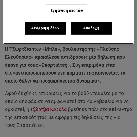
Εμφάνιση σκοπών
Απόρριψη όλων
Αποδοχή
Η Τζώρτζια των «Mπλε», βουλευτής της «Πλεύσης
Ελευθερίας» προκάλεσε αντιδράσεις μία δήλωση που
έκανε για τους «Σπαρτιάτες». Συγκεκριμένα είπε
ότι «αντιπροσωπεύουν ένα κομμάτι της κοινωνίας, το
οποίο θέλει να προχωρήσει πιο δυναμικά».
Αφού δέχθηκε επικρίσεις για το βαθύ ντεκολτέ με το
οποίο αποφάσισε να εμφανιστεί στο Κοινοβούλιο για να
ορκιστεί, η
Τζώρτζια Κεφαλά
βρέθηκε πάλι στο επίκεντρο
της επικαιρότητας με αφορμή τις δηλώσεις της για
τους Σπαρτιάτες.