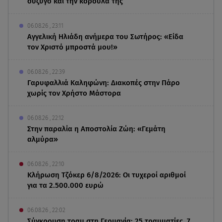
σύζυγο και την κορούλα της
06.08.26 , 23:11
Αγγελική Ηλιάδη ανήμερα του Σωτήρος: «Είδα
τον Χριστό μπροστά μου!»
06.08.26 , 22:39
Γαρυφαλλιά Καληφώνη: Διακοπές στην Πάρο
χωρίς τον Χρήστο Μάστορα
06.08.26 , 22:12
Στην παραλία η Αποστολία Ζώη: «Γεμάτη
αλμύρα»
06.08.26 , 22:10
Κλήρωση Τζόκερ 6/8/2026: Οι τυχεροί αριθμοί
για τα 2.500.000 ευρώ
06.08.26 , 22:02
Σύγκρουση τραμ στη Γερμανία: 25 τραυματίες, 7