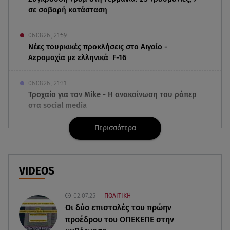
σε σοβαρή κατάσταση
06.08.26 , 21:59
Νέες τουρκικές προκλήσεις στο Αιγαίο -
Αερομαχία με ελληνικά F-16
06.08.26 , 21:31
Τροχαίο για τον Mike - Η ανακοίνωση του ράπερ
στα social media
Περισσότερα
06.08.26 , 21:22
Ισραήλ - Κύπρος - Κρήτη: Το μεγαλύτερο
υποθαλάσσιο καλώδιο στον κόσμο
VIDEOS
06.08.26 , 21:07
Motor Oil: Δωρεά πυροσβεστικών οχημάτων και
02.07.25
ΠΟΛΙΤΙΚΗ
εξοπλισμού στον Άγιο Βασίλειο
Οι δύο επιστολές του πρώην
προέδρου του ΟΠΕΚΕΠE στην
06.08.26 , 20:49