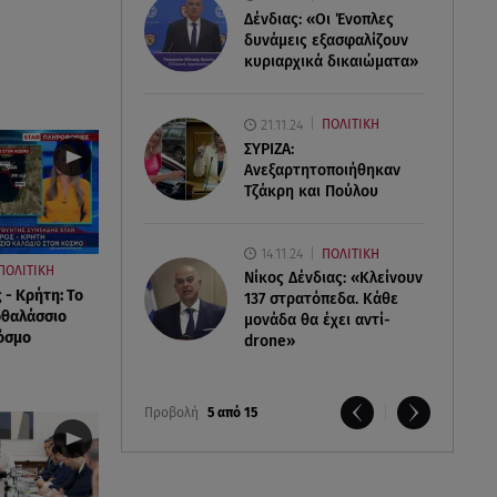
Δένδιας: «Οι Ένοπλες
δυνάμεις εξασφαλίζουν
κυριαρχικά δικαιώματα»
21.11.24
ΠΟΛΙΤΙΚΗ
ΣΥΡΙΖΑ:
Ανεξαρτητοποιήθηκαν
Τζάκρη και Πούλου
14.11.24
ΠΟΛΙΤΙΚΗ
ΠΟΛΙΤΙΚΗ
Νίκος Δένδιας: «Κλείνουν
 - Κρήτη: Το
137 στρατόπεδα. Kάθε
οθαλάσσιο
μονάδα θα έχει αντί-
όσμο
drone»
Προβολή
5 από 15