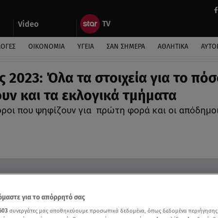
Video
ΛΟΓΕΣ
ΟΙΚΟΝΟΜΙΑ
ΥΓΕΙΑ
ΣΑΝ ΣΗΜΕΡΑ
ΑΘΛΗΤΙΚΑ
ΑΥΤΟ
ς 2023: Όλα τα στοιχεία για το πόσ
υν και τα εκλογικά τμήματα
ροι που ψηφίζουν για πρώτη φορά και οι απόδη
μαστε για το απόρρητό σας
603
συνεργάτες μας αποθηκεύουμε προσωπικά δεδομένα, όπως δεδομένα περιήγησης