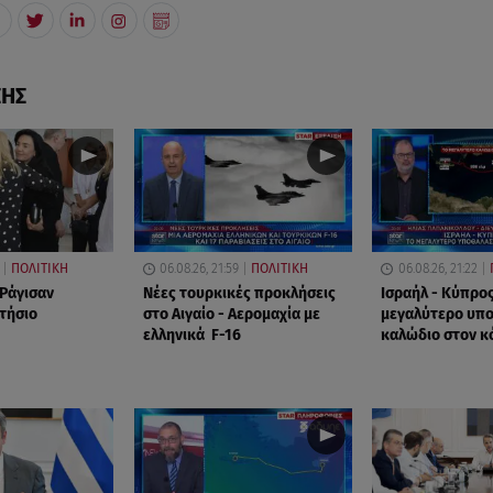
ΣΗΣ
ΠΟΛΙΤΙΚΗ
06.08.26, 21:59
ΠΟΛΙΤΙΚΗ
06.08.26, 21:22
 Ράγισαν
Νέες τουρκικές προκλήσεις
Ισραήλ - Κύπρος
ετήσιο
στο Αιγαίο - Αερομαχία με
μεγαλύτερο υπ
ελληνικά F-16
καλώδιο στον κ