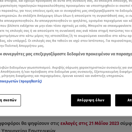
κά στοιχεία, και έχουμε πρόσβαση σε αυτά στη συσκευή σας. Αν επιλέξετε Αποδοχή, θ
νεργοποίηση τεχνολογιών παρακολούθησης προκειμένου να υποστηριχθούν οι σκοποί
ι παρακάτω, για τους οποίους εμείς και οι συνεργάτες μας επεξεργαζόμαστε τα δεδομέ
υπηρεσιών. Αν επιλέξετε Απόρριψη όλων όλων ή αποσύρετε τη συγκατάθεσή σας, οι ε
 θα απενεργοποιηθούν. Αν απενεργοποιηθούν οι ιχνηλάτες, ορισμένο περιεχόμενο και κά
 που βλέπετε ενδέχεται να μην είναι τόσο σχετικές με εσάς. Μπορείτε να επανεμφανίσετ
ξετε τις επιλογές σας ή να αποσύρετε τη συναίνεσή σας ανά πάσα στιγμή πατώντας τον
προτιμήσεων στο κάτω μέρος της ιστοσελίδας [ή το αιωρούμενο εικονίδιο στο κάτω α
δας, εάν υπάρχει]. Οι επιλογές σας θα τεθούν σε ισχύ στον Ιστότοπος. Για περισσότερε
την Πολιτική Απορρήτου μας.
 οι συνεργάτες μας επεξεργαζόμαστε δεδομένα προκειμένου να παρασχ
ριβών δεδομένων γεωεντοπισμού. Ακριβής σάρωση χαρακτηριστικών συσκευής για αν
 Αποθήκευση ή/και πρόσβαση στα δεδομένα μιας συσκευής. Εξατομικευμένη διαφήμι
Δείτε περισσότερα άρθρα μας στα αποτελέσματα αναζήτησης
, μέτρηση διαφήμισης και περιεχομένου, έρευνα κοινού και ανάπτυξη υπηρεσιών.
συνεργατών (προμηθευτές)
Add star.gr on Google
η σκοπών
Απόρριψη όλων
Απ
επορτάζ του κεντρικού δελτίου ειδήσεων του Star (3/5/2023) για τη «μάχη» των μ
ριφερειών
ηφοφόροι θα ψηφίσουν στις
εκλογές στις 21 Μάϊου 2023
σύμφ
ου Υπουργείου Εσωτερικών.