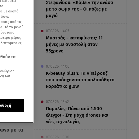
α καταστεί
Στεφανίδου: «Κόβει» την ανάσα
 που
με το σώμα της - Οι πόζες με
να με σκοπό
μαγιό
ν λόγω
ποιες από τις
ε αυτό το μενού
07.08.26 , 14:05
 σύνδεσμο
Μυστράς - καταψύκτης: 11
ριστερό μέρος
ς λεπτομέρειες
μήνες με αναστολή στον
55χρονο
εθούν τα
07.08.26 , 14:00
αγνώριση
K-beauty blush: Τα viral ρουζ
ση και
που υπόσχονται το πολυπόθητο
κορεάτικο glow
07.08.26 , 13:42
οδοχή
Παραλίες: Πάνω από 1.500
ονοεδρικών
έλεγχοι - Στη μάχη drones και
νέες τεχνολογίες
ωνα με τα
07.08.26 , 13:36