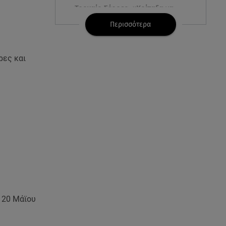
Τροχαίο Σέρρες: «Κοίταξα να
φύγω αριστερά, αλλά δεν
Περισσότερα
πρόλαβα»
07.08.26 , 13:33
ρες και
Καινούργιου:Πένθος για
συνεργάτιδά της «Θα μου
λείπεις πάντα και για πάντα»
07.08.26 , 13:16
Γιάννης Στάνκογλου: Δείτε τον
έφηβο με μακριά μαλλιά
07.08.26 , 13:04
Συνελήφθη 31χρονος για τις
δολοφονίες του «Ζαμπόν» και
του Σκαφτούρου
ς 20 Μάϊου
07.08.26 , 12:51