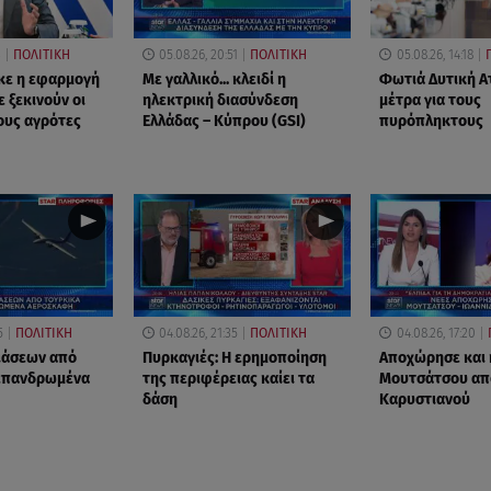
3
ΠΟΛΙΤΙΚΗ
05.08.26, 20:51
ΠΟΛΙΤΙΚΗ
05.08.26, 14:18
κε η εφαρμογή
Με γαλλικό... κλειδί η
Φωτιά Δυτική Ατ
 ξεκινούν οι
ηλεκτρική διασύνδεση
μέτρα για τους
ους αγρότες
Ελλάδας – Κύπρου (GSI)
πυρόπληκτους
5
ΠΟΛΙΤΙΚΗ
04.08.26, 21:35
ΠΟΛΙΤΙΚΗ
04.08.26, 17:20
ιάσεων από
Πυρκαγιές: Η ερημοποίηση
Αποχώρησε και 
 επανδρωμένα
της περιφέρειας καίει τα
Μουτσάτσου απ
δάση
Καρυστιανού