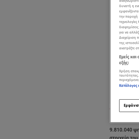
αναγνωριστι
δυνατή η ε
εμφανίζοντα
την παροχή 
τεχνολογίες
διαφημίσεις
για να αλλά
Διαχείριση 
της ιστοσελί
ανατρέξτε σ
Εμείς και
εξής:
Χρήση επακ
ταυτότητας.
περιεχόμενο
Κατάλογος 
Εμφάνισ
Εκλογές: Το ρ
εκλογικών πε
9.810.040 ψ
στοιχεία τ