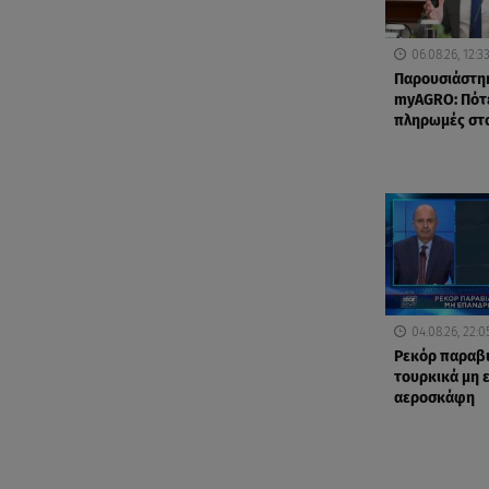
06.08.26, 12:3
Παρουσιάστη
myAGRO: Πότε
πληρωμές στ
04.08.26, 22:0
Ρεκόρ παραβ
τουρκικά μη
αεροσκάφη