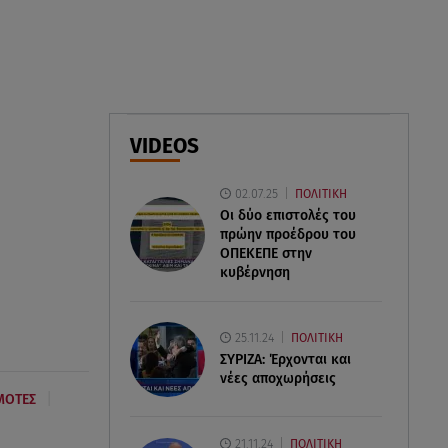
07.08.26 , 11:18
Leapmotor T03: Τώρα με 16.190
ευρώ
07.08.26 , 11:17
VIDEOS
Παρουσιάστρια κοιμήθηκε on
air και έγινε viral- Δείτε το
02.07.25
ΠΟΛΙΤΙΚΗ
στιγμιότυπο
Οι δύο επιστολές του
πρώην προέδρου του
ΟΠΕΚΕΠE στην
κυβέρνηση
25.11.24
ΠΟΛΙΤΙΚΗ
ΣΥΡΙΖΑ: Έρχονται και
νέες αποχωρήσεις
|
ΜΟΤΕΣ
21.11.24
ΠΟΛΙΤΙΚΗ