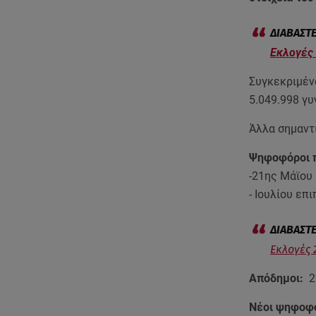
Εκλογές 
Συγκεκριμένα
5.049.998 γυ
Άλλα σημαντι
Ψηφοφόροι π
-21ης Μάϊου
- Ιουλίου επ
Εκλογές 
Απόδημοι:
2
Νέοι ψηφοφ