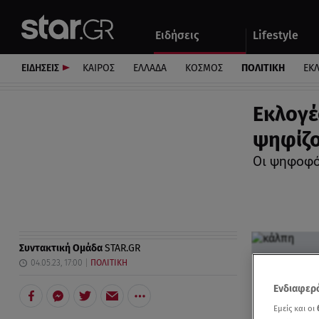
Αθλητικά
Quiz
Ειδήσεις
Lifestyle
Αυτοκίνητο
ΕΙΔΗΣΕΙΣ
ΚΑΙΡΟΣ
ΕΛΛΑΔΑ
ΚΟΣΜΟΣ
ΠΟΛΙΤΙΚΗ
ΕΚ
Εκλογέ
ψηφίζο
Οι ψηφοφό
Συντακτική Ομάδα
STAR.GR
04.05.23, 17:00
ΠΟΛΙΤΙΚΗ
Ενδιαφερό
Εμείς και οι