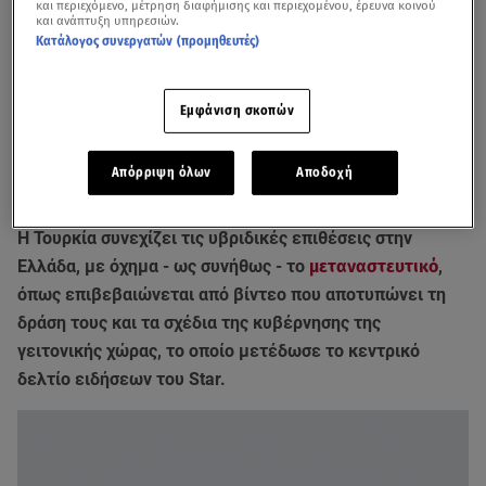
και περιεχόμενο, μέτρηση διαφήμισης και περιεχομένου, έρευνα κοινού
και ανάπτυξη υπηρεσιών.
Κατάλογος συνεργατών (προμηθευτές)
Εμφάνιση σκοπών
Απόρριψη όλων
Αποδοχή
Η Τουρκία συνεχίζει τις υβριδικές επιθέσεις στην
Ελλάδα, με όχημα - ως συνήθως - το
μεταναστευτικό
,
όπως επιβεβαιώνεται από βίντεο που αποτυπώνει τη
δράση τους και τα σχέδια της κυβέρνησης της
γειτονικής χώρας, το οποίο μετέδωσε το κεντρικό
δελτίο ειδήσεων του Star.