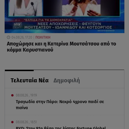
04.08.26, 17:20
ΠΟΛΙΤΙΚΗ
Αποχώρησε και η Κατερίνα Μουτσάτσου από το
κόμμα Καρυστιανού
Τελευταία Νέα
Δημοφιλή
08.08.26 , 19:19
Τραγωδία στην Πάρο: Νεκρό 4χρονο παιδί σε
πισίνα
08.08.26 , 18:51
BYD: Στην 91η θέση της λίστας Fortune Global