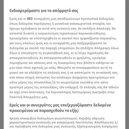
Ενδιαφερόμαστε για το απόρρητό σας
Εμείς και οι
603
συνεργάτες μας αποθηκεύουμε προσωπικά δεδομένα,
όπως δεδομένα περιήγησης ή μοναδικά αναγνωριστικά στοιχεία, και
έχουμε πρόσβαση σε αυτά στη συσκευή σας. Αν επιλέξετε Αποδοχή, θα
καταστεί δυνατή η ενεργοποίηση τεχνολογιών παρακολούθησης
προκειμένου να υποστηριχθούν οι σκοποί που εμφανίζονται παρακάτω,
για τους οποίους εμείς και οι συνεργάτες μας επεξεργαζόμαστε τα
δεδομένα με σκοπό την παροχή υπηρεσιών. Αν επιλέξετε Απόρριψη όλων
όλων ή αποσύρετε τη συγκατάθεσή σας, οι εν λόγω τεχνολογίες θα
απενεργοποιηθούν. Αν απενεργοποιηθούν οι ιχνηλάτες, ορισμένο
περιεχόμενο και κάποιες από τις διαφημίσεις που βλέπετε ενδέχεται να
μην είναι τόσο σχετικές με εσάς. Μπορείτε να επανεμφανίσετε αυτό το
μενού για να αλλάξετε τις επιλογές σας ή να αποσύρετε τη συναίνεσή σας
ανά πάσα στιγμή πατώντας τον σύνδεσμο Διαχείριση προτιμήσεων στο
κάτω μέρος της ιστοσελίδας [ή το αιωρούμενο εικονίδιο στο κάτω
αριστερό μέρος της ιστοσελίδας, εάν υπάρχει]. Οι επιλογές σας θα τεθούν
σε ισχύ στον Ιστότοπος. Για περισσότερες λεπτομέρειες ανατρέξτε στην
Πολιτική Απορρήτου μας.
Εμείς και οι συνεργάτες μας επεξεργαζόμαστε δεδομένα
προκειμένου να παρασχεθούν τα εξής:
Χρήση επακριβών δεδομένων γεωεντοπισμού. Ακριβής σάρωση
χαρακτηριστικών συσκευής για αναγνώριση ταυτότητας. Αποθήκευση ή/
και πρόσβαση στα δεδομένα μιας συσκευής. Εξατομικευμένη διαφήμιση