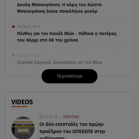
Δανάη Μπακογιάννη: Η κόρη του Κώστα
Μπακογιάννη έκανε πανελλήνιο ρεκόρ
08.08.26 , 16:45
Πένθος για τον Λιονέλ Μέσι - Πέθανε ο πατέρας
του Χόρχε στα 68 του χρόνια
08.08.26 , 16:07
Ευγενία Σαμαρά: Διακοπάρει με τον Νίκο
Μουτσινά - Πού βρίσκονται;
Περισσότερα
08.08.26 , 16:00
Back to black: η διαχρονική αξία του μαύρου
στην καλοκαιρινή γκαρνταρόμπα
VIDEOS
08.08.26 , 15:20
02.07.25
ΠΟΛΙΤΙΚΗ
Δούκισσα Νομικού: Από τη Μύκονο «πετάχτηκε»
Οι δύο επιστολές του πρώην
στη Γαλλική Πολυνησία!
προέδρου του ΟΠΕΚΕΠE στην
κυβέρνηση