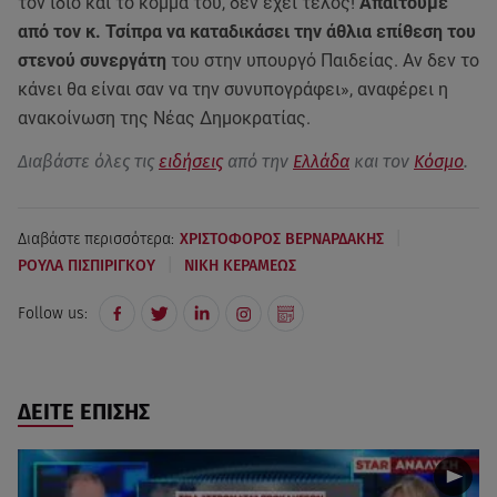
τον ίδιο και το κόμμα του, δεν έχει τέλος!
Απαιτούμε
από τον κ. Τσίπρα να καταδικάσει την άθλια επίθεση του
στενού συνεργάτη
του στην υπουργό Παιδείας. Αν δεν το
κάνει θα είναι σαν να την συνυπογράφει», αναφέρει η
ανακοίνωση της Νέας Δημοκρατίας.
Διαβάστε όλες τις
ειδήσεις
από την
Ελλάδα
και τον
Κόσμο
.
|
Διαβάστε περισσότερα:
ΧΡΙΣΤΟΦΟΡΟΣ ΒΕΡΝΑΡΔΑΚΗΣ
|
ΡΟΥΛΑ ΠΙΣΠΙΡΙΓΚΟΥ
ΝΙΚΗ ΚΕΡΑΜΕΩΣ
Follow us:
ΔΕΙΤΕ ΕΠΙΣΗΣ