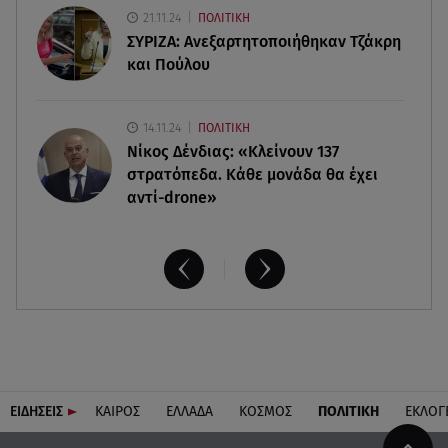
08.08.26 , 09:03
21.11.24
ΠΟΛΙΤΙΚΗ
8 Αυγούστου: Σήμερα η Παγκόσμια Ημέρα Γάτας
ΣΥΡΙΖΑ: Ανεξαρτητοποιήθηκαν Τζάκρη
και Πούλου
14.11.24
ΠΟΛΙΤΙΚΗ
Νίκος Δένδιας: «Κλείνουν 137
στρατόπεδα. Kάθε μονάδα θα έχει
αντί-drone»
ΕΙΔΗΣΕΙΣ
ΚΑΙΡΟΣ
ΕΛΛΑΔΑ
ΚΟΣΜΟΣ
ΠΟΛΙΤΙΚΗ
ΕΚΛΟΓ