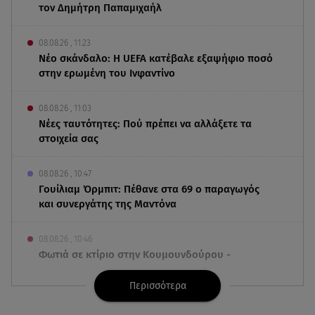
τον Δημήτρη Παπαμιχαήλ
08.08.26 , 11:23
Νέο σκάνδαλο: Η UEFA κατέβαλε εξαψήφιο ποσό
στην ερωμένη του Ινφαντίνο
08.08.26 , 11:03
Νέες ταυτότητες: Πού πρέπει να αλλάξετε τα
στοιχεία σας
08.08.26 , 10:47
Γουίλιαμ Όρμπιτ: Πέθανε στα 69 ο παραγωγός
και συνεργάτης της Μαντόνα
08.08.26 , 10:46
Φωτιά σε κτίριο στην Κουμουνδούρου -
Απεγκλωβίστηκε ένα άτομο
Περισσότερα
08.08.26 , 10:12