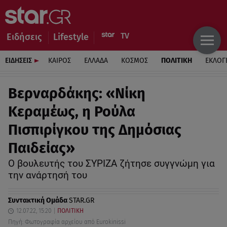
Ειδήσεις
Lifestyle
ΕΙΔΗΣΕΙΣ
ΚΑΙΡΟΣ
ΕΛΛΑΔΑ
ΚΟΣΜΟΣ
ΠΟΛΙΤΙΚΗ
ΕΚΛΟΓ
Βερναρδάκης: «Νίκη
Κεραμέως, η Ρούλα
Πισπιρίγκου της Δημόσιας
Παιδείας»
Ο βουλευτής του ΣΥΡΙΖΑ ζήτησε συγγνώμη για
την ανάρτησή του
Συντακτική Ομάδα
STAR.GR
12.07.22, 15:20
ΠΟΛΙΤΙΚΗ
Πηγή: Φωτογραφία αρχείου από Eurokinissi