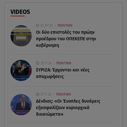
Ιός του Δυτικού Νείλου: Στο «κόκκινο» η Αττική –
Πώς να προστατευτείτε;
VIDEOS
08.08.26 , 10:11
02.07.25
ΠΟΛΙΤΙΚΗ
Λίλα Μπακλέση: Γέννησε τον γιο της η ηθοποιός -
Οι δύο επιστολές του πρώην
Η πρώτη φωτογραφία
προέδρου του ΟΠΕΚΕΠE στην
κυβέρνηση
08.08.26 , 10:00
Νηστίσιμη συνταγή για να φτιάξετε χαλβά με
σοκολάτα και πορτοκάλι
25.11.24
ΠΟΛΙΤΙΚΗ
ΣΥΡΙΖΑ: Έρχονται και νέες
08.08.26 , 09:26
αποχωρήσεις
Φωτιά Αττικοβοιωτία: Απελευθερώθηκε ενέργεια
ίση με 6 βόμβες Χιροσίμα
21.11.24
ΠΟΛΙΤΙΚΗ
Δένδιας: «Οι Ένοπλες δυνάμεις
08.08.26 , 09:05
BMW: Οι πωλήσεις και η συμφωνία με τους
εξασφαλίζουν κυριαρχικά
εργαζόμενους
δικαιώματα»