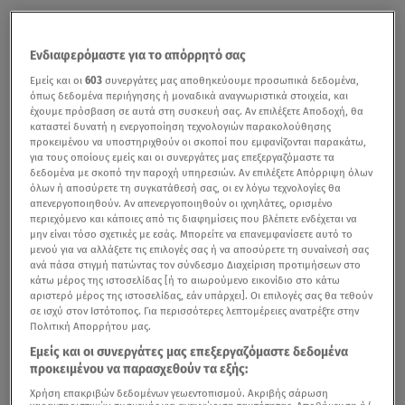
Ενδιαφερόμαστε για το απόρρητό σας
Εμείς και οι
603
συνεργάτες μας αποθηκεύουμε προσωπικά δεδομένα,
όπως δεδομένα περιήγησης ή μοναδικά αναγνωριστικά στοιχεία, και
έχουμε πρόσβαση σε αυτά στη συσκευή σας. Αν επιλέξετε Αποδοχή, θα
καταστεί δυνατή η ενεργοποίηση τεχνολογιών παρακολούθησης
προκειμένου να υποστηριχθούν οι σκοποί που εμφανίζονται παρακάτω,
για τους οποίους εμείς και οι συνεργάτες μας επεξεργαζόμαστε τα
δεδομένα με σκοπό την παροχή υπηρεσιών. Αν επιλέξετε Απόρριψη όλων
όλων ή αποσύρετε τη συγκατάθεσή σας, οι εν λόγω τεχνολογίες θα
απενεργοποιηθούν. Αν απενεργοποιηθούν οι ιχνηλάτες, ορισμένο
περιεχόμενο και κάποιες από τις διαφημίσεις που βλέπετε ενδέχεται να
μην είναι τόσο σχετικές με εσάς. Μπορείτε να επανεμφανίσετε αυτό το
μενού για να αλλάξετε τις επιλογές σας ή να αποσύρετε τη συναίνεσή σας
ανά πάσα στιγμή πατώντας τον σύνδεσμο Διαχείριση προτιμήσεων στο
κάτω μέρος της ιστοσελίδας [ή το αιωρούμενο εικονίδιο στο κάτω
αριστερό μέρος της ιστοσελίδας, εάν υπάρχει]. Οι επιλογές σας θα τεθούν
σε ισχύ στον Ιστότοπος. Για περισσότερες λεπτομέρειες ανατρέξτε στην
Πολιτική Απορρήτου μας.
Εμείς και οι συνεργάτες μας επεξεργαζόμαστε δεδομένα
προκειμένου να παρασχεθούν τα εξής:
Χρήση επακριβών δεδομένων γεωεντοπισμού. Ακριβής σάρωση