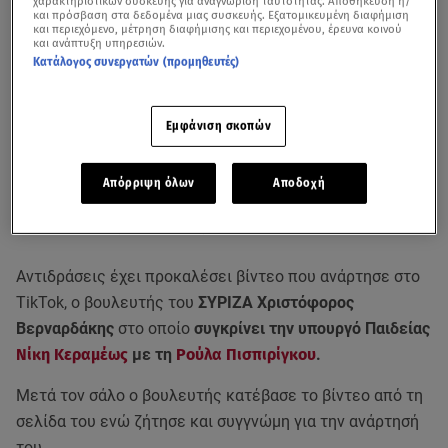
χαρακτηριστικών συσκευής για αναγνώριση ταυτότητας. Αποθήκευση ή/
και πρόσβαση στα δεδομένα μιας συσκευής. Εξατομικευμένη διαφήμιση
και περιεχόμενο, μέτρηση διαφήμισης και περιεχομένου, έρευνα κοινού
και ανάπτυξη υπηρεσιών.
Κατάλογος συνεργατών (προμηθευτές)
Εμφάνιση σκοπών
Απόρριψη όλων
Αποδοχή
Βίντεο από Κεντρικό Δελτίο Ειδήσεων του Star
Αντιδράσεις έχει προκαλέσει βίντεο που ανάρτησε στο
TikTok, ο βουλευτής του
ΣΥΡΙΖΑ Χριστόφορος
Βερναρδάκης
στο οποίο
συγκρίνει την υπουργό Παιδείας
Νίκη Κεραμέως
με τη
Ρούλα Πισπιρίγκου
.
Μετά τον σάλο ο βουλευτής κατέβασε το βίντεο από τη
σελίδα του ενώ ζήτησε και συγγνώμη για την ανάρτησή
του.