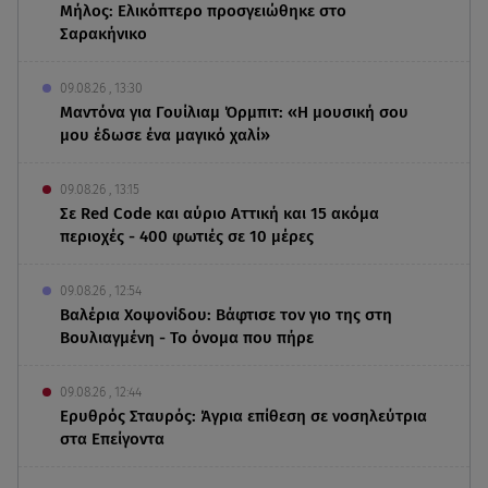
Μήλος: Ελικόπτερο προσγειώθηκε στο
Σαρακήνικο
09.08.26 , 13:30
Μαντόνα για Γουίλιαμ Όρμπιτ: «Η μουσική σου
μου έδωσε ένα μαγικό χαλί»
09.08.26 , 13:15
Σε Red Code και αύριο Αττική και 15 ακόμα
περιοχές - 400 φωτιές σε 10 μέρες
09.08.26 , 12:54
Βαλέρια Χοψονίδου: Βάφτισε τον γιο της στη
Βουλιαγμένη - Το όνομα που πήρε
09.08.26 , 12:44
Ερυθρός Σταυρός: Άγρια επίθεση σε νοσηλεύτρια
στα Επείγοντα