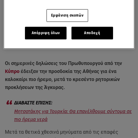
Εμφάνιση σκοπών
Απόρριψη όλων
Αποδοχή
Οι σημερινές δηλώσεις του Πρωθυπουργού από την
Κύπρο
έδειξαν την προσδοκία της Αθήνας για ένα
καλοκαίρι πιο ήρεμο, μετά το κρεσέντο ρητορικών
προκλήσεων της Άγκυρας.
Μητσοτάκης για Τουρκία: Θα επανέλθουμε σύντομα σε
πιο ήρεμα νερά
Μετά τα θετικά χθεσινά μηνύματα από τις επαφές