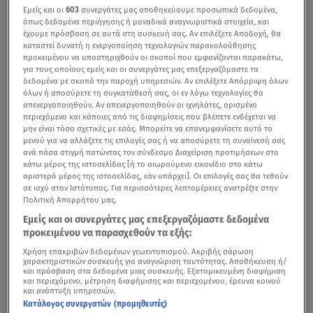
Εμείς και οι
603
συνεργάτες μας αποθηκεύουμε προσωπικά δεδομένα,
όπως δεδομένα περιήγησης ή μοναδικά αναγνωριστικά στοιχεία, και
έχουμε πρόσβαση σε αυτά στη συσκευή σας. Αν επιλέξετε Αποδοχή, θα
καταστεί δυνατή η ενεργοποίηση τεχνολογιών παρακολούθησης
προκειμένου να υποστηριχθούν οι σκοποί που εμφανίζονται παρακάτω,
για τους οποίους εμείς και οι συνεργάτες μας επεξεργαζόμαστε τα
δεδομένα με σκοπό την παροχή υπηρεσιών. Αν επιλέξετε Απόρριψη όλων
όλων ή αποσύρετε τη συγκατάθεσή σας, οι εν λόγω τεχνολογίες θα
απενεργοποιηθούν. Αν απενεργοποιηθούν οι ιχνηλάτες, ορισμένο
περιεχόμενο και κάποιες από τις διαφημίσεις που βλέπετε ενδέχεται να
μην είναι τόσο σχετικές με εσάς. Μπορείτε να επανεμφανίσετε αυτό το
μενού για να αλλάξετε τις επιλογές σας ή να αποσύρετε τη συναίνεσή σας
ανά πάσα στιγμή πατώντας τον σύνδεσμο Διαχείριση προτιμήσεων στο
κάτω μέρος της ιστοσελίδας [ή το αιωρούμενο εικονίδιο στο κάτω
αριστερό μέρος της ιστοσελίδας, εάν υπάρχει]. Οι επιλογές σας θα τεθούν
σε ισχύ στον Ιστότοπος. Για περισσότερες λεπτομέρειες ανατρέξτε στην
Πολιτική Απορρήτου μας.
Εμείς και οι συνεργάτες μας επεξεργαζόμαστε δεδομένα
προκειμένου να παρασχεθούν τα εξής:
Χρήση επακριβών δεδομένων γεωεντοπισμού. Ακριβής σάρωση
χαρακτηριστικών συσκευής για αναγνώριση ταυτότητας. Αποθήκευση ή/
και πρόσβαση στα δεδομένα μιας συσκευής. Εξατομικευμένη διαφήμιση
και περιεχόμενο, μέτρηση διαφήμισης και περιεχομένου, έρευνα κοινού
και ανάπτυξη υπηρεσιών.
Κατάλογος συνεργατών (προμηθευτές)