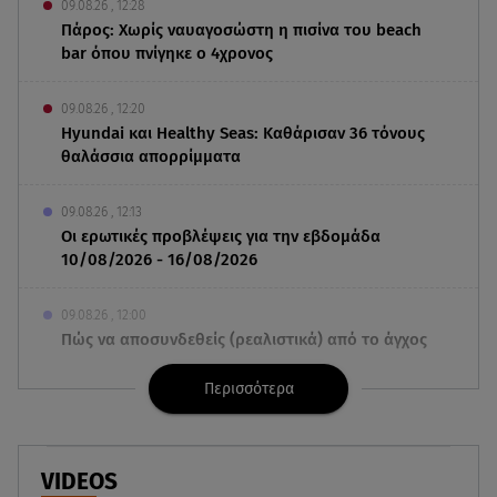
09.08.26 , 12:28
Πάρος: Χωρίς ναυαγοσώστη η πισίνα του beach
bar όπου πνίγηκε ο 4χρονος
09.08.26 , 12:20
Hyundai και Healthy Seas: Καθάρισαν 36 τόνους
θαλάσσια απορρίμματα
09.08.26 , 12:13
Οι ερωτικές προβλέψεις για την εβδομάδα
10/08/2026 - 16/08/2026
09.08.26 , 12:00
Πώς να αποσυνδεθείς (ρεαλιστικά) από το άγχος
στις διακοπές
Περισσότερα
09.08.26 , 11:55
Διακοπές στην Κρήτη κάνει ο πρωθυπουργός
VIDEOS