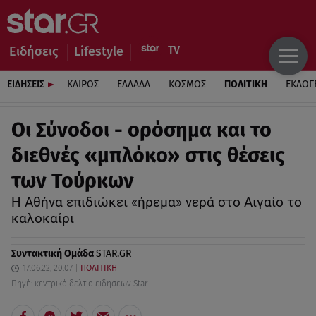
Ειδήσεις
Lifestyle
ΕΙΔΗΣΕΙΣ
ΚΑΙΡΟΣ
ΕΛΛΑΔΑ
ΚΟΣΜΟΣ
ΠΟΛΙΤΙΚΗ
ΕΚΛΟΓ
Οι Σύνοδοι - ορόσημα και το
διεθνές «μπλόκο» στις θέσεις
των Τούρκων
Η Αθήνα επιδιώκει «ήρεμα» νερά στο Αιγαίο το
καλοκαίρι
Συντακτική Ομάδα
STAR.GR
17.06.22, 20:07
ΠΟΛΙΤΙΚΗ
Πηγή: κεντρικό δελτίο ειδήσεων Star