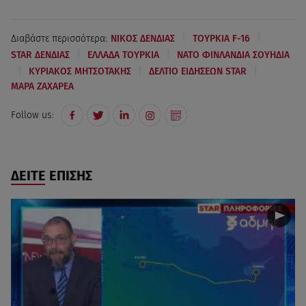
|
|
Διαβάστε περισσότερα:
ΝΙΚΟΣ ΔΕΝΔΙΑΣ
ΤΟΥΡΚΙΑ F-16
|
|
STAR ΔΕΝΔΙΑΣ
ΕΛΛΑΔΑ ΤΟΥΡΚΙΑ
ΝΑΤΟ ΦΙΝΛΑΝΔΙΑ ΣΟΥΗΔΙΑ
|
|
|
ΚΥΡΙΑΚΟΣ ΜΗΤΣΟΤΑΚΗΣ
ΔΕΛΤΙΟ ΕΙΔΗΣΕΩΝ STAR
ΜΑΡΑ ΖΑΧΑΡΕΑ
Follow us:
ΔΕΙΤΕ ΕΠΙΣΗΣ