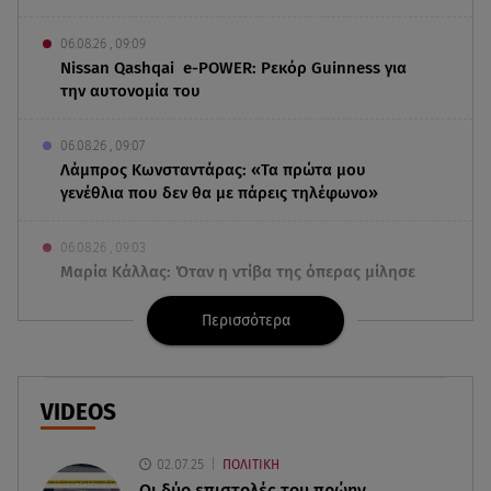
06.08.26 , 09:09
Nissan Qashqai e-POWER: Ρεκόρ Guinness για
την αυτονομία του
06.08.26 , 09:07
Λάμπρος Κωνσταντάρας: «Τα πρώτα μου
γενέθλια που δεν θα με πάρεις τηλέφωνο»
06.08.26 , 09:03
Μαρία Κάλλας: Όταν η ντίβα της όπερας μίλησε
σπαστά ελληνικά στο ραδιόφωνο
Περισσότερα
06.08.26 , 08:58
Τι είναι το «πολωμένο μελτέμι», που
τροφοδότησε τις φωτιές σε Αττικοβοιωτία
VIDEOS
06.08.26 , 08:35
02.07.25
ΠΟΛΙΤΙΚΗ
Μυστράς: «Δεν ήταν οικονομικός ο λόγος που
Οι δύο επιστολές του πρώην