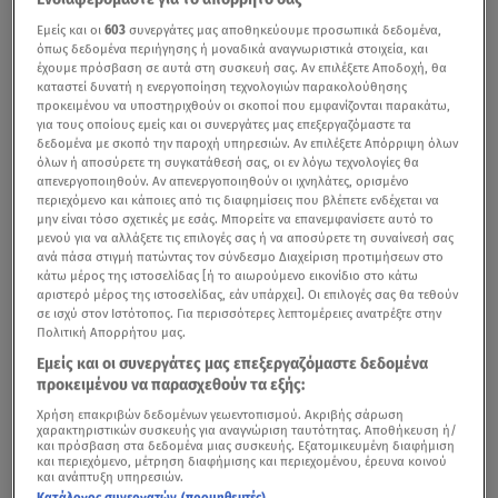
Εμείς και οι
603
συνεργάτες μας αποθηκεύουμε προσωπικά δεδομένα,
όπως δεδομένα περιήγησης ή μοναδικά αναγνωριστικά στοιχεία, και
έχουμε πρόσβαση σε αυτά στη συσκευή σας. Αν επιλέξετε Αποδοχή, θα
καταστεί δυνατή η ενεργοποίηση τεχνολογιών παρακολούθησης
προκειμένου να υποστηριχθούν οι σκοποί που εμφανίζονται παρακάτω,
για τους οποίους εμείς και οι συνεργάτες μας επεξεργαζόμαστε τα
δεδομένα με σκοπό την παροχή υπηρεσιών. Αν επιλέξετε Απόρριψη όλων
όλων ή αποσύρετε τη συγκατάθεσή σας, οι εν λόγω τεχνολογίες θα
απενεργοποιηθούν. Αν απενεργοποιηθούν οι ιχνηλάτες, ορισμένο
περιεχόμενο και κάποιες από τις διαφημίσεις που βλέπετε ενδέχεται να
Εάν η
Τουρκία
έχει συγκεκριμένα οπλικά συστήματα,
μην είναι τόσο σχετικές με εσάς. Μπορείτε να επανεμφανίσετε αυτό το
πρέπει να υπάρχουν συγκεκριμένες διαβεβαιώσεις ότι
μενού για να αλλάξετε τις επιλογές σας ή να αποσύρετε τη συναίνεσή σας
ανά πάσα στιγμή πατώντας τον σύνδεσμο Διαχείριση προτιμήσεων στο
δε θα τα χρησιμοποιήσει εναντίον της Ελλάδας, τόνισε ο
κάτω μέρος της ιστοσελίδας [ή το αιωρούμενο εικονίδιο στο κάτω
Υπουργός Εξωτερικών
Νίκος Δένδιας
, μιλώντας στο
αριστερό μέρος της ιστοσελίδας, εάν υπάρχει]. Οι επιλογές σας θα τεθούν
σε ισχύ στον Ιστότοπος. Για περισσότερες λεπτομέρειες ανατρέξτε στην
κεντρικό δελτίο ειδήσεων του Star και στη Μάρα
Πολιτική Απορρήτου μας.
Ζαχαρέα, σχετικά με την προμήθεια ή αναβάθμιση των F
Εμείς και οι συνεργάτες μας επεξεργαζόμαστε δεδομένα
- 16.
προκειμένου να παρασχεθούν τα εξής:
Χρήση επακριβών δεδομένων γεωεντοπισμού. Ακριβής σάρωση
χαρακτηριστικών συσκευής για αναγνώριση ταυτότητας. Αποθήκευση ή/
και πρόσβαση στα δεδομένα μιας συσκευής. Εξατομικευμένη διαφήμιση
Για τις τουρκικές προκλήσεις ενημέρωσε ο Δένδιας τον
και περιεχόμενο, μέτρηση διαφήμισης και περιεχομένου, έρευνα κοινού
και ανάπτυξη υπηρεσιών.
Μπλίνκεν