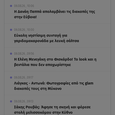
06.08.26 , 10:06
Η Δανάη Παππά απολαμβάνει τις διακοπές της
στην Εύβοια!
06.08.26 , 10:00
Eύκολη νηστίσιμη συνταγή για
γαριδομακαρονάδα με λευκή σάλτσα
06.08.26 , 09:56
Η Ελένη Μενεγάκη στο Φισκάρδο! Το look και η
βεντάλια που δεν αποχωρίστηκε
06.08.26 , 09:17
Λιάγκας - Αντωνά: Φωτογραφίες από τις glam
διακοπές τους στη Μύκονο
06.08.26 , 09:13
Σάκης Ρουβάς: Άφησε τη σκηνή και φόρεσε
στολή μελισσοκόμου στην Κύθνο