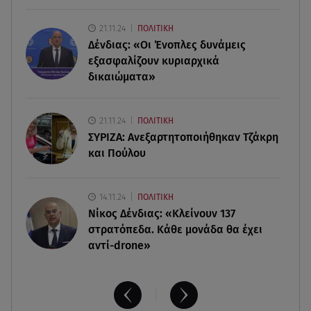
21.11.24
ΠΟΛΙΤΙΚΗ
06.08.26 , 13:32
Δένδιας: «Οι Ένοπλες δυνάμεις
Μυστράς: Παθολογικά τα αίτια θανάτου του
90χρονου στον καταψύκτη
εξασφαλίζουν κυριαρχικά
δικαιώματα»
06.08.26 , 13:13
«Κρυφός» γάμος για διάσημο ζευγάρι; - Οι
21.11.24
ΠΟΛΙΤΙΚΗ
φωτογραφίες με τις βέρες
ΣΥΡΙΖΑ: Ανεξαρτητοποιήθηκαν Τζάκρη
και Πούλου
14.11.24
ΠΟΛΙΤΙΚΗ
Νίκος Δένδιας: «Κλείνουν 137
στρατόπεδα. Kάθε μονάδα θα έχει
αντί-drone»