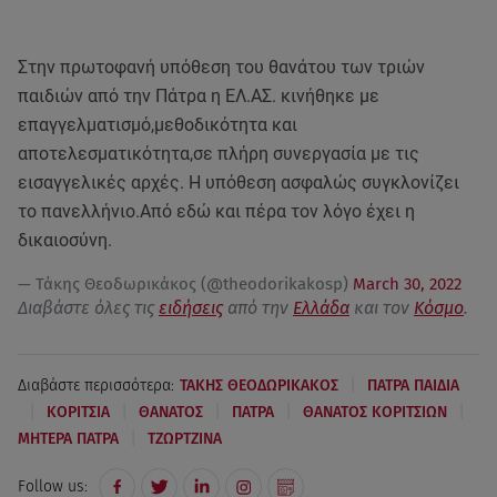
Στην πρωτοφανή υπόθεση του θανάτου των τριών
παιδιών από την Πάτρα η ΕΛ.ΑΣ. κινήθηκε με
επαγγελματισμό,μεθοδικότητα και
αποτελεσματικότητα,σε πλήρη συνεργασία με τις
εισαγγελικές αρχές. Η υπόθεση ασφαλώς συγκλονίζει
το πανελλήνιο.Από εδώ και πέρα τον λόγο έχει η
δικαιοσύνη.
— Τάκης Θεοδωρικάκος (@theodorikakosp)
March 30, 2022
Διαβάστε όλες τις
ειδήσεις
από την
Ελλάδα
και τον
Κόσμο
.
|
Διαβάστε περισσότερα:
ΤΑΚΗΣ ΘΕΟΔΩΡΙΚΑΚΟΣ
ΠΑΤΡΑ ΠΑΙΔΙΑ
|
|
|
|
|
ΚΟΡΙΤΣΙΑ
ΘΑΝΑΤΟΣ
ΠΑΤΡΑ
ΘΑΝΑΤΟΣ ΚΟΡΙΤΣΙΩΝ
|
ΜΗΤΕΡΑ ΠΑΤΡΑ
ΤΖΩΡΤΖΙΝΑ
Follow us: