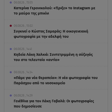
06.08.26 , 15:05
Κατερίνα Γερονικολού: «Έριξε» το Instagram με
το μαύρο της μπικίνι
06.08.26 , 15:02
Συγκινεί ο Κώστας Σαμαράς: Η οικογενειακή
φωτογραφία με την αδελφή του
06.08.26 , 14:41
Κηδεία Λάκη Χαλκιά: Συντετριμμένη η σύζυγός
του στο τελευταίο «αντίο»
06.08.26 , 14:34
«Πάμε για νέα θεραπεία»: Η νέα φωτογραφία του
Παράσχου από το νοσοκομείο
06.08.26 , 14:29
Γενέθλια για τον Λάκη Γαβαλά: Οι φωτογραφίες
που δημοσίευσε