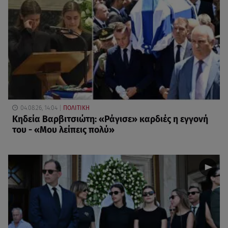
04.08.26, 14:04
ΠΟΛΙΤΙΚΗ
Κηδεία Βαρβιτσιώτη: «Ράγισε» καρδιές η εγγονή
του - «Μου λείπεις πολύ»