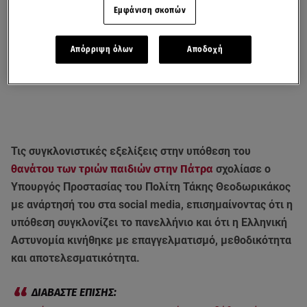
Εμφάνιση σκοπών
Απόρριψη όλων
Αποδοχή
Τις συγκλονιστικές εξελίξεις στην υπόθεση του
θανάτου των τριών παιδιών στην Πάτρα
σχολίασε ο
Υπουργός Προστασίας του Πολίτη Τάκης Θεοδωρικάκος
με ανάρτησή του στα social media, επισημαίνοντας ότι η
υπόθεση συγκλονίζει το πανελλήνιο και ότι η Ελληνική
Αστυνομία κινήθηκε με επαγγελματισμό, μεθοδικότητα
και αποτελεσματικότητα.