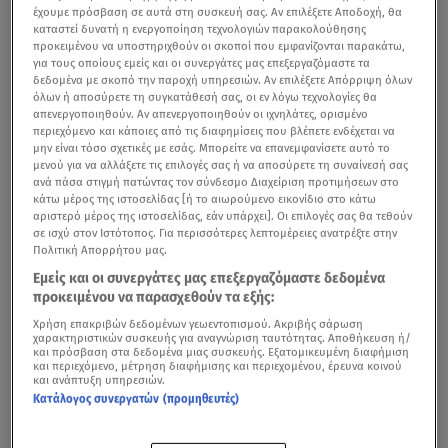
έχουμε πρόσβαση σε αυτά στη συσκευή σας. Αν επιλέξετε Αποδοχή, θα
καταστεί δυνατή η ενεργοποίηση τεχνολογιών παρακολούθησης
προκειμένου να υποστηριχθούν οι σκοποί που εμφανίζονται παρακάτω,
για τους οποίους εμείς και οι συνεργάτες μας επεξεργαζόμαστε τα
δεδομένα με σκοπό την παροχή υπηρεσιών. Αν επιλέξετε Απόρριψη όλων
όλων ή αποσύρετε τη συγκατάθεσή σας, οι εν λόγω τεχνολογίες θα
απενεργοποιηθούν. Αν απενεργοποιηθούν οι ιχνηλάτες, ορισμένο
περιεχόμενο και κάποιες από τις διαφημίσεις που βλέπετε ενδέχεται να
μην είναι τόσο σχετικές με εσάς. Μπορείτε να επανεμφανίσετε αυτό το
μενού για να αλλάξετε τις επιλογές σας ή να αποσύρετε τη συναίνεσή σας
ανά πάσα στιγμή πατώντας τον σύνδεσμο Διαχείριση προτιμήσεων στο
κάτω μέρος της ιστοσελίδας [ή το αιωρούμενο εικονίδιο στο κάτω
αριστερό μέρος της ιστοσελίδας, εάν υπάρχει]. Οι επιλογές σας θα τεθούν
σε ισχύ στον Ιστότοπος. Για περισσότερες λεπτομέρειες ανατρέξτε στην
Πολιτική Απορρήτου μας.
Εμείς και οι συνεργάτες μας επεξεργαζόμαστε δεδομένα
προκειμένου να παρασχεθούν τα εξής:
Χρήση επακριβών δεδομένων γεωεντοπισμού. Ακριβής σάρωση
χαρακτηριστικών συσκευής για αναγνώριση ταυτότητας. Αποθήκευση ή/
και πρόσβαση στα δεδομένα μιας συσκευής. Εξατομικευμένη διαφήμιση
και περιεχόμενο, μέτρηση διαφήμισης και περιεχομένου, έρευνα κοινού
και ανάπτυξη υπηρεσιών.
Κατάλογος συνεργατών (προμηθευτές)