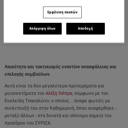
Εμφάνιση σκοπών
Απόρριψη όλων
Αποδοχή
Λαικότητα και τακτικισμός εναντίον ανασφάλειας και
επιλογής συμβούλων.
Αυτά είναι τα δύο μεγαλύτερα προτερήματα και
μειονεκτήματα του
Αλέξη Τσίπρα
, σύμφωνα με τον
Ευκλείδη Τσακαλώτο, ο οποίος... άναψε φωτιές με
συνέντευξή του στην Καθημερινή, όπου αναφέρθηκε -
μεταξύ άλλων - στα δυνατά και αδύναμα σημεία του
προέδρου του ΣΥΡΙΖΑ.