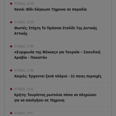
07.08.26 , 22:40
Χανιά: Φίδι δάγκωσε 13χρονο σε παραλία
07.08.26 , 22:05
Φωτιές: Στάχτη Το Πράσινο Στολίδι Της Δυτικής
Αττικής
07.08.26 , 21:50
«Συμφωνία της Μέκκας» για Τουρκία – Σαουδική
Αραβία - Πακιστάν
07.08.26 , 21:50
Καιρός: Έρχονται ξανά 40άρια - Σε ποιες περιοχές
07.08.26 , 21:32
Κρήτη: Τουρίστας ρωτούσε πόσο να πληρώσει
για να ασελγήσει σε 10χρονη
07.08.26 , 21:17