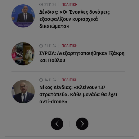
21.11.24
ΠΟΛΙΤΙΚΗ
06.08.26 , 20:16
Δένδιας: «Οι Ένοπλες δυνάμεις
Αθηνά Οικονομάκου από την Μπόρα Μπόρα:
«Έσκασε όλη η κούραση του χειμώνα»
εξασφαλίζουν κυριαρχικά
δικαιώματα»
06.08.26 , 20:04
Σαμοθράκη: Συγκλονιστική διάσωση 15χρονης
21.11.24
ΠΟΛΙΤΙΚΗ
από δύσβατο φαράγγι
ΣΥΡΙΖΑ: Ανεξαρτητοποιήθηκαν Τζάκρη
και Πούλου
14.11.24
ΠΟΛΙΤΙΚΗ
Νίκος Δένδιας: «Κλείνουν 137
στρατόπεδα. Kάθε μονάδα θα έχει
αντί-drone»