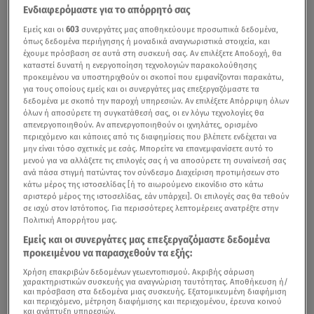
Ενδιαφερόμαστε για το απόρρητό σας
Εμείς και οι
603
συνεργάτες μας αποθηκεύουμε προσωπικά δεδομένα,
όπως δεδομένα περιήγησης ή μοναδικά αναγνωριστικά στοιχεία, και
έχουμε πρόσβαση σε αυτά στη συσκευή σας. Αν επιλέξετε Αποδοχή, θα
καταστεί δυνατή η ενεργοποίηση τεχνολογιών παρακολούθησης
προκειμένου να υποστηριχθούν οι σκοποί που εμφανίζονται παρακάτω,
για τους οποίους εμείς και οι συνεργάτες μας επεξεργαζόμαστε τα
δεδομένα με σκοπό την παροχή υπηρεσιών. Αν επιλέξετε Απόρριψη όλων
όλων ή αποσύρετε τη συγκατάθεσή σας, οι εν λόγω τεχνολογίες θα
απενεργοποιηθούν. Αν απενεργοποιηθούν οι ιχνηλάτες, ορισμένο
περιεχόμενο και κάποιες από τις διαφημίσεις που βλέπετε ενδέχεται να
μην είναι τόσο σχετικές με εσάς. Μπορείτε να επανεμφανίσετε αυτό το
μενού για να αλλάξετε τις επιλογές σας ή να αποσύρετε τη συναίνεσή σας
ανά πάσα στιγμή πατώντας τον σύνδεσμο Διαχείριση προτιμήσεων στο
κάτω μέρος της ιστοσελίδας [ή το αιωρούμενο εικονίδιο στο κάτω
αριστερό μέρος της ιστοσελίδας, εάν υπάρχει]. Οι επιλογές σας θα τεθούν
σε ισχύ στον Ιστότοπος. Για περισσότερες λεπτομέρειες ανατρέξτε στην
Πολιτική Απορρήτου μας.
Εμείς και οι συνεργάτες μας επεξεργαζόμαστε δεδομένα
προκειμένου να παρασχεθούν τα εξής:
Χρήση επακριβών δεδομένων γεωεντοπισμού. Ακριβής σάρωση
χαρακτηριστικών συσκευής για αναγνώριση ταυτότητας. Αποθήκευση ή/
και πρόσβαση στα δεδομένα μιας συσκευής. Εξατομικευμένη διαφήμιση
και περιεχόμενο, μέτρηση διαφήμισης και περιεχομένου, έρευνα κοινού
και ανάπτυξη υπηρεσιών.