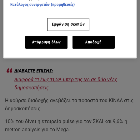
Κατάλογος συνεργατών (προμηθευτές)
Εμφάνιση σκοπών
Εννέα μέρες πριν τον πρώτο γύρο των εκλογών για την
Απόρριψη όλων
Αποδοχή
προεδρία του
ΚΙΝΑΛ
, οι έξι υποψήφιοι πληθαίνουν τις
περιοδείες τους ανά την Ελλάδα.
Διαφορά 11 έως 11,4% υπέρ της ΝΔ σε δύο νέες
δημοσκοπήσεις
Η κούρσα διαδοχής ανεβάζει τα ποσοστά του ΚΙΝΑΛ στις
δημοσκοπήσεις.
10% του δίνει η εταιρεία pulse για τον ΣΚΑΙ και 9,6% η
metron analysis για το Mega.