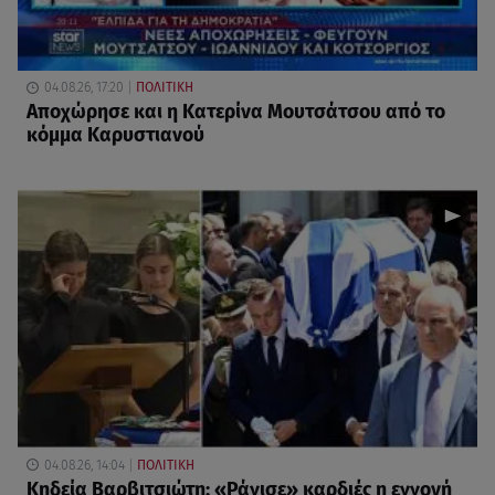
04.08.26, 17:20
ΠΟΛΙΤΙΚΗ
Αποχώρησε και η Κατερίνα Μουτσάτσου από το
κόμμα Καρυστιανού
04.08.26, 14:04
ΠΟΛΙΤΙΚΗ
Κηδεία Βαρβιτσιώτη: «Ράγισε» καρδιές η εγγονή