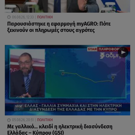
06.08.26, 12:33
ΠΟΛΙΤΙΚΗ
Παρουσιάστηκε η εφαρμογή myAGRO: Πότε
ξεκινούν οι πληρωμές στους αγρότες
05.08.26, 20:51
ΠΟΛΙΤΙΚΗ
Με γαλλικό... κλειδί η ηλεκτρική διασύνδεση
Ελλάδας – Κύπρου (GSI)