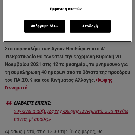
Εμφάνιση σκοπών
Απόρριψη όλων
Αποδοχή
Στο παρεκκλήσι των Αγίων Θεοδώρων στο Α’
Νεκροταφείο θα τελεστεί την ερχόμενη Κυριακή 28
Νοεμβρίου 2021 στις 12 το μεσημέρι, το μνημόσυνο για
τη συμπλήρωση 40 ημερών από το θάνατο της προέδρου
του ΠΑ.ΣΟ.Κ και του Κινήματος Αλλαγής,
Φώφης
Γεννηματά
.
Συγκινεί ο σύζυγος της Φώφης Γεννηματά: «Θα πενθώ
πάντα, μ’ ακούς;»
Αμέσως μετά, στις 13.30 της ίδιας μέρας, θα