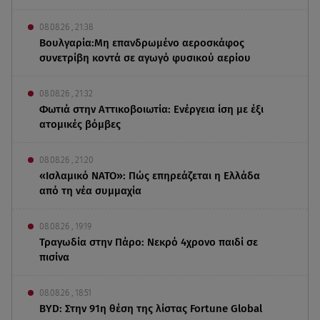
08.08.26 , 21:38
Βουλγαρία:Μη επανδρωμένο αεροσκάφος
συνετρίβη κοντά σε αγωγό φυσικού αερίου
08.08.26 , 21:32
Φωτιά στην Αττικοβοιωτία: Ενέργεια ίση με έξι
ατομικές βόμβες
08.08.26 , 21:20
«Ισλαμικό ΝΑΤΟ»: Πώς επηρεάζεται η Ελλάδα
από τη νέα συμμαχία
08.08.26 , 19:19
Τραγωδία στην Πάρο: Νεκρό 4χρονο παιδί σε
πισίνα
08.08.26 , 18:51
BYD: Στην 91η θέση της λίστας Fortune Global