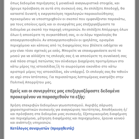
όπως δεδομένα περιήγησης ή μοναδικά αναγνωριστικά στοιχεία, και
έχουμε πρόσβαση σε αυτά στη συσκευή σας. Αν επιλέξετε Αποδοχή, θα
καταστεί δυνατή η ενεργοποίηση τεχνολογιών παρακολούθησης
προκειμένου να υποστηριχθούν οι σκοποί που εμφανίζονται παρακάτω,
για τους οποίους εμείς και οι συνεργάτες μας επεξεργαζόμαστε τα
δεδομένα με σκοπό την παροχή υπηρεσιών. Αν επιλέξετε Απόρριψη όλων
όλων ή αποσύρετε τη συγκατάθεσή σας, οι εν λόγω τεχνολογίες θα
απενεργοποιηθούν. Αν απενεργοποιηθούν οι ιχνηλάτες, ορισμένο
περιεχόμενο και κάποιες από τις διαφημίσεις που βλέπετε ενδέχεται να
μην είναι τόσο σχετικές με εσάς. Μπορείτε να επανεμφανίσετε αυτό το
μενού για να αλλάξετε τις επιλογές σας ή να αποσύρετε τη συναίνεσή σας
ανά πάσα στιγμή πατώντας τον σύνδεσμο Διαχείριση προτιμήσεων στο
κάτω μέρος της ιστοσελίδας [ή το αιωρούμενο εικονίδιο στο κάτω
αριστερό μέρος της ιστοσελίδας, εάν υπάρχει]. Οι επιλογές σας θα τεθούν
σε ισχύ στον Ιστότοπος. Για περισσότερες λεπτομέρειες ανατρέξτε στην
Πολιτική Απορρήτου μας.
Εμείς και οι συνεργάτες μας επεξεργαζόμαστε δεδομένα
προκειμένου να παρασχεθούν τα εξής:
Χρήση επακριβών δεδομένων γεωεντοπισμού. Ακριβής σάρωση
χαρακτηριστικών συσκευής για αναγνώριση ταυτότητας. Αποθήκευση ή/
και πρόσβαση στα δεδομένα μιας συσκευής. Εξατομικευμένη διαφήμιση
και περιεχόμενο, μέτρηση διαφήμισης και περιεχομένου, έρευνα κοινού
και ανάπτυξη υπηρεσιών.
Κατάλογος συνεργατών (προμηθευτές)