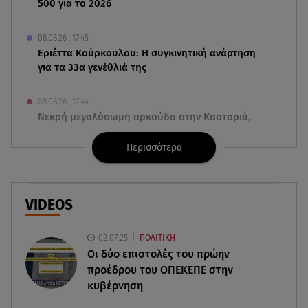
500 για το 2026
08.08.26 , 17:45
Εριέττα Κούρκουλου: Η συγκινητική ανάρτηση
για τα 33α γενέθλιά της
08.08.26 , 17:44
Νεκρή μεγαλόσωμη αρκούδα στην Καστοριά,
πιθανόν από πυροβολισμό
Περισσότερα
08.08.26 , 17:32
Τζο Μπάιντεν: Ο καρκίνος έχει εξαπλωθεί - Η
ανακοίνωση του γιου του
VIDEOS
08.08.26 , 17:20
02.07.25
ΠΟΛΙΤΙΚΗ
Ανδρομάχη: «Είσαι το φως στη ζωή μου» – Η νέα
Οι δύο επιστολές του πρώην
ανάρτηση με τον γιο της
προέδρου του ΟΠΕΚΕΠE στην
κυβέρνηση
08.08.26 , 16:52