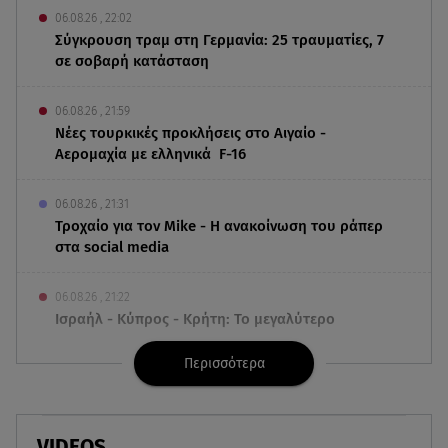
06.08.26 , 22:02
Σύγκρουση τραμ στη Γερμανία: 25 τραυματίες, 7
σε σοβαρή κατάσταση
06.08.26 , 21:59
Νέες τουρκικές προκλήσεις στο Αιγαίο -
Αερομαχία με ελληνικά F-16
06.08.26 , 21:31
Τροχαίο για τον Mike - Η ανακοίνωση του ράπερ
στα social media
06.08.26 , 21:22
Ισραήλ - Κύπρος - Κρήτη: Το μεγαλύτερο
υποθαλάσσιο καλώδιο στον κόσμο
Περισσότερα
06.08.26 , 21:07
Motor Oil: Δωρεά πυροσβεστικών οχημάτων και
εξοπλισμού στον Άγιο Βασίλειο
VIDEOS