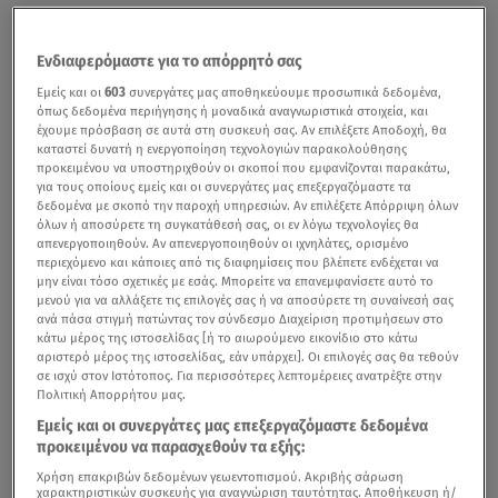
Ενδιαφερόμαστε για το απόρρητό σας
Εμείς και οι
603
συνεργάτες μας αποθηκεύουμε προσωπικά δεδομένα,
όπως δεδομένα περιήγησης ή μοναδικά αναγνωριστικά στοιχεία, και
έχουμε πρόσβαση σε αυτά στη συσκευή σας. Αν επιλέξετε Αποδοχή, θα
καταστεί δυνατή η ενεργοποίηση τεχνολογιών παρακολούθησης
προκειμένου να υποστηριχθούν οι σκοποί που εμφανίζονται παρακάτω,
για τους οποίους εμείς και οι συνεργάτες μας επεξεργαζόμαστε τα
δεδομένα με σκοπό την παροχή υπηρεσιών. Αν επιλέξετε Απόρριψη όλων
όλων ή αποσύρετε τη συγκατάθεσή σας, οι εν λόγω τεχνολογίες θα
απενεργοποιηθούν. Αν απενεργοποιηθούν οι ιχνηλάτες, ορισμένο
περιεχόμενο και κάποιες από τις διαφημίσεις που βλέπετε ενδέχεται να
μην είναι τόσο σχετικές με εσάς. Μπορείτε να επανεμφανίσετε αυτό το
μενού για να αλλάξετε τις επιλογές σας ή να αποσύρετε τη συναίνεσή σας
ανά πάσα στιγμή πατώντας τον σύνδεσμο Διαχείριση προτιμήσεων στο
κάτω μέρος της ιστοσελίδας [ή το αιωρούμενο εικονίδιο στο κάτω
αριστερό μέρος της ιστοσελίδας, εάν υπάρχει]. Οι επιλογές σας θα τεθούν
σε ισχύ στον Ιστότοπος. Για περισσότερες λεπτομέρειες ανατρέξτε στην
Πολιτική Απορρήτου μας.
Εμείς και οι συνεργάτες μας επεξεργαζόμαστε δεδομένα
προκειμένου να παρασχεθούν τα εξής:
Χρήση επακριβών δεδομένων γεωεντοπισμού. Ακριβής σάρωση
χαρακτηριστικών συσκευής για αναγνώριση ταυτότητας. Αποθήκευση ή/