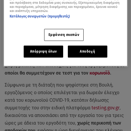
και πρόσβαση στα δεδομένα μιας συσκευής. Εξατομικευμένη διαφήμιση
και περιεχόμενο, μέτρηση διαφήμισης και περιεχομένου, έρευνα κοινού
και ανάπτυξη υπηρεσιών.
Κατάλογος συνεργατών (προμηθευτές)
Εμφάνιση σκοπών
Απόρριψη όλων
Αποδοχή
Aδεια απουσίας έως και 3 ώρες από την εργασία τους,
χωρίς μείωση των αποδοχών, για τους εργαζόμενους οι
οποίοι θα συμμετέχουν σε τεστ για τον
κορωνοϊό
.
Σύμφωνα με τη διάταξη που ψηφίστηκε στη Βουλή,
εργαζόμενος ο οποίος επιλέγεται για δωρεάν έλεγχο
κατά του κορωνοϊού COVID-19, κατόπιν δήλωσης
συμμετοχής του στην ειδική πλατφόρμα
testing.gov.gr
,
δικαιούται να απουσιάσει από την εργασία του για τρεις
ώρες με άδεια του εργοδότη του,
χωρίς περικοπή των
αποδοχών του
, εφόσον η ώρα διενέργειας του ελέγχου