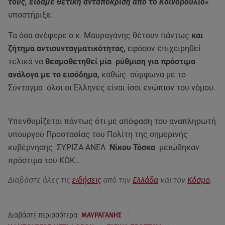
τους, είδαμε θετική ανταπόκριση από το Κοινοβούλιο»
υποστήριξε.
Τα όσα ανέφερε ο κ. Μαυραγάνης θέτουν πάντως
και
ζήτημα αντισυνταγματικότητας,
εφόσον επιχειρηθεί
τελικά να
θεσμοθετηθεί μία ρύθμιση για πρόστιμα
ανάλογα με το εισόδημα,
καθώς σύμφωνα με το
Σύνταγμα όλοι οι Έλληνες είναι ίσοι ενώπιον του νόμου.
Υπενθυμίζεται πάντως ότι με απόφαση του αναπληρωτή
υπουργού Προστασίας του Πολίτη της σημερινής
κυβέρνησης ΣΥΡΙΖΑ-ΑΝΕΛ
Νίκου Τόσκα
μειώθηκαν
πρόστιμα του ΚΟΚ…
Διαβάστε όλες τις
ειδήσεις
από την
Ελλάδα
και τον
Κόσμο
.
|
Διαβάστε περισσότερα:
ΜΑΥΡΑΓΑΝΗΣ