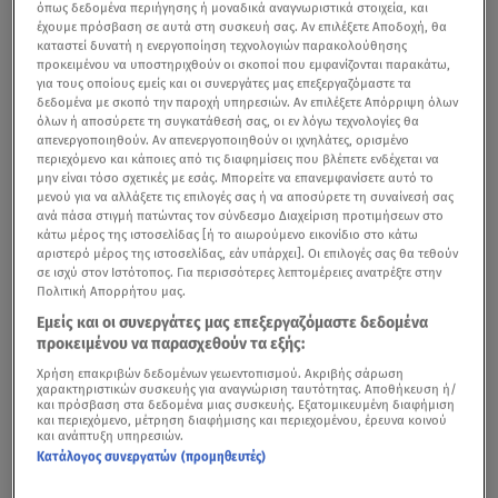
όπως δεδομένα περιήγησης ή μοναδικά αναγνωριστικά στοιχεία, και
έχουμε πρόσβαση σε αυτά στη συσκευή σας. Αν επιλέξετε Αποδοχή, θα
καταστεί δυνατή η ενεργοποίηση τεχνολογιών παρακολούθησης
προκειμένου να υποστηριχθούν οι σκοποί που εμφανίζονται παρακάτω,
για τους οποίους εμείς και οι συνεργάτες μας επεξεργαζόμαστε τα
δεδομένα με σκοπό την παροχή υπηρεσιών. Αν επιλέξετε Απόρριψη όλων
όλων ή αποσύρετε τη συγκατάθεσή σας, οι εν λόγω τεχνολογίες θα
απενεργοποιηθούν. Αν απενεργοποιηθούν οι ιχνηλάτες, ορισμένο
περιεχόμενο και κάποιες από τις διαφημίσεις που βλέπετε ενδέχεται να
μην είναι τόσο σχετικές με εσάς. Μπορείτε να επανεμφανίσετε αυτό το
μενού για να αλλάξετε τις επιλογές σας ή να αποσύρετε τη συναίνεσή σας
ανά πάσα στιγμή πατώντας τον σύνδεσμο Διαχείριση προτιμήσεων στο
κάτω μέρος της ιστοσελίδας [ή το αιωρούμενο εικονίδιο στο κάτω
αριστερό μέρος της ιστοσελίδας, εάν υπάρχει]. Οι επιλογές σας θα τεθούν
σε ισχύ στον Ιστότοπος. Για περισσότερες λεπτομέρειες ανατρέξτε στην
Πολιτική Απορρήτου μας.
Εμείς και οι συνεργάτες μας επεξεργαζόμαστε δεδομένα
προκειμένου να παρασχεθούν τα εξής:
Χρήση επακριβών δεδομένων γεωεντοπισμού. Ακριβής σάρωση
χαρακτηριστικών συσκευής για αναγνώριση ταυτότητας. Αποθήκευση ή/
και πρόσβαση στα δεδομένα μιας συσκευής. Εξατομικευμένη διαφήμιση
και περιεχόμενο, μέτρηση διαφήμισης και περιεχομένου, έρευνα κοινού
και ανάπτυξη υπηρεσιών.
Κατάλογος συνεργατών (προμηθευτές)