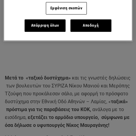
Εμφάνιση σκοπών
Απόρριψη όλων
Αποδοχή
Μετά το «ταξικό δυστύχημα»
και τις γνωστές δηλώσεις
των βουλευτών του ΣΥΡΙΖΑ Νίκου Μανιού και Μερόπης
Τζούφη που προκάλεσαν σάλο, με αφορμή το πρόσφατο
δυστύχημα στην Εθνική Οδό Αθηνών – Λαμίας, «
ταξικά»
πρόστιμα για τις παραβάσεις του ΚΟΚ,
ανάλογα με το
εισόδημα,
εξετάζει το αρμόδιο υπουργείο, σύμφωνα με
όσα δήλωσε ο υφυπουργός Νίκος Μαυραγάνης!