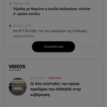
07.08.26 , 10:17
Έξαλλη με θαμώνα η Ιουλία Καλλιμάνη: «Εσένα
σ’ αρέσει αυτό;»
07.08.26 , 10:05
DS N°7 ÉLYSÉE: Για τον πρόεδρο της Γαλλικής
Δημοκρατίας
Περισσότερα
07.08.26 , 10:00
Νηστεία Δεκαπενταύγουστου: φτιάξτε παστίτσιο
με κιμά μανιταριών
VIDEOS
07.08.26 , 09:47
Κυψέλη: «Δεν μπορούσαμε να το πιστέψουμε»
02.07.25
ΠΟΛΙΤΙΚΗ
Οι δύο επιστολές του πρώην
07.08.26 , 09:47
προέδρου του ΟΠΕΚΕΠE στην
Πασίγνωστη influencer «έφυγε» από τη ζωή μετά
κυβέρνηση
από μάχη με σπάνιο καρκίνο