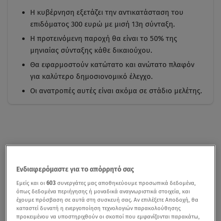
Η κυβέρνηση εξετάζει την αντικατάσταση του
επιδόματος 300 ευρώ με μισή 13η σύνταξη.
Η προτεινόμενη παροχή θα είναι το 50% της
μηνιαίας σύνταξης κάθε δικαιούχου.
Θα εφαρμοστούν κατώτατο και ανώτατο πλαφόν
για καλύτερο δημοσιονομικό έλεγχο.
Οι ανατροπές αυτές είναι ακόμα σε στάδιο μελέτης.
Ενδιαφερόμαστε για το απόρρητό σας
Εμείς και οι
603
συνεργάτες μας αποθηκεύουμε προσωπικά δεδομένα,
όπως δεδομένα περιήγησης ή μοναδικά αναγνωριστικά στοιχεία, και
έχουμε πρόσβαση σε αυτά στη συσκευή σας. Αν επιλέξετε Αποδοχή, θα
καταστεί δυνατή η ενεργοποίηση τεχνολογιών παρακολούθησης
προκειμένου να υποστηριχθούν οι σκοποί που εμφανίζονται παρακάτω,