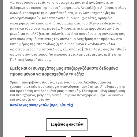
για τους οποίους εμείς και οι συνεργάτες μας επεξεργαζόμαστε τα
δεδομένα με σκοπό την παροχή υπηρεσιών. Αν επιλέξετε Απόρριψη όλων
όλων ή αποσύρετε τη συγκατάθεσή σας, οι εν λόγω τεχνολογίες θα
απενεργοποιηθούν. Αν απενεργοποιηθούν οι ιχνηλάτες, ορισμένο
περιεχόμενο και κάποιες από τις διαφημίσεις που βλέπετε ενδέχεται να
μην είναι τόσο σχετικές με εσάς. Μπορείτε να επανεμφανίσετε αυτό το
μενού για να αλλάξετε τις επιλογές σας ή να αποσύρετε τη συναίνεσή σας
ανά πάσα στιγμή πατώντας τον σύνδεσμο Διαχείριση προτιμήσεων στο
κάτω μέρος της ιστοσελίδας [ή το αιωρούμενο εικονίδιο στο κάτω
αριστερό μέρος της ιστοσελίδας, εάν υπάρχει]. Οι επιλογές σας θα τεθούν
σε ισχύ στον Ιστότοπος. Για περισσότερες λεπτομέρειες ανατρέξτε στην
Πολιτική Απορρήτου μας.
Εμείς και οι συνεργάτες μας επεξεργαζόμαστε δεδομένα
προκειμένου να παρασχεθούν τα εξής:
Χρήση επακριβών δεδομένων γεωεντοπισμού. Ακριβής σάρωση
χαρακτηριστικών συσκευής για αναγνώριση ταυτότητας. Αποθήκευση ή/
και πρόσβαση στα δεδομένα μιας συσκευής. Εξατομικευμένη διαφήμιση
και περιεχόμενο, μέτρηση διαφήμισης και περιεχομένου, έρευνα κοινού
και ανάπτυξη υπηρεσιών.
Κατάλογος συνεργατών (προμηθευτές)
Εμφάνιση σκοπών