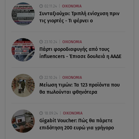
02.11.24
ΟΙΚΟΝΟΜΙΑ
Συνταξιούχοι: Τριπλή ενίσχυση πριν
09.08.26 , 12:28
τις γιορτές - Τι φέρνει ο
Πάρος: Χωρίς ναυαγοσώστη η πισίνα του beach
bar όπου πνίγηκε ο 4χρονος
23.10.24
ΟΙΚΟΝΟΜΙΑ
09.08.26 , 12:20
Πάρτι φοροδιαφυγής από τους
Hyundai και Healthy Seas: Καθάρισαν 36 τόνους
influencers - Έπιασε δουλειά η ΑΑΔΕ
θαλάσσια απορρίμματα
09.08.26 , 12:13
22.10.24
ΟΙΚΟΝΟΜΙΑ
Οι ερωτικές προβλέψεις για την εβδομάδα
Μείωση τιμών: Τα 123 προϊόντα που
10/08/2026 - 16/08/2026
θα πωλούνται φθηνότερα
18.09.24
ΟΙΚΟΝΟΜΙΑ
Gigabit Voucher: Πώς θα πάρετε
επιδότηση 200 ευρώ για γρήγορο