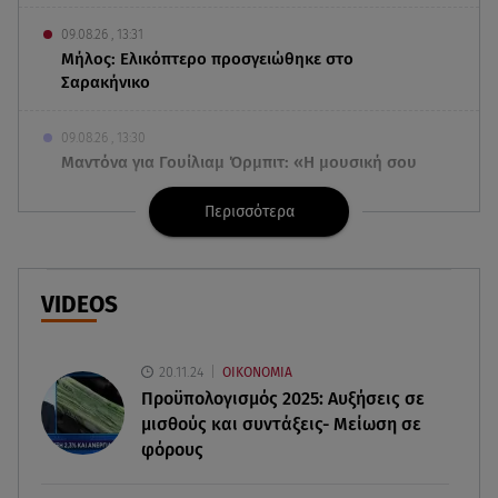
09.08.26 , 13:31
Μήλος: Ελικόπτερο προσγειώθηκε στο
Σαρακήνικο
09.08.26 , 13:30
Μαντόνα για Γουίλιαμ Όρμπιτ: «Η μουσική σου
μου έδωσε ένα μαγικό χαλί»
Περισσότερα
09.08.26 , 13:15
Σε Red Code και αύριο Αττική και 15 ακόμα
περιοχές - 400 φωτιές σε 10 μέρες
VIDEOS
09.08.26 , 12:54
Βαλέρια Χοψονίδου: Βάφτισε τον γιο της στη
20.11.24
ΟΙΚΟΝΟΜΙΑ
Βουλιαγμένη - Το όνομα που πήρε
Προϋπολογισμός 2025: Αυξήσεις σε
μισθούς και συντάξεις- Μείωση σε
φόρους
09.08.26 , 12:44
Ερυθρός Σταυρός: Άγρια επίθεση σε νοσηλεύτρια
στα Επείγοντα