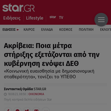
Ειδήσεις
Lifestyle
ΕΙΔΗΣΕΙΣ
ΚΑΙΡΟΣ
ΕΛΛΑΔΑ
ΚΟΣΜΟΣ
ΠΟΛΙΤΙΚΗ
ΕΚΛΟΓ
Ακρίβεια: Ποια μέτρα
στήριξης εξετάζονται από την
κυβέρνηση ενόψει ΔΕΘ
«Κοινωνική ευαισθησία με δημοσιονομική
σταθερότητα», τονίζει το ΥΠΕΘΟ
Συντακτική Ομάδα
STAR.GR
18.08.23, 08:58
ΟΙΚΟΝΟΜΙΑ
Πηγή: κεντρικό δελτίο ειδήσεων Star