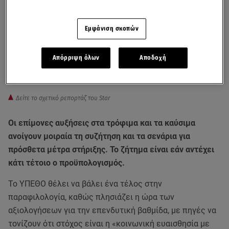
Εμφάνιση σκοπών
Απόρριψη όλων
Αποδοχή
Δείτε το σχετικό ρεπορτάζ του Star
Οι επίμονες αυξήσεις στα τρόφιμα και τα καύσιμα
ανοίγουν μοιραία τη συζήτηση και τα σενάρια για
πρόσθετα μέτρα στήριξης. Το ζήτημα είναι εάν αντέχει
κάτι τέτοιο ο προϋπολογισμός.
Το ΥΠΕΘΟ θέλει να βάλει ένα τέλος στην
παραφιλολογία, καθώς πλησιάζει η ώρα των
αξιολογήσεων για την επενδυτική βαθμίδα, με πηγές να
τονίζουν ότι στόχος είναι η «κοινωνική ευαισθησία με