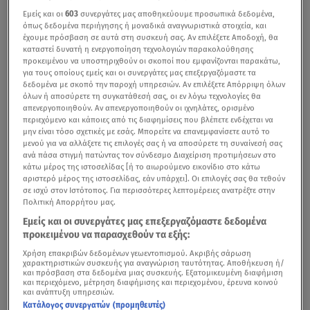
Εμείς και οι
603
συνεργάτες μας αποθηκεύουμε προσωπικά δεδομένα,
όπως δεδομένα περιήγησης ή μοναδικά αναγνωριστικά στοιχεία, και
έχουμε πρόσβαση σε αυτά στη συσκευή σας. Αν επιλέξετε Αποδοχή, θα
καταστεί δυνατή η ενεργοποίηση τεχνολογιών παρακολούθησης
προκειμένου να υποστηριχθούν οι σκοποί που εμφανίζονται παρακάτω,
για τους οποίους εμείς και οι συνεργάτες μας επεξεργαζόμαστε τα
δεδομένα με σκοπό την παροχή υπηρεσιών. Αν επιλέξετε Απόρριψη όλων
όλων ή αποσύρετε τη συγκατάθεσή σας, οι εν λόγω τεχνολογίες θα
απενεργοποιηθούν. Αν απενεργοποιηθούν οι ιχνηλάτες, ορισμένο
περιεχόμενο και κάποιες από τις διαφημίσεις που βλέπετε ενδέχεται να
μην είναι τόσο σχετικές με εσάς. Μπορείτε να επανεμφανίσετε αυτό το
μενού για να αλλάξετε τις επιλογές σας ή να αποσύρετε τη συναίνεσή σας
ανά πάσα στιγμή πατώντας τον σύνδεσμο Διαχείριση προτιμήσεων στο
κάτω μέρος της ιστοσελίδας [ή το αιωρούμενο εικονίδιο στο κάτω
αριστερό μέρος της ιστοσελίδας, εάν υπάρχει]. Οι επιλογές σας θα τεθούν
σε ισχύ στον Ιστότοπος. Για περισσότερες λεπτομέρειες ανατρέξτε στην
Πολιτική Απορρήτου μας.
Εμείς και οι συνεργάτες μας επεξεργαζόμαστε δεδομένα
προκειμένου να παρασχεθούν τα εξής:
Χρήση επακριβών δεδομένων γεωεντοπισμού. Ακριβής σάρωση
χαρακτηριστικών συσκευής για αναγνώριση ταυτότητας. Αποθήκευση ή/
και πρόσβαση στα δεδομένα μιας συσκευής. Εξατομικευμένη διαφήμιση
και περιεχόμενο, μέτρηση διαφήμισης και περιεχομένου, έρευνα κοινού
και ανάπτυξη υπηρεσιών.
Κατάλογος συνεργατών (προμηθευτές)