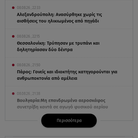
08.08.26 , 22:33
Αλεξανδρούπολη: Ανασύρθηκε χωρίς τις
αισθήσεις του ηλικιωμένος από πηγάδι
08.08.26 , 22:15
Θεσσαλονίκη: Τρύπησαν με τρυπάνι και
δηλητηρίασαν δύο δέντρα
08.08.26 , 21:50
Πάρος: Γονείς και ιδιοκτήτης κατηγορούνται για
ανθρωποκτονία από αμέλεια
08.08.26 , 21:38
Βουλγαρία:Μη επανδρωμένο αεροσκάφος
συνετρίβη κοντά σε αγωγό φυσικού αερίου
Περισσότερα
08.08.26 , 21:32
Φωτιά στην Αττικοβοιωτία: Ενέργεια ίση με έξι
ατομικές βόμβες