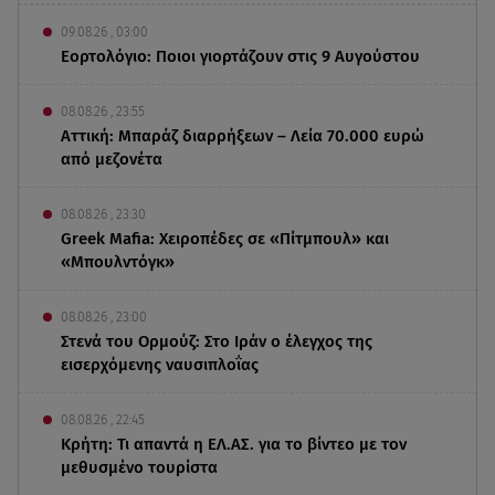
09.08.26 , 03:00
Εορτολόγιο: Ποιοι γιορτάζουν στις 9 Αυγούστου
08.08.26 , 23:55
Αττική: Μπαράζ διαρρήξεων – Λεία 70.000 ευρώ
από μεζονέτα
08.08.26 , 23:30
Greek Mafia: Χειροπέδες σε «Πίτμπουλ» και
«Μπουλντόγκ»
08.08.26 , 23:00
Στενά του Ορμούζ: Στο Ιράν ο έλεγχος της
εισερχόμενης ναυσιπλοΐας
08.08.26 , 22:45
Κρήτη: Τι απαντά η ΕΛ.ΑΣ. για το βίντεο με τον
μεθυσμένο τουρίστα