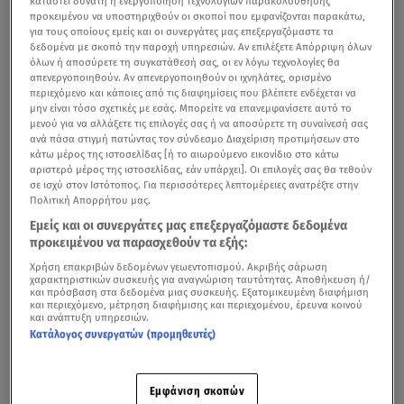
καταστεί δυνατή η ενεργοποίηση τεχνολογιών παρακολούθησης
προκειμένου να υποστηριχθούν οι σκοποί που εμφανίζονται παρακάτω,
για τους οποίους εμείς και οι συνεργάτες μας επεξεργαζόμαστε τα
δεδομένα με σκοπό την παροχή υπηρεσιών. Αν επιλέξετε Απόρριψη όλων
όλων ή αποσύρετε τη συγκατάθεσή σας, οι εν λόγω τεχνολογίες θα
απενεργοποιηθούν. Αν απενεργοποιηθούν οι ιχνηλάτες, ορισμένο
περιεχόμενο και κάποιες από τις διαφημίσεις που βλέπετε ενδέχεται να
μην είναι τόσο σχετικές με εσάς. Μπορείτε να επανεμφανίσετε αυτό το
μενού για να αλλάξετε τις επιλογές σας ή να αποσύρετε τη συναίνεσή σας
ανά πάσα στιγμή πατώντας τον σύνδεσμο Διαχείριση προτιμήσεων στο
κάτω μέρος της ιστοσελίδας [ή το αιωρούμενο εικονίδιο στο κάτω
αριστερό μέρος της ιστοσελίδας, εάν υπάρχει]. Οι επιλογές σας θα τεθούν
σε ισχύ στον Ιστότοπος. Για περισσότερες λεπτομέρειες ανατρέξτε στην
Πολιτική Απορρήτου μας.
Εμείς και οι συνεργάτες μας επεξεργαζόμαστε δεδομένα
προκειμένου να παρασχεθούν τα εξής:
Χρήση επακριβών δεδομένων γεωεντοπισμού. Ακριβής σάρωση
χαρακτηριστικών συσκευής για αναγνώριση ταυτότητας. Αποθήκευση ή/
και πρόσβαση στα δεδομένα μιας συσκευής. Εξατομικευμένη διαφήμιση
και περιεχόμενο, μέτρηση διαφήμισης και περιεχομένου, έρευνα κοινού
και ανάπτυξη υπηρεσιών.
Κατάλογος συνεργατών (προμηθευτές)
Εμφάνιση σκοπών