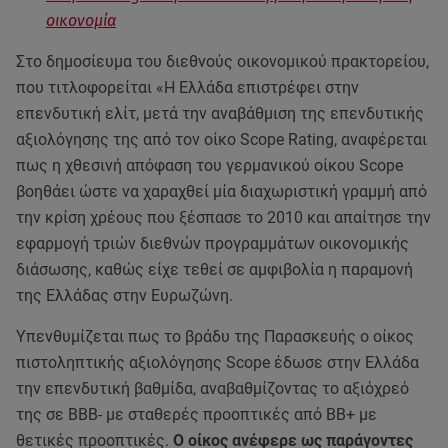
οικονομία
Στο δημοσίευμα του διεθνούς οικονομικού πρακτορείου,
που τιτλοφορείται «H Ελλάδα επιστρέφει στην
επενδυτική ελίτ, μετά την αναβάθμιση της επενδυτικής
αξιολόγησης της από τον οίκο Scope Rating, αναφέρεται
πως η χθεσινή απόφαση του γερμανικού οίκου Scope
βοηθάει ώστε να χαραχθεί μία διαχωριστική γραμμή από
την κρίση χρέους που ξέσπασε το 2010 και απαίτησε την
εφαρμογή τριών διεθνών προγραμμάτων οικονομικής
διάσωσης, καθώς είχε τεθεί σε αμφιβολία η παραμονή
της Ελλάδας στην Ευρωζώνη.
Υπενθυμίζεται πως το βράδυ της Παρασκευής ο οίκος
πιστοληπτικής αξιολόγησης Scope έδωσε στην Ελλάδα
την επενδυτική βαθμίδα, αναβαθμίζοντας το αξιόχρεό
της σε ΒΒΒ- με σταθερές προοπτικές από ΒΒ+ με
θετικές προοπτικές.
Ο οίκος ανέφερε ως παράγοντες