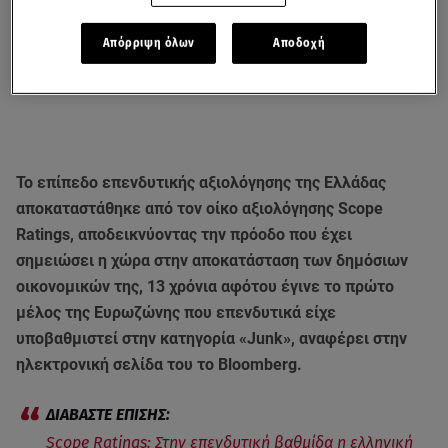
Απόρριψη όλων
Αποδοχή
Το επίπεδο επενδυτικής αξιολόγησης της Ελλάδας
αποκαταστάθηκε από τον οίκο αξιολόγησης Scope
Ratings, αποδεικνύοντας την πρόοδο που έχει
σημειώσει η χώρα στην αποκατάσταση των δημόσιων
οικονομικών της, 13 χρόνια αφότου έγινε το πρώτο
μέλος της Ευρωζώνης που επενδυτικά είχε
υποβαθμιστεί στην κατηγορία «Junk», αναφέρει στην
ηλεκτρονική σελίδα του το Bloomberg.
Scope Ratings: Στην επενδυτική βαθμίδα η ελληνική