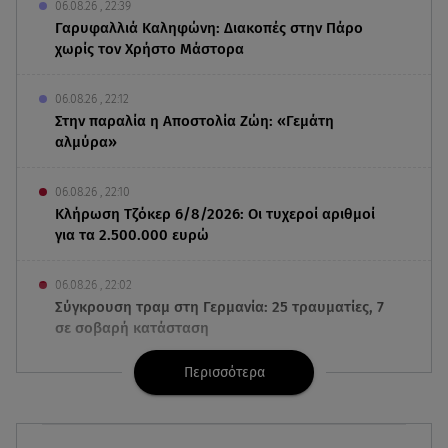
06.08.26 , 22:39
Γαρυφαλλιά Καληφώνη: Διακοπές στην Πάρο
χωρίς τον Χρήστο Μάστορα
06.08.26 , 22:12
Στην παραλία η Αποστολία Ζώη: «Γεμάτη
αλμύρα»
06.08.26 , 22:10
Κλήρωση Τζόκερ 6/8/2026: Οι τυχεροί αριθμοί
για τα 2.500.000 ευρώ
06.08.26 , 22:02
Σύγκρουση τραμ στη Γερμανία: 25 τραυματίες, 7
σε σοβαρή κατάσταση
Περισσότερα
06.08.26 , 21:59
Νέες τουρκικές προκλήσεις στο Αιγαίο -
Αερομαχία με ελληνικά F-16