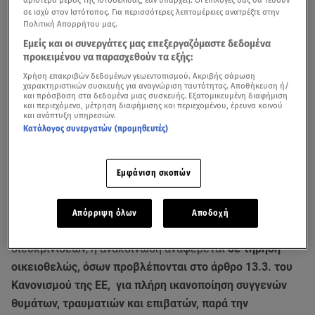
σε ισχύ στον Ιστότοπος. Για περισσότερες λεπτομέρειες ανατρέξτε στην
Πολιτική Απορρήτου μας.
Εμείς και οι συνεργάτες μας επεξεργαζόμαστε δεδομένα
προκειμένου να παρασχεθούν τα εξής:
Χρήση επακριβών δεδομένων γεωεντοπισμού. Ακριβής σάρωση
χαρακτηριστικών συσκευής για αναγνώριση ταυτότητας. Αποθήκευση ή/
και πρόσβαση στα δεδομένα μιας συσκευής. Εξατομικευμένη διαφήμιση
και περιεχόμενο, μέτρηση διαφήμισης και περιεχομένου, έρευνα κοινού
και ανάπτυξη υπηρεσιών.
Ανοίγει ο δρόμος για τις αποζημιώσεις σε συγγενείς
Κατάλογος συνεργατών (προμηθευτές)
θυμάτων, τραυματίες και επιβάτες γενικά της μοιραίας
αμαξοστοιχίας που συγκρούσθηκε με άλλη στα
Τέμπη
Εμφάνιση σκοπών
από τη
Hellenic Train
,
με την ανακοίνωση που εξέδωσε
η εταιρεία.
Απόρριψη όλων
Αποδοχή
Αν και υπάρχουν αρκετά σημεία τα οποία χρήζουν
διευκρινίσεων, η ανακοίνωση αναφέρεται
σε τήρηση
οικειοθελώς, όσων προβλέπονται στο άρθρο 13.3. του
Κανονισμού της ΕΕ, για πλήρη ικανοποίηση συγγενών
θυμάτων, τραυματιών και επιβατών, παρά την