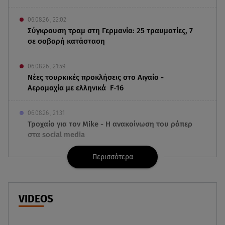
06.08.26 , 22:02
Σύγκρουση τραμ στη Γερμανία: 25 τραυματίες, 7
σε σοβαρή κατάσταση
06.08.26 , 21:59
Νέες τουρκικές προκλήσεις στο Αιγαίο -
Αερομαχία με ελληνικά F-16
06.08.26 , 21:31
Τροχαίο για τον Mike - Η ανακοίνωση του ράπερ
στα social media
Περισσότερα
06.08.26 , 21:22
Ισραήλ - Κύπρος - Κρήτη: Το μεγαλύτερο
υποθαλάσσιο καλώδιο στον κόσμο
VIDEOS
06.08.26 , 21:07
Motor Oil: Δωρεά πυροσβεστικών οχημάτων και