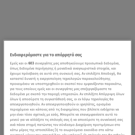
Ενδιαφερόμαστε για το απόρρητό σας
Εμείς και οι
603
συνεργάτες μας αποθηκεύουμε προσωπικά δεδομένα,
όπως δεδομένα περιήγησης ή μοναδικά αναγνωριστικά στοιχεία, και
έχουμε πρόσβαση σε αυτά στη συσκευή σας. Αν επιλέξετε Αποδοχή, θα
καταστεί δυνατή η ενεργοποίηση τεχνολογιών παρακολούθησης
προκειμένου να υποστηριχθούν οι σκοποί που εμφανίζονται παρακάτω,
για τους οποίους εμείς και οι συνεργάτες μας επεξεργαζόμαστε τα
δεδομένα με σκοπό την παροχή υπηρεσιών. Αν επιλέξετε Απόρριψη όλων
όλων ή αποσύρετε τη συγκατάθεσή σας, οι εν λόγω τεχνολογίες θα
απενεργοποιηθούν. Αν απενεργοποιηθούν οι ιχνηλάτες, ορισμένο
περιεχόμενο και κάποιες από τις διαφημίσεις που βλέπετε ενδέχεται να
μην είναι τόσο σχετικές με εσάς. Μπορείτε να επανεμφανίσετε αυτό το
μενού για να αλλάξετε τις επιλογές σας ή να αποσύρετε τη συναίνεσή σας
ανά πάσα στιγμή πατώντας τον σύνδεσμο Διαχείριση προτιμήσεων στο
κάτω μέρος της ιστοσελίδας [ή το αιωρούμενο εικονίδιο στο κάτω
αριστερό μέρος της ιστοσελίδας, εάν υπάρχει]. Οι επιλογές σας θα τεθούν